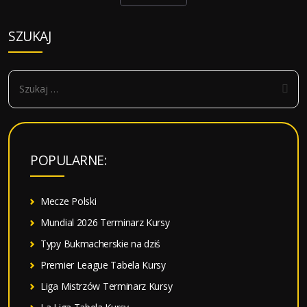
NA
WYGRANĄ?
SZUKAJ
S
z
u
k
a
POPULARNE:
j
:
Mecze Polski
Mundial 2026 Terminarz Kursy
Typy Bukmacherskie na dziś
Premier League Tabela Kursy
Liga Mistrzów Terminarz Kursy