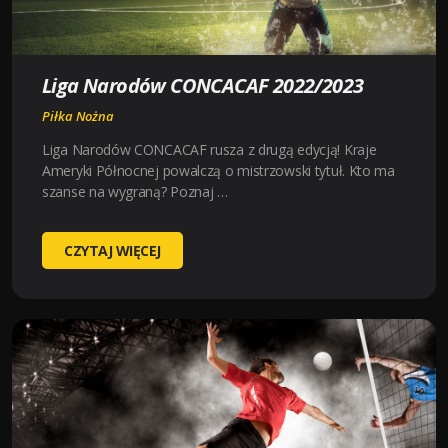
Liga Narodów CONCACAF 2022/2023
Piłka Nożna
Liga Narodów CONCACAF rusza z drugą edycją! Kraje
Ameryki Północnej powalczą o mistrzowski tytuł. Kto ma
szanse na wygraną? Poznaj …
LIGA
CZYTAJ WIĘCEJ
NARODÓW
CONCACAF
2022/2023