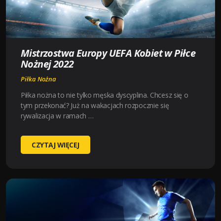
ROZGRYWKACH!
Mistrzostwa Europy UEFA Kobiet w Piłce
Nożnej 2022
Piłka Nożna
Piłka nożna to nie tylko męska dyscyplina. Chcesz się o
tym przekonać? Już na wakacjach rozpocznie się
rywalizacja w ramach …
MISTRZOSTWA
CZYTAJ WIĘCEJ
EUROPY
UEFA
KOBIET
W
PIŁCE
NOŻNEJ