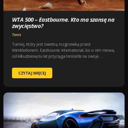
TYPY
EKSPERTÓW!
WTA 500 – Eastbourne. Kto ma szansę na
zwycięstwo?
Tenis
Turniej, który jest świetną rozgrzewką przed
Wimbledonem. Eastbourne International, bo o nim mowa,
od kilkudziesięciu lat przyciąga tenisistki na swoje …
WTA
CZYTAJ WIĘCEJ
500
–
EASTBOURNE.
KTO
MA
SZANSĘ
NA
ZWYCIĘSTWO?