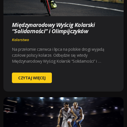
Międzynarodowy Wyścig Kolarski
“Solidarności” i Olimpijczyków
Kolarstwo
Na przełomie czerwca i lipca na polskie drogi wyjadą
czołowi polscy kolarze. Odbędzie się wtedy
Międzynarodowy Wyścig Kolarski “Solidarności” i …
MIĘDZYNARODOWY
CZYTAJ WIĘCEJ
WYŚCIG
KOLARSKI
“SOLIDARNOŚCI”
I
OLIMPIJCZYKÓW