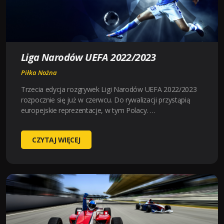
2022
Liga Narodów UEFA 2022/2023
Piłka Nożna
Trzecia edycja rozgrywek Ligi Narodów UEFA 2022/2023
rozpocznie się już w czerwcu. Do rywalizacji przystąpią
europejskie reprezentacje, w tym Polacy. …
LIGA
CZYTAJ WIĘCEJ
NARODÓW
UEFA
2022/2023