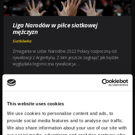
Liga Narodów w piłce siatkowej
mężczyzn
Siatkówka
Zmagania w Lidze Narodów 2022 Polacy rozpoczną od
rywalizacji z Argentyną. Z kim jeszcze zagrają? Jak będzie
wyglądała tegoroczna rywalizacja …
LIGA
CZYTAJ WIĘCEJ
NARODÓW
W
PIŁCE
This website uses cookies
SIATKOWEJ
We use cookies to personalise content and ads, to
MĘŻCZYZN
provide social media features and to analyse our traffic.
We also share information about your use of our site with
our social media, advertising and analytics partners who