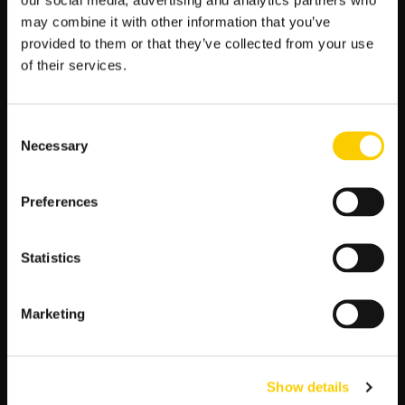
may combine it with other information that you’ve
provided to them or that they’ve collected from your use
of their services.
Puchar Stanleya – turniej play-off
National Hockey League
Consent
Hokej
Necessary
Selection
NHL weszła w decydującą fazę! Kto ma szansę na
zdobycie Pucharu Stanleya? Tegoroczne rozgrywki mogą
zaskoczyć! Sprawdź typy bukmacherskie w …
Preferences
PUCHAR
CZYTAJ WIĘCEJ
Statistics
STANLEYA
–
TURNIEJ
Marketing
PLAY-
OFF
NATIONAL
Show details
HOCKEY