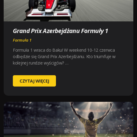
Grand Prix Azerbejdżanu Formuły 1
Formuła 1
Formuła 1 wraca do Baku! W weekend 10-12 czerwca
odbędzie się Grand Prix Azerbejdżanu. Kto triumfuje w
kolejnej rundzie wyścigów? …
GRAND
CZYTAJ WIĘCEJ
PRIX
AZERBEJDŻANU
FORMUŁY
1