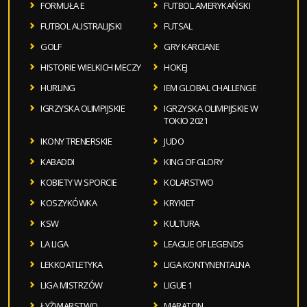
FORMUŁA E
FUTBOL AMERYKAŃSKI
FUTBOL AUSTRALIJSKI
FUTSAL
GOLF
GRY KARCIANE
HISTORIE WIELKICH MECZY
HOKEJ
HURLING
IEM GLOBAL CHALLENGE
IGRZYSKA OLIMPIJSKIE
IGRZYSKA OLIMPIJSKIE W
TOKIO 2021
IKONY TRENERSKIE
JUDO
KABADDI
KING OF GLORY
KOBIETY W SPORCIE
KOLARSTWO
KOSZYKÓWKA
KRYKIET
KSW
KULTURA
LA LIGA
LEAGUE OF LEGENDS
LEKKOATLETYKA
LIGA KONTYNENTALNA
LIGA MISTRZÓW
LIGUE 1
ŁYŻWIARSTWO
MARATON