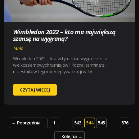
Wimbledon 2022 – kto ma największą
szansę na wygraną?
Tenis
Wimbledon 2022 – kto w tym roku wygra trzeci z
wielkoszlemowych turniejów? Poznaj terminarz i
uczestników tegorocznej rywalizacji w LV …
WIMBLEDON
CZYTAJ WIĘCEJ
2022
–
KTO
MA
Posts
←
Poprzednia
1
…
543
544
545
…
576
NAJWIĘKSZĄ
pagination
SZANSĘ
Kolejna
→