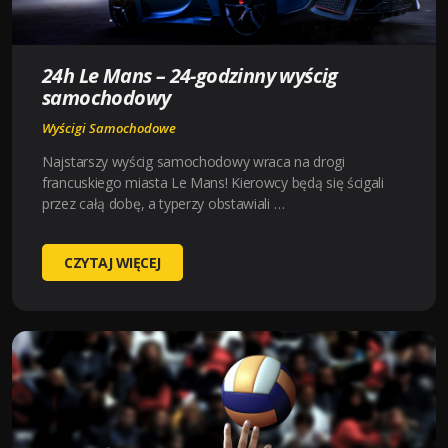
24h Le Mans – 24-godzinny wyścig
samochodowy
Wyścigi Samochodowe
Najstarszy wyścig samochodowy wraca na drogi
francuskiego miasta Le Mans! Kierowcy będą się ścigali
przez całą dobę, a typerzy obstawiali …
24H
CZYTAJ WIĘCEJ
LE
MANS
–
24-
GODZINNY
WYŚCIG
SAMOCHODOWY