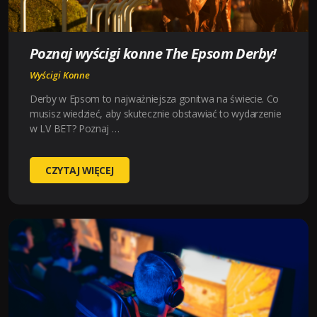
Poznaj wyścigi konne The Epsom Derby!
Wyścigi Konne
Derby w Epsom to najważniejsza gonitwa na świecie. Co
musisz wiedzieć, aby skutecznie obstawiać to wydarzenie
w LV BET? Poznaj …
POZNAJ
CZYTAJ WIĘCEJ
WYŚCIGI
KONNE
THE
EPSOM
DERBY!