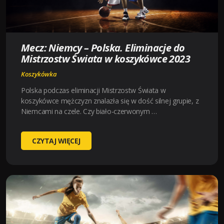
Mecz: Niemcy – Polska. Eliminacje do
Mistrzostw Świata w koszykówce 2023
Koszykówka
Polska podczas eliminacji Mistrzostw Świata w
koszykówce mężczyzn znalazła się w dość silnej grupie, z
Niemcami na czele. Czy biało-czerwonym …
MECZ:
CZYTAJ WIĘCEJ
NIEMCY
–
POLSKA.
ELIMINACJE
DO
MISTRZOSTW
ŚWIATA