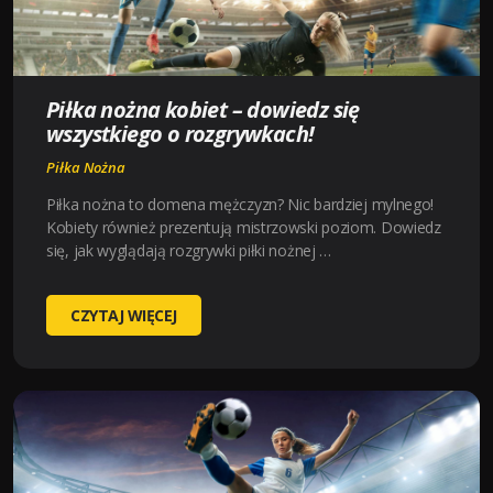
W
KOSZYKÓWCE
2023
Piłka nożna kobiet – dowiedz się
wszystkiego o rozgrywkach!
Piłka Nożna
Piłka nożna to domena mężczyzn? Nic bardziej mylnego!
Kobiety również prezentują mistrzowski poziom. Dowiedz
się, jak wyglądają rozgrywki piłki nożnej …
PIŁKA
CZYTAJ WIĘCEJ
NOŻNA
KOBIET
–
DOWIEDZ
SIĘ
WSZYSTKIEGO
O