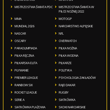
MISTRZOSTWA ŚWIATA PDC
MISTRZOSTWA ŚWIATA W
PIŁCE NOŻNEJ 2022
MMA
MOTOGP
MUNDIAL 2026
NARCIARSTWO ALPEJSKIE
NASCAR
NFL
OSCARY
OVERWATCH
PARAOLIMPIADA
PIŁKA NOŻNA
PIŁKA RĘCZNA
PIŁKA WODNA
PIŁKARSKA ELITA
PILKARZE
PŁYWANIE
POLITYKA
PREMIER LEAGUE
PSYCHOLOGIA ZAKŁADÓW
RAINBOW SIX
RAJD DAKAR
ROCKET LEAGUE
RUGBY
SERIE A
SIATKÓWKA
SIATKÓWKA PLAŻOWA
SKOKI NARCIARSKIE