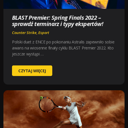
BLAST Premier: Spring Finals 2022 –
sprawdź terminarz i typy ekspertów!
Counter Strike
,
Esport
Polski duet z ENCE po pokonaniu Astralis zapewniło sobie
awans na wiosenne finały cyklu BLAST Premier 2022. Kto
jeszcze wystąpi …
BLAST
CZYTAJ WIĘCEJ
PREMIER:
SPRING
FINALS
2022
–
SPRAWDŹ
TERMINARZ
I