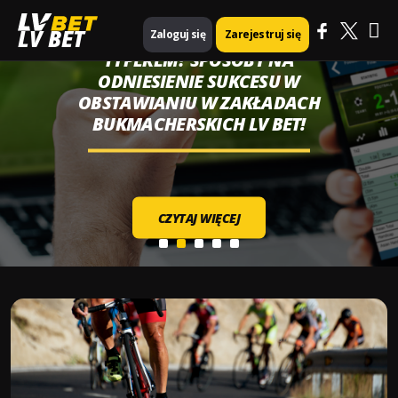
Ma
LV BET
JAK ZOSTAĆ DOBRYM
Zaloguj się
Zarejestruj się
TYPEREM? SPOSOBY NA
Me
ODNIESIENIE SUKCESU W
OBSTAWIANIU W ZAKŁADACH
BUKMACHERSKICH LV BET!
CZYTAJ WIĘCEJ