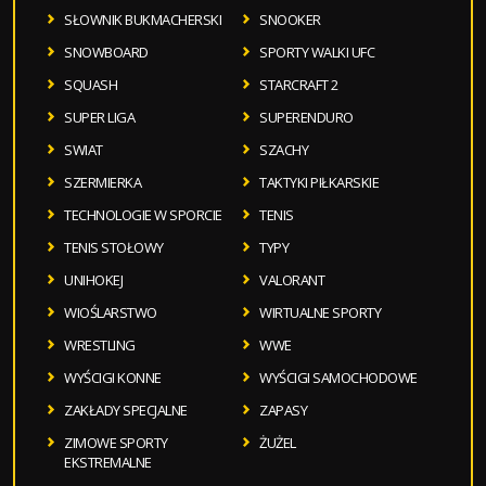
SŁOWNIK BUKMACHERSKI
SNOOKER
SNOWBOARD
SPORTY WALKI UFC
SQUASH
STARCRAFT 2
SUPER LIGA
SUPERENDURO
SWIAT
SZACHY
SZERMIERKA
TAKTYKI PIŁKARSKIE
TECHNOLOGIE W SPORCIE
TENIS
TENIS STOŁOWY
TYPY
UNIHOKEJ
VALORANT
WIOŚLARSTWO
WIRTUALNE SPORTY
WRESTLING
WWE
WYŚCIGI KONNE
WYŚCIGI SAMOCHODOWE
ZAKŁADY SPECJALNE
ZAPASY
ZIMOWE SPORTY
ŻUŻEL
EKSTREMALNE