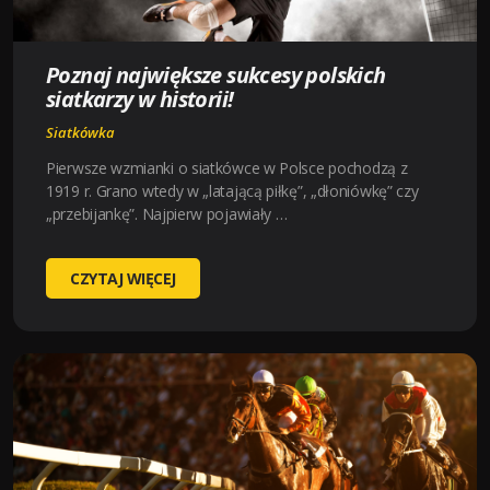
Poznaj największe sukcesy polskich
siatkarzy w historii!
Siatkówka
Pierwsze wzmianki o siatkówce w Polsce pochodzą z
1919 r. Grano wtedy w „latającą piłkę”, „dłoniówkę” czy
„przebijankę”. Najpierw pojawiały …
POZNAJ
CZYTAJ WIĘCEJ
NAJWIĘKSZE
SUKCESY
POLSKICH
SIATKARZY
W
HISTORII!