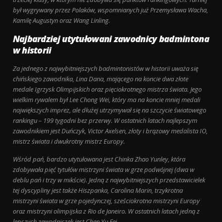
był wygrywany przez Polaków, wspomnianych już Przemysława Wacha,
Kamilę Augustyn oraz Wang Linling.
Najbardziej utytułowani zawodnicy badmintona
w historii
Za jednego z najwybitniejszych badmintonistów w historii uważa się
chińskiego zawodnika, Lina Dana, mającego na koncie dwa złote
medale Igrzysk Olimpijskich oraz pięciokrotnego mistrza świata. Jego
wielkim rywalem był Lee Chong Wei, który ma na koncie mniej medali
największych imprez, ale dłużej utrzymywał się na szczycie światowego
rankingu – 199 tygodni bez przerwy. W ostatnich latach najlepszym
zawodnikiem jest Duńczyk, Victor Axelsen, złoty i brązowy medalista IO,
mistrz świata i dwukrotny mistrz Europy.
Wśród pań, bardzo utytułowana jest Chinka Zhao Yunley, która
zdobywała pięć tytułów mistrzyni świata w grze podwójnej (dwa w
deblu pań i trzy w mikście). Jedną z najwybitniejszych przedstawicielek
tej dyscypliny jest także Hiszpanka, Carolina Marin, trzykrotna
mistrzyni świata w grze pojedynczej, sześciokrotna mistrzyni Europy
oraz mistrzyni olimpijska z Rio de Janeiro. W ostatnich latach jedną z
lepszych zawodniczek jest Chen Yu Fei.