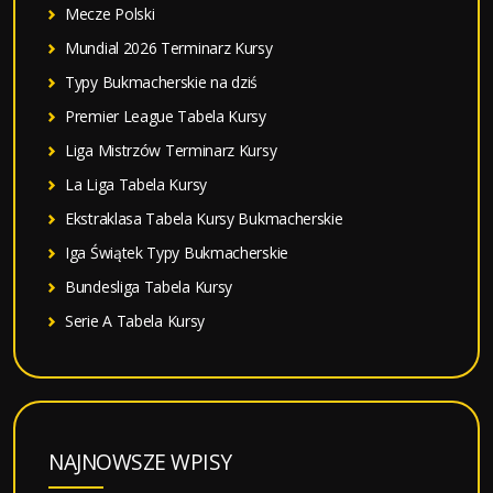
Mecze Polski
Mundial 2026 Terminarz Kursy
Typy Bukmacherskie na dziś
Premier League Tabela Kursy
Liga Mistrzów Terminarz Kursy
La Liga Tabela Kursy
Ekstraklasa Tabela Kursy Bukmacherskie
Iga Świątek Typy Bukmacherskie
Bundesliga Tabela Kursy
Serie A Tabela Kursy
NAJNOWSZE WPISY