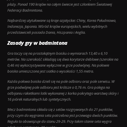
plaży. Ponad 190 krajów na całym świecie jest członkiem Światowej
Federacji Badmintona.
Najbardziej utytułowane są kraje azjatyckie: Chiny, Korea Południowa,
Indonezja, Japonia. Wśród krajów europejskich, wielu wybitnych
przedstawicieli posiada Dania, Hiszpania i Anglia.
Zasady gry w badmintona
Gra toczy się na prostokątnym boisku o wymiarach 13,40 x 6,10
metrów. Na szerokość składają się dwa korytarze deblowe (szerokie na
0,46 m) wykorzystywane wyłącznie w grze podwójnej. Na połowie
boiska umieszczona jest siatka o wysokości 1,55 metra.
Każda połowa boiska dzieli się na pole odbioru oraz pole serwisu. W
grze podwójnej pole odbioru jest krótsze o 0,76 m. Gra polega na
odbijaniu rakietkami lotki wykonanej z korka pokrytego warstwą skóry i
16 piórek naturalnych lub syntetycznych.
Mecz badmintona składa się z setów rozgrywanych do 21 punktów,
przy czym do wygrania seta potrzebna jest przewaga dwóch punktów.
Reguła to obowiązuje do stanu 29-29. Przy takim stanie seta wygra