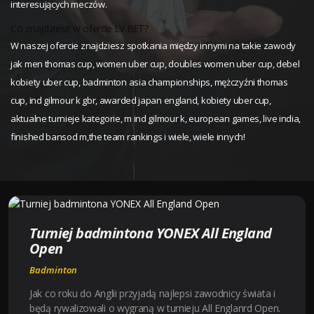
interesujących meczów.
Co znajdziesz w ofercie LV BET?
W naszej ofercie znajdziesz spotkania między innymi na takie zawody
jak men thomas cup, women uber cup, doubles women uber cup, debel
kobiety uber cup, badminton asia championships, mężczyźni thomas
cup, ind gilmour k gbr, awarded japan england, kobiety uber cup,
aktualne turnieje kategorie, m ind gilmour k, european games, live india,
finished bansod m,the team rankings i wiele, wiele innych!
Turniej badmintona YONEX All England
Open
Badminton
Jak co roku do Anglii przyjadą najlepsi zawodnicy świata i
będą rywalizowali o wygraną w turnieju All Englanrd Open.