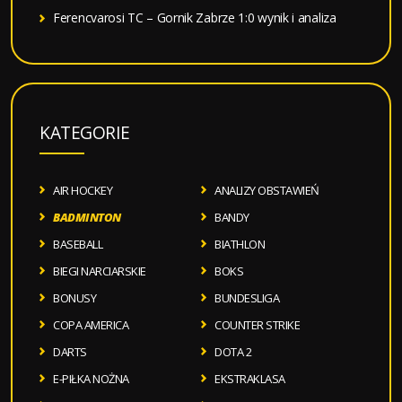
Ferencvarosi TC – Gornik Zabrze 1:0 wynik i analiza
KATEGORIE
AIR HOCKEY
ANALIZY OBSTAWIEŃ
BADMINTON
BANDY
BASEBALL
BIATHLON
BIEGI NARCIARSKIE
BOKS
BONUSY
BUNDESLIGA
COPA AMERICA
COUNTER STRIKE
DARTS
DOTA 2
E-PIŁKA NOŻNA
EKSTRAKLASA