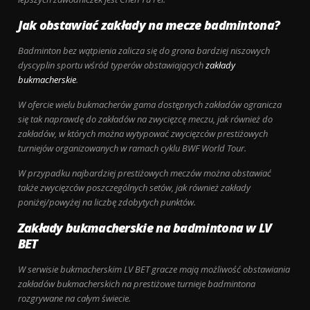
Jak obstawiać zakłady na mecze badmintona?
Badminton bez wątpienia zalicza się do grona bardziej niszowych
dyscyplin sportu wśród typerów obstawiających
zakłady
bukmacherskie
.
W ofercie wielu bukmacherów gama dostępnych zakładów ogranicza
się tak naprawdę do zakładów na zwycięzcę meczu, jak również do
zakładów, w których można wytypować zwycięzców prestiżowych
turniejów organizowanych w ramach cyklu BWF World Tour.
W przypadku najbardziej prestiżowych meczów można obstawiać
także zwycięzców poszczególnych setów, jak również zakłady
poniżej/powyżej na liczbę zdobytych punktów.
Zakłady bukmacherskie na badmintona w LV
BET
W serwisie bukmacherskim LV BET gracze mają możliwość obstawiania
zakładów bukmacherskich na prestiżowe turnieje badmintona
rozgrywane na całym świecie.