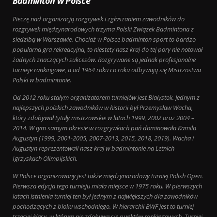
Badminton w Polsce
Pieczę nad organizacją rozgrywek i zgłaszaniem zawodników do
rozgrywek międzynarodowych trzyma Polski Związek Badmintona z
siedzibą w Warszawie. Chociaż w Polsce badminton sport to bardzo
popularna gra rekreacyjna, to niestety nasz kraj do tej pory nie notował
żadnych znaczących sukcesów. Rozgrywane są jednak profesjonalne
turnieje rankingowe, a od 1964 roku co roku odbywają się Mistrzostwa
Polski w badmintonie.
Od 2012 roku stałym organizatorem turniejów jest Białystok. Jednym z
najlepszych polskich zawodników w historii był Przemysław Wacha,
który zdobywał tytuły mistrzowskie w latach 1999, 2002 oraz 2004 –
2014. W tym samym okresie w rozgrywkach pań dominowała Kamila
Augustyn (1999, 2001-2005, 2007-2013, 2015, 2018, 2019). Wacha i
Augustyn reprezentowali nasz kraj w badmintonie na Letnich
Igrzyskach Olimpijskich.
W Polsce organizowany jest także międzynarodowy turniej Polish Open.
Pierwsza edycja tego turnieju miała miejsce w 1975 roku. W pierwszych
latach istnienia turniej ten był jednym z największych dla zawodników
pochodzących z bloku wschodniego. W hierarchii BWF jest to turniej
trzeciej klasy, w którym nie zdobywa się punktów rankingowych. Turniej