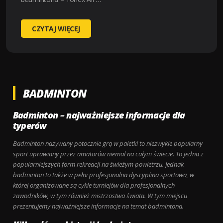
YONEX
CZYTAJ WIĘCEJ
ALL
ENGLAND
OPEN
BADMINTON
CHAMPIONSHIPS
BADMINTON
2021
Badminton – najważniejsze informacje dla
typerów
Badminton nazywany potocznie grą w paletki to niezwykle popularny
sport uprawiany przez amatorów niemal na całym świecie. To jedna z
popularniejszych form rekreacji na świeżym powietrzu. Jednak
badminton to także w pełni profesjonalna dyscyplina sportowa, w
której organizowane są cykle turniejów dla profesjonalnych
zawodników, w tym również mistrzostwa świata. W tym miejscu
prezentujemy najważniejsze informacje na temat badmintona.