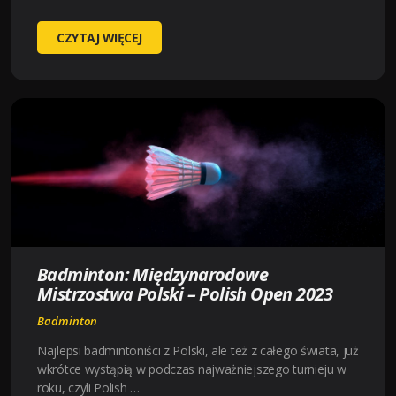
MISTRZOSTWA
CZYTAJ WIĘCEJ
ŚWIATA
W
BADMINTONIE
Badminton: Międzynarodowe
Mistrzostwa Polski – Polish Open 2023
Badminton
Najlepsi badmintoniści z Polski, ale też z całego świata, już
wkrótce wystąpią w podczas najważniejszego turnieju w
roku, czyli Polish …