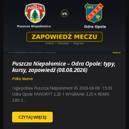
DARMOWE
TYPY
LV
BET
Puszcza Niepołomice – Odra Opole: typy,
kursy, zapowiedź (08.08.2026)
Piłka Nożna
I liga polska Puszcza Niepołomice VS 2026-08-08 · 15:30
Odra Opole FAWORYT 2.20 1 WYGRANA 3.25 X REMIS
2.80 2 …
PUSZCZA
CZYTAJ WIĘCEJ
NIEPOŁOMICE