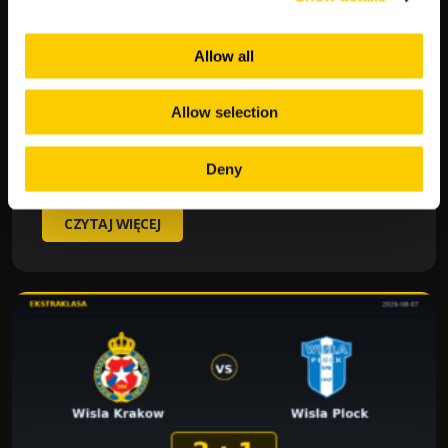
Polonia Bytom – Pogoń Siedlce 2:2 wynik
i analiza
Allow all
Piłka Nożna
Allow selection
Koniec meczu 2 : 2 Remis Przebieg meczu Mecz
zakończył się remisem 2:2. Bramki dla obu stron zdobyli:
M. Rosolek …
Deny
POLONIA
CZYTAJ WIĘCEJ
BYTOM
–
POGOŃ
SIEDLCE
2:2
WYNIK
I
ANALIZA