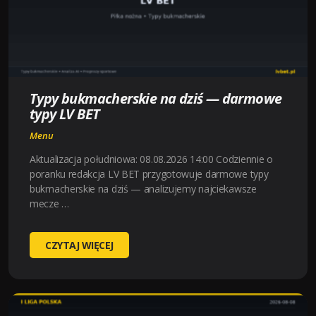
Typy bukmacherskie na dziś — darmowe
typy LV BET
Menu
Aktualizacja południowa: 08.08.2026 14:00 Codziennie o
poranku redakcja LV BET przygotowuje darmowe typy
bukmacherskie na dziś — analizujemy najciekawsze
mecze …
TYPY
CZYTAJ WIĘCEJ
BUKMACHERSKIE
NA
DZIŚ
—