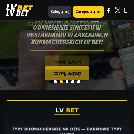
Ma
LV BET
JAK ZOSTAĆ DOBRYM
Zaloguj się
Zarejestruj się
TYPEREM? SPOSOBY NA
Me
ODNIESIENIE SUKCESU W
OBSTAWIANIU W ZAKŁADACH
BUKMACHERSKICH LV BET!
CZYTAJ WIĘCEJ