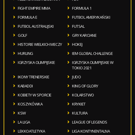
FIGHT EMPIRE MMA
FORMUŁA 1
FORMUŁA E
FUTBOL AMERYKAŃSKI
FUTBOL AUSTRALIJSKI
FUTSAL
GOLF
GRY KARCIANE
HISTORIE WIELKICH MECZY
HOKEJ
HURLING
IEM GLOBAL CHALLENGE
IGRZYSKA OLIMPIJSKIE
IGRZYSKA OLIMPIJSKIE W
TOKIO 2021
IKONY TRENERSKIE
JUDO
KABADDI
KING OF GLORY
KOBIETY W SPORCIE
KOLARSTWO
KOSZYKÓWKA
KRYKIET
KSW
KULTURA
LA LIGA
LEAGUE OF LEGENDS
LEKKOATLETYKA
LIGA KONTYNENTALNA