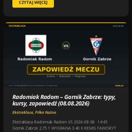
POGON
CZYTAJ WIĘCEJ
SZCZECIN
–
MOTOR
LUBLIN:
TYPY,
KURSY,
ZAPOWIEDŹ
(08.08.2026)
Radomiak Radom – Gornik Zabrze: typy,
kursy, zapowiedź (08.08.2026)
Ekstraklasa
,
Piłka Nożna
Ekstraklasa Radomiak Radom VS 2026-08-08 · 14:45
Gornik Zabrze 2.75 1 WYGRANA 3.40 X REMIS FAWORYT