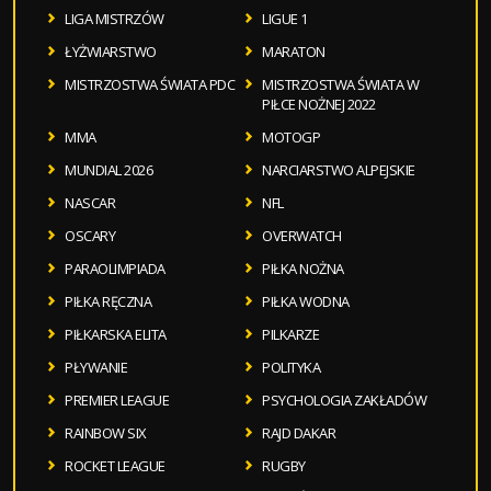
LIGA MISTRZÓW
LIGUE 1
ŁYŻWIARSTWO
MARATON
MISTRZOSTWA ŚWIATA PDC
MISTRZOSTWA ŚWIATA W
PIŁCE NOŻNEJ 2022
MMA
MOTOGP
MUNDIAL 2026
NARCIARSTWO ALPEJSKIE
NASCAR
NFL
OSCARY
OVERWATCH
PARAOLIMPIADA
PIŁKA NOŻNA
PIŁKA RĘCZNA
PIŁKA WODNA
PIŁKARSKA ELITA
PILKARZE
PŁYWANIE
POLITYKA
PREMIER LEAGUE
PSYCHOLOGIA ZAKŁADÓW
RAINBOW SIX
RAJD DAKAR
ROCKET LEAGUE
RUGBY