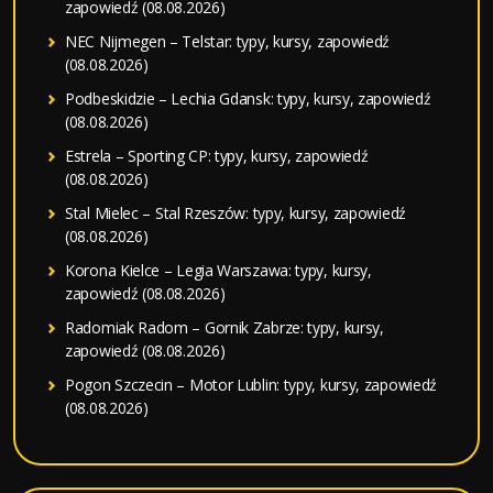
zapowiedź (08.08.2026)
NEC Nijmegen – Telstar: typy, kursy, zapowiedź
(08.08.2026)
Podbeskidzie – Lechia Gdansk: typy, kursy, zapowiedź
(08.08.2026)
Estrela – Sporting CP: typy, kursy, zapowiedź
(08.08.2026)
Stal Mielec – Stal Rzeszów: typy, kursy, zapowiedź
(08.08.2026)
Korona Kielce – Legia Warszawa: typy, kursy,
zapowiedź (08.08.2026)
Radomiak Radom – Gornik Zabrze: typy, kursy,
zapowiedź (08.08.2026)
Pogon Szczecin – Motor Lublin: typy, kursy, zapowiedź
(08.08.2026)