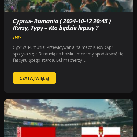
LEPSZY
?
Cyprus- Romania ( 2024-10-12 20:45 )
Kursy, Typy – Kto będzie lepszy ?
Typy
Cypr vs Rumunia: Przewidywania na mecz Kiedy Cypr
spotyka się z Rumunią na boisku, możemy spodziewać się
fascynującego starcia. Bukmacherzy …
CYPRUS-
CZYTAJ WIĘCEJ
ROMANIA
(
2024-
10-
12
20:45
)
KURSY,