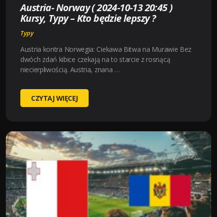
Austria- Norway ( 2024-10-13 20:45 )
?
Kursy, Typy – Kto będzie lepszy ?
Typy
Austria kontra Norwegia: Ciekawa Bitwa na Murawie Bez
dwóch zdań kibice czekają na to starcie z rosnącą
niecierpliwością. Austria, znana …
AUSTRIA-
CZYTAJ WIĘCEJ
NORWAY
(
2024-
10-
13
20:45
)
KURSY,
TYPY
–