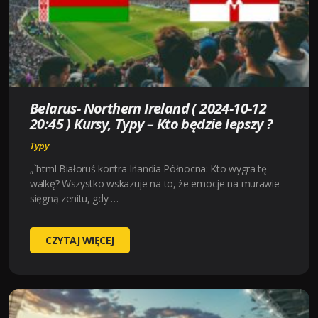
TYPY
–
KTO
BĘDZIE
LEPSZY
?
Belarus- Northern Ireland ( 2024-10-12
20:45 ) Kursy, Typy – Kto będzie lepszy ?
Typy
„`html Białoruś kontra Irlandia Północna: Kto wygra tę
walkę? Wszystko wskazuje na to, że emocje na murawie
sięgną zenitu, gdy …
BELARUS-
CZYTAJ WIĘCEJ
NORTHERN
IRELAND
(
2024-