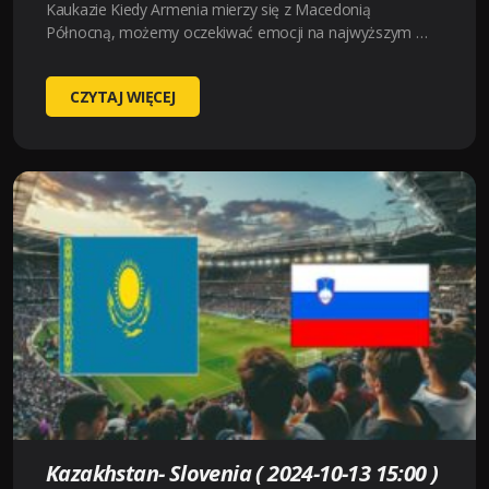
Kaukazie Kiedy Armenia mierzy się z Macedonią
Północną, możemy oczekiwać emocji na najwyższym …
ARMENIA-
CZYTAJ WIĘCEJ
FYR
MACEDONIA
(
2024-
10-
13
18:00
)
KURSY,
TYPY
–
KTO
BĘDZIE
LEPSZY
Kazakhstan- Slovenia ( 2024-10-13 15:00 )
?