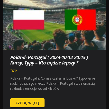
10-
12
20:45
)
KURSY,
TYPY
–
KTO
BĘDZIE
LEPSZY
Poland- Portugal ( 2024-10-12 20:45 )
?
Kursy, Typy – Kto będzie lepszy ?
Typy
Polska – Portugalia: Co nas czeka na boisku? Typowanie
nadchodzącego meczu Polska – Portugalia z pewnością
rozbudza emocje wśród kibiców. …
POLAND-
CZYTAJ WIĘCEJ
PORTUGAL