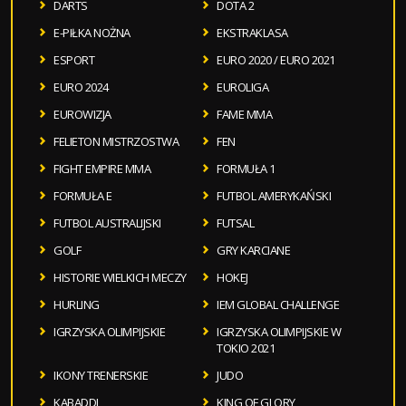
DARTS
DOTA 2
E-PIŁKA NOŻNA
EKSTRAKLASA
ESPORT
EURO 2020 / EURO 2021
EURO 2024
EUROLIGA
EUROWIZJA
FAME MMA
FELIETON MISTRZOSTWA
FEN
FIGHT EMPIRE MMA
FORMUŁA 1
FORMUŁA E
FUTBOL AMERYKAŃSKI
FUTBOL AUSTRALIJSKI
FUTSAL
GOLF
GRY KARCIANE
HISTORIE WIELKICH MECZY
HOKEJ
HURLING
IEM GLOBAL CHALLENGE
IGRZYSKA OLIMPIJSKIE
IGRZYSKA OLIMPIJSKIE W
TOKIO 2021
IKONY TRENERSKIE
JUDO
KABADDI
KING OF GLORY