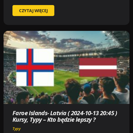
GREECE-
CZYTAJ WIĘCEJ
REP.
OF
IRELAND
(
2024-
10-
13
20:45
)
KURSY,
TYPY
–
KTO
BĘDZIE
Faroe Islands- Latvia ( 2024-10-13 20:45 )
LEPSZY
Kursy, Typy – Kto będzie lepszy ?
?
Typy