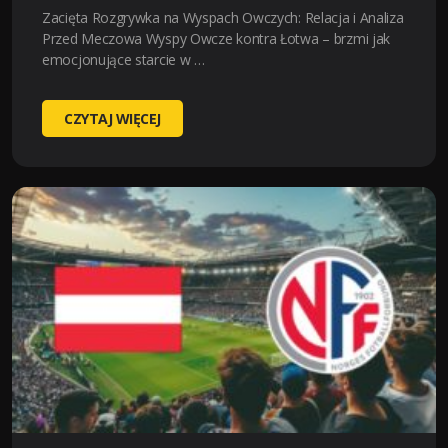
Zacięta Rozgrywka na Wyspach Owczych: Relacja i Analiza
Przed Meczowa Wyspy Owcze kontra Łotwa – brzmi jak
emocjonujące starcie w …
FAROE
CZYTAJ WIĘCEJ
ISLANDS-
LATVIA
(
2024-
10-
13
20:45
)
KURSY,
TYPY
–
KTO
BĘDZIE
LEPSZY