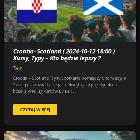
KURSY,
TYPY
–
KTO
BĘDZIE
LEPSZY
?
Croatia- Scotland ( 2024-10-12 18:00 )
Kursy, Typy – Kto będzie lepszy ?
Typy
Croatia – Scotland, Typy Spotkanie pomiędzy Chorwacją a
Szkocją zapowiada się jako ekscytujący pojedynek na
boisku. Według kursów LV BET, …
CROATIA-
CZYTAJ WIĘCEJ
SCOTLAND
(
2024-
10-