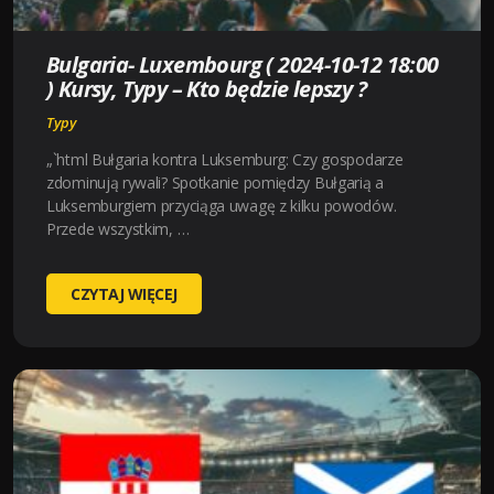
LEPSZY
?
Bulgaria- Luxembourg ( 2024-10-12 18:00
) Kursy, Typy – Kto będzie lepszy ?
Typy
„`html Bułgaria kontra Luksemburg: Czy gospodarze
zdominują rywali? Spotkanie pomiędzy Bułgarią a
Luksemburgiem przyciąga uwagę z kilku powodów.
Przede wszystkim, …
BULGARIA-
CZYTAJ WIĘCEJ
LUXEMBOURG
(
2024-
10-
12
18:00
)