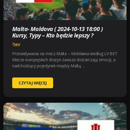
KTO
BĘDZIE
LEPSZY
?
Malta- Moldova ( 2024-10-13 18:00 )
Kursy, Typy – Kto będzie lepszy ?
Typy
Przewidywania na mecz Malta – Mołdawia według LV BET
Mecze europejskich drużyn zawsze dostarczają emocji, a
nadchodzący pojedynek między Maltą …
MALTA-
CZYTAJ WIĘCEJ
MOLDOVA
(
2024-
10-
13
18:00
)