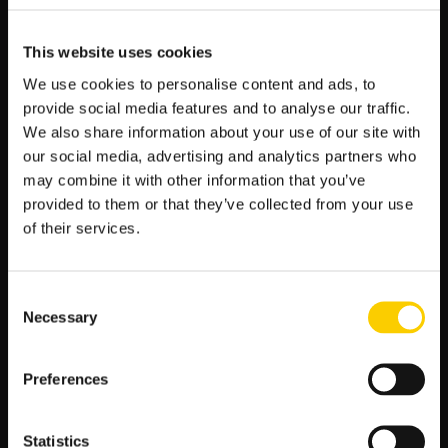
…
This website uses cookies
SERBIA-
CZYTAJ WIĘCEJ
We use cookies to personalise content and ads, to
SWITZERLAND
provide social media features and to analyse our traffic.
(
We also share information about your use of our site with
2024-
our social media, advertising and analytics partners who
10-
may combine it with other information that you’ve
12
provided to them or that they’ve collected from your use
20:45
of their services.
)
KURSY,
TYPY
Consent
–
Necessary
Selection
KTO
BĘDZIE
LEPSZY
Preferences
?
Spain- Denmark ( 2024-10-12 20:45 )
Kursy, Typy – Kto będzie lepszy ?
Statistics