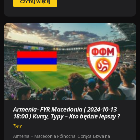
FINLAND-
CZYTAJ WIĘCEJ
ENGLAND
(
2024-
10-
13
18:00
)
KURSY,
TYPY
–
KTO
BĘDZIE
LEPSZY
?
Armenia- FYR Macedonia ( 2024-10-13
18:00 ) Kursy, Typy – Kto będzie lepszy ?
Typy
Armenia – Macedonia Północna: Gorąca Bitwa na