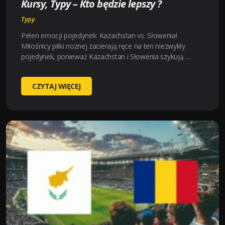
Kursy, Typy – Kto będzie lepszy ?
Typy
Pełen emocji pojedynek: Kazachstan vs. Słowenia!
Miłośnicy piłki nożnej zacierają ręce na ten niezwykły
pojedynek, ponieważ Kazachstan i Słowenia szykują …
KAZAKHSTAN-
CZYTAJ WIĘCEJ
SLOVENIA
(
2024-
10-
13
15:00
)
KURSY,
TYPY
–
KTO
BĘDZIE