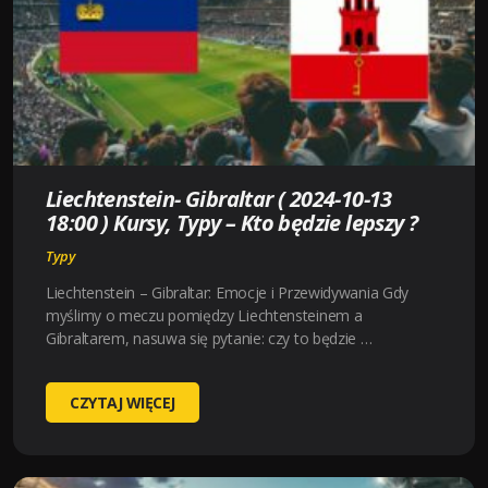
KURSY,
TYPY
–
KTO
BĘDZIE
LEPSZY
?
Liechtenstein- Gibraltar ( 2024-10-13
18:00 ) Kursy, Typy – Kto będzie lepszy ?
Typy
Liechtenstein – Gibraltar: Emocje i Przewidywania Gdy
myślimy o meczu pomiędzy Liechtensteinem a
Gibraltarem, nasuwa się pytanie: czy to będzie …
LIECHTENSTEIN-
CZYTAJ WIĘCEJ
GIBRALTAR
(
2024-