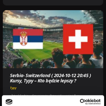
(
2024-
10-
12
20:45
)
KURSY,
TYPY
–
KTO
BĘDZIE
LEPSZY
?
Serbia- Switzerland ( 2024-10-12 20:45 )
Kursy, Typy – Kto będzie lepszy ?
Typy
„`html Serbia – Szwajcaria, Przewidywania i Typy
Zapowiada się emocjonujące starcie pomiędzy Serbią a
Szwajcarią. Obie drużyny prezentują wyrównany poziom,