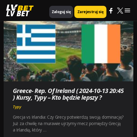
Mai
LV BET
Zaloguj się
Zarejestruj się
Me
Greece- Rep. Of Ireland ( 2024-10-13 20:45
) Kursy, Typy – Kto będzie lepszy ?
Typy
Grecja vs Irlandia: Czy Grecy potwierdzą swoją dominację?
Już za chwilę na murawie ujrzymy mecz pomiędzy Grecją
a Irlandią, który …