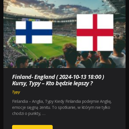
10-
13
18:00
)
KURSY,
TYPY
–
KTO
BĘDZIE
LEPSZY
?
Finland- England ( 2024-10-13 18:00 )
Kursy, Typy – Kto będzie lepszy ?
Typy
Finlandia – Anglia, Typy Kiedy Finlandia podejmie Anglię,
emocje sięgną zenitu. To spotkanie, w którym nie tylko
chodzi o punkty, …