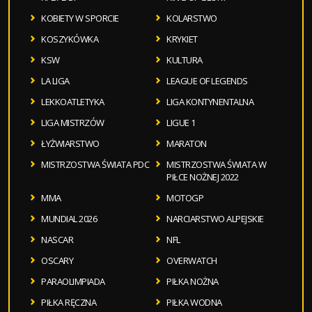
KOBIETY W SPORCIE
KOLARSTWO
KOSZYKÓWKA
KRYKIET
KSW
KULTURA
LA LIGA
LEAGUE OF LEGENDS
LEKKOATLETYKA
LIGA KONTYNENTALNA
LIGA MISTRZÓW
LIGUE 1
ŁYŻWIARSTWO
MARATON
MISTRZOSTWA ŚWIATA PDC
MISTRZOSTWA ŚWIATA W
PIŁCE NOŻNEJ 2022
MMA
MOTOGP
MUNDIAL 2026
NARCIARSTWO ALPEJSKIE
NASCAR
NFL
OSCARY
OVERWATCH
PARAOLIMPIADA
PIŁKA NOŻNA
PIŁKA RĘCZNA
PIŁKA WODNA