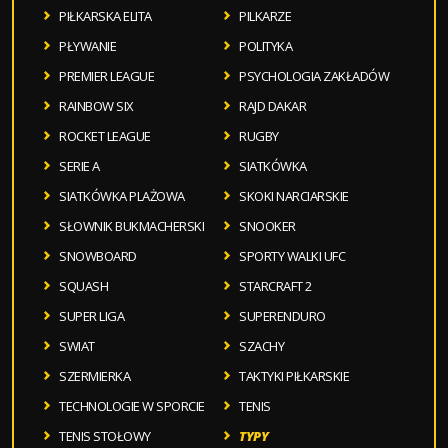
PIŁKARSKA ELITA
PILKARZE
PŁYWANIE
POLITYKA
PREMIER LEAGUE
PSYCHOLOGIA ZAKŁADÓW
RAINBOW SIX
RAJD DAKAR
ROCKET LEAGUE
RUGBY
SERIE A
SIATKÓWKA
SIATKÓWKA PLAŻOWA
SKOKI NARCIARSKIE
SŁOWNIK BUKMACHERSKI
SNOOKER
SNOWBOARD
SPORTY WALKI UFC
SQUASH
STARCRAFT 2
SUPER LIGA
SUPERENDURO
SWIAT
SZACHY
SZERMIERKA
TAKTYKI PIŁKARSKIE
TECHNOLOGIE W SPORCIE
TENIS
TENIS STOŁOWY
TYPY