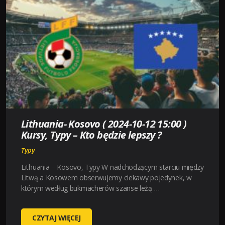
12
18:00
)
KURSY,
TYPY
–
KTO
BĘDZIE
LEPSZY
?
Lithuania- Kosovo ( 2024-10-12 15:00 )
Kursy, Typy – Kto będzie lepszy ?
Typy
Lithuania – Kosovo, Typy W nadchodzącym starciu między
Litwą a Kosowem obserwujemy ciekawy pojedynek, w
którym według bukmacherów szanse leżą …
LITHUANIA-
CZYTAJ WIĘCEJ