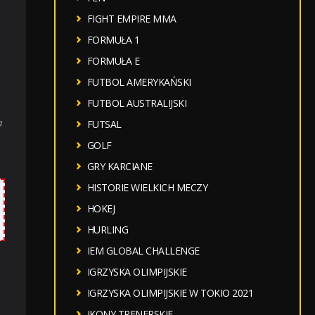
FIGHT EMPIRE MMA
FORMUŁA 1
FORMUŁA E
FUTBOL AMERYKAŃSKI
FUTBOL AUSTRALIJSKI
a
FUTSAL
GOLF
GRY KARCIANE
HISTORIE WIELKICH MECZY
HOKEJ
HURLING
IEM GLOBAL CHALLENGE
IGRZYSKA OLIMPIJSKIE
IGRZYSKA OLIMPIJSKIE W TOKIO 2021
IKONY TRENERSKIE