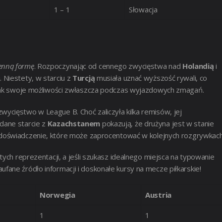
1 – 1
Słowacja
enną formę
. Rozpoczynając od cennego zwycięstwa nad
Holandią
i
 Niestety, w starciu z
Turcją
musiała uznać wyższość rywali, co
dnak swoje możliwości zwłaszcza podczas wyjazdowych zmagań.
zwycięstwo w League B. Choć zaliczyła kilka remisów, jej
udane starcie z
Kazachstanem
pokazują, że drużyna jest w stanie
doświadczenie, które może zaprocentować w kolejnych rozgrywkach
tych reprezentacji, a jeśli szukasz idealnego miejsca na typowanie
fane źródło informacji i doskonałe kursy na mecze piłkarskie!
Norwegia
Austria
1
1