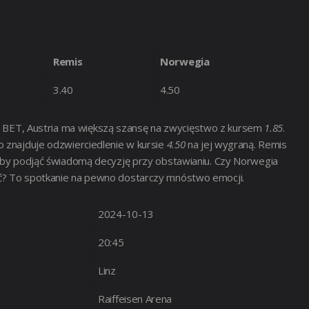
Remis
Norwegia
3.40
4.50
V BET, Austria ma większą szansę na zwycięstwo z kursem
1.85
.
o znajduje odzwierciedlenie w kursie
4.50
na jej wygraną. Remis
 aby podjąć świadomą decyzję przy obstawianiu. Czy Norwegia
ść? To spotkanie na pewno dostarczy mnóstwo emocji.
2024-10-13
20:45
Linz
Raiffeisen Arena