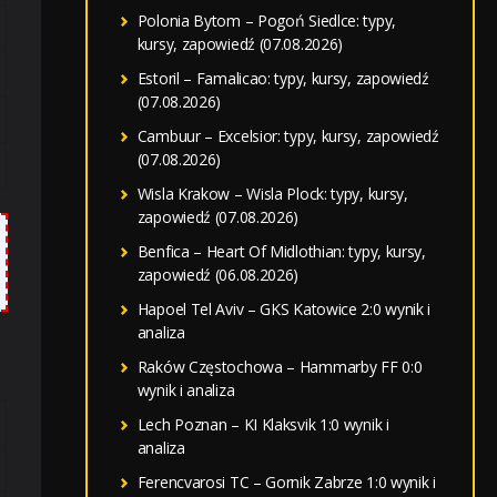
Polonia Bytom – Pogoń Siedlce: typy,
kursy, zapowiedź (07.08.2026)
Estoril – Famalicao: typy, kursy, zapowiedź
(07.08.2026)
Cambuur – Excelsior: typy, kursy, zapowiedź
(07.08.2026)
Wisla Krakow – Wisla Plock: typy, kursy,
zapowiedź (07.08.2026)
Benfica – Heart Of Midlothian: typy, kursy,
zapowiedź (06.08.2026)
Hapoel Tel Aviv – GKS Katowice 2:0 wynik i
analiza
Raków Częstochowa – Hammarby FF 0:0
wynik i analiza
Lech Poznan – KI Klaksvik 1:0 wynik i
analiza
Ferencvarosi TC – Gornik Zabrze 1:0 wynik i