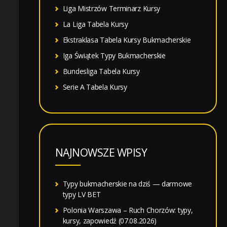
Liga Mistrzów Terminarz Kursy
La Liga Tabela Kursy
Ekstraklasa Tabela Kursy Bukmacherskie
Iga Świątek Typy Bukmacherskie
Bundesliga Tabela Kursy
Serie A Tabela Kursy
NAJNOWSZE WPISY
Typy bukmacherskie na dziś — darmowe
typy LV BET
Polonia Warszawa – Ruch Chorzów: typy,
kursy, zapowiedź (07.08.2026)