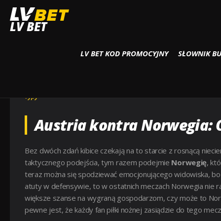
Strona główna
Typy
Austria- Norway ( 2024-10-13 20:45 ) Kursy, Typy – Kt
LV BET
LV BET KOD PROMOCYJNY
SŁOWNIK B
AUSTRIA- NORWAY ( 2024-10-
BĘDZIE LEPSZY ?
Typy
Austria kontra Norwegia:
Bez dwóch zdań kibice czekają na to starcie z rosnącą niecie
taktycznego podejścia, tym razem podejmie
Norwegię
, kt
teraz można się spodziewać emocjonującego widowiska, bo 
atuty w defensywie, to w ostatnich meczach Norwegia nie r
większe szanse na wygraną gospodarzom, czy może to Norw
pewne jest, że każdy fan piłki nożnej zasiądzie do tego mec