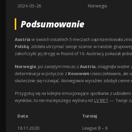
2024-03-26
Norwegia
Podsumowanie
Austria
w swoich ostatnich 5 meczach zaprezentowała
zmi
Polską
, zdołała utrzymać swoje szanse w rundzie grupowej.
zakończyło jej drogę w Round of 16. Austriacy pokazali je
Norwegia
, po zaciętym meczu z
Austria
, osiągnęła ważne 
determinacja w potyczce z
Kosowem
i nieoczekiwane, ale 
skutecznie się rozwijać.
Norwegowie
wyraźnie zdobyli cenne 
Przygotuj się na kolejne emocjonujące spotkania z udziałem 
wyników, to nie ma lepszego wyboru niż
LV BET
— Twoje zau
Data
Turniej
18.11.2020
League B – 6