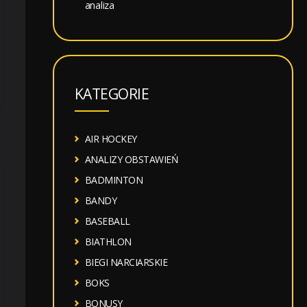
analiza
KATEGORIE
AIR HOCKEY
ANALIZY OBSTAWIEŃ
BADMINTON
BANDY
BASEBALL
BIATHLON
BIEGI NARCIARSKIE
BOKS
BONUSY