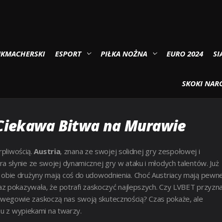
o będzie lepszy ?
UKMACHERSKI
ESPORT
PIŁKA NOŻNA
EURO 2024
SI
13 20:45 ) KURSY, TYPY – KTO
SKOKI NARC
 Ciekawa Bitwa na Murawie
rpliwością.
Austria
, znana ze swojej solidnej gry zespołowej i
óra słynie ze swojej dynamicznej gry w ataku i młodych talentów. Już
obie drużyny mają coś do udowodnienia. Choć Austriacy mają pewn
az pokazywała, że potrafi zaskoczyć najlepszych. Czy LVBET przyzn
egowie zaskoczą nas swoją skutecznością? Czas pokaże, ale
zu z wypiekami na twarzy.