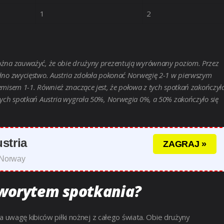
1
2
można zauważyć, że obie drużyny prezentują wyrównany poziom. Przez
edno zwycięstwo. Austria zdołała pokonać Norwegię 2-1 w pierwszym
emisem 1-1. Również znaczące jest, że połowa z tych spotkań zakończył
nych spotkań Austria wygrała 50%, Norwegia 0%, a 50% zakończyło się
stria
ZAGRAJ »
 Norway
aworytem spotkania?
uwagę kibiców piłki nożnej z całego świata. Obie drużyny