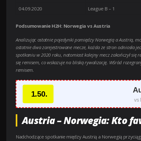
04.09.2020
League B – 1
Podsumowanie H2H: Norwegia vs Austria
Analizując ostatnie pojedynki pomiędzy Norwegią a Austrią, 
ostatnie dwa zarejestrowane mecze, każda ze stron odniosła j
spotkaniu w 2020 roku, natomiast kolejny mecz zakończył się r
się remisem, co wskazuje na bliską rywalizację. Wśród rozegra
remisem.
Au
1.50.
vs
Austria – Norwegia: Kto f
Nadchodzące spotkanie między Austrią a Norwegią przyciąga 