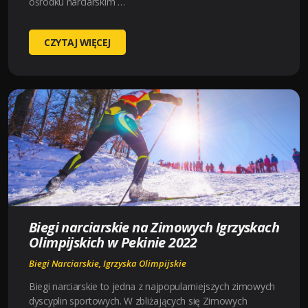
ośrodku narciarskim …
PUCHAR
CZYTAJ WIĘCEJ
ŚWIATA
W
BIEGACH
NARCIARSKICH
2022
Biegi narciarskie na Zimowych Igrzyskach
Olimpijskich w Pekinie 2022
Biegi Narciarskie
,
Igrzyska Olimpijskie
Biegi narciarskie to jedna z najpopularniejszych zimowych
dyscyplin sportowych. W zbliżających się Zimowych