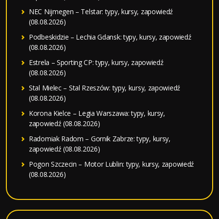
NEC Nijmegen – Telstar: typy, kursy, zapowiedź
(08.08.2026)
Podbeskidzie – Lechia Gdansk: typy, kursy, zapowiedź
(08.08.2026)
Estrela – Sporting CP: typy, kursy, zapowiedź
(08.08.2026)
Stal Mielec – Stal Rzeszów: typy, kursy, zapowiedź
(08.08.2026)
Korona Kielce – Legia Warszawa: typy, kursy,
zapowiedź (08.08.2026)
Radomiak Radom – Gornik Zabrze: typy, kursy,
zapowiedź (08.08.2026)
Pogon Szczecin – Motor Lublin: typy, kursy, zapowiedź
(08.08.2026)