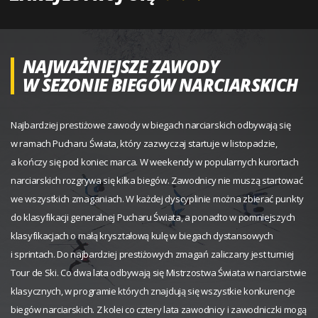
NAJWAŻNIEJSZE ZAWODY
W SEZONIE BIEGÓW NARCIARSKICH
Najbardziej prestiżowe zawody w biegach narciarskich odbywają się
w ramach Pucharu Świata, który zazwyczaj startuje w listopadzie,
a kończy się pod koniec marca. W weekendy w popularnych kurortach
narciarskich rozgrywa się kilka biegów. Zawodnicy nie muszą startować
we wszystkich zmaganiach. W każdej dyscyplinie można zbierać punkty
do klasyfikacji generalnej Pucharu Świata, a ponadto w pomniejszych
klasyfikacjach o małą kryształową kulę w biegach dystansowych
i sprintach. Do najbardziej prestiżowych zmagań zaliczany jest turniej
Tour de Ski. Co dwa lata odbywają się Mistrzostwa Świata w narciarstwie
klasycznych, w programie których znajdują się wszystkie konkurencje
biegów narciarskich. Z kolei co cztery lata zawodnicy i zawodniczki mogą