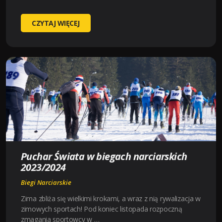
BIEGI
CZYTAJ WIĘCEJ
NARCIARSKIE:
ZAWODY
TOUR
DE
SKI
2024/25
Puchar Świata w biegach narciarskich
2023/2024
Biegi Narciarskie
Zima zbliża się wielkimi krokami, a wraz z nią rywalizacja w
zimowych sportach! Pod koniec listopada rozpoczną
zmagania sportowcy w …