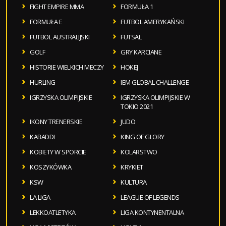
FIGHT EMPIRE MMA
FORMUŁA 1
FORMUŁA E
FUTBOL AMERYKAŃSKI
FUTBOL AUSTRALIJSKI
FUTSAL
GOLF
GRY KARCIANE
HISTORIE WIELKICH MECZY
HOKEJ
HURLING
IEM GLOBAL CHALLENGE
IGRZYSKA OLIMPIJSKIE
IGRZYSKA OLIMPIJSKIE W
TOKIO 2021
IKONY TRENERSKIE
JUDO
KABADDI
KING OF GLORY
KOBIETY W SPORCIE
KOLARSTWO
KOSZYKÓWKA
KRYKIET
KSW
KULTURA
LA LIGA
LEAGUE OF LEGENDS
LEKKOATLETYKA
LIGA KONTYNENTALNA