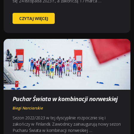
się 24 listopada 2023 r., a zakończą 17 marca …
CO
CZYTAJ WIĘCEJ
TRZEBA
WIEDZIEĆ
O
PUCHARZE
ŚWIATA
W
BIEGACH
NARCIARSKICH
2023/24?
Puchar Świata w kombinacji norweskiej
Biegi Narciarskie
Sezon 2022/2023 w tej dyscyplinie rozpocznie się i
zakończy w Finlandii. Zawodnicy zainaugurują nowy sezon
Pucharu Świata w kombinacji norweskiej …