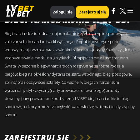
Mai
LV BET
Zaloguj się
Zarejestruj się
BIEGI NARCIARSKIE W LV BET
Me
Biegi narciarskie to jedna z najpopularniejszych dyscyplin sportowych
zaliczanych do narciarstwa klasycznego. Popularność tego sportu
w naszym kraju wzrosła wraz z wielkimi sukcesami Justyny Kowalczyk, która
zdobywała wiele medali na Igrzyskach Olimpijskich oraz Mistrzostwach
Świata. W sezonie biegów narciarskich rozgrywane są różne rodzaje
biegów: biegi na określony dystans ze startu wspólnego, biegi pościgowe,
sprinty oraz oczywiście sztafety. Co ważne, w biegach narciarskim
wyróżniamy styl klasyczny (narty prowadzone równolegle) oraz styl
dowolny (nary prowadzone pod kątem). LV BET biegi narciarskie to blog
sportowy, na którym możesz pogłębić swoją wiedzę na temat tej dyscypliny
sportu.
ZAREJESTRUJ SIĘ