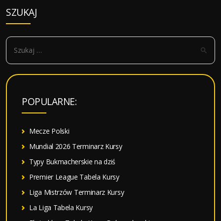
SZUKAJ
S
z
u
k
a
POPULARNE:
j
:
Mecze Polski
Mundial 2026 Terminarz Kursy
Typy Bukmacherskie na dziś
Premier League Tabela Kursy
Liga Mistrzów Terminarz Kursy
La Liga Tabela Kursy