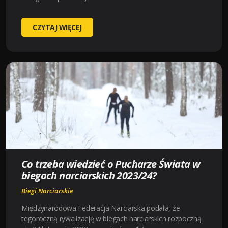
PUCHAR
CZYTAJ WIĘCEJ
ŚWIATA
W
BIEGACH
NARCIARSKICH
2023/2024
Co trzeba wiedzieć o Pucharze Świata w
biegach narciarskich 2023/24?
Biegi Narciarskie
Międzynarodowa Federacja Narciarska podała, że
tegoroczną rywalizację w biegach narciarskich rozpoczną