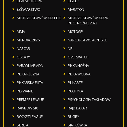
LIGA MISTRZÓW
LIGUE 1
ŁYŻWIARSTWO
MARATON
MISTRZOSTWA ŚWIATA PDC
MISTRZOSTWA ŚWIATA W
PIŁCE NOŻNEJ 2022
MMA
MOTOGP
MUNDIAL 2026
NARCIARSTWO ALPEJSKIE
NASCAR
NFL
OSCARY
OVERWATCH
PARAOLIMPIADA
PIŁKA NOŻNA
PIŁKA RĘCZNA
PIŁKA WODNA
PIŁKARSKA ELITA
PILKARZE
PŁYWANIE
POLITYKA
PREMIER LEAGUE
PSYCHOLOGIA ZAKŁADÓW
RAINBOW SIX
RAJD DAKAR
ROCKET LEAGUE
RUGBY
SERIE A
SIATKÓWKA