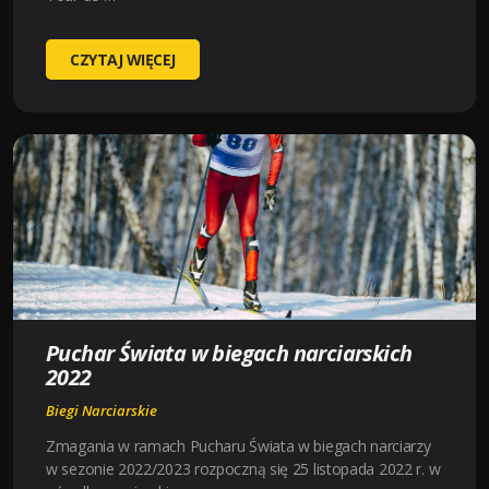
TOUR
CZYTAJ WIĘCEJ
DE
SKI
–
CYKL
BIEGÓW
W
BIEGACH
NARCIARSKICH
Puchar Świata w biegach narciarskich
2022
Biegi Narciarskie
Zmagania w ramach Pucharu Świata w biegach narciarzy
w sezonie 2022/2023 rozpoczną się 25 listopada 2022 r. w