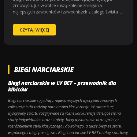
zimowych. Już wkrótce ruszą kolejne zmagania
najlepszych zawodników i zawodniczek z całego świata! …
PUCHAR
CZYTAJ WIĘCEJ
ŚWIATA
W
BIEGACH
NARCIARSKICH
2021/2022
BIEGI NARCIARSKIE
Biegi narciarskie w LV BET – przewodnik dla
kibiców
Biegi narciarskie są jedną z najważniejszych dyscyplin zimowych
zaliczanych do rodziny narciarstwa klasycznego. W ramach tej
dyscypliny sportu rozgrywane są różne konkurencje dzielące się na
starty indywidualne oraz sztafety, biegi dystansowe oraz sprinty z
rozróżnieniem stylu klasycznego i dowolnego, a także biegi ze startu
wspólnego i biegi pościgowe. Biegi narciarskie LV BET to blog sportowy,