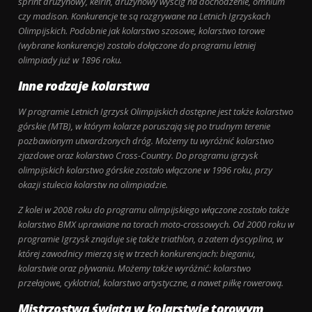
sprint drużynowy, keirin, drużynowy wyścig na dochodzenie, omnium
czy madison. Konkurencje te są rozgrywane na Letnich Igrzyskach
Olimpijskich. Podobnie jak kolarstwo szosowe, kolarstwo torowe
(wybrane konkurencje) zostało dołączone do programu letniej
olimpiady już w 1896 roku.
Inne rodzaje kolarstwa
W programie Letnich Igrzysk Olimpijskich dostępne jest także kolarstwo
górskie (MTB), w którym kolarze poruszają się po trudnym terenie
pozbawionym utwardzonych dróg. Możemy tu wyróżnić kolarstwo
zjazdowe oraz kolarstwo Cross-Country. Do programu igrzysk
olimpijskich kolarstwo górskie zostało włączone w 1996 roku, przy
okazji stulecia kolarstw na olimpiadzie.
Z kolei w 2008 roku do programu olimpijskiego włączone zostało także
kolarstwo BMX uprawiane na torach moto-crossowych. Od 2000 roku w
programie Igrzysk znajduje się także triathlon, a zatem dyscyplina, w
której zawodnicy mierzą się w trzech konkurencjach: bieganiu,
kolarstwie oraz pływaniu. Możemy także wyróżnić: kolarstwo
przełajowe, cyklotrial, kolarstwo artystyczne, a nawet piłkę rowerową.
Mistrzostwa świata w kolarstwie torowym