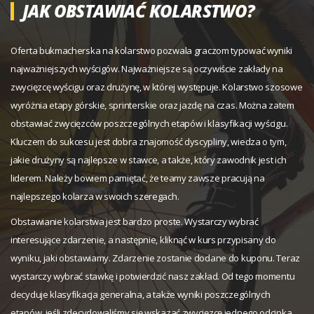
JAK OBSTAWIAĆ KOLARSTWO?
Oferta bukmacherska na kolarstwo pozwala graczom typować wyniki
najważniejszych wyścigów. Najważniejsze są oczywiście zakłady na
zwycięzcę wyścigu oraz drużynę, w której występuje. Kolarstwo szosowe
wyróżnia etapy górskie, sprinterskie oraz jazdę na czas. Można zatem
obstawiać zwycięzców poszczególnych etapów i klasyfikacji wyścigu.
Kluczem do sukcesu jest dobra znajomość dyscypliny, wiedza o tym,
jakie drużyny są najlepsze w stawce, a także, który zawodnik jest ich
liderem. Należy bowiem pamiętać, że teamy zawsze pracują na
najlepszego kolarza w swoich szeregach.
Obstawianie kolarstwa jest bardzo proste. Wystarczy wybrać
interesujące zdarzenie, a następnie, kliknąć w kurs przypisany do
wyniku, jaki obstawiamy. Zdarzenie zostanie dodane do kuponu. Teraz
wystarczy wybrać stawkę i potwierdzić nasz zakład. Od tego momentu
decyduje klasyfikacja generalna, a także wyniki poszczególnych
etapów, jeśli zdecydowaliśmy się wskazać zwycięzcę jednego odcinka.