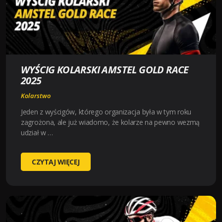
WYŚCIG KOLARSKI AMSTEL GOLD RACE
2025
Kolarstwo
Jeden z wyścigów, którego organizacja była w tym roku
zagrożona, ale już wiadomo, że kolarze na pewno wezmą
udział w …
WYŚCIG
CZYTAJ WIĘCEJ
KOLARSKI
AMSTEL
GOLD
RACE
2025