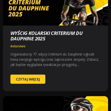
WYŚCIG KOLARSKI CRITERIUM DU
DAUPHINE 2025
Kolarstwo
Organizatorzy 77. edycji Critérium du Dauphiné ogłosili
trasę swojego wyścigu oraz zaproszone zespoły. Zobacz,
jak będzie wyglądała rywalizacja i przygotuj …
WYŚCIG
CZYTAJ WIĘCEJ
KOLARSKI
CRITERIUM
DU
DAUPHINE
2025