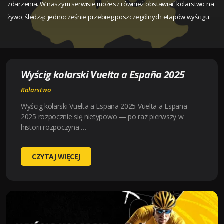
zdarzenia. W naszym serwisie możesz również obstawiać kolarstwo na
żywo, śledząc jednocześnie przebieg poszczególnych etapów wyścigu.
Wyścig kolarski Vuelta a España 2025
Kolarstwo
Wyścig kolarski Vuelta a España 2025 Vuelta a España
2025 rozpocznie się nietypowo — po raz pierwszy w
historii rozpoczyna …
WYŚCIG
CZYTAJ WIĘCEJ
KOLARSKI
VUELTA
A
ESPAÑA
2025