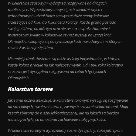
W kolarstwie szosowym wyścigi są rozgrywane na drogach
publicznych. W prestiżowych wyścigach wielodniowych i
jednodniowych udział biorą zazwyczaj duże teamy kolarskie
zrzeszające od kilku do kilkunastu kolarzy. Każda grupa posiada
swojego lidera, na którego pracuje reszta zespoły. Natomiast
mistrzostwa świata w kolarstwie czy też wyścigi na Igrzyskach
Olimpijskich skupiają się na rywalizacji kadr narodowych, w których
również wskazuje się lidera.
Niemniej jednak dostępne są także wyścigi indywidualne, w których
każdy kolarz pracuje na jak najlepszy wynik. Od 1896 roku kolarstwo
szosowe jest dyscypliną rozgrywaną na Letnich Igrzyskach
Olimpijskich.
Kolarstwo torowe
Jak sama nazwa wskazuje, w kolarstwie torowym wyścigi są rozgrywane
na specjalnych, owalnych torach, zwanych czasami welodromami. Mają
kształt zbliżony do bieżni lekkoatletycznej, ale na łukach są bardzo
mocno pochyłe, co umożliwia zachowanie stałej prędkości.
W kolarstwie torowym wyróżniamy różne dyscypliny, takie jak: sprint,