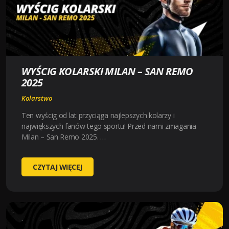
WYŚCIG KOLARSKI MILAN – SAN REMO
2025
Kolarstwo
Ten wyścig od lat przyciąga najlepszych kolarzy i
największych fanów tego sportu! Przed nami zmagania
Milan – San Remo 2025. …
WYŚCIG
CZYTAJ WIĘCEJ
KOLARSKI
MILAN
–
SAN
REMO