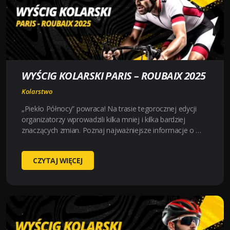
WYŚCIG KOLARSKI PARIS – ROUBAIX 2025
Kolarstwo
„Piekło Północy” powraca! Na trasie tegorocznej edycji
organizatorzy wprowadzili kilka mniej i kilka bardziej
znaczących zmian. Poznaj najważniejsze informacje o …
WYŚCIG
CZYTAJ WIĘCEJ
KOLARSKI
PARIS
–
ROUBAIX
2025