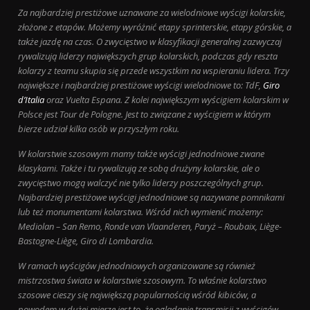
Za najbardziej prestiżowe uznawane za wielodniowe wyścigi kolarskie,
złożone z etapów. Możemy wyróżnić etapy sprinterskie, etapy górskie, a
także jazdę na czas. O zwycięstwo w klasyfikacji generalnej zazwyczaj
rywalizują liderzy największych grup kolarskich, podczas gdy reszta
kolarzy z teamu skupia się przede wszystkim na wspieraniu lidera. Trzy
największe i najbardziej prestiżowe wyścigi wielodniowe to: TdF,
Giro
d’Italia
oraz Vuelta Espana. Z kolei największym wyścigiem kolarskim w
Polsce jest Tour de Pologne. Jest to związane z wyścigiem w którym
bierze udział kilka osób w przyszłym roku.
W kolarstwie szosowym mamy także wyścigi jednodniowe zwane
klasykami. Także i tu rywalizują ze sobą drużyny kolarskie, ale o
zwycięstwo mogą walczyć nie tylko liderzy poszczególnych grup.
Najbardziej prestiżowe wyścigi jednodniowe są nazywane pomnikami
lub też monumentami kolarstwa. Wśród nich wymienić możemy:
Mediolan – San Remo, Ronde van Vlaanderen, Paryż – Roubaix, Liège-
Bastogne-Liège, Giro di Lombardia.
W ramach wyścigów jednodniowych organizowane są również
mistrzostwa świata w kolarstwie szosowym. To właśnie kolarstwo
szosowe cieszy się największą popularnością wśród kibiców, a
powodem w dużej mierze jest to, że oglądanie transmisji z wyścigów