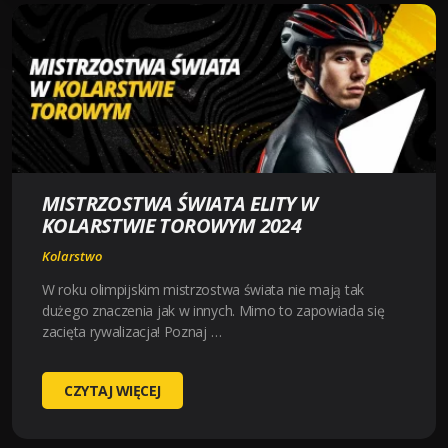
FONDO
STRADE
BIANCHE
2025
MISTRZOSTWA ŚWIATA ELITY W
KOLARSTWIE TOROWYM 2024
Kolarstwo
W roku olimpijskim mistrzostwa świata nie mają tak
dużego znaczenia jak w innych. Mimo to zapowiada się
zacięta rywalizacja! Poznaj …
MISTRZOSTWA
CZYTAJ WIĘCEJ
ŚWIATA
ELITY