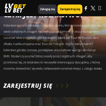
Ma
LV BET
Zaloguj się
Zarejestruj się
CZYM JEST KOLARSTWO?
Me
Kolarstwo to rozbudowana dyscyplina sportu, którą możemy podzielić na
wiele odrębnych zmagań. Największą popularnością cieszy się kolarstwo
szosowe wraz z największymi turniejami, takimi jak: Tour de France, Giro
d’Italia, Vuelta a Espana oraz Tour de Pologne. Wyróżniamy również
kolarstwo górskie, torowe, przełajowe oraz kultowe wyścigi i akrobacje
BMX. Wystarczy poznać bliżej zasady poszczególnych zmagań, aby
przekonać się, że kolarstwo to niezwykle interesująca dyscyplina, z której
możemy dowiedzieć się wielu ciekawostek na temat miejsc z całego świata.
ZAREJESTRUJ SIĘ