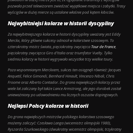
pozwala przed telewizorem zwiedzać wyjątkowe miejsca i zabytki. Trasy
wyścigów w dużej mierze są ustalane właśnie pod kątem kibiców.
Najwybitniejsi kolarze w historii dyscypliny
Za najwybitniejszego kolarza w historii dyscypliny uważany jest Eddy
Merckx, który główne sukcesy odnosił w kolarstwie szosowym. To
czterokrotny mistrz świata, pięciokrotny zwycięzca
Tour de France
,
pięciokrotny zwycięzca Giro d’Italia oraz triumfator Vuelty. Tylko
siedmiu kolarzy w historii wygrywało wszystkie trzy wielkie toury.
Poza wspomnianym Merckxem, sukces ten osiągnęli również: Jacques
Anquetil, Felice Gimondi, Bernhard Hinault, Vincenzo Nibali, Chris
Froome oraz Alberto Contador. Do grona największych kolarzy przez
wiele lat zaliczany był także Lance Armstrong, ale jego dorobek został
unieważniony po udowodnieniu mu licznych oszustw dopingowych.
Najlepsi Polscy kolarze w historii
Do grona największych mistrzów polskiego kolarstwa szosowego
możemy zaliczyć: Czesława Langa (wicemistrz olimpijski 1980),
Ryszarda Szurkowskiego (dwukrotny wicemistrz olimpijski, trzykrotny