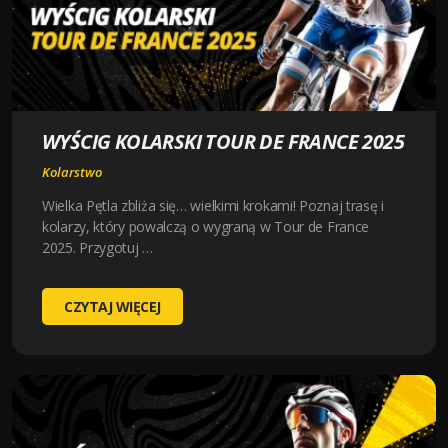
W
LV
BET
WYŚCIG KOLARSKI TOUR DE FRANCE 2025
Kolarstwo
Wielka Pętla zbliża się… wielkimi krokami! Poznaj trasę i
kolarzy, który powalczą o wygraną w Tour de France
2025. Przygotuj …
WYŚCIG
CZYTAJ WIĘCEJ
KOLARSKI
TOUR
DE
FRANCE
2025