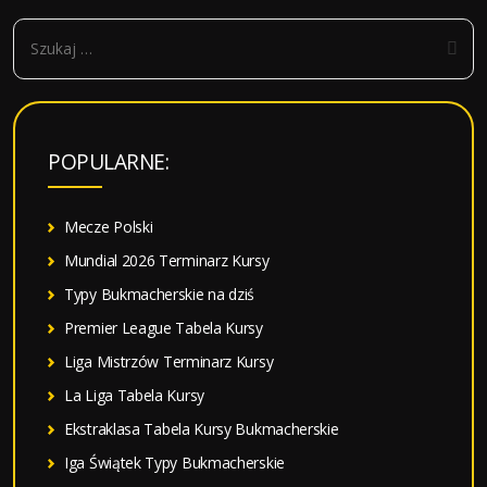
S
z
u
k
a
POPULARNE:
j
:
Mecze Polski
Mundial 2026 Terminarz Kursy
Typy Bukmacherskie na dziś
Premier League Tabela Kursy
Liga Mistrzów Terminarz Kursy
La Liga Tabela Kursy
Ekstraklasa Tabela Kursy Bukmacherskie
Iga Świątek Typy Bukmacherskie