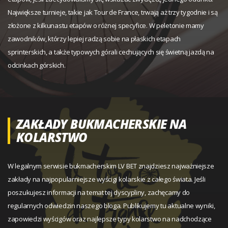
Największe turnieje, takie jak Tour de France, trwają aż trzy tygodnie i są
złożone z kilkunastu etapów o różnej specyfice. W peletonie mamy
zawodników, którzy lepiej radzą sobie na płaskich etapach
sprinterskich, a także typowych górali cechujących się świetną jazdą na
odcinkach górskich.
ZAKŁADY BUKMACHERSKIE NA
KOLARSTWO
W legalnym serwisie bukmacherskim LV BET znajdziesz najważniejsze
zakłady na najpopularniejsze wyścigi kolarskie z całego świata. Jeśli
poszukujesz informacji na temat tej dyscypliny, zachęcamy do
regularnych odwiedzin naszego bloga. Publikujemy tu aktualne wyniki,
zapowiedzi wyścigów oraz najlepsze typy kolarstwo na nadchodzące