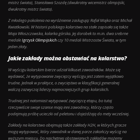
mistrz świata), Stanisława Szozdę (dwukrotny wicemistrz olimpijski,
dwukrotny mistrz świata).
Z młodego pokolenia na wyróżnienie zasługują: Rafał Majka oraz Michał
Kwiatkowski. W historii polskiego kolarstwa na stałe zapisała się także
Maja Włoszczowska, kolarka górska. Jej dorobek to m.in. dwa srebrne
medale
Igrzysk Olimpijskich
czy 10 medali Mistrzostw Świata, w tym
jeden złoty.
Jakie zakłady można obstawiać na kolarstwo?
W wyścigu kolarskim bierze udział kilkuset zawodników. Może się
wydawać, że wytypowanie zwycięzcy wyścigu jest zatem wyjątkowo
trudne. Jednak w praktyce, o zwycięstwo w klasyfikacji generalnej
walczą zazwyczaj liderzy najmocniejszych grup kolarskich.
Trudniej jest natomiast wytypować zwycięzcę etapu, bo tutaj
rzeczywiście swoje szanse mają inni zawodnicy, którzy często
podejmują próbę ucieczki od peletonu i dojeżdżają do mety wcześniej.
Zakłady na kolarstwo obejmują także zakłady H2H, w których gracze
mogą wytypować, który zawodnik w danej parze zakończy wyścig na
wyższym miejscu. Do najchętniej obstawianych zakładów możemy