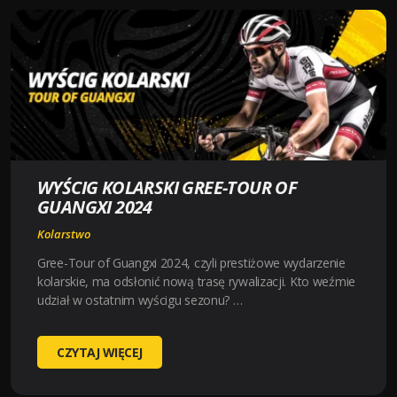
W
KOLARSTWIE
TOROWYM
2024
WYŚCIG KOLARSKI GREE-TOUR OF
GUANGXI 2024
Kolarstwo
Gree-Tour of Guangxi 2024, czyli prestiżowe wydarzenie
kolarskie, ma odsłonić nową trasę rywalizacji. Kto weźmie
udział w ostatnim wyścigu sezonu? …
WYŚCIG
CZYTAJ WIĘCEJ
KOLARSKI
GREE-