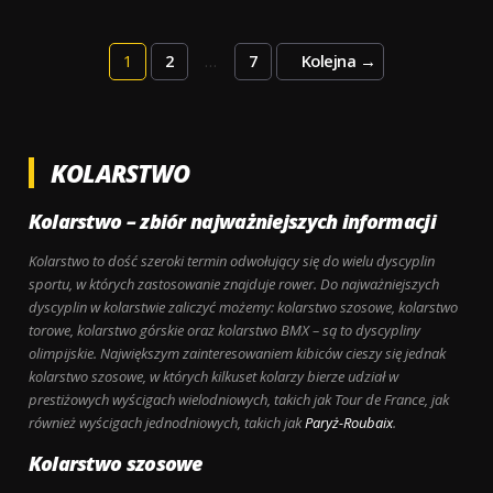
TOUR
OF
Posts
1
2
…
7
Kolejna
→
GUANGXI
pagination
2024
KOLARSTWO
Kolarstwo – zbiór najważniejszych informacji
Kolarstwo to dość szeroki termin odwołujący się do wielu dyscyplin
sportu, w których zastosowanie znajduje rower. Do najważniejszych
dyscyplin w kolarstwie zaliczyć możemy: kolarstwo szosowe, kolarstwo
torowe, kolarstwo górskie oraz kolarstwo BMX – są to dyscypliny
olimpijskie. Największym zainteresowaniem kibiców cieszy się jednak
kolarstwo szosowe, w których kilkuset kolarzy bierze udział w
prestiżowych wyścigach wielodniowych, takich jak Tour de France, jak
również wyścigach jednodniowych, takich jak
Paryż-Roubaix
.
Kolarstwo szosowe