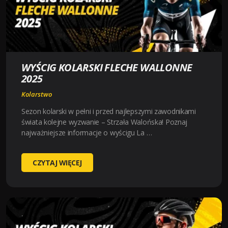
LIEGE
2025
WYŚCIG KOLARSKI FLECHE WALLONNE
2025
Kolarstwo
Sezon kolarski w pełni i przed najlepszymi zawodnikami
świata kolejne wyzwanie – Strzała Walońska! Poznaj
najważniejsze informacje o wyścigu La …
WYŚCIG
CZYTAJ WIĘCEJ
KOLARSKI
FLECHE
WALLONNE
2025