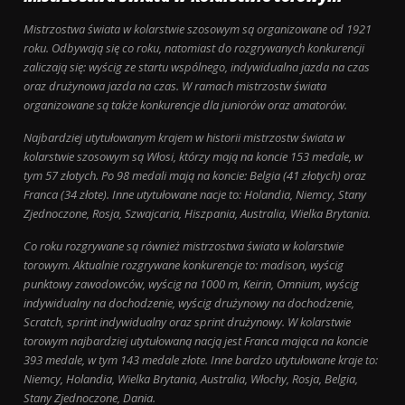
Mistrzostwa świata w kolarstwie szosowym są organizowane od 1921
roku. Odbywają się co roku, natomiast do rozgrywanych konkurencji
zaliczają się: wyścig ze startu wspólnego, indywidualna jazda na czas
oraz drużynowa jazda na czas. W ramach mistrzostw świata
organizowane są także konkurencje dla juniorów oraz amatorów.
Najbardziej utytułowanym krajem w historii mistrzostw świata w
kolarstwie szosowym są Włosi, którzy mają na koncie 153 medale, w
tym 57 złotych. Po 98 medali mają na koncie: Belgia (41 złotych) oraz
Franca (34 złote). Inne utytułowane nacje to: Holandia, Niemcy, Stany
Zjednoczone, Rosja, Szwajcaria, Hiszpania, Australia, Wielka Brytania.
Co roku rozgrywane są również mistrzostwa świata w kolarstwie
torowym. Aktualnie rozgrywane konkurencje to: madison, wyścig
punktowy zawodowców, wyścig na 1000 m, Keirin, Omnium, wyścig
indywidualny na dochodzenie, wyścig drużynowy na dochodzenie,
Scratch, sprint indywidualny oraz sprint drużynowy. W kolarstwie
torowym najbardziej utytułowaną nacją jest Franca mająca na koncie
393 medale, w tym 143 medale złote. Inne bardzo utytułowane kraje to:
Niemcy, Holandia, Wielka Brytania, Australia, Włochy, Rosja, Belgia,
Stany Zjednoczone, Dania.