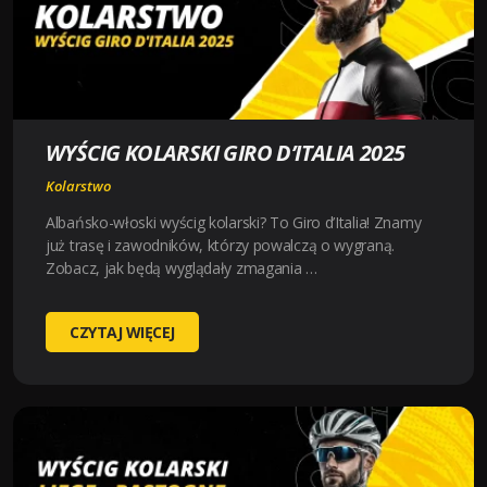
WYŚCIG KOLARSKI GIRO D’ITALIA 2025
Kolarstwo
Albańsko-włoski wyścig kolarski? To Giro d’Italia! Znamy
już trasę i zawodników, którzy powalczą o wygraną.
Zobacz, jak będą wyglądały zmagania …
WYŚCIG
CZYTAJ WIĘCEJ
KOLARSKI
GIRO
D’ITALIA
2025