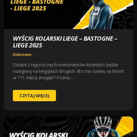
WYŚCIG KOLARSKI LIEGE – BASTOGNE –
LIEGE 2025
Kolarstwo
Ostatni z tegorocznych monumentów kolarskich będzie
rozegrany na belgijskich drogach. Kto ma szansę na triumf
w 111. edycji zmagań? Poznaj …
WYŚCIG
CZYTAJ WIĘCEJ
KOLARSKI
LIEGE
–
BASTOGNE
–