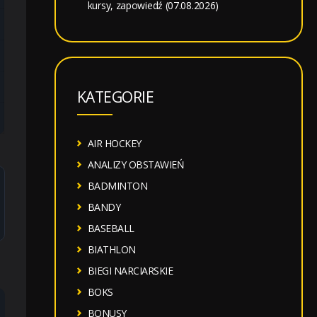
kursy, zapowiedź (07.08.2026)
KATEGORIE
AIR HOCKEY
ANALIZY OBSTAWIEŃ
BADMINTON
BANDY
BASEBALL
BIATHLON
BIEGI NARCIARSKIE
BOKS
BONUSY