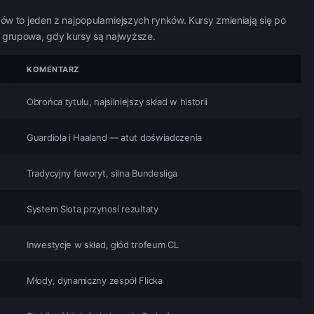
ów to jeden z najpopularniejszych rynków. Kursy zmieniają się po
a grupowa, gdy kursy są najwyższe.
KOMENTARZ
Obrońca tytułu, najsilniejszy skład w historii
Guardiola i Haaland — atut doświadczenia
Tradycyjny faworyt, silna Bundesliga
System Slota przynosi rezultaty
Inwestycje w skład, głód trofeum CL
Młody, dynamiczny zespół Flicka