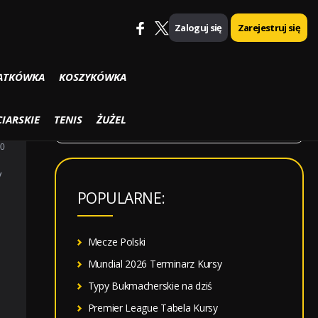
Zaloguj się
Zarejestruj się
SZUKAJ
ATKÓWKA
KOSZYKÓWKA
S
IARSKIE
TENIS
ŻUŻEL
z
30
u
y
k
POPULARNE:
a
j
:
Mecze Polski
Mundial 2026 Terminarz Kursy
Typy Bukmacherskie na dziś
Premier League Tabela Kursy