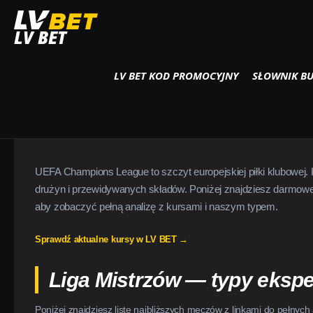
Strona główna
Menu
Liga Mistrzów typy bukmacherskie — kursy CL 2025
LV BET
LV BET KOD PROMOCYJNY
SŁOWNIK B
LIGA MISTRZÓW TYPY BUKMA
Menu
UEFA Champions League to szczyt europejskiej piłki klubowej.
drużyn i przewidywanych składów. Poniżej znajdziesz darmow
aby zobaczyć pełną analizę z kursami i naszym typem.
Sprawdź aktualne kursy w LV BET →
Liga Mistrzów — typy eksp
Poniżej znajdziesz listę najbliższych meczów z linkami do pełnyc