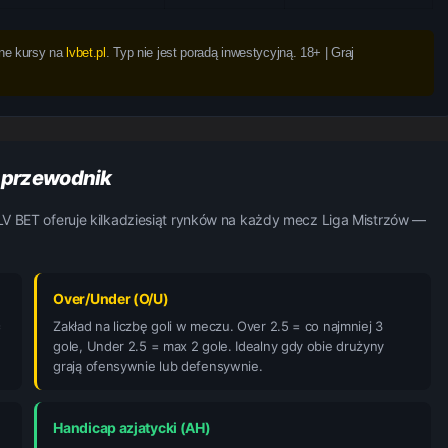
lne kursy na
lvbet.pl
. Typ nie jest poradą inwestycyjną. 18+ | Graj
— przewodnik
V BET oferuje kilkadziesiąt rynków na każdy mecz Liga Mistrzów —
Over/Under (O/U)
=
Zakład na liczbę goli w meczu. Over 2.5 = co najmniej 3
gole, Under 2.5 = max 2 gole. Idealny gdy obie drużyny
grają ofensywnie lub defensywnie.
Handicap azjatycki (AH)