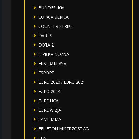
BUNDESLIGA
COPA AMERICA
COUNTER STRIKE
DARTS
DOTA 2
E-PIŁKA NOŻNA
EKSTRAKLASA
ESPORT
EURO 2020 / EURO 2021
EURO 2024
EUROLIGA
EUROWIZJA
FAME MMA
FELIETON MISTRZOSTWA
FEN