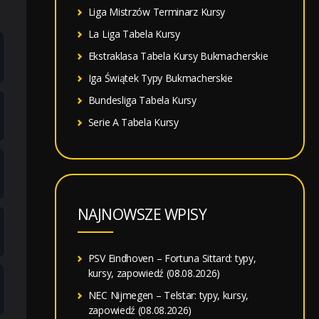
Liga Mistrzów Terminarz Kursy
La Liga Tabela Kursy
Ekstraklasa Tabela Kursy Bukmacherskie
Iga Świątek Typy Bukmacherskie
Bundesliga Tabela Kursy
Serie A Tabela Kursy
NAJNOWSZE WPISY
PSV Eindhoven – Fortuna Sittard: typy,
kursy, zapowiedź (08.08.2026)
NEC Nijmegen – Telstar: typy, kursy,
zapowiedź (08.08.2026)