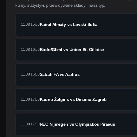
kursy, statystyki, przewidywane składy i nasz typ.
Kairat Almaty vs Levski Sofia
11.08 15:00
Bodo/Glimt vs Union St. Gilloise
11.08 16:00
Sabah FA vs Aarhus
11.08 16:00
Kauno Žalgiris vs Dinamo Zagreb
11.08 17:00
NEC Nijmegen vs Olympiakos Piraeus
11.08 17:30