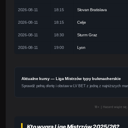
2026-08-11
18:15
Slovan Bratislava
2026-08-11
18:15
Celje
2026-08-11
18:30
Sturm Graz
2026-08-11
19:00
Lyon
Aktualne kursy — Liga Mistrzów typy bukmacherskie
Sprawdź pełną ofertę i obstaw w LV BET z jedną z najniższych mar
18+ | Hazard wiąże się
Kto wygra Ligę Mistrzów 2025/26?