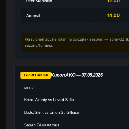
12.00
Inter Mediolan
14.00
Arsenal
Kursy orientacyjne (stan na początek sezonu) — sprawdź a
sezonu/turnieju.
Kupon AKO — 07.08.2026
TYP REDAKCJI
MECZ
Kairat Almaty vs Levski Sofia
Bodo/Glimt vs Union St. Gilloise
Sabah FA vs Aarhus