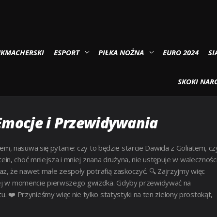
ypy – Kto będzie lepszy ?
UKMACHERSKI
ESPORT
PIŁKA NOŻNA
EURO 2024
SI
 2024-10-13 18:00 ) KURSY, TYP
SKOKI NARC
 Emocje i Przewidywania
, nasuwa się pytanie: czy to będzie starcie Dawida z Goliatem, cz
in, choć mniejsza i mniej znana drużyna, nie ustępuje w walecznośc
e raz, że nawet małe zespoły potrafią zaskoczyć. 🔍 Zajrzyjmy więc
cniej w momencie pierwszego gwizdka. Gdyby przewidywać na
tu. ❤️ Przynieśmy więc nie tylko statystyki na ten zielony prostokąt,