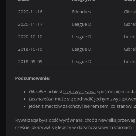
2022-11-16
Friendlies
Gibral
2020-11-17
League D
Gibral
2020-10-10
League D
Liech
2018-10-16
League D
Gibral
2018-09-09
League D
Liech
Podsumowanie:
Gibraltar
odniósł
trzy zwycięstwa
spośród pięciu osta
Liechtenstein
może się pochwalić jednym zwycięstwem
Jeden z meczów zakończył się remisem, co stanowi
Rywalizacja była dość wyrównana, choć z niewielką przewa
częściej okazywał się lepszy w dotychczasowych starciach.