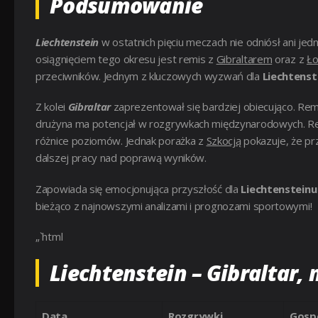
Podsumowanie
Liechtenstein
w ostatnich pięciu meczach nie odniósł ani jed
osiągnięciem tego okresu jest remis z
Gibraltarem
oraz z
Ł
przeciwników. Jednym z kluczowych wyzwań dla
Liechtenst
Z kolei
Gibraltar
zaprezentował się bardziej obiecująco. Rem
drużyna ma potencjał w rozgrywkach międzynarodowych. R
różnice poziomów. Jednak porażka z
Szkocją
pokazuje, że p
dalszej pracy nad poprawą wyników.
Zapowiada się emocjonująca przyszłość dla
Liechtensteinu
bieżąco z najnowszymi analizami i prognozami sportowymi!
„`html
Liechtenstein – Gibraltar,
Data
Rozgrywki
Gosp