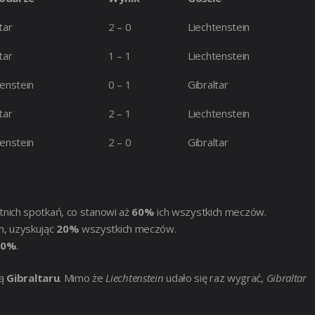
tar
2 – 0
Liechtenstein
tar
1 – 1
Liechtenstein
tenstein
0 – 1
Gibraltar
tar
2 – 1
Liechtenstein
tenstein
2 – 0
Gibraltar
tnich spotkań, co stanowi aż
60%
ich wszystkich meczów.
, uzyskując
20%
wszystkich meczów.
20%
.
gą
Gibraltaru
. Mimo że
Liechtenstein
udało się raz wygrać,
Gibraltar