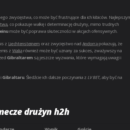
nego zwycięstwa, co może być frustrujące dla ich kibiców. Najlepszy
otwą
, co pokazuje walkę i determinację drużyny, mimo trudnych
einu
może być poprawa skuteczności w akcjach ofensywnych.
is z
Liechtensteinem
oraz zwycięstwo nad
Andorrą
pokazują, że
emis z
Walią
również może być uznany za sukces, zważywszy na
rzed
Gibraltarem
są jeszcze wyzwania, które wymagają uwagi i
i
Gibraltaru
. Śledźcie ich dalsze poczynania z
LV BET
, aby być na
 mecze drużyn h2h
odarze
Wynik
Goście