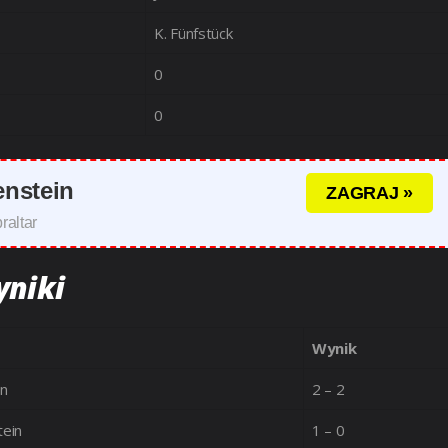
K. Fünfstück
0
0
enstein
ZAGRAJ »
raltar
yniki
Wynik
in
2 – 2
tein
1 – 0