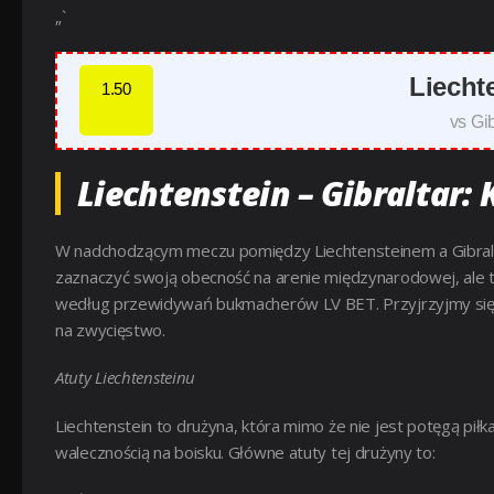
„`
Liecht
1.50
vs Gib
Liechtenstein – Gibraltar
W nadchodzącym meczu pomiędzy Liechtensteinem a Gibralta
zaznaczyć swoją obecność na arenie międzynarodowej, ale to
według przewidywań bukmacherów LV BET. Przyjrzyjmy się b
na zwycięstwo.
Atuty Liechtensteinu
Liechtenstein to drużyna, która mimo że nie jest potęgą piłk
walecznością na boisku. Główne atuty tej drużyny to: