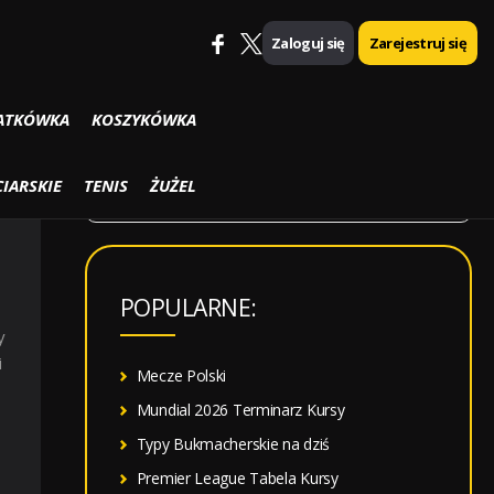
Zaloguj się
Zarejestruj się
SZUKAJ
ATKÓWKA
KOSZYKÓWKA
Y
S
IARSKIE
TENIS
ŻUŻEL
z
u
k
POPULARNE:
a
y
j
i
:
Mecze Polski
Mundial 2026 Terminarz Kursy
Typy Bukmacherskie na dziś
Premier League Tabela Kursy