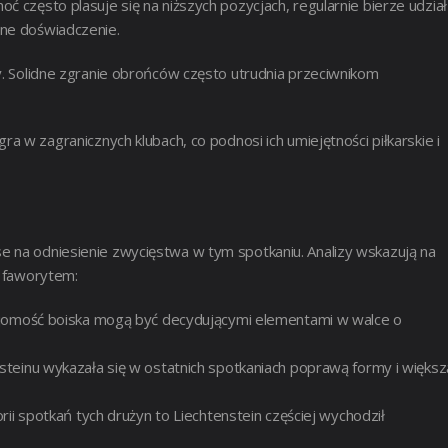
choć często plasuje się na niższych pozycjach, regularnie bierze udział
nne doświadczenie.
. Solidne zgranie obrońców często utrudnia przeciwnikom
ra w zagranicznych klubach, co podnosi ich umiejętności piłkarskie i
e na odniesienie zwycięstwa w tym spotkaniu. Analizy wskazują na
ć faworytem:
ajomość boiska mogą być decydującymi elementami w walce o
teinu wykazała się w ostatnich spotkaniach poprawą formy i większ
ii spotkań tych drużyn to Liechtenstein częściej wychodził