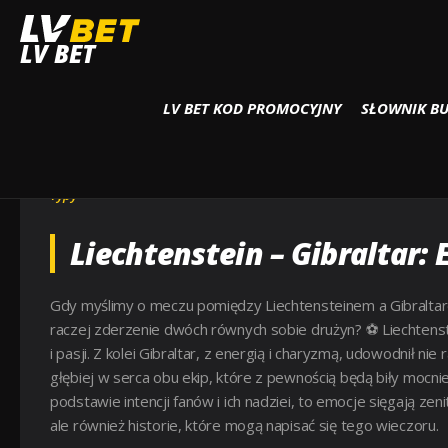
Strona główna
Typy
Liechtenstein- Gibraltar ( 2024-10-13 18:00 ) Kursy, T
LV BET
LV BET KOD PROMOCYJNY
SŁOWNIK B
LIECHTENSTEIN- GIBRALTAR (
– KTO BĘDZIE LEPSZY ?
Typy
Liechtenstein – Gibraltar:
Gdy myślimy o meczu pomiędzy Liechtensteinem a Gibraltarem
raczej zderzenie dwóch równych sobie drużyn? ⚽ Liechtenste
i pasji. Z kolei Gibraltar, z energią i charyzmą, udowodnił ni
głębiej w serca obu ekip, które z pewnością będą biły mo
podstawie intencji fanów i ich nadziei, to emocje sięgają zeni
ale również historie, które mogą napisać się tego wieczoru.