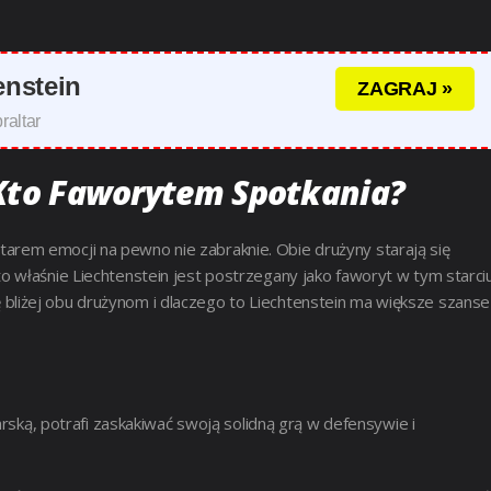
enstein
ZAGRAJ »
raltar
: Kto Faworytem Spotkania?
rem emocji na pewno nie zabraknie. Obie drużyny starają się
 właśnie Liechtenstein jest postrzegany jako faworyt w tym starci
liżej obu drużynom i dlaczego to Liechtenstein ma większe szanse
arską, potrafi zaskakiwać swoją solidną grą w defensywie i