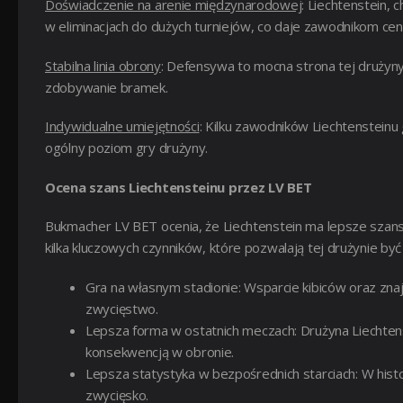
Doświadczenie na arenie międzynarodowej
: Liechtenstein, 
w eliminacjach do dużych turniejów, co daje zawodnikom ce
Stabilna linia obrony
: Defensywa to mocna strona tej drużyny
zdobywanie bramek.
Indywidualne umiejętności
: Kilku zawodników Liechtensteinu g
ogólny poziom gry drużyny.
Ocena szans Liechtensteinu przez LV BET
Bukmacher LV BET ocenia, że Liechtenstein ma lepsze szans
kilka kluczowych czynników, które pozwalają tej drużynie by
Gra na własnym stadionie: Wsparcie kibiców oraz zn
zwycięstwo.
Lepsza forma w ostatnich meczach: Drużyna Liechtens
konsekwencją w obronie.
Lepsza statystyka w bezpośrednich starciach: W histor
zwycięsko.