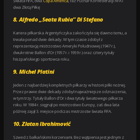
Świata FIFA, dwa
Copa America
, raz Puchar Konfederacji FIFA i
dwa Złotą Piłkę
8. Alfredo „Seata Rubia” Di Stefano
Kariera piłkarska Argentyńczyka zakończyła się dawno temu, a
trwała ponad dwie dekady. W tym czasie zdobył z
reprezentacją mistrzostwo Ameryki Południowej (1947 r.),
dwukrotnie Ballon d’Or (1957 r. i 1959 r.) oraz cztery tytuły
hiszpańskiego sportowca roku.
9. Michel Platini
Jeden z najbardziej kompletnych piłkarzy w historii piłki nożnej.
Przez prawie dwie dekady zdobył najważniejsze odznaczenia,
w tym trzy. Tytuły Ballon d’Or i dwa tytuły światowego piłkarza
roku. W 1984 r. sięgnął po mistrzostwo Europy, zaś dwa lata
później zajął 3. miejsce podczas mistrzostw świata FIFA.
10. Zlatan Ibrahimović
Szwed z bałkańskimi korzeniami. Bez wątpienia jest jednym z