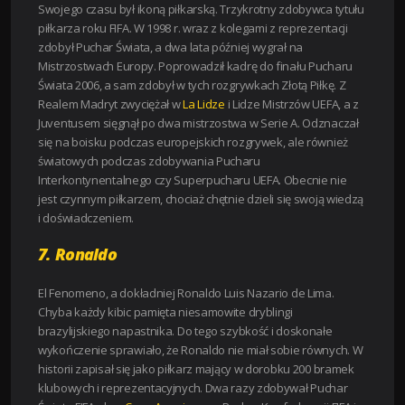
Swojego czasu był ikoną piłkarską. Trzykrotny zdobywca tytułu
piłkarza roku FIFA. W 1998 r. wraz z kolegami z reprezentacji
zdobył Puchar Świata, a dwa lata później wygrał na
Mistrzostwach Europy. Poprowadził kadrę do finału Pucharu
Świata 2006, a sam zdobył w tych rozgrywkach Złotą Piłkę. Z
Realem Madryt zwyciężał w
La Lidze
i Lidze Mistrzów UEFA, a z
Juventusem sięgnął po dwa mistrzostwa w Serie A. Odznaczał
się na boisku podczas europejskich rozgrywek, ale również
światowych podczas zdobywania Pucharu
Interkontynentalnego czy Superpucharu UEFA. Obecnie nie
jest czynnym piłkarzem, chociaż chętnie dzieli się swoją wiedzą
i doświadczeniem.
7. Ronaldo
El Fenomeno, a dokładniej Ronaldo Luis Nazario de Lima.
Chyba każdy kibic pamięta niesamowite dryblingi
brazylijskiego napastnika. Do tego szybkość i doskonałe
wykończenie sprawiało, że Ronaldo nie miał sobie równych. W
historii zapisał się jako piłkarz mający w dorobku 200 bramek
klubowych i reprezentacyjnych. Dwa razy zdobywał Puchar