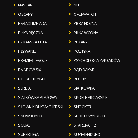
NASCAR
NFL
OSCARY
OVERWATCH
PARAOLIMPIADA
PIŁKA NOŻNA
PIŁKA RĘCZNA
PIŁKA WODNA
PIŁKARSKA ELITA
PILKARZE
PŁYWANIE
POLITYKA
PREMIER LEAGUE
PSYCHOLOGIA ZAKŁADÓW
RAINBOW SIX
RAJD DAKAR
ROCKET LEAGUE
RUGBY
SERIE A
SIATKÓWKA
SIATKÓWKA PLAŻOWA
SKOKI NARCIARSKIE
SŁOWNIK BUKMACHERSKI
SNOOKER
SNOWBOARD
SPORTY WALKI UFC
SQUASH
STARCRAFT 2
SUPER LIGA
SUPERENDURO