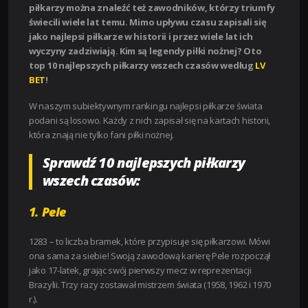
piłkarzy można znaleźć też zawodników, którzy triumfy
świecili wiele lat temu. Mimo upływu czasu zapisali się
jako najlepsi piłkarze w historii i przez wiele lat ich
wyczyny zadziwiają. Kim są legendy piłki nożnej? Oto
top 10 najlepszych piłkarzy wszech czasów według
LV
BET
!
W naszym subiektywnym rankingu najlepsi piłkarze świata
podani są losowo. Każdy z nich zapisał się na kartach historii,
która znają nie tylko fani piłki nożnej.
Sprawdź 10 najlepszych piłkarzy
wszech czasów:
1. Pele
1283 – to liczba bramek, które przypisuje się piłkarzowi. Mówi
ona sama za siebie! Swoją zawodową karierę Pele rozpoczął
jako 17-latek, grając swój pierwszy mecz w reprezentacji
Brazylii. Trzy razy zostawał mistrzem świata (1958, 1962 i 1970
r.).