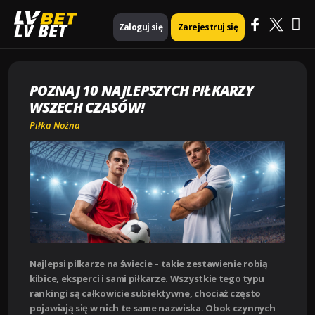
Ma
Strona główna
Piłka nożna
LV BET
Zaloguj się
Zarejestruj się
Poznaj 10 najlepszych piłkarzy wszech czasów!
Me
POZNAJ 10 NAJLEPSZYCH PIŁKARZY
WSZECH CZASÓW!
Piłka Nożna
Najlepsi piłkarze na świecie – takie zestawienie robią
kibice, eksperci i sami piłkarze. Wszystkie tego typu
rankingi są całkowicie subiektywne, chociaż często
pojawiają się w nich te same nazwiska. Obok czynnych