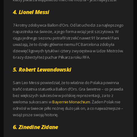
4. Lionel Messi
7-krotny zdobywca Ballon d’Ors. Od lat uchodzi za najlepszego
napastnika na świecie, a jego forma wciąż jest szczytowa. W
ciągu jednego sezonu potrafił strzelić nawet 91 bramek! Fani
uważają, że to dzięki głównie niemu FC Barcelona zdobyła
dziewięć ligowych tytułów i cztery zwycięstwa w Lidze Mistrzów.
6 razy dzierżył też puchar Piłkarza roku FIFA.
5. Robert Lewandowski
Sam Leo Messi powiedział, że to właśnie do Polaka powinna
trafić ostatnia statuetka Ballon d’Ors. Gra świetnie – co prawda
bez większych sukcesów w polskiej reprezentacji, za to z
wieloma sukcesami w
Bayernie Monachium
. Żaden Polak nie
odniósł w świecie piłki nożnej dużo jak on, a co najważniejsze –
wciąż pisze swoją historię.
6. Zinedine Zidane