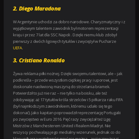
2. Diego Maradona
W Argentynie uchodzi za dobro narodowe. Charyzmatyczny i z
wyjątkowym talentem zawodnik był motorem reprezentacji
kraju i przez 7 lat dla SSC Napoli . Dzięki niemu klub zdobył
pierwszy z dwóch ligowych tytułów i zwyciężył w Pucharze
UEFA
.
3. Cristiano Ronaldo
Żywa reklama piłki nożnej. Dzięki swojemu talentowi, ale – jak
podkreśla – przede wszystkim ciężkiej pracy i uporowi, jest
doskonale naoliwioną maszyną do strzelania bramek.
Potwierdził to już nie raz – nie tylko na boisku, ale też
zdobywając aż 17 tytułów króla strzelców i 5 piłkarza raku FIFA
(był najmłodszym zawodnikiem, któremu udało się tego
dokonać). Jako kapitan poprowadził reprezentację Portugalii
po zwycięstwo w Euro 2016. Pięć razy zwyciężał też Ligę
Mistrzów z Manchesterem United i Realem Madryt. Nie
wszyscy pochwalają jego medialny wizerunek, jednak co do
klasy piłkarza wątpliwości mieć nie można – jest najwyższa!