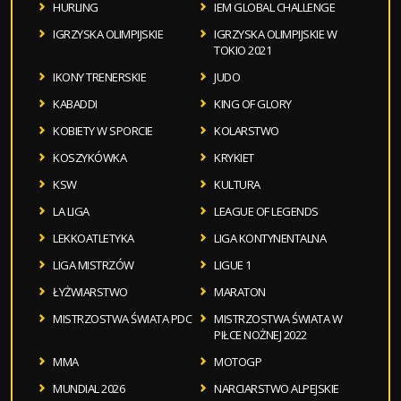
HURLING
IEM GLOBAL CHALLENGE
IGRZYSKA OLIMPIJSKIE
IGRZYSKA OLIMPIJSKIE W
TOKIO 2021
IKONY TRENERSKIE
JUDO
KABADDI
KING OF GLORY
KOBIETY W SPORCIE
KOLARSTWO
KOSZYKÓWKA
KRYKIET
KSW
KULTURA
LA LIGA
LEAGUE OF LEGENDS
LEKKOATLETYKA
LIGA KONTYNENTALNA
LIGA MISTRZÓW
LIGUE 1
ŁYŻWIARSTWO
MARATON
MISTRZOSTWA ŚWIATA PDC
MISTRZOSTWA ŚWIATA W
PIŁCE NOŻNEJ 2022
MMA
MOTOGP
MUNDIAL 2026
NARCIARSTWO ALPEJSKIE