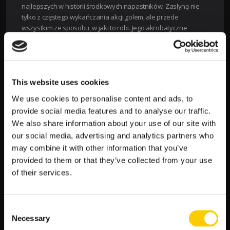
najlepszych w historii środkowych napastników. Zasłyną nie
tylko z częstego wykańczania akcji golem, ale przede
wszystkim ze sposobu, w jaki to robi. Jego akrobatyczne
strzały przeszły już do historii!
Pamiętaj, że najlepsza oferta kursów i zakładów na piłkę nożną
i konkretnych piłkarzy dostępna jest przez całą dobę w
serwisie bukmacherskim LV BET i w
aplikacji mobilnej
This website uses cookies
bukmachera
!
We use cookies to personalise content and ads, to
provide social media features and to analyse our traffic.
We also share information about your use of our site with
our social media, advertising and analytics partners who
Zobacz
←
Poprzedni artykuł
Następny artykuł
→
may combine it with other information that you’ve
wpisy
provided to them or that they’ve collected from your use
SZUKAJ
of their services.
S
Consent
Necessary
z
Selection