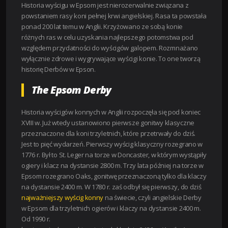
Historia wyścigu w Epsom jest nierozerwalnie związana z
powstaniem rasy koni pełnej krwi angielskiej. Rasa ta powstała
ponad 200 lat temu w Anglii. Krzyżowano ze sobą konie
różnych ras w celu uzyskania najlepszego potomstwa pod
względem przydatności do wyścigów galopem. Rozmnażano
wyłącznie zdrowe i wygrywające wyścigi konie. To one tworzą
historię Derbów w Epson.
The Epsom Derby
Historia wyścigów konnych w Anglii rozpoczęła się pod koniec
XVIII w. Już wtedy ustanowiono pierwsze gonitwy klasyczne
przeznaczone dla koni trzyletnich, które przetrwały do dziś.
Jest to pięć wydarzeń. Pierwszy wyścig klasyczny rozegrano w
1776 r. Był to St. Leger na torze w Doncaster, w którym wystąpiły
ogiery i klacz na dystansie 2800 m. Trzy lata później na torze w
Epsom rozegrano Oaks, gonitwę przeznaczoną tylko dla klaczy
na dystansie 2400 m. W 1780 r. zaś odbył się pierwszy, do dziś
najważniejszy wyścig konny
na świecie, czyli angielskie Derby
w Epsom dla trzyletnich ogierów i klaczy na dystansie 2400 m.
Od 1990 r.