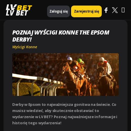
Ma
Strona główna
Wyścigi konne
Poznaj wyścigi konne The Epsom Derby!
LV BET
Zaloguj się
Zarejestruj się
Me
POZNAJ WYŚCIGI KONNE THE EPSOM
DERBY!
Wyścigi Konne
Derby w Epsom to najważniejsza gonitwa na świecie. Co
musisz wiedzieć, aby skutecznie obstawiać to
wydarzenie w LV BET? Poznaj najważniejsze informacje i
historię tego wydarzenia!