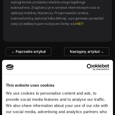
wyścigi konne, postawisz właśnie u tego legalnego
bukmachera. Znajdziesz je w serwisie internetowym oraz w
aplikacji mobilnej. Wystarczy. Przeprowadzić analizę
bukmacherską, wykonać kilka kliknięć, a po gonitwie sprawdzić
swój szczęśliwy kupon na Epsom Derby w
LV BET
!
Zobacz
←
Poprzedni artykuł
Następny artykuł
→
wpisy
SZUKAJ
S
This website uses cookies
z
We use cookies to personalise content and ads, to
u
provide social media features and to analyse our traffic.
k
We also share information about your use of our site with
a
POPULARNE:
our social media, advertising and analytics partners who