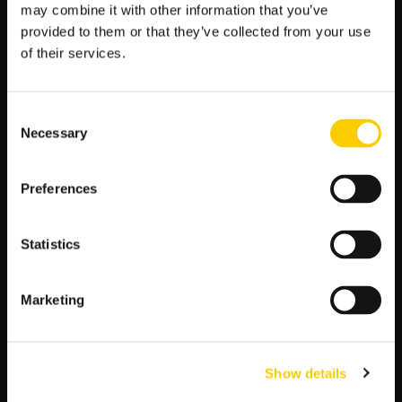
j
may combine it with other information that you’ve
:
provided to them or that they’ve collected from your use
Mecze Polski
of their services.
Mundial 2026 Terminarz Kursy
Typy Bukmacherskie na dziś
Consent
Premier League Tabela Kursy
Necessary
Selection
Liga Mistrzów Terminarz Kursy
La Liga Tabela Kursy
Preferences
Ekstraklasa Tabela Kursy Bukmacherskie
Iga Świątek Typy Bukmacherskie
Statistics
Bundesliga Tabela Kursy
Serie A Tabela Kursy
Marketing
Show details