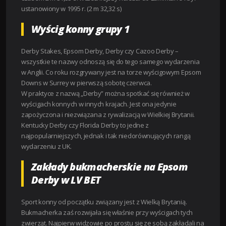
ustanowiony w 1995 r. (2 m 32,32 s)
Wyścig konny grupy 1
Derby Stakes, Epsom Derby, Derby czy Cazoo Derby –
wszystkie te nazwy odnoszą się do tego samego wydarzenia
w Anglii. Co roku rozgrywany jest na torze wyścigowym Epsom
Downs w Surrey w pierwszą sobotę czerwca.
W praktyce z nazwą „Derby” można spotkać się również w
wyścigach konnych w innych krajach. Jest ona jedynie
zapożyczona i niezwiązana z rywalizacją w Wielkiej Brytanii.
Kentucky Derby czy Florida Derby to jedne z
najpopularniejszych, jednak i tak niedorównujących rangą
wydarzeniu z UK.
Zakłady bukmacherskie na Epsom
Derby w LV BET
Sport konny od początku związany jest z Wielką Brytanią.
Bukmacherka zaś rozwijała się właśnie przy wyścigach tych
zwierząt. Najpierw widzowie po prostu się ze sobą zakładali na