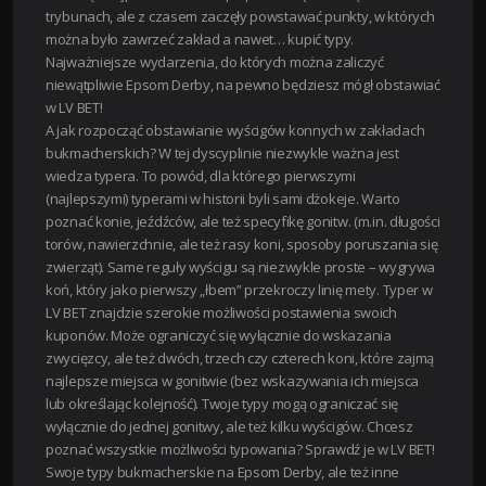
trybunach, ale z czasem zaczęły powstawać punkty, w których
można było zawrzeć zakład a nawet… kupić typy.
Najważniejsze wydarzenia, do których można zaliczyć
niewątpliwie Epsom Derby, na pewno będziesz mógł obstawiać
w LV BET!
A jak rozpocząć obstawianie wyścigów konnych w zakładach
bukmacherskich? W tej dyscyplinie niezwykle ważna jest
wiedza typera. To powód, dla którego pierwszymi
(najlepszymi) typerami w historii byli sami dżokeje. Warto
poznać konie, jeźdźców, ale też specyfikę gonitw. (m.in. długości
torów, nawierzchnie, ale też rasy koni, sposoby poruszania się
zwierząt). Same reguły wyścigu są niezwykle proste – wygrywa
koń, który jako pierwszy „łbem” przekroczy linię mety. Typer w
LV BET znajdzie szerokie możliwości postawienia swoich
kuponów. Może ograniczyć się wyłącznie do wskazania
zwycięzcy, ale też dwóch, trzech czy czterech koni, które zajmą
najlepsze miejsca w gonitwie (bez wskazywania ich miejsca
lub określając kolejność). Twoje typy mogą ograniczać się
wyłącznie do jednej gonitwy, ale też kilku wyścigów. Chcesz
poznać wszystkie możliwości typowania? Sprawdź je w LV BET!
Swoje typy bukmacherskie na Epsom Derby, ale też inne