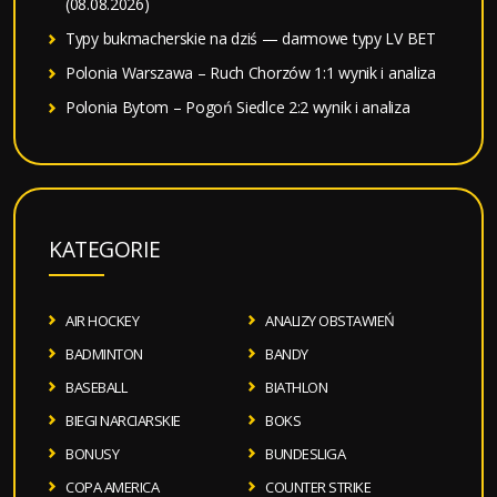
(08.08.2026)
Typy bukmacherskie na dziś — darmowe typy LV BET
Polonia Warszawa – Ruch Chorzów 1:1 wynik i analiza
Polonia Bytom – Pogoń Siedlce 2:2 wynik i analiza
KATEGORIE
AIR HOCKEY
ANALIZY OBSTAWIEŃ
BADMINTON
BANDY
BASEBALL
BIATHLON
BIEGI NARCIARSKIE
BOKS
BONUSY
BUNDESLIGA
COPA AMERICA
COUNTER STRIKE