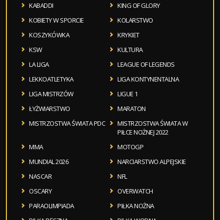
KABADDI
KING OF GLORY
KOBIETY W SPORCIE
KOLARSTWO
KOSZYKÓWKA
KRYKIET
KSW
KULTURA
LA LIGA
LEAGUE OF LEGENDS
LEKKOATLETYKA
LIGA KONTYNENTALNA
LIGA MISTRZÓW
LIGUE 1
ŁYŻWIARSTWO
MARATON
MISTRZOSTWA ŚWIATA PDC
MISTRZOSTWA ŚWIATA W
PIŁCE NOŻNEJ 2022
MMA
MOTOGP
MUNDIAL 2026
NARCIARSTWO ALPEJSKIE
NASCAR
NFL
OSCARY
OVERWATCH
PARAOLIMPIADA
PIŁKA NOŻNA