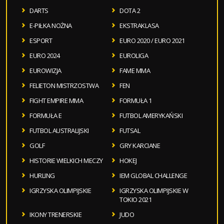
DARTS
DOTA 2
E-PIŁKA NOŻNA
EKSTRAKLASA
ESPORT
EURO 2020 / EURO 2021
EURO 2024
EUROLIGA
EUROWIZJA
FAME MMA
FELIETON MISTRZOSTWA
FEN
FIGHT EMPIRE MMA
FORMUŁA 1
FORMUŁA E
FUTBOL AMERYKAŃSKI
FUTBOL AUSTRALIJSKI
FUTSAL
GOLF
GRY KARCIANE
HISTORIE WIELKICH MECZY
HOKEJ
HURLING
IEM GLOBAL CHALLENGE
IGRZYSKA OLIMPIJSKIE
IGRZYSKA OLIMPIJSKIE W
TOKIO 2021
IKONY TRENERSKIE
JUDO