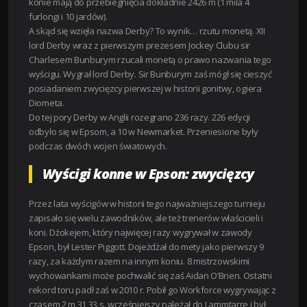
konie mają do przebiegnięcia dokładnie 2426 m (1 mila 4
furlongi i 10 jardów).
A skąd się wzięła nazwa Derby? To wynik… rzutu monetą. XII
lord Derby wraz z pierwszym prezesem Jockey Clubu sir
Charlesem Bunburym rzucali monetą o prawo nazwania tego
wyścigu. Wygrał lord Derby. Sir Bunburym zaś mógł się cieszyć
posiadaniem zwycięzcy pierwszej w historii gonitwy, ogiera
Diometa.
Do tej pory Derby w Anglii rozegrano 236 razy. 226 edycji
odbyło się w Epsom, a 10 w Newmarket. Przeniesione były
podczas dwóch wojen światowych.
Wyścigi konne w Epson: zwycięzcy
Przez lata wyścigów w historii tego najważniejszego turnieju
zapisało się wielu zawodników, ale też trenerów właścicieli i
koni. Dżokejem, który najwięcej razy wygrywał w zawody
Epson, był Lester Piggott. Dojeżdżał do mety jako pierwszy 9
razy, za każdym razem na innym koniu. 8 mistrzowskimi
wychowankami może pochwalić się zaś Aidan O’Brien. Ostatni
rekord toru padł zaś w 2010 r. Pobił go Workforce wygrywając z
czasem 2 m 31,33 s. wcześniejszy należał do Lammtarre i był