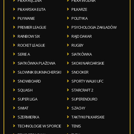
PIŁKA RĘCZNA
PIŁKA WODNA
PIŁKARSKA ELITA
PILKARZE
PŁYWANIE
POLITYKA
PREMIER LEAGUE
PSYCHOLOGIA ZAKŁADÓW
RAINBOW SIX
RAJD DAKAR
ROCKET LEAGUE
RUGBY
SERIE A
SIATKÓWKA
SIATKÓWKA PLAŻOWA
SKOKI NARCIARSKIE
SŁOWNIK BUKMACHERSKI
SNOOKER
SNOWBOARD
SPORTY WALKI UFC
SQUASH
STARCRAFT 2
SUPER LIGA
SUPERENDURO
SWIAT
SZACHY
SZERMIERKA
TAKTYKI PIŁKARSKIE
TECHNOLOGIE W SPORCIE
TENIS