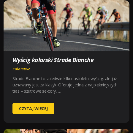
KATALONII
Wyścig kolarski Strade Bianche
Kolarstwo
Strade Bianche to zaledwie kilkunastoletni wyścig, ale już
uznawany jest za klasyk. Oferuje jedną z najpiękniejszych
tras – szutrowe sektory, …
WYŚCIG
CZYTAJ WIĘCEJ
KOLARSKI
STRADE
BIANCHE