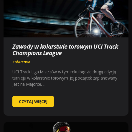
Zawody w kolarstwie torowym UCI Track
Champions League
Kolarstwo
UCI Track Liga Mistrzów w tym roku będzie drugą edycją
turnieju w kolarstwie torowym. Jej początek zaplanowany
jest na Majorce, …
ZAWODY
CZYTAJ WIĘCEJ
W
KOLARSTWIE
TOROWYM
UCI