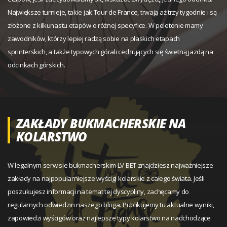
Największe turnieje, takie jak Tour de France, trwają aż trzy tygodnie i są
złożone z kilkunastu etapów o różnej specyfice. W peletonie mamy
zawodników, którzy lepiej radzą sobie na płaskich etapach
sprinterskich, a także typowych górali cechujących się świetną jazdą na
odcinkach górskich.
ZAKŁADY BUKMACHERSKIE NA
KOLARSTWO
W legalnym serwisie bukmacherskim LV BET znajdziesz najważniejsze
zakłady na najpopularniejsze wyścigi kolarskie z całego świata. Jeśli
poszukujesz informacji na temat tej dyscypliny, zachęcamy do
regularnych odwiedzin naszego bloga. Publikujemy tu aktualne wyniki,
zapowiedzi wyścigów oraz najlepsze typy kolarstwo na nadchodzące