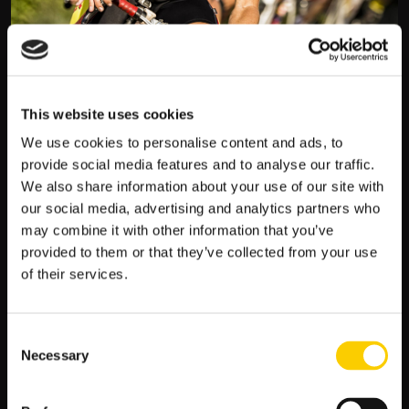
This website uses cookies
We use cookies to personalise content and ads, to
provide social media features and to analyse our traffic.
Wyścig kolarski Paryż-Nicea
We also share information about your use of our site with
Kolarstwo
our social media, advertising and analytics partners who
81. edycja Paryż-Nicea odbędzie się w dniach 5 – 12
may combine it with other information that you’ve
marca 2023 r. Wydarzenie to jest jednym z
provided to them or that they’ve collected from your use
najważniejszych po …
of their services.
WYŚCIG
CZYTAJ WIĘCEJ
Consent
KOLARSKI
Necessary
Selection
PARYŻ-
NICEA