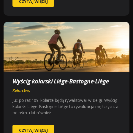
GIRO
CZYTAJ WIĘCEJ
D’ITALIA
2023
Wyścig kolarski Liège-Bastogne-Liège
Kolarstwo
Już po raz 109. kolarze będą rywalizowali w Belgii. Wyścig
kolarski Liège-Bastogne-Liège to rywalizacja mężczyzn, a
od ośmiu lat również …
WYŚCIG
CZYTAJ WIĘCEJ