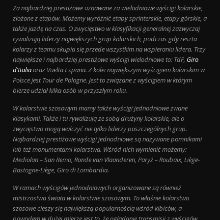
Za najbardziej prestiżowe uznawane za wielodniowe wyścigi kolarskie,
złożone z etapów. Możemy wyróżnić etapy sprinterskie, etapy górskie, a
także jazdę na czas. O zwycięstwo w klasyfikacji generalnej zazwyczaj
rywalizują liderzy największych grup kolarskich, podczas gdy reszta
kolarzy z teamu skupia się przede wszystkim na wspieraniu lidera. Trzy
największe i najbardziej prestiżowe wyścigi wielodniowe to: TdF,
Giro
d’Italia
oraz Vuelta Espana. Z kolei największym wyścigiem kolarskim w
Polsce jest Tour de Pologne. Jest to związane z wyścigiem w którym
bierze udział kilka osób w przyszłym roku.
W kolarstwie szosowym mamy także wyścigi jednodniowe zwane
klasykami. Także i tu rywalizują ze sobą drużyny kolarskie, ale o
zwycięstwo mogą walczyć nie tylko liderzy poszczególnych grup.
Najbardziej prestiżowe wyścigi jednodniowe są nazywane pomnikami
lub też monumentami kolarstwa. Wśród nich wymienić możemy:
Mediolan – San Remo, Ronde van Vlaanderen, Paryż – Roubaix, Liège-
Bastogne-Liège, Giro di Lombardia.
W ramach wyścigów jednodniowych organizowane są również
mistrzostwa świata w kolarstwie szosowym. To właśnie kolarstwo
szosowe cieszy się największą popularnością wśród kibiców, a
powodem w dużej mierze jest to, że oglądanie transmisji z wyścigów