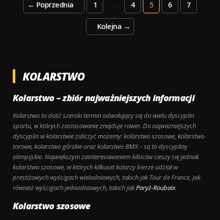
Posts
←
Poprzednia
1
…
4
5
6
7
LV
pagination
BET!
Kolejna
→
KOLARSTWO
Kolarstwo – zbiór najważniejszych informacji
Kolarstwo to dość szeroki termin odwołujący się do wielu dyscyplin
sportu, w których zastosowanie znajduje rower. Do najważniejszych
dyscyplin w kolarstwie zaliczyć możemy: kolarstwo szosowe, kolarstwo
torowe, kolarstwo górskie oraz kolarstwo BMX – są to dyscypliny
olimpijskie. Największym zainteresowaniem kibiców cieszy się jednak
kolarstwo szosowe, w których kilkuset kolarzy bierze udział w
prestiżowych wyścigach wielodniowych, takich jak Tour de France, jak
również wyścigach jednodniowych, takich jak
Paryż-Roubaix
.
Kolarstwo szosowe