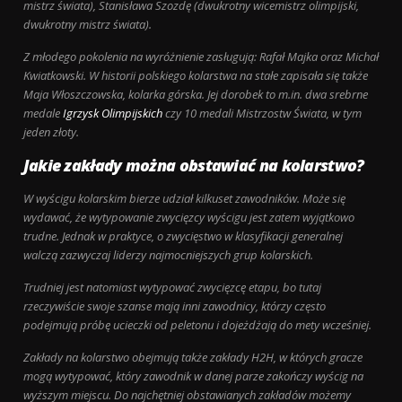
mistrz świata), Stanisława Szozdę (dwukrotny wicemistrz olimpijski,
dwukrotny mistrz świata).
Z młodego pokolenia na wyróżnienie zasługują: Rafał Majka oraz Michał
Kwiatkowski. W historii polskiego kolarstwa na stałe zapisała się także
Maja Włoszczowska, kolarka górska. Jej dorobek to m.in. dwa srebrne
medale
Igrzysk Olimpijskich
czy 10 medali Mistrzostw Świata, w tym
jeden złoty.
Jakie zakłady można obstawiać na kolarstwo?
W wyścigu kolarskim bierze udział kilkuset zawodników. Może się
wydawać, że wytypowanie zwycięzcy wyścigu jest zatem wyjątkowo
trudne. Jednak w praktyce, o zwycięstwo w klasyfikacji generalnej
walczą zazwyczaj liderzy najmocniejszych grup kolarskich.
Trudniej jest natomiast wytypować zwycięzcę etapu, bo tutaj
rzeczywiście swoje szanse mają inni zawodnicy, którzy często
podejmują próbę ucieczki od peletonu i dojeżdżają do mety wcześniej.
Zakłady na kolarstwo obejmują także zakłady H2H, w których gracze
mogą wytypować, który zawodnik w danej parze zakończy wyścig na
wyższym miejscu. Do najchętniej obstawianych zakładów możemy