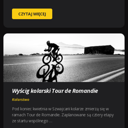
WYŚCIG
CZYTAJ WIĘCEJ
KOLARSKI
DOOKOŁA
FLANDRII
Wyścig kolarski Tour de Romandie
Kolarstwo
Pod koniec kwietnia w Szwajcarii kolarze zmierzą się w
ramach Tour de Romandie. Zaplanowane są cztery etapy
ze startu wspólnego …