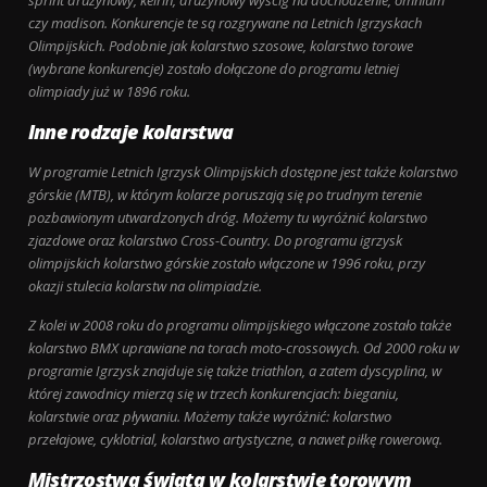
sprint drużynowy, keirin, drużynowy wyścig na dochodzenie, omnium
czy madison. Konkurencje te są rozgrywane na Letnich Igrzyskach
Olimpijskich. Podobnie jak kolarstwo szosowe, kolarstwo torowe
(wybrane konkurencje) zostało dołączone do programu letniej
olimpiady już w 1896 roku.
Inne rodzaje kolarstwa
W programie Letnich Igrzysk Olimpijskich dostępne jest także kolarstwo
górskie (MTB), w którym kolarze poruszają się po trudnym terenie
pozbawionym utwardzonych dróg. Możemy tu wyróżnić kolarstwo
zjazdowe oraz kolarstwo Cross-Country. Do programu igrzysk
olimpijskich kolarstwo górskie zostało włączone w 1996 roku, przy
okazji stulecia kolarstw na olimpiadzie.
Z kolei w 2008 roku do programu olimpijskiego włączone zostało także
kolarstwo BMX uprawiane na torach moto-crossowych. Od 2000 roku w
programie Igrzysk znajduje się także triathlon, a zatem dyscyplina, w
której zawodnicy mierzą się w trzech konkurencjach: bieganiu,
kolarstwie oraz pływaniu. Możemy także wyróżnić: kolarstwo
przełajowe, cyklotrial, kolarstwo artystyczne, a nawet piłkę rowerową.
Mistrzostwa świata w kolarstwie torowym