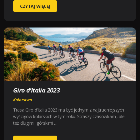
WYŚCIG
CZYTAJ WIĘCEJ
KOLARSKI
AMSTEL
GOLD
RACE
Giro d’Italia 2023
Kolarstwo
Trasa Giro d’Italia 2023 ma być jednym z najtrudniejszych
wyścigów kolarskich w tym roku. Straszy czasówkami, ale
też długimi, górskimi …