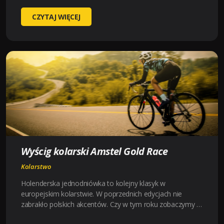
WYŚCIG
CZYTAJ WIĘCEJ
KOLARSKI TOUR
DE
ROMANDIE
Wyścig kolarski Amstel Gold Race
Kolarstwo
Holenderska jednodniówka to kolejny klasyk w
europejskim kolarstwie. W poprzednich edycjach nie
zabrakło polskich akcentów. Czy w tym roku zobaczymy …