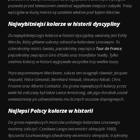
pozwala przed telewizorem zwiedzać wyjątkowe miejsca i zabytki. Trasy
wyścigów w dużej mierze są ustalane właśnie pod kątem kibiców.
Najwybitniejsi kolarze w historii dyscypliny
Za najwybitniejszego kolarza w historii dyscypliny uważany jest Eddy
Merckx, który główne sukcesy odnosił w kolarstwie szosowym. To
czterokrotny mistrz świata, pięciokrotny zwycięzca
Tour de France
,
pięciokrotny zwycięzca Giro d’Italia oraz triumfator Vuelty. Tylko
siedmiu kolarzy w historii wygrywało wszystkie trzy wielkie toury.
Poza wspomnianym Merckxem, sukces ten osiągnęli również: Jacques
Anquetil, Felice Gimondi, Bernhard Hinault, Vincenzo Nibali, Chris
Froome oraz Alberto Contador. Do grona największych kolarzy przez
wiele lat zaliczany był także Lance Armstrong, ale jego dorobek został
unieważniony po udowodnieniu mu licznych oszustw dopingowych.
Najlepsi Polscy kolarze w historii
Do grona największych mistrzów polskiego kolarstwa szosowego
możemy zaliczyć: Czesława Langa (wicemistrz olimpijski 1980),
Ryszarda Szurkowskiego (dwukrotny wicemistrz olimpijski, trzykrotny