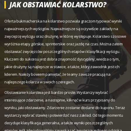
JAK OBSTAWIAĆ KOLARSTWO?
Oferta bukmacherska na kolarstwo pozwala graczom typować wyniki
najważniejszych wyścigów. Najważniejsze są oczywiście zakłady na
zwycięzcę wyścigu oraz drużynę, w której występuje. Kolarstwo szosowe
wyróżnia etapy górskie, sprinterskie oraz jazdę na czas. Można zatem
obstawiać zwycięzców poszczególnych etapów i klasyfikacji wyścigu.
Kluczem do sukcesu jest dobra znajomość dyscypliny, wiedza o tym,
jakie drużyny są najlepsze w stawce, a także, który zawodnik jest ich
liderem. Należy bowiem pamiętać, że teamy zawsze pracują na
najlepszego kolarza w swoich szeregach.
Obstawianie kolarstwa jest bardzo proste. Wystarczy wybrać
interesujące zdarzenie, a następnie, kliknąć w kurs przypisany do
wyniku, jaki obstawiamy. Zdarzenie zostanie dodane do kuponu. Teraz
wystarczy wybrać stawkę i potwierdzić nasz zakład. Od tego momentu
decyduje klasyfikacja generalna, a także wyniki poszczególnych
etapów, jeśli zdecydowaliśmy się wskazać zwycięzcę jednego odcinka.