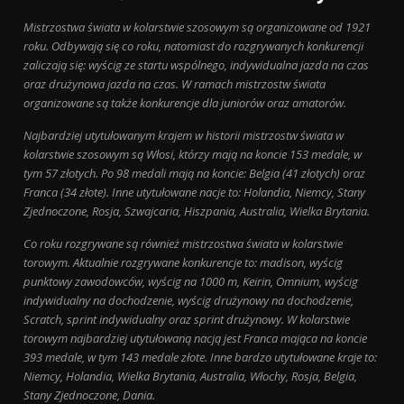
Mistrzostwa świata w kolarstwie szosowym są organizowane od 1921
roku. Odbywają się co roku, natomiast do rozgrywanych konkurencji
zaliczają się: wyścig ze startu wspólnego, indywidualna jazda na czas
oraz drużynowa jazda na czas. W ramach mistrzostw świata
organizowane są także konkurencje dla juniorów oraz amatorów.
Najbardziej utytułowanym krajem w historii mistrzostw świata w
kolarstwie szosowym są Włosi, którzy mają na koncie 153 medale, w
tym 57 złotych. Po 98 medali mają na koncie: Belgia (41 złotych) oraz
Franca (34 złote). Inne utytułowane nacje to: Holandia, Niemcy, Stany
Zjednoczone, Rosja, Szwajcaria, Hiszpania, Australia, Wielka Brytania.
Co roku rozgrywane są również mistrzostwa świata w kolarstwie
torowym. Aktualnie rozgrywane konkurencje to: madison, wyścig
punktowy zawodowców, wyścig na 1000 m, Keirin, Omnium, wyścig
indywidualny na dochodzenie, wyścig drużynowy na dochodzenie,
Scratch, sprint indywidualny oraz sprint drużynowy. W kolarstwie
torowym najbardziej utytułowaną nacją jest Franca mająca na koncie
393 medale, w tym 143 medale złote. Inne bardzo utytułowane kraje to:
Niemcy, Holandia, Wielka Brytania, Australia, Włochy, Rosja, Belgia,
Stany Zjednoczone, Dania.