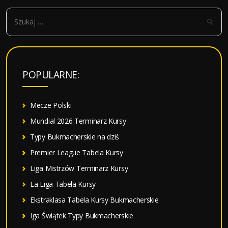
S
z
u
k
a
POPULARNE:
j
:
Mecze Polski
Mundial 2026 Terminarz Kursy
Typy Bukmacherskie na dziś
Premier League Tabela Kursy
Liga Mistrzów Terminarz Kursy
La Liga Tabela Kursy
Ekstraklasa Tabela Kursy Bukmacherskie
Iga Świątek Typy Bukmacherskie