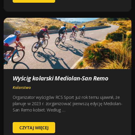
KOLARSKI
LIÈGE-
BASTOGNE-
LIÈGE
Wyścig kolarski Mediolan-San Remo
Kolarstwo
Organizator wyścigów RCS Sport już rok temu ujawnił, że
planuje w 2023 r. zorganizować pierwszą edycję Mediolan-
San Remo kobiet. Według …
WYŚCIG
CZYTAJ WIĘCEJ
KOLARSKI