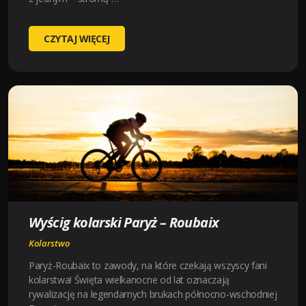
WYŚCIG
CZYTAJ WIĘCEJ
KOLARSKI
WALOŃSKA
STRZAŁA
(LA
FLÈCHE
WALLONNE)
Wyścig kolarski Paryż – Roubaix
Kolarstwo
Paryż-Roubaix to zawody, na które czekają wszyscy fani
kolarstwa! Święta wielkanocne od lat oznaczają
rywalizację na legendarnych brukach północno-wschodniej