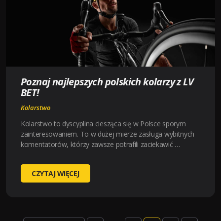
TRACK
CHAMPIONS
LEAGUE
Poznaj najlepszych polskich kolarzy z LV
BET!
Kolarstwo
Kolarstwo to dyscyplina ciesząca się w Polsce sporym
zainteresowaniem. To w dużej mierze zasługa wybitnych
komentatorów, którzy zawsze potrafili zaciekawić …
POZNAJ
CZYTAJ WIĘCEJ
NAJLEPSZYCH
POLSKICH
KOLARZY
Z