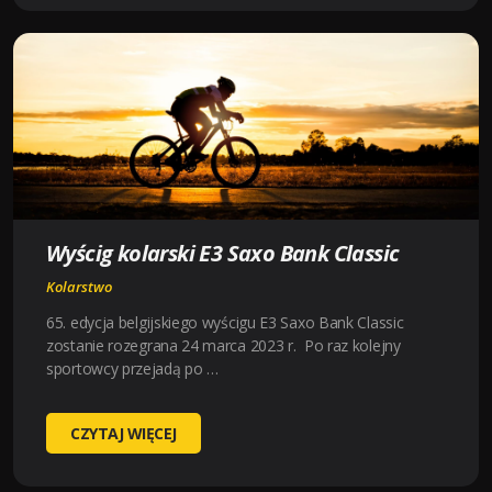
DWARS
DOOR
VLAANDEREN
Wyścig kolarski E3 Saxo Bank Classic
Kolarstwo
65. edycja belgijskiego wyścigu E3 Saxo Bank Classic
zostanie rozegrana 24 marca 2023 r. Po raz kolejny
sportowcy przejadą po …
WYŚCIG
CZYTAJ WIĘCEJ
KOLARSKI
E3