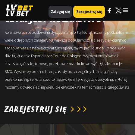
Mai
LV BET
Zaloguj się
Zarejestruj się
CZYM JEST KOLARSTWO?
Me
Kolarstwo to rozbudowana dyscyplina sportu, którą możemy podzielić na
wiele odrębnych zmagań. Największą popularnością cieszy się kolarstwo
szosowe wraz z największymi turniejami, takimi jak: Tour de France, Giro
d’Italia, Vuelta a Espana oraz Tour de Pologne. Wyróżniamy również
kolarstwo górskie, torowe, przełajowe oraz kultowe wyścigi i akrobacje
BMX. Wystarczy poznać bliżej zasady poszczególnych zmagań, aby
przekonać się, że kolarstwo to niezwykle interesująca dyscyplina, z której
możemy dowiedzieć się wielu ciekawostek na temat miejsc z całego świata.
ZAREJESTRUJ SIĘ