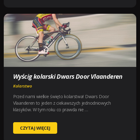
MEDIOLAN-
SAN
REMO
Wyścig kolarski Dwars Door Vlaanderen
Kolarstwo
Przed nami wielkie święto kolarstwa! Dwars Door
Vlaanderen to jeden z ciekawszych jednodniowych
klasyków. W tym roku co prawda nie …
WYŚCIG
CZYTAJ WIĘCEJ
KOLARSKI