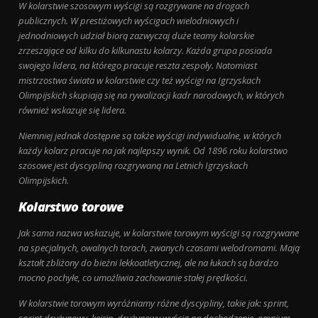
W kolarstwie szosowym wyścigi są rozgrywane na drogach
publicznych. W prestiżowych wyścigach wielodniowych i
jednodniowych udział biorą zazwyczaj duże teamy kolarskie
zrzeszające od kilku do kilkunastu kolarzy. Każda grupa posiada
swojego lidera, na którego pracuje reszta zespoły. Natomiast
mistrzostwa świata w kolarstwie czy też wyścigi na Igrzyskach
Olimpijskich skupiają się na rywalizacji kadr narodowych, w których
również wskazuje się lidera.
Niemniej jednak dostępne są także wyścigi indywidualne, w których
każdy kolarz pracuje na jak najlepszy wynik. Od 1896 roku kolarstwo
szosowe jest dyscypliną rozgrywaną na Letnich Igrzyskach
Olimpijskich.
Kolarstwo torowe
Jak sama nazwa wskazuje, w kolarstwie torowym wyścigi są rozgrywane
na specjalnych, owalnych torach, zwanych czasami welodromami. Mają
kształt zbliżony do bieżni lekkoatletycznej, ale na łukach są bardzo
mocno pochyłe, co umożliwia zachowanie stałej prędkości.
W kolarstwie torowym wyróżniamy różne dyscypliny, takie jak: sprint,