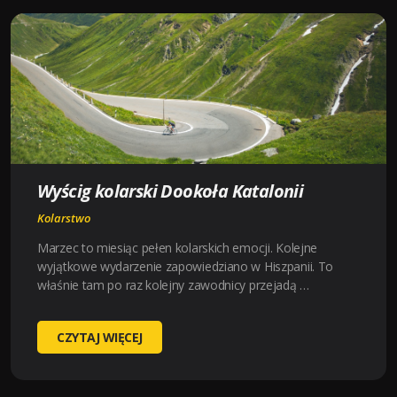
SAXO
BANK
CLASSIC
Wyścig kolarski Dookoła Katalonii
Kolarstwo
Marzec to miesiąc pełen kolarskich emocji. Kolejne
wyjątkowe wydarzenie zapowiedziano w Hiszpanii. To
właśnie tam po raz kolejny zawodnicy przejadą …
WYŚCIG
CZYTAJ WIĘCEJ
KOLARSKI
DOOKOŁA