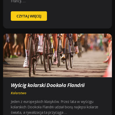
Francji. …
WYŚCIG
CZYTAJ WIĘCEJ
KOLARSKI
PARYŻ
–
ROUBAIX
Wyścig kolarski Dookoła Flandrii
Kolarstwo
Jeden z europejskich klasyków. Przez lata w wyścigu
kolarskich Dookoła Flandrii udział biorą najlepsi kolarze
świata, a rywalizacja ta przyciąga …