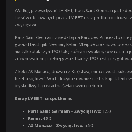
Według przewidywań LV BET, Paris Saint Germain jest zde
kursów oferowanych przez LV BET oraz profilu obu drużyn w
zwycięstwo.
Paris Saint Germain, z siedzibą na Parc des Princes, to druż
gwiazd takich jak Neymar, Kylian Mbappé oraz nowo pozyska
nie tylko atak czyni PSG tak groźnym rywalem; równie silna jes
zrównoważonej i pełnej gwiazd kadry, PSG jest przygotowan
Z kolei AS Monaco, drużyna z Księstwa, mimo swoich sukcesó
trzeba się liczyć. W ich drużynie również nie brakuje talentó
błyskotliwych postaci na światowym poziomie.
Kursy LV BET na spotkanie:
Paris Saint Germain – Zwycięstwo:
1.50
Remis:
4.80
AS Monaco – Zwycięstwo:
5.50