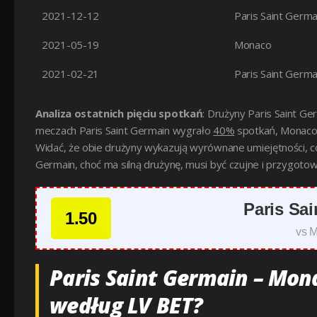
2021-12-12
Paris Saint Germa
2021-05-19
Monaco
2021-02-21
Paris Saint Germa
Analiza ostatnich pięciu spotkań
: Drużyny Paris Saint G
meczach Paris Saint Germain wygrało
40%
spotkań, Monaco
Widać, że obie drużyny wykazują wyrównane umiejętności, c
Germain, choć ma silną drużynę, musi być czujne i przygoto
Paris Sa
1.50
vs 
Paris Saint Germain – Mo
według LV BET?