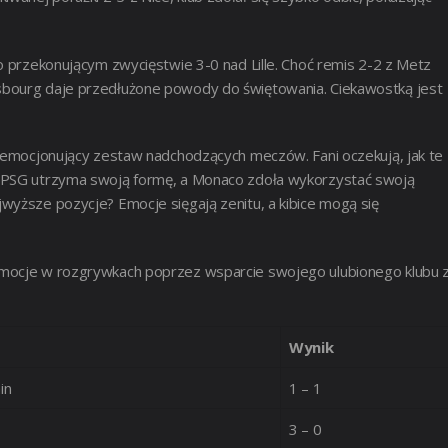
po przekonującym zwycięstwie 3-0 nad Lille. Choć remis 2-2 z Metz
sbourg daje przedłużone powody do świętowania. Ciekawostką jest
e emocjonujący zestaw nadchodzących meczów. Fani oczekują, jak te
y PSG utrzyma swoją formę, a Monaco zdoła wykorzystać swoją
wyższe pozycje? Emocje sięgają zenitu, a kibice mogą się
emocje w rozgrywkach poprzez wsparcie swojego ulubionego klubu 
Wynik
in
1 – 1
3 – 0