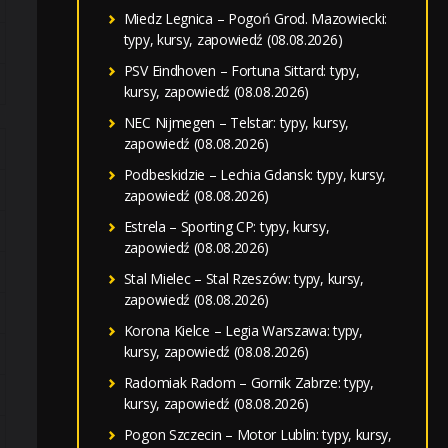
Miedz Legnica – Pogoń Grod. Mazowiecki:
typy, kursy, zapowiedź (08.08.2026)
PSV Eindhoven – Fortuna Sittard: typy,
kursy, zapowiedź (08.08.2026)
NEC Nijmegen – Telstar: typy, kursy,
zapowiedź (08.08.2026)
Podbeskidzie – Lechia Gdansk: typy, kursy,
zapowiedź (08.08.2026)
Estrela – Sporting CP: typy, kursy,
zapowiedź (08.08.2026)
Stal Mielec – Stal Rzeszów: typy, kursy,
zapowiedź (08.08.2026)
Korona Kielce – Legia Warszawa: typy,
kursy, zapowiedź (08.08.2026)
Radomiak Radom – Gornik Zabrze: typy,
kursy, zapowiedź (08.08.2026)
Pogon Szczecin – Motor Lublin: typy, kursy,