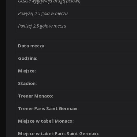
Goście wygrywają drugą połowę
Powyżej 2.5 gola w meczu
Poniżej 2.5 gola w meczu
Data meczu:
Godzina:
Miejsce:
Stadion:
Trener Monaco:
Trener Paris Saint Germain:
Miejsce w tabeli Monaco:
Miejsce w tabeli Paris Saint Germain: