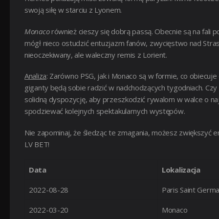
swoją siłę w starciu z Lyonem.
Monaco
również cieszy się dobrą passą. Obecnie są na fali 
mógł nieco ostudzić entuzjazm fanów, zwycięstwo nad Stra
nieoczekiwany, ale waleczny remis z Lorient.
Analiza
: Zarówno PSG, jak i Monaco są w formie, co obiecuj
giganty będą sobie radzić w nadchodzących tygodniach. Cz
solidną dyspozycję, aby przeszkodzić rywalom w walce o naj
spodziewać kolejnych spektakularnych występów.
Nie zapominaj, że śledząc te zmagania, możesz zwiększyć 
LV BET!
Data
Lokalizacja
2022-08-28
Paris Saint Germa
2022-03-20
Monaco