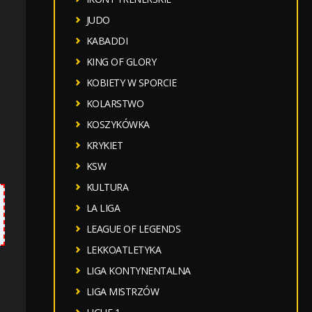
JUDO
KABADDI
KING OF GLORY
KOBIETY W SPORCIE
KOLARSTWO
KOSZYKÓWKA
KRYKIET
KSW
KULTURA
LA LIGA
LEAGUE OF LEGENDS
LEKKOATLETYKA
LIGA KONTYNENTALNA
LIGA MISTRZÓW