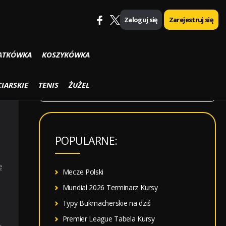
Zaloguj się
Zarejestruj się
SZUKAJ
ATKÓWKA
KOSZYKÓWKA
S
IARSKIE
TENIS
ŻUŻEL
z
u
k
POPULARNE:
a
j
ę
:
Mecze Polski
Mundial 2026 Terminarz Kursy
Typy Bukmacherskie na dziś
Premier League Tabela Kursy