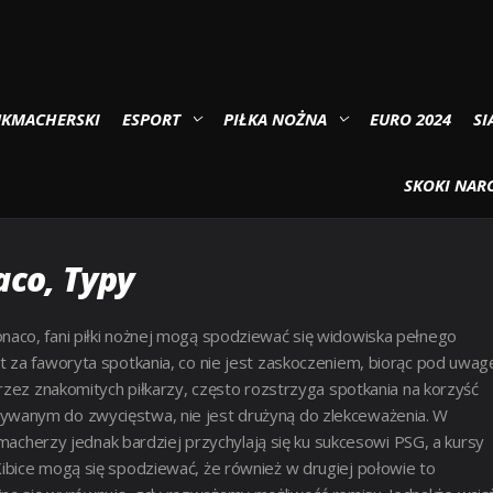
rsy, Typy – Kto będzie lepszy?
UKMACHERSKI
ESPORT
PIŁKA NOŻNA
EURO 2024
SI
ACO (2025-02-07 22:05) KURSY,
SKOKI NARC
aco, Typy
aco, fani piłki nożnej mogą spodziewać się widowiska pełnego
t za faworyta spotkania, co nie jest zaskoczeniem, biorąc pod uwag
rzez znakomitych piłkarzy, często rozstrzyga spotkania na korzyść
ywanym do zwycięstwa, nie jest drużyną do zlekceważenia. W
kmacherzy jednak bardziej przychylają się ku sukcesowi PSG, a kursy
ibice mogą się spodziewać, że również w drugiej połowie to