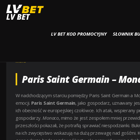
Strona główna
Menu
Paris Saint Germain – Monaco (2025-02-07 22:05) Ku
LV BET
LV BET KOD PROMOCYJNY
SŁOWNIK B
PARIS SAINT GERMAIN – MON
TYPY – KTO BĘDZIE LEPSZY?
Menu
Paris Saint Germain – Mon
W nadchodzącym starciu pomiędzy Paris Saint Germain a Mon
emocji.
Paris Saint Germain
, jako gospodarz, uznawany jes
ich obecność w europejskiej czołówce. Ich atak, wspierany p
gospodarzy.
Monaco
, mimo że jest zespołem mniej przewid
przeszłości pokazali, że potrafią sprawiać niespodzianki. Bu
na ich zwycięstwo wskazują na dużą przewagę nad gośćmi. K