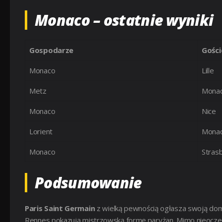
Monaco – ostatnie wyniki
Gospodarze
Gości
Monaco
Lille
Metz
Mona
Monaco
Nice
Lorient
Mona
Monaco
Stras
Podsumowanie
Paris Saint Germain
z wielką pewnością ogłasza swoją domi
Rennes pokazują mistrzowską formę paryżan. Mimo nieoczekiw