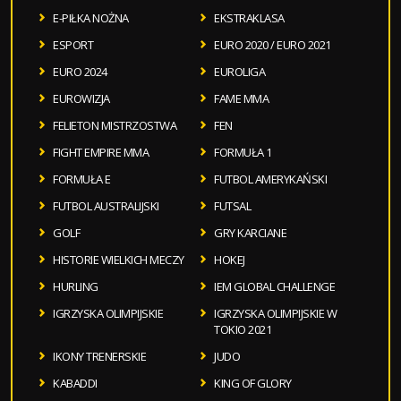
E-PIŁKA NOŻNA
EKSTRAKLASA
ESPORT
EURO 2020 / EURO 2021
EURO 2024
EUROLIGA
EUROWIZJA
FAME MMA
FELIETON MISTRZOSTWA
FEN
FIGHT EMPIRE MMA
FORMUŁA 1
FORMUŁA E
FUTBOL AMERYKAŃSKI
FUTBOL AUSTRALIJSKI
FUTSAL
GOLF
GRY KARCIANE
HISTORIE WIELKICH MECZY
HOKEJ
HURLING
IEM GLOBAL CHALLENGE
IGRZYSKA OLIMPIJSKIE
IGRZYSKA OLIMPIJSKIE W
TOKIO 2021
IKONY TRENERSKIE
JUDO
KABADDI
KING OF GLORY