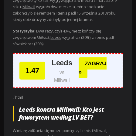
zwycięstwo tylko raz, wygrywając 3-2 w meczu z marca 2019
roku.
Millwall
wygrało dwa mecze, a jedno spotkanie
zakończyło się remisem. Remis padł 15 września 2018 roku,
kiedy obie drużyny zdobyły po jednej bramce.
Statystyka:
Dwa razy, czyli 40%, mecz kończył się
zwycięstwem
Millwall
,
Leeds
wygrał raz (20%), a remis padł
również raz (20%).
Leeds
ZAGRAJ
1.47
»
vs
Millwall
„`html
Leeds kontra Millwall: Kto jest
faworytem według LV BET?
W miarę zbliżania się meczu pomiędzy Leeds i Millwall,