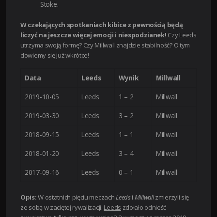
Stoke.
W czekających spotkaniach kibice z pewnością będą
liczyć na jeszcze więcej emocji i niespodzianek!
Czy Leeds
utrzyma swoją formę? Czy Millwall znajdzie stabilność? O tym
dowiemy się już wkrótce!
Data
Leeds
Wynik
Millwall
2019-10-05
Leeds
1 – 2
Millwall
2019-03-30
Leeds
3 – 2
Millwall
2018-09-15
Leeds
1 – 1
Millwall
2018-01-20
Leeds
3 – 4
Millwall
2017-09-16
Leeds
0 – 1
Millwall
Opis:
W ostatnich pięciu meczach
Leeds
i
Millwall
zmierzyli się
ze sobą w zaciętej rywalizacji.
Leeds
zdołało odnieść