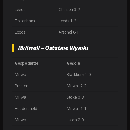
Leeds
Chelsea 3-2
Tottenham
Leeds 1-2
Leeds
Arsenal 0-1
Millwall – Ostatnie Wyniki
Gospodarze
Goście
Millwall
Blackburn 1-0
Preston
Millwall 2-2
Millwall
Stoke 0-3
Huddersfield
Millwall 1-1
Millwall
Luton 2-0