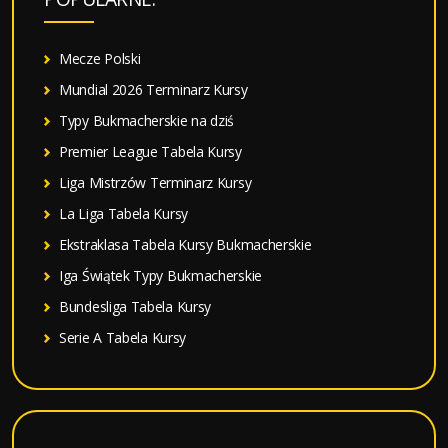
j
:
Mecze Polski
Mundial 2026 Terminarz Kursy
Typy Bukmacherskie na dziś
Premier League Tabela Kursy
Liga Mistrzów Terminarz Kursy
La Liga Tabela Kursy
Ekstraklasa Tabela Kursy Bukmacherskie
Iga Świątek Typy Bukmacherskie
Bundesliga Tabela Kursy
Serie A Tabela Kursy