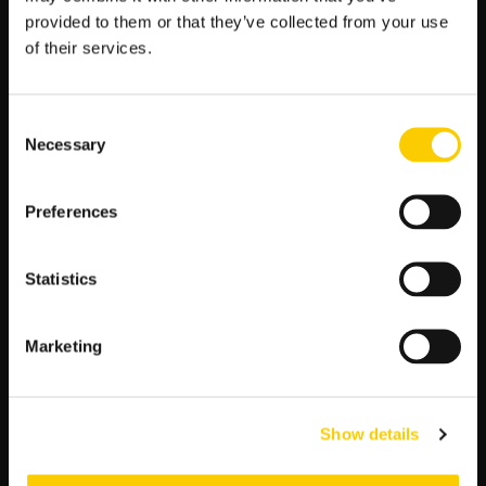
provided to them or that they’ve collected from your use
Jakie atuty przemawiają za Leeds?
of their services.
Leeds United to drużyna z bogatymi tradycjami, znana z
niezwykle energicznej i dynamicznej gry. Kilka kluczowych
punktów przemawia za ich zwycięstwem:
Consent
Necessary
Selection
Forma domowa:
Leeds regularnie demonstruje
swoją siłę na własnym boisku. Wsparcie kibiców
często okazuje się decydujące w kluczowych
Preferences
momentach.
Skład:
Drużyna dysponuje kilkoma niezwykle
utalentowanymi zawodnikami, którzy potrafią
Statistics
przesądzić o wyniku meczu swoimi indywidualnymi
umiejętnościami.
Statystyki historyczne:
W przeszłości Leeds
Marketing
często wychodziło zwycięsko z konfrontacji z
Millwall, co może sugerować ich psychologiczną
przewagę.
Show details
Tabela podsumowująca kursy w LV BET: