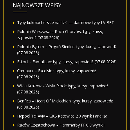
NAJNOWSZE WPISY
Typy bukmacherskie na dziś — darmowe typy LV BET
Polonia Warszawa – Ruch Chorzów: typy, kursy,
zapowiedź (07.08.2026)
Polonia Bytom – Pogoń Siedlce: typy, kursy, zapowiedź
(07.08.2026)
Estoril – Famalicao: typy, kursy, zapowiedź (07.08.2026)
Cambuur – Excelsior: typy, kursy, zapowiedź
(07.08.2026)
Wisla Krakow – Wisla Plock: typy, kursy, zapowiedź
(07.08.2026)
Benfica – Heart Of Midlothian: typy, kursy, zapowiedź
(06.08.2026)
Hapoel Tel Aviv – GKS Katowice 2:0 wynik i analiza
Raków Częstochowa – Hammarby FF 0:0 wynik i