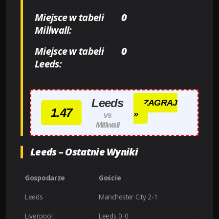
Miejsce w tabeli
0
Millwall:
Miejsce w tabeli
0
Leeds:
Leeds
ZAGRAJ
1.47
»
vs
Millwall
Leeds – Ostatnie Wyniki
Gospodarze
Goście
Leeds
Manchester City 2-1
Liverpool
Leeds 0-0