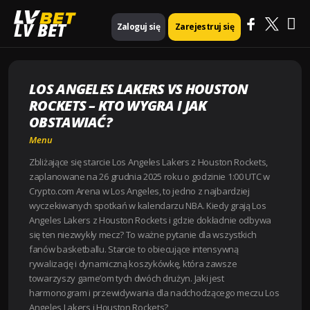
Ma
Strona główna
Menu
LV BET
Zaloguj się
Zarejestruj się
Los Angeles Lakers vs Houston Rockets – kto wygra i jak obstawiać?
Me
LOS ANGELES LAKERS VS HOUSTON
ROCKETS – KTO WYGRA I JAK
OBSTAWIAĆ?
Menu
Zbliżające się starcie Los Angeles Lakers z Houston Rockets,
zaplanowane na 26 grudnia 2025 roku o godzinie 1:00 UTC w
Crypto.com Arena w Los Angeles, to jedno z najbardziej
wyczekiwanych spotkań w kalendarzu NBA. Kiedy grają Los
Angeles Lakers z Houston Rockets i gdzie dokładnie odbywa
się ten niezwykły mecz? To ważne pytanie dla wszystkich
fanów basketballu. Starcie to obiecujące intensywną
rywalizację i dynamiczną koszykówkę, która zawsze
towarzyszy game’om tych dwóch drużyn. Jaki jest
harmonogram i przewidywania dla nadchodzącego meczu Los
Angeles Lakers i Houston Rockets?