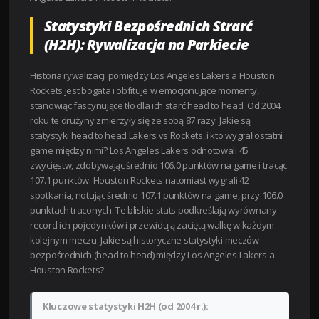
Statystyki Bezpośrednich Strarć
(H2H): Rywalizacja na Parkiecie
Historia rywalizacji pomiędzy Los Angeles Lakers a Houston
Rockets jest bogata i obfituje w emocjonujące momenty,
stanowiąc fascynujące tło dla ich starć head to head. Od 2004
roku te drużyny zmierzyły się ze sobą 87 razy. Jakie są
statystyki head to head Lakers vs Rockets, i kto wygrał ostatni
game między nimi? Los Angeles Lakers odnotowali 45
zwycięstw, zdobywając średnio 106.0 punktów na game i tracąc
107.1 punktów. Houston Rockets natomiast wygrali 42
spotkania, notując średnio 107.1 punktów na game, przy 106.0
punktach traconych. Te bliskie stats podkreślają wyrównany
record ich pojedynków i przewidują zaciętą walkę w każdym
kolejnym meczu. Jakie są historyczne statystyki meczów
bezpośrednich (head to head) między Los Angeles Lakers a
Houston Rockets?
Kluczowe statystyki H2H (od 2004 r.):