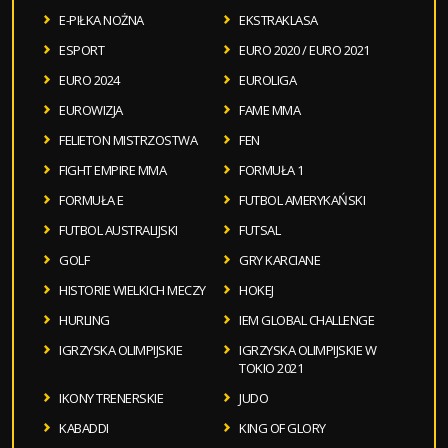
E-PIŁKA NOŻNA
EKSTRAKLASA
ESPORT
EURO 2020 / EURO 2021
EURO 2024
EUROLIGA
EUROWIZJA
FAME MMA
FELIETON MISTRZOSTWA
FEN
FIGHT EMPIRE MMA
FORMUŁA 1
FORMUŁA E
FUTBOL AMERYKAŃSKI
FUTBOL AUSTRALIJSKI
FUTSAL
GOLF
GRY KARCIANE
HISTORIE WIELKICH MECZY
HOKEJ
HURLING
IEM GLOBAL CHALLENGE
IGRZYSKA OLIMPIJSKIE
IGRZYSKA OLIMPIJSKIE W
TOKIO 2021
IKONY TRENERSKIE
JUDO
KABADDI
KING OF GLORY