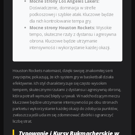
Mocne strony Los Angeles Lakers:
Doświadczenie, dominacja w strefie
podkoszowej i szybkie ataki. Kluczowe będzie
dla nich kontrolowanie tempa gry.
Mocne strony Houston Rockets:
Wysokie
tempo, skuteczne rzuty z dystansu i agresywna
obrona. Kluczowe będzie utrzymanie
intensywności i wykorzystanie każdej okazji.
Houston Rockets natomiast, dzięki swojej znakomitej serii
zwycięstw, pokazują, że ich system gry w basketball działa
efektywnie. Ich styl charakteryzuje się często wysokim
tempem, skutecznymi rzutami z dystansu i agresywną obroną,
która potrafi wymusić błędy u rywali. W nadchodzącym meczu
kluczowe będzie utrzymanie intensywności po obu stronach
parkietu i wykorzystanie każdej okazji do zdobycia punktów,
zwłaszcza jeśli uda im się zdominować zbiórki i ograniczyć
liczbę strat.
Typowanie i Kursy Bukmacherskie w