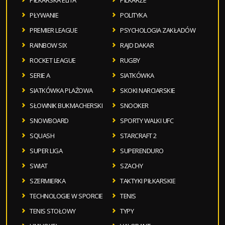
PIŁKARSKA ELITA
PILKARZE
PŁYWANIE
POLITYKA
PREMIER LEAGUE
PSYCHOLOGIA ZAKŁADÓW
RAINBOW SIX
RAJD DAKAR
ROCKET LEAGUE
RUGBY
SERIE A
SIATKÓWKA
SIATKÓWKA PLAŻOWA
SKOKI NARCIARSKIE
SŁOWNIK BUKMACHERSKI
SNOOKER
SNOWBOARD
SPORTY WALKI UFC
SQUASH
STARCRAFT 2
SUPER LIGA
SUPERENDURO
SWIAT
SZACHY
SZERMIERKA
TAKTYKI PIŁKARSKIE
TECHNOLOGIE W SPORCIE
TENIS
TENIS STOŁOWY
TYPY