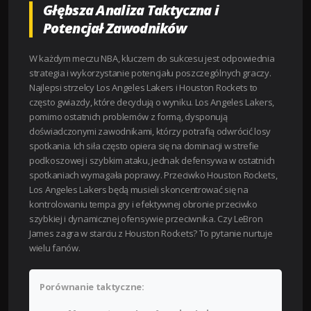
Głębsza Analiza Taktyczna i
Potencjał Zawodników
W każdym meczu NBA, kluczem do sukcesu jest odpowiednia
strategia i wykorzystanie potencjału poszczególnych graczy.
Najlepsi strzelcy Los Angeles Lakers i Houston Rockets to
często gwiazdy, które decydują o wyniku. Los Angeles Lakers,
pomimo ostatnich problemów z formą, dysponują
doświadczonymi zawodnikami, którzy potrafią odwrócić losy
spotkania. Ich siła często opiera się na dominacji w strefie
podkoszowej i szybkim ataku, jednak defensywa w ostatnich
spotkaniach wymagała poprawy. Przeciwko Houston Rockets,
Los Angeles Lakers będą musieli skoncentrować się na
kontrolowaniu tempa gry i efektywnej obronie przeciwko
szybkiej i dynamicznej ofensywie przeciwnika. Czy LeBron
James zagra w starciu z Houston Rockets? To pytanie nurtuje
wielu fanów.
Porównanie taktyczne: