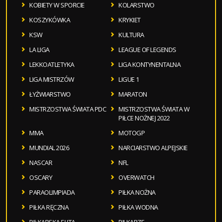
KOBIETY W SPORCIE
KOLARSTWO
KOSZYKÓWKA
KRYKIET
KSW
KULTURA
LA LIGA
LEAGUE OF LEGENDS
LEKKOATLETYKA
LIGA KONTYNENTALNA
LIGA MISTRZÓW
LIGUE 1
ŁYŻWIARSTWO
MARATON
MISTRZOSTWA ŚWIATA PDC
MISTRZOSTWA ŚWIATA W
PIŁCE NOŻNEJ 2022
MMA
MOTOGP
MUNDIAL 2026
NARCIARSTWO ALPEJSKIE
NASCAR
NFL
OSCARY
OVERWATCH
PARAOLIMPIADA
PIŁKA NOŻNA
PIŁKA RĘCZNA
PIŁKA WODNA