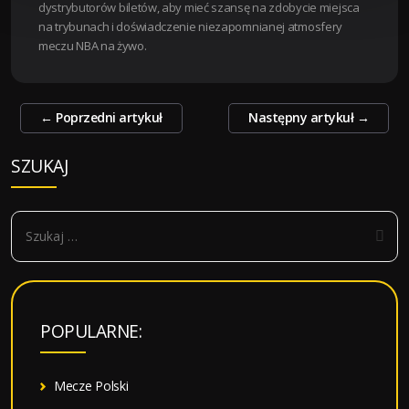
dystrybutorów biletów, aby mieć szansę na zdobycie miejsca
na trybunach i doświadczenie niezapomnianej atmosfery
meczu NBA na żywo.
Zobacz
←
Poprzedni artykuł
Następny artykuł
→
wpisy
SZUKAJ
S
z
u
k
a
POPULARNE:
j
:
Mecze Polski