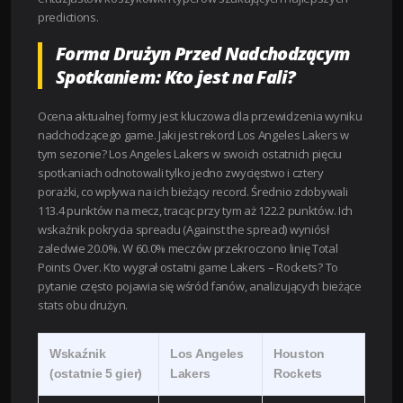
predictions.
Forma Drużyn Przed Nadchodzącym
Spotkaniem: Kto jest na Fali?
Ocena aktualnej formy jest kluczowa dla przewidzenia wyniku
nadchodzącego game. Jaki jest rekord Los Angeles Lakers w
tym sezonie? Los Angeles Lakers w swoich ostatnich pięciu
spotkaniach odnotowali tylko jedno zwycięstwo i cztery
porażki, co wpływa na ich bieżący record. Średnio zdobywali
113.4 punktów na mecz, tracąc przy tym aż 122.2 punktów. Ich
wskaźnik pokrycia spreadu (Against the spread) wyniósł
zaledwie 20.0%. W 60.0% meczów przekroczono linię Total
Points Over. Kto wygrał ostatni game Lakers – Rockets? To
pytanie często pojawia się wśród fanów, analizujących bieżące
stats obu drużyn.
Wskaźnik
Los Angeles
Houston
(ostatnie 5 gier)
Lakers
Rockets