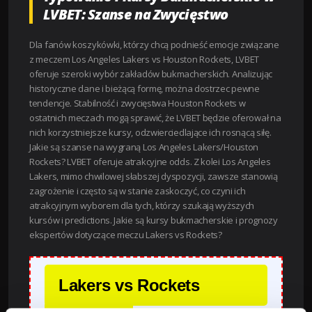
LVBET: Szanse na Zwycięstwo
Dla fanów koszykówki, którzy chcą podnieść emocje związane
z meczem Los Angeles Lakers vs Houston Rockets, LVBET
oferuje szeroki wybór zakładów bukmacherskich. Analizując
historyczne dane i bieżącą formę, można dostrzec pewne
tendencje. Stabilność i zwycięstwa Houston Rockets w
ostatnich meczach mogą sprawić, że LVBET będzie oferował na
nich korzystniejsze kursy, odzwierciedlające ich rosnącą siłę.
Jakie są szanse na wygraną Los Angeles Lakers/Houston
Rockets? LVBET oferuje atrakcyjne odds. Z kolei Los Angeles
Lakers, mimo chwilowej słabszej dyspozycji, zawsze stanowią
zagrożenie i często są w stanie zaskoczyć, co czyni ich
atrakcyjnym wyborem dla tych, którzy szukają wyższych
kursów i predictions. Jakie są kursy bukmacherskie i prognozy
ekspertów dotyczące meczu Lakers vs Rockets?
Lakers vs Rockets