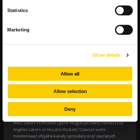
uczestniczyć w wydarzeniu, będą mieli możliwość śledzenia
Statistics
aktualnych scores meczu na żywo za pośrednictwem wielu
platform sportowych, a także bieżących wyników (scores). Po
meczu dostępne będą również skróty i video highlights oraz
Marketing
najważniejsze momenty spotkania.
Lakers vs Rockets
Show details
ZAGRAJ »
Allow all
Z uwagi na popularność obu drużyn, bilety na mecz Los
Allow selection
Angeles Lakers vs Houston Rockets są zazwyczaj bardzo
poszukiwane i często wyprzedają się w szybkim tempie.
Deny
Dotyczy to zarówno meczów rozgrywanych w Los Angeles, jak i
spotkań wyjazdowych Houston Rockets. Ile kosztują bilety na
mecz Lakers vs Rockets i gdzie mogę kupić bilety na mecz Los
Angeles Lakers vs Houston Rockets? Zawsze warto
monitorować oficjalne kanały sprzedaży oraz zaufanych