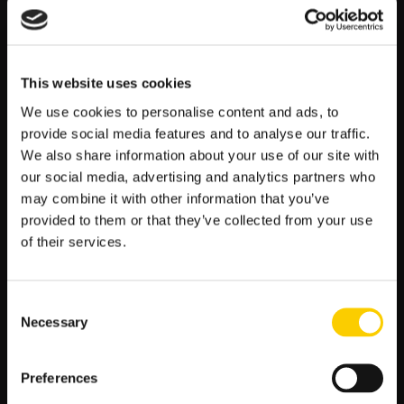
ZAGRAJ »
W LVBET dostępne będą kursy na zwycięstwo jednej z drużyn,
This website uses cookies
handicapy, sumy punktów (over/under), a także wiele innych
rynków specjalnych. Przed postawieniem zakładu warto
We use cookies to personalise content and ads, to
zapoznać się ze statystykami bezpośrednich spotkań,
provide social media features and to analyse our traffic.
aktualną formą obu zespołów, a także ewentualnymi
We also share information about your use of our site with
absencjami kluczowych zawodników, które mogą znacząco
our social media, advertising and analytics partners who
wpłynąć na przebieg i wynik meczu. LVBET regularnie
may combine it with other information that you’ve
aktualizuje swoje kursy, aby jak najdokładniej odzwierciedlały
provided to them or that they’ve collected from your use
szanse obu drużyn, bazując również na community votes.
of their services.
Informacje o Miejscu, Terminie i
Dostępności Biletów
Consent
Nadchodzące starcie Los Angeles Lakers z Houston Rockets
Necessary
Selection
odbędzie się 26 grudnia 2025 roku o godzinie 1:00 UTC w
słynnej Crypto.com Arena w Los Angeles, będącej domową halą
Preferences
Los Angeles Lakers. Jest to spotkanie w ramach sezonu
regularnego NBA. Fani, którzy nie będą mogli osobiście