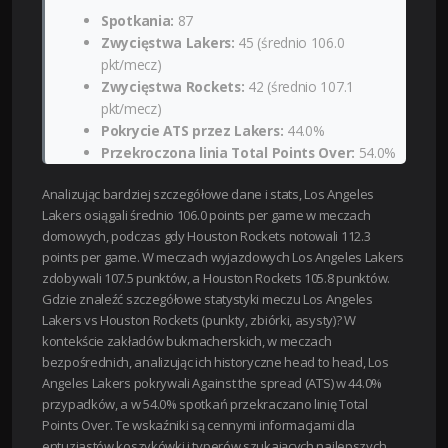
Spotkania:
87
Zwycięstwa Lakers:
45 (średnio 106.0
pkt/mecz)
Zwycięstwa Rockets:
42 (średnio 107.1
pkt/mecz)
Pokrycie ATS przez Lakers:
44.0%
Przekroczona linia Total Points Over:
54.0%
Analizując bardziej szczegółowe dane i stats, Los Angeles
Lakers osiągali średnio 106.0 points per game w meczach
domowych, podczas gdy Houston Rockets notowali 112.3
points per game. W meczach wyjazdowych Los Angeles Lakers
zdobywali 107.5 punktów, a Houston Rockets 105.8 punktów.
Gdzie znaleźć szczegółowe statystyki meczu Los Angeles
Lakers vs Houston Rockets (punkty, zbiórki, asysty)? W
kontekście zakładów bukmacherskich, w meczach
bezpośrednich, analizując ich historyczne head to head, Los
Angeles Lakers pokrywali Against the spread (ATS) w 44.0%
przypadków, a w 54.0% spotkań przekraczano linię Total
Points Over. Te wskaźniki są cennymi informacjami dla
entuzjastów koszykówki i typerów szukających najlepszych