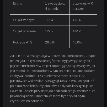
Bilans
1 zwycięstwo,
5 zwycięstw, 0
4 porażki
porażek
Śr. pkt zdobyte
113.4
117.4
Śr. pkt stracone
122.2
112.2
Pokrycie ATS
20.0%
40.0%
Zupełnie inna jest sytuacja w obozie Houston Rockets. Zespół
ten znajduje się w doskonałej formie, wygrywając wszystkie
pięć ostatnich meczów, co jest imponującą serią zwycięstw. Jaki
jest rekord Houston Rockets w tym sezonie? Houston Rockets
zdobywali średnio 117.4 punktów na mecz, tracąc 112.2
punktów. Ich wskaźnik ATS osiągnął 40.0%, a w 60.0% spotkań
przekroczono linię sumy punktów. Ta dynamika sugeruje, że
Houston Rockets przystąpią do nadchodzącego starcia z dużą
pewnością siebie i impetem, co może być decydującym
czynnikiem na parkiecie.