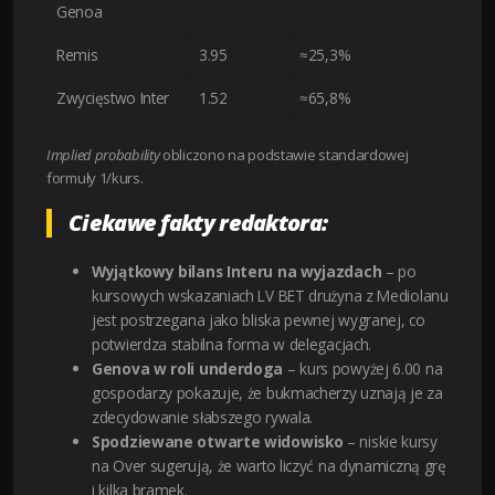
Genoa
Remis
3.95
≈25,3%
Zwycięstwo Inter
1.52
≈65,8%
Implied probability
obliczono na podstawie standardowej
formuły 1/kurs.
Ciekawe fakty redaktora:
Wyjątkowy bilans Interu na wyjazdach
– po
kursowych wskazaniach LV BET drużyna z Mediolanu
jest postrzegana jako bliska pewnej wygranej, co
potwierdza stabilna forma w delegacjach.
Genova w roli underdoga
– kurs powyżej 6.00 na
gospodarzy pokazuje, że bukmacherzy uznają je za
zdecydowanie słabszego rywala.
Spodziewane otwarte widowisko
– niskie kursy
na Over sugerują, że warto liczyć na dynamiczną grę
i kilka bramek.