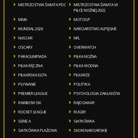
MISTRZOSTWA ŚWIATA PDC
MISTRZOSTWA ŚWIATA W
PIŁCE NOŻNEJ 2022
MMA
MOTOGP
MUNDIAL 2026
NARCIARSTWO ALPEJSKIE
NASCAR
NFL
OSCARY
OVERWATCH
PARAOLIMPIADA
PIŁKA NOŻNA
PIŁKA RĘCZNA
PIŁKA WODNA
PIŁKARSKA ELITA
PILKARZE
PŁYWANIE
POLITYKA
PREMIER LEAGUE
PSYCHOLOGIA ZAKŁADÓW
RAINBOW SIX
RAJD DAKAR
ROCKET LEAGUE
RUGBY
SERIE A
SIATKÓWKA
SIATKÓWKA PLAŻOWA
SKOKI NARCIARSKIE