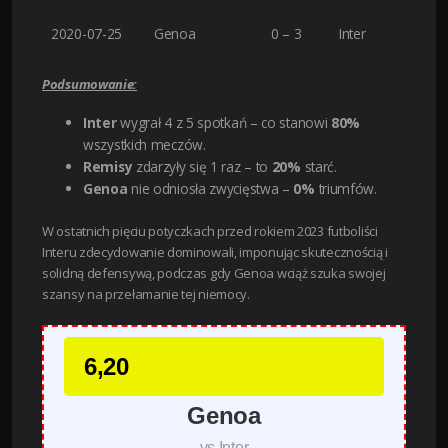
2020-07-25
Genoa
0 – 3
Inter
Podsumowanie:
Inter
wygrał 4 z 5 spotkań – co stanowi
80%
wszystkich meczów.
Remisy
zdarzyły się 1 raz – to
20%
starć.
Genoa
nie odniosła zwycięstwa –
0%
triumfów.
W ostatnich pięciu potyczkach przed rokiem 2023 futboliści
Interu zdecydowanie dominowali, imponując skutecznością i
solidną defensywą, podczas gdy Genoa wciąż szuka swojej
szansy na przełamanie tej niemocy.
6,20
Genoa
vs Inter