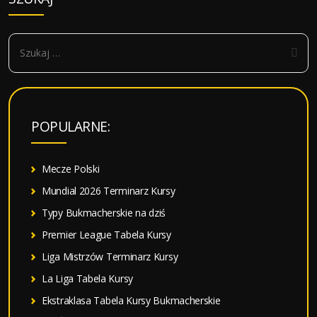
S
z
u
k
a
POPULARNE:
j
:
Mecze Polski
Mundial 2026 Terminarz Kursy
Typy Bukmacherskie na dziś
Premier League Tabela Kursy
Liga Mistrzów Terminarz Kursy
La Liga Tabela Kursy
Ekstraklasa Tabela Kursy Bukmacherskie