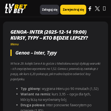
Ma
Strona główna
Menu
LV BET
Zaloguj się
Zarejestruj się
Genoa- Inter (2025-12-14 19:00) Kursy, Typy – Kto będzie lepszy?
Me
GENOA- INTER (2025-12-14 19:00)
KURSY, TYPY – KTO BĘDZIE LEPSZY?
Menu
Genoa – Inter, Typy
W hicie 29. kolejki Serie A to goście z Mediolanu wciąż dyktują warunki
– ich zwycięstwo wyceniono na 1,52. Genoa z pewnością zaatakuje z
pasją, ale kurs 6,20 pokazuje, jak trudno będzie odwrócić losy
pojedynku.
Typ główny:
wygrana Interu po 90 minutach (1,52)
Wariant na remis:
kurs 3,95 – opcja dla tych,
którzy liczą na wyrównany bój
Druga połowa:
Inter ponownie faworytem po
przerwie (1,85)