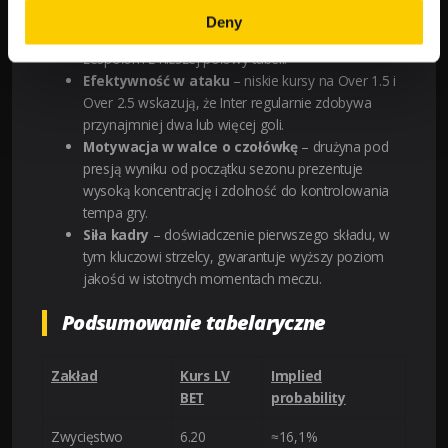
Stabilność defensywna
– Inter osiąga solidne
Deny
wyniki w meczach wyjazdowych przeciwko
zespołom z niższej połowy tabeli.
Efektywność w ataku
– niskie kursy na Over 1.5 i
Over 2.5 wskazują, że Inter regularnie zdobywa
przynajmniej dwa lub więcej goli.
Motywacja w walce o czołówkę
– drużyna pod
presją wyniku od początku sezonu prezentuje
wysoką koncentrację i zdolność do kontrolowania
tempa gry.
Siła kadry
– doświadczenie pierwszego składu, w
tym kluczowi strzelcy, gwarantuje wyższy poziom
jakości w istotnych momentach meczu.
Podsumowanie tabelaryczne
Zakład
Kurs LV
Implied
BET
probability
Zwycięstwo
6.20
≈16,1%