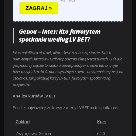
ZAGRAJ »
Genoa – Inter: Kto faworytem
spotkania według LV BET?
Już w najbliższą niedzielę kibice Serie A zobaczą starcie dwóch
odmiennych światów – Grifone podejmą ekipę Nerazzurrich. O ile dla
gospodarzy będzie to walka o cenne punkty w środku tabeli, o tyle
Inter przyjeżdża do Genui z wyraźnym celem – utrzymaniem presji na
czołówce. Jak pokazują kursy LV BET, faworytem spotkania są
przyjezdni.
Analiza kursów LV BET
Poniżej najważniejsze kursy z oferty LV BET na to spotkanie:
Zakład
Kurs
Zwycięstwo Genoa
6.20