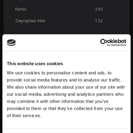
Remis
3.95
Zwycięstwo Inter
1.52
Zakład
Kurs
Asian Handicap Inter -0.5
1.53
Over 1.5 gola
1.30
This website uses cookies
We use cookies to personalise content and ads, to
Under 1.5 gola
3.35
provide social media features and to analyse our traffic.
Over 2.5 gola
1.95
We also share information about your use of our site with
our social media, advertising and analytics partners who
Under 2.5 gola
1.83
may combine it with other information that you’ve
provided to them or that they’ve collected from your use
Najważniejsze wnioski z kursów:
of their services.
Inter faworytem meczu
– kurs 1.52 na wygraną
gości wskazuje na wysokie prawdopodobieństwo