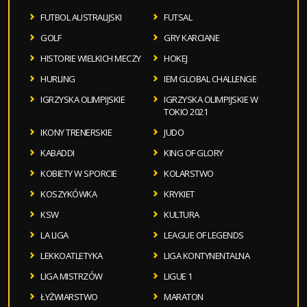
FUTBOL AUSTRALIJSKI
FUTSAL
GOLF
GRY KARCIANE
HISTORIE WIELKICH MECZY
HOKEJ
HURLING
IEM GLOBAL CHALLENGE
IGRZYSKA OLIMPIJSKIE
IGRZYSKA OLIMPIJSKIE W
TOKIO 2021
IKONY TRENERSKIE
JUDO
KABADDI
KING OF GLORY
KOBIETY W SPORCIE
KOLARSTWO
KOSZYKÓWKA
KRYKIET
KSW
KULTURA
LA LIGA
LEAGUE OF LEGENDS
LEKKOATLETYKA
LIGA KONTYNENTALNA
LIGA MISTRZÓW
LIGUE 1
ŁYŻWIARSTWO
MARATON