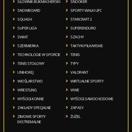
SŁOWNIK BUKMACHERSKI
SNOOKER
SNOWBOARD
SPORTY WALKI UFC
SQUASH
STARCRAFT 2
SUPER LIGA
SUPERENDURO
SWIAT
SZACHY
SZERMIERKA
TAKTYKI PIŁKARSKIE
TECHNOLOGIE W SPORCIE
TENIS
TENIS STOŁOWY
TYPY
UNIHOKEJ
VALORANT
WIOŚLARSTWO
WIRTUALNE SPORTY
WRESTLING
WWE
WYŚCIGI KONNE
WYŚCIGI SAMOCHODOWE
ZAKŁADY SPECJALNE
ZAPASY
ZIMOWE SPORTY
ŻUŻEL
EKSTREMALNE