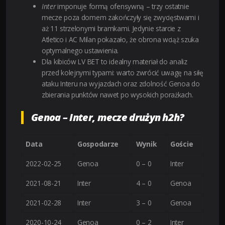
Inter
imponuje formą ofensywną – trzy ostatnie
mecze poza domem zakończyły się zwycięstwami i
aż 11 strzelonymi bramkami. Jedynie starcie z
Atletico i AC Milan pokazało, że obrona wciąż szuka
optymalnego ustawienia.
Dla kibiców LV BET to idealny materiał do analiz
przed kolejnymi typami: warto zwrócić uwagę na siłę
ataku Interu na wyjazdach oraz zdolność Genoa do
zbierania punktów nawet po wysokich porażkach.
Genoa – Inter, mecze drużyn h2h?
Data
Gospodarze
Wynik
Goście
2022-02-25
Genoa
0 – 0
Inter
2021-08-21
Inter
4 – 0
Genoa
2021-02-28
Inter
3 – 0
Genoa
2020-10-24
Genoa
0 – 2
Inter