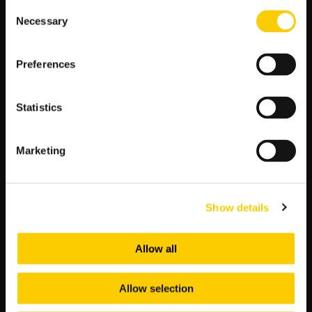
zwycięstwa.
Consent
Necessary
Minimalny handicap
– Asian Handicap -0.5 dla
Selection
Interu po kursie 1.53 oznacza, że bukmacher daje
drużynie z Mediolanu wyraźny atut.
Preferences
Mecz z bramkami
– bardzo niski kurs na Over 1.5
(1.30) sugeruje, że LV BET spodziewa się co
najmniej dwóch trafień.
Statistics
Potencjał na co najmniej trzy gole
– kurs 1.95
na Over 2.5 pozwala sądzić, że spotkanie będzie
wyrównane, lecz z wyższą skutecznością obu stron.
Marketing
Dlaczego Inter ma największe szanse
na zwycięstwo?
Show details
Według LV BET
kurs 1.52 na triumf gości plasuje ich w roli
faworyta, a analiza kursów dodatkowych potwierdza, że Inter
Allow all
powinien dominować zarówno taktycznie, jak i pod względem
skuteczności.
Allow selection
Główne atuty Nerazzurrich: