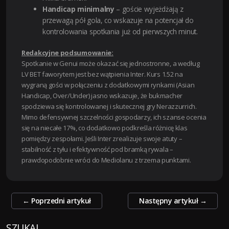
Handicap minimalny
– goście wyjeżdżają z
przewagą pół gola, co wskazuje na potencjał do
kontrolowania spotkania już od pierwszych minut.
Redakcyjne podsumowanie:
Spotkanie w Genui może okazać się jednostronne, a według
LV BET faworytem jest bez wątpienia Inter. Kurs 1.52 na
wygraną gości w połączeniu z dodatkowymi rynkami (Asian
Handicap, Over/Under) jasno wskazuje, że bukmacher
spodziewa się kontrolowanej i skutecznej gry Nerazzurrich.
Mimo defensywnej szczelności gospodarzy, ich szanse ocenia
się na niecałe 17%, co dodatkowo podkreśla różnicę klas
pomiędzy zespołami. Jeśli Inter zrealizuje swoje atuty –
stabilność z tyłu i efektywność pod bramką rywala –
prawdopodobnie wróci do Mediolanu z trzema punktami.
Zobacz
←
Poprzedni artykuł
Następny artykuł
→
wpisy
SZUKAJ