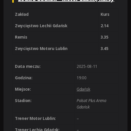
Zakład
Kurs
Zwycięstwo Lechii Gdańsk
2.14
Remis
3.35
Zwycięstwo Motoru Lublin
3.45
Data meczu:
2025-08-11
Godzina:
19:00
Miejsce:
Gdańsk
Stadion:
Polsat Plus Arena
Gdańsk
Trener Motor Lublin:
–
Trener Lechia Gdańsk:
–