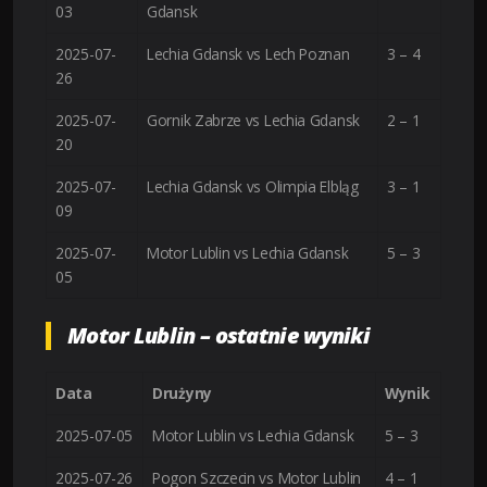
03
Gdansk
2025-07-
Lechia Gdansk vs Lech Poznan
3 – 4
26
2025-07-
Gornik Zabrze vs Lechia Gdansk
2 – 1
20
2025-07-
Lechia Gdansk vs Olimpia Elbląg
3 – 1
09
2025-07-
Motor Lublin vs Lechia Gdansk
5 – 3
05
Motor Lublin – ostatnie wyniki
Data
Drużyny
Wynik
2025-07-05
Motor Lublin vs Lechia Gdansk
5 – 3
2025-07-26
Pogon Szczecin vs Motor Lublin
4 – 1