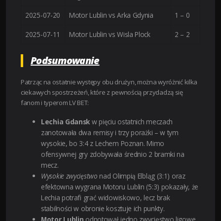
2025-07-20
Motor Lublin vs Arka Gdynia
1 – 0
2025-07-11
Motor Lublin vs Wisla Plock
2 – 2
Podsumowanie
Patrząc na ostatnie występy obu drużyn, można wyróżnić kilka
ciekawych spostrzeżeń, które z pewnością przydadzą się
fanom i typerom LV BET:
Lechia Gdansk
w pięciu ostatnich meczach
zanotowała dwa remisy i trzy porażki – w tym
wysokie, bo 3:4 z Lechem Poznan. Mimo
ofensywnej gry zdobywała średnio 2 bramki na
mecz.
Wysokie zwycięstwo
nad Olimpią Elbląg (3:1) oraz
efektowna wygrana Motoru Lublin (5:3) pokazały, że
Lechia potrafi grać widowiskowo, lecz brak
stabilności w obronie kosztuje ich punkty.
Motor Lublin
odnotował jedno zwycięstwo ligowe