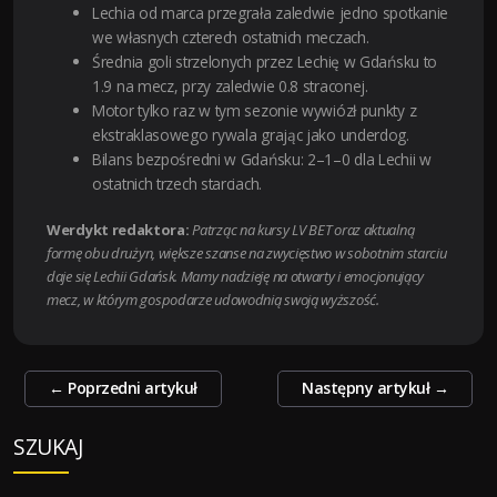
Lechia od marca przegrała zaledwie jedno spotkanie
we własnych czterech ostatnich meczach.
Średnia goli strzelonych przez Lechię w Gdańsku to
1.9 na mecz, przy zaledwie 0.8 straconej.
Motor tylko raz w tym sezonie wywiózł punkty z
ekstraklasowego rywala grając jako underdog.
Bilans bezpośredni w Gdańsku: 2–1–0 dla Lechii w
ostatnich trzech starciach.
Werdykt redaktora:
Patrząc na kursy LV BET oraz aktualną
formę obu drużyn, większe szanse na zwycięstwo w sobotnim starciu
daje się Lechii Gdańsk. Mamy nadzieję na otwarty i emocjonujący
mecz, w którym gospodarze udowodnią swoją wyższość.
Zobacz
←
Poprzedni artykuł
Następny artykuł
→
wpisy
SZUKAJ