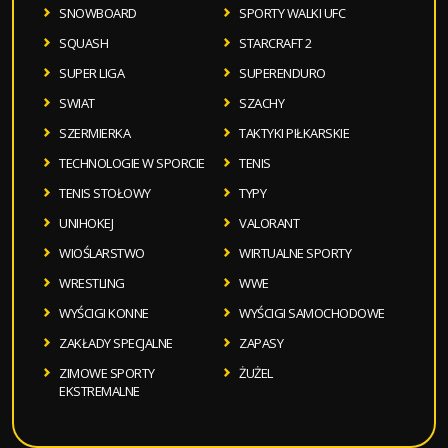
SNOWBOARD
SPORTY WALKI UFC
SQUASH
STARCRAFT 2
SUPER LIGA
SUPERENDURO
SWIAT
SZACHY
SZERMIERKA
TAKTYKI PIŁKARSKIE
TECHNOLOGIE W SPORCIE
TENIS
TENIS STOŁOWY
TYPY
UNIHOKEJ
VALORANT
WIOŚLARSTWO
WIRTUALNE SPORTY
WRESTLING
WWE
WYŚCIGI KONNE
WYŚCIGI SAMOCHODOWE
ZAKŁADY SPECJALNE
ZAPASY
ZIMOWE SPORTY
ŻUŻEL
EKSTREMALNE