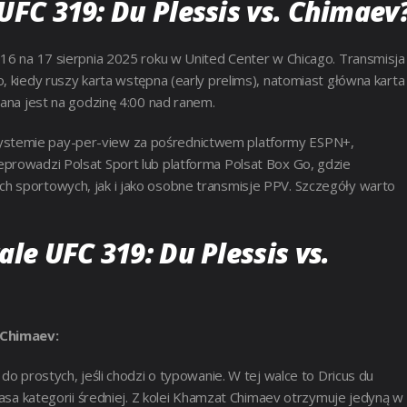
 UFC 319: Du Plessis vs. Chimaev
 16 na 17 sierpnia 2025 roku w United Center w Chicago. Transmisja
, kiedy ruszy karta wstępna (early prelims), natomiast główna karta
wana jest na godzinę 4:00 nad ranem.
ystemie pay-per-view za pośrednictwem platformy ESPN+,
eprowadzi Polsat Sport lub platforma Polsat Box Go, gdzie
h sportowych, jak i jako osobne transmisje PPV. Szczegóły warto
ale UFC 319: Du Plessis vs.
t Chimaev:
do prostych, jeśli chodzi o typowanie. W tej walce to Dricus du
pasa kategorii średniej. Z kolei Khamzat Chimaev otrzymuje jedyną w