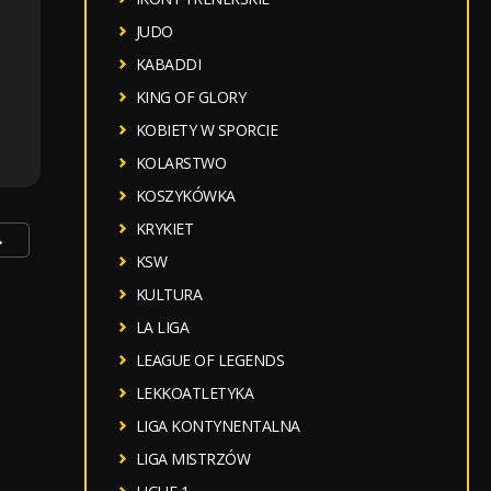
JUDO
KABADDI
KING OF GLORY
KOBIETY W SPORCIE
KOLARSTWO
KOSZYKÓWKA
KRYKIET
→
KSW
KULTURA
LA LIGA
LEAGUE OF LEGENDS
LEKKOATLETYKA
LIGA KONTYNENTALNA
LIGA MISTRZÓW