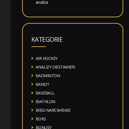
analiza
KATEGORIE
AIR HOCKEY
ANALIZY OBSTAWIEŃ
BADMINTON
BANDY
BASEBALL
BIATHLON
BIEGI NARCIARSKIE
BOKS
BONUSY