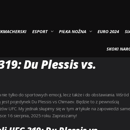
UKMACHERSKI
ESPORT
PIŁKA NOŻNA
EURO 2024
SI
SSIS VS. CHIMAEV
SKOKI NARC
19: Du Plessis vs.
 nie tylko do sportowych emocji, lecz także i do obstawiania. Wśród
ą jest pojedynek Du Plessis vs Chimaev. Będzie to z pewnością
dzów UFC. My jednak skupimy się w tym artykule na zapowiedzi same
jsce 16 sierpnia, 2025 roku. Zapraszamy!