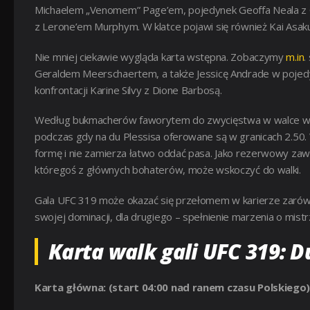
Michaelem „Venomem” Page’em, pojedynek Geoffa Neala z C
z Lerone’em Murphym. W klatce pojawi się również Kai Asak
Nie mniej ciekawie wygląda karta wstępna. Zobaczymy
m.in
.
Geraldem Meerschaertem, a także Jessicę Andrade w pojedy
konfrontacji Karine Silvy z Dione Barbosą.
Według bukmacherów faworytem do zwycięstwa w walce wiecz
podczas gdy na du Plessisa oferowane są w granicach 2.50.
formę i nie zamierza łatwo oddać pasa. Jako rezerwowy zawo
któregoś z głównych bohaterów, może wskoczyć do walki.
Gala UFC 319 może okazać się przełomem w karierze zarówno
swojej dominacji, dla drugiego – spełnienie marzenia o mi
Karta walk gali UFC 319: D
Karta główna: (start 04:00 nad ranem czasu Polskiego