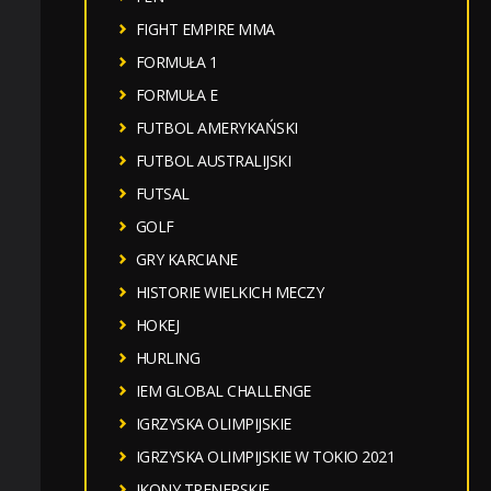
FIGHT EMPIRE MMA
FORMUŁA 1
FORMUŁA E
FUTBOL AMERYKAŃSKI
FUTBOL AUSTRALIJSKI
FUTSAL
GOLF
GRY KARCIANE
HISTORIE WIELKICH MECZY
HOKEJ
HURLING
IEM GLOBAL CHALLENGE
IGRZYSKA OLIMPIJSKIE
IGRZYSKA OLIMPIJSKIE W TOKIO 2021
IKONY TRENERSKIE