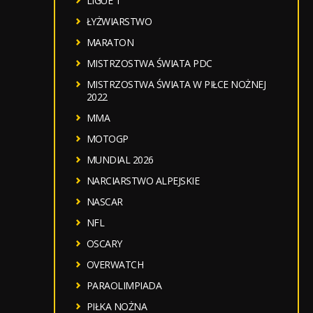
LIGUE 1
ŁYŻWIARSTWO
MARATON
MISTRZOSTWA ŚWIATA PDC
MISTRZOSTWA ŚWIATA W PIŁCE NOŻNEJ
2022
MMA
MOTOGP
MUNDIAL 2026
NARCIARSTWO ALPEJSKIE
NASCAR
NFL
OSCARY
OVERWATCH
PARAOLIMPIADA
PIŁKA NOŻNA