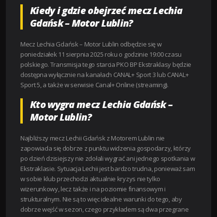
Kiedy i gdzie obejrzeć mecz Lechia
Gdańsk – Motor Lublin?
Mecz Lechia Gdańsk – Motor Lublin odbędzie się w
poniedziałek 11 sierpnia 2025 roku o godzinie 19:00 czasu
polskiego. Transmisja tego starcia PKO BP Ekstraklasy będzie
dostępna wyłącznie na kanałach CANAL+ Sport 3 lub CANAL+
Sport 5, a także w serwisie Canal+ Online (streaming).
Kto wygra mecz Lechia Gdańsk –
Motor Lublin?
Najbliższy mecz Lechii Gdańsk z Motorem Lublin nie
zapowiada się dobrze z punktu widzenia gospodarzy, którzy
po dzień dzisiejszy nie zdołali wygrać ani jednego spotkania w
Ekstraklasie. Sytuacja Lechii jest bardzo trudna, ponieważ sam
w sobie klub przechodzi aktualnie kryzys nie tylko
wizerunkowy, lecz także i na poziomie finansowym i
strukturalnym. Nie są to więc idealne warunki do tego, aby
dobrze wejść w sezon, czego przykładem są dwa przegrane