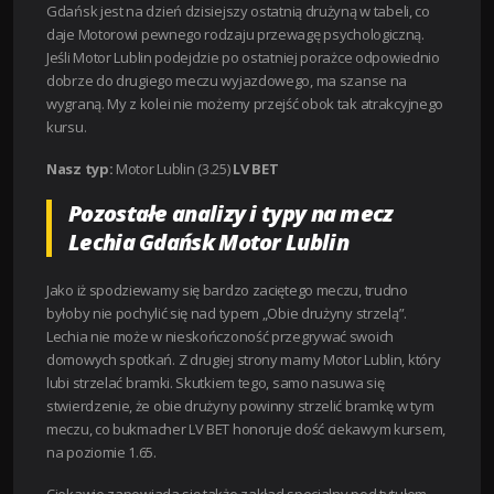
Gdańsk jest na dzień dzisiejszy ostatnią drużyną w tabeli, co
daje Motorowi pewnego rodzaju przewagę psychologiczną.
Jeśli Motor Lublin podejdzie po ostatniej porażce odpowiednio
dobrze do drugiego meczu wyjazdowego, ma szanse na
wygraną. My z kolei nie możemy przejść obok tak atrakcyjnego
kursu.
Nasz typ:
Motor Lublin (3.25)
LV BET
Pozostałe analizy i typy na mecz
Lechia Gdańsk Motor Lublin
Jako iż spodziewamy się bardzo zaciętego meczu, trudno
byłoby nie pochylić się nad typem „Obie drużyny strzelą”.
Lechia nie może w nieskończoność przegrywać swoich
domowych spotkań. Z drugiej strony mamy Motor Lublin, który
lubi strzelać bramki. Skutkiem tego, samo nasuwa się
stwierdzenie, że obie drużyny powinny strzelić bramkę w tym
meczu, co bukmacher LV BET honoruje dość ciekawym kursem,
na poziomie 1.65.
Ciekawie zapowiada się także zakład specjalny pod tytułem