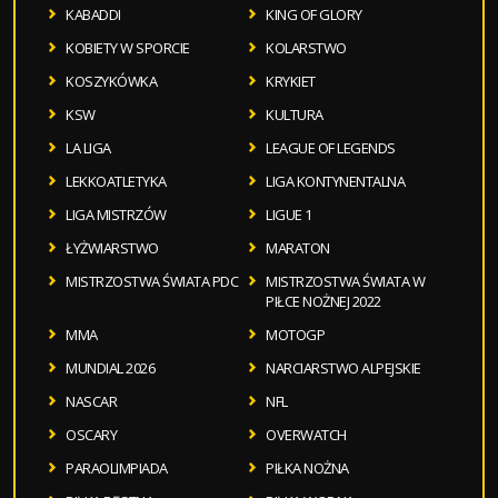
KABADDI
KING OF GLORY
KOBIETY W SPORCIE
KOLARSTWO
KOSZYKÓWKA
KRYKIET
KSW
KULTURA
LA LIGA
LEAGUE OF LEGENDS
LEKKOATLETYKA
LIGA KONTYNENTALNA
LIGA MISTRZÓW
LIGUE 1
ŁYŻWIARSTWO
MARATON
MISTRZOSTWA ŚWIATA PDC
MISTRZOSTWA ŚWIATA W
PIŁCE NOŻNEJ 2022
MMA
MOTOGP
MUNDIAL 2026
NARCIARSTWO ALPEJSKIE
NASCAR
NFL
OSCARY
OVERWATCH
PARAOLIMPIADA
PIŁKA NOŻNA