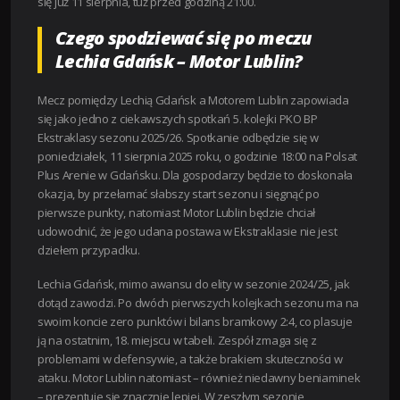
się już 11 sierpnia, tuż przed godziną 21:00.
Czego spodziewać się po meczu
Lechia Gdańsk – Motor Lublin?
Mecz pomiędzy Lechią Gdańsk a Motorem Lublin zapowiada
się jako jedno z ciekawszych spotkań 5. kolejki PKO BP
Ekstraklasy sezonu 2025/26. Spotkanie odbędzie się w
poniedziałek, 11 sierpnia 2025 roku, o godzinie 18:00 na Polsat
Plus Arenie w Gdańsku. Dla gospodarzy będzie to doskonała
okazja, by przełamać słabszy start sezonu i sięgnąć po
pierwsze punkty, natomiast Motor Lublin będzie chciał
udowodnić, że jego udana postawa w Ekstraklasie nie jest
dziełem przypadku.
Lechia Gdańsk, mimo awansu do elity w sezonie 2024/25, jak
dotąd zawodzi. Po dwóch pierwszych kolejkach sezonu ma na
swoim koncie zero punktów i bilans bramkowy 2:4, co plasuje
ją na ostatnim, 18. miejscu w tabeli. Zespół zmaga się z
problemami w defensywie, a także brakiem skuteczności w
ataku. Motor Lublin natomiast – również niedawny beniaminek
– prezentuje się znacznie lepiej. W zeszłym sezonie