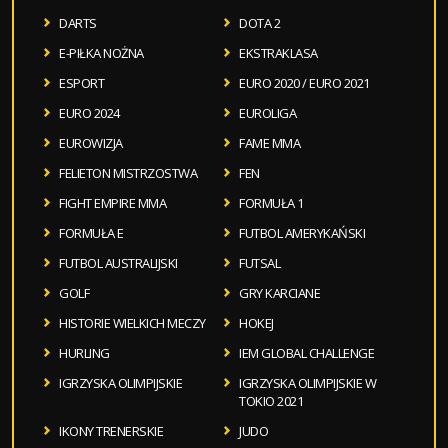
DARTS
DOTA 2
E-PIŁKA NOŻNA
EKSTRAKLASA
ESPORT
EURO 2020 / EURO 2021
EURO 2024
EUROLIGA
EUROWIZJA
FAME MMA
FELIETON MISTRZOSTWA
FEN
FIGHT EMPIRE MMA
FORMUŁA 1
FORMUŁA E
FUTBOL AMERYKAŃSKI
FUTBOL AUSTRALIJSKI
FUTSAL
GOLF
GRY KARCIANE
HISTORIE WIELKICH MECZY
HOKEJ
HURLING
IEM GLOBAL CHALLENGE
IGRZYSKA OLIMPIJSKIE
IGRZYSKA OLIMPIJSKIE W
TOKIO 2021
IKONY TRENERSKIE
JUDO