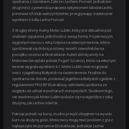
spotkania z Górnikiem Zabrze i Lechem Poznań. Jednak ten
drugi mecz z pewnością napawa optymizmem kibiców Lechii,
ponieważ ich klub walczył dzielnie, przegrywając ostatecznie
wynikiem 3:4 dla Lecha Poznań.
Z drugiej strony mamy Motor Lublin, który jest aktualnie pod
znakiem zapytania, jeśli chodzi o swoją formę. Po pierwszym
wygranym meczu z Arką Gdynia na własnym terenie, kibice
spodziewali się dobrej postawy swoich zawodników na
początku sezonu w Ekstraklasie. Kubeł zimnej wody na
Motorowców wylała jednak Pogoń Szczecin, która na własnym
terenie wygrała wynikiem 4:1. Motor Lublin miał rozgrywać
mecz z Jagiellonią Białystok na swoim terenie. Finalnie do
spotkania nie doszło, ponieważ Jagiellonia Białystok zgodnie z
regulaminem PKO BP Ekstraklasy odmówiła spotkania ze
względu na udział w pucharach europejskich. Skutkiem tego,
nie wiadomo jak Motor Lublin pokaże się na wyjeździe z taką
drużyną, jak Lechia Gdańsk.
Patrząc jednak na kursy, trudno przejść obojętnie na wysoki
kurs na drużynę gości. Motorowcy mogą mieć problem z grą z
najlepszymi drużynami w Ekstraklasie. Jednakże Lechia