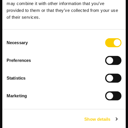
may combine it with other information that you’ve
wydaje się jednak, że to Motor Lublin powinien być w stanie
provided to them or that they’ve collected from your use
sięgnąć po 3 punkty, które uspokoiłyby także i kibiców z
of their services.
Lublina, którzy mają duże oczekiwania wobec swojego zespołu
w aktualnym sezonie ligowym.
Consent
Necessary
Zobacz
Selection
←
Poprzedni artykuł
Następny artykuł
→
wpisy
SZUKAJ
Preferences
Statistics
S
z
u
Marketing
k
a
POPULARNE:
j
Show details
: