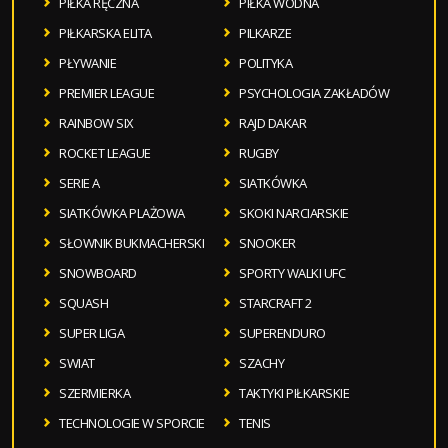
PIŁKA RĘCZNA
PIŁKA WODNA
PIŁKARSKA ELITA
PILKARZE
PŁYWANIE
POLITYKA
PREMIER LEAGUE
PSYCHOLOGIA ZAKŁADÓW
RAINBOW SIX
RAJD DAKAR
ROCKET LEAGUE
RUGBY
SERIE A
SIATKÓWKA
SIATKÓWKA PLAŻOWA
SKOKI NARCIARSKIE
SŁOWNIK BUKMACHERSKI
SNOOKER
SNOWBOARD
SPORTY WALKI UFC
SQUASH
STARCRAFT 2
SUPER LIGA
SUPERENDURO
SWIAT
SZACHY
SZERMIERKA
TAKTYKI PIŁKARSKIE
TECHNOLOGIE W SPORCIE
TENIS