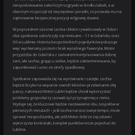
niespodziewanie zakończył rozgrywki w środku tabeli, a w
obecnym rozpoczął od zwycięstwa i porażki, co pozwala mu na
zajmowanie bezpiecznej pozycji w ligowej stawce.
W poprzednim sezonie Lechia i Motor rywalizowały w I lidze i
oba spotkania zakończyły się remisami – 1:1 w Gdańsku oraz
0:0 w Lublinie. Historia bezpośrednich pojedynków pokazuje
więc wyrównany poziom i brak wyraźnego faworyta. Motor
przyjeżdża do Gdańska z zamiarem kontynuowania dobrej
serii, ale Lechia, grając u siebie, będzie zdeterminowana, by
zapunktować i uciec ze strefy spadkowej.
Spotkanie zapowiada się na wyrównane i zacięte. Lechia
będzie liczyła na wsparcie swoich kibiców i przełamanie złej
passy, natomiast Motor Lublin będzie chciał wykorzystać
problemy gospodarzy i powalczyć przynajmniej o remis.
Wydaje się, że kluczowe będzie nastawienie obu zespołów w
pierwszych minutach – jeśli Lechia narzuci swoje tempo, może
sprawić niespodziankę, ale jeśli Motor dobrze się ustawi i
wykorzysta kontrataki, komplet punktów może pojechać do
Lublina.