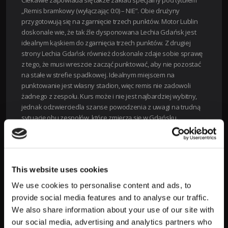
„Remis bramkowy (wyłączając 0:0) – NIE”. Obie drużyny
przygotowują się na zgarnięcie trzech punktów. Motor Lublin
doskonale wie, że tak źle dysponowana Lechia Gdańsk jest
idealnym kąskiem do zgarnięcia trzech punktów. Z drugiej
strony Lechia Gdańsk również doskonale zdaje sobie sprawę
z tego, że musi wreszcie zacząć punktować, aby nie pozostać
na stałe w strefie spadkowej. Idealnym miejscem na
punktowanie jest własny stadion, więc remis nie zadowoli
żadnego z zespołu. Kurs może i nie jest najbardziej wybitny,
jednak odzwierciedla szanse powodzenia z uwagi na trudną
sytuację obu zespołów, które zmierzą się w Gdańsku.
Podsumowanie meczu Lechia Gdańsk
Motor Lublin
This website uses cookies
Mecz Lechia Gdańsk vs motor Lublin zapowiada się
fenomenalnie. Z pewnością zobaczymy świetne spotkanie na
We use cookies to personalise content and ads, to
stadionie Polsat plus arena Gdańsk, które powinno obfitować
provide social media features and to analyse our traffic.
w bramki po obu stronach. Jednak finalnie, bardzo trudno jest
We also share information about your use of our site with
znaleźć prawdziwego faworyta tego spotkania, ponieważ oba
our social media, advertising and analytics partners who
kluby mają odpowiednie argumenty po swojej stronie. Finalnie