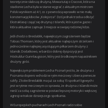
teoretycznie słabszą drużyną. Mowa tutaj o Cracovii, która na
stadionie Lecha była w stanie wygrać z aktualnym mistrzem
Polski wynikiem aż 4:1, co z pewnością wprawiło w nie małą
konsternację kibiców „Kolejorza”. Dziś jednak trzeba odłożyć
Ekstraklasę i zająć się drużyną z Islandii, która jest w gazie i
która aktualnie zajmuje 3 miejsce w swojej rodzimej lidze.
Jeśli chodzi o Breidablik, największym zagrożeniem będzie
Tobias Thomsen, który jest aktualnie najlepszym strzelcem i
jednocześnie najlepiej asystującym piłkarzem drużyny z
Islandii. Dodatkowo, w bardzo dobrej dyspozycji jest
Höskuldur Gunnlaugsson, który jest środkowym napastnikiem
drużyny gości.
Największym problemem Lecha Poznań jest to, że drużyna z
Poznania dopiero wchodzi w rytm meczowy i zbiera pierwsze
szlify. Z kolei Breidablik ma już za sobą 15 spotkań ligowych i
jest w rytmie meczowym co sprawia, że drużyna z Islandii może
nieść za sobą zagrożenie w postaci lepszej motoryki i większej
agresji w trakcie dzisiejszego spotkania.
W Europejskich pucharach Lech Poznań radzi sobie