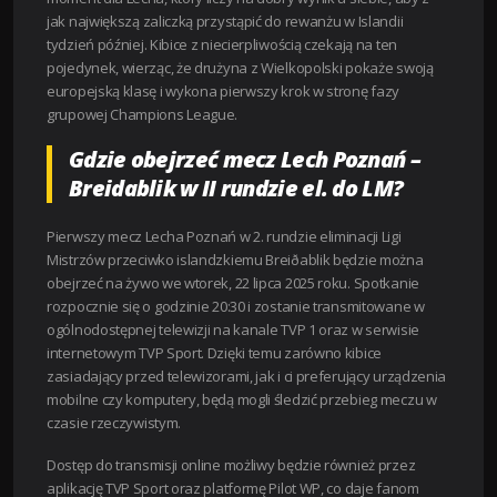
jak największą zaliczką przystąpić do rewanżu w Islandii
tydzień później. Kibice z niecierpliwością czekają na ten
pojedynek, wierząc, że drużyna z Wielkopolski pokaże swoją
europejską klasę i wykona pierwszy krok w stronę fazy
grupowej Champions League.
Gdzie obejrzeć mecz Lech Poznań –
Breidablik w II rundzie el. do LM?
Pierwszy mecz Lecha Poznań w 2. rundzie eliminacji Ligi
Mistrzów przeciwko islandzkiemu Breiðablik będzie można
obejrzeć na żywo we wtorek, 22 lipca 2025 roku. Spotkanie
rozpocznie się o godzinie 20:30 i zostanie transmitowane w
ogólnodostępnej telewizji na kanale TVP 1 oraz w serwisie
internetowym TVP Sport. Dzięki temu zarówno kibice
zasiadający przed telewizorami, jak i ci preferujący urządzenia
mobilne czy komputery, będą mogli śledzić przebieg meczu w
czasie rzeczywistym.
Dostęp do transmisji online możliwy będzie również przez
aplikację TVP Sport oraz platformę Pilot WP, co daje fanom