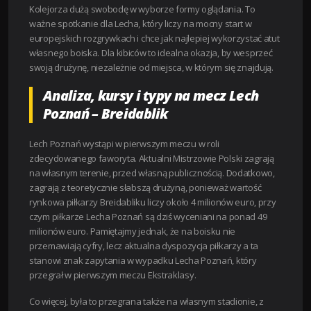
Kolejorza dużą swobodę w wyborze formy oglądania. To
ważne spotkanie dla Lecha, który liczy na mocny start w
europejskich rozgrywkach i chce jak najlepiej wykorzystać atut
własnego boiska. Dla kibiców to idealna okazja, by wesprzeć
swoją drużynę, niezależnie od miejsca, w którym się znajdują.
Analiza, kursy i typy na mecz Lech
Poznań – Breidablik
Lech Poznań wystąpi w pierwszym meczu w roli
zdecydowanego faworyta. Aktualni Mistrzowie Polski zagrają
na własnym terenie, przed własną publicznością. Dodatkowo,
zagrają z teoretycznie słabszą drużyną, ponieważ wartość
rynkowa piłkarzy Breidabliku liczy około 4 milionów euro, przy
czym piłkarze Lecha Poznań są dziś wyceniani na ponad 49
milionów euro. Pamiętajmy jednak, że na boisku nie
przemawiają cyfry, lecz aktualna dyspozycja piłkarzy a ta
stanowi znak zapytania w wypadku Lecha Poznań, który
przegrał w pierwszym meczu Ekstraklasy.
Co więcej, była to przegrana także na własnym stadionie, z