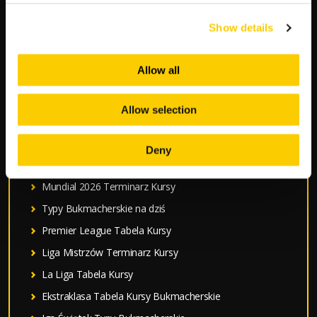
Show details
S
z
Allow all
u
k
Allow selection
a
POPULARNE:
j
Deny
:
Mecze Polski
Mundial 2026 Terminarz Kursy
Typy Bukmacherskie na dziś
Premier League Tabela Kursy
Liga Mistrzów Terminarz Kursy
La Liga Tabela Kursy
Ekstraklasa Tabela Kursy Bukmacherskie