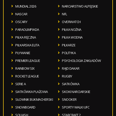
MUNDIAL 2026
NARCIARSTWO ALPEJSKIE
NASCAR
NFL
OSCARY
OVERWATCH
PARAOLIMPIADA
PIŁKA NOŻNA
PIŁKA RĘCZNA
PIŁKA WODNA
PIŁKARSKA ELITA
PILKARZE
PŁYWANIE
POLITYKA
PREMIER LEAGUE
PSYCHOLOGIA ZAKŁADÓW
RAINBOW SIX
RAJD DAKAR
ROCKET LEAGUE
RUGBY
SERIE A
SIATKÓWKA
SIATKÓWKA PLAŻOWA
SKOKI NARCIARSKIE
SŁOWNIK BUKMACHERSKI
SNOOKER
SNOWBOARD
SPORTY WALKI UFC
SQUASH
STARCRAFT 2