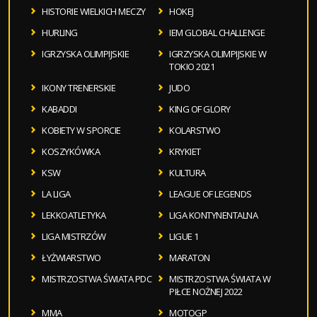
HISTORIE WIELKICH MECZY
HOKEJ
HURLING
IEM GLOBAL CHALLENGE
IGRZYSKA OLIMPIJSKIE
IGRZYSKA OLIMPIJSKIE W
TOKIO 2021
IKONY TRENERSKIE
JUDO
KABADDI
KING OF GLORY
KOBIETY W SPORCIE
KOLARSTWO
KOSZYKÓWKA
KRYKIET
KSW
KULTURA
LA LIGA
LEAGUE OF LEGENDS
LEKKOATLETYKA
LIGA KONTYNENTALNA
LIGA MISTRZÓW
LIGUE 1
ŁYŻWIARSTWO
MARATON
MISTRZOSTWA ŚWIATA PDC
MISTRZOSTWA ŚWIATA W
PIŁCE NOŻNEJ 2022
MMA
MOTOGP