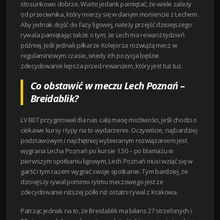
stosunkowo dobrze. Warto jedank pamiętać, że wiele zależy
od przeciwnika, który mierzy się w danym momencie z Lechem.
Aby jednak dojść do fazy ligowej, należy przejść dzisiejszego
rywala pamiętając także o tym, że Lech ma rewanż tydzień
później. Jeśli jednak piłkarze Kolejorza rozwiążą mecz w
regulaminowym czasie, wtedy ich pozycja będzie
zdecydowanie lepsza przed rewanżem, który jest tuż tuż.
Co obstawić w meczu Lech Poznań –
Breidablik?
LV BET przygotował dla nas całą masę możliwości, jeśli chodzi o
ciekawe kursy i typy na to wydarzenie. Oczywiście, najbardziej
podstawowym i najchętniej wybieranym rozwiązaniem jest
wygrana Lecha Poznań po kursie 1.50 – po blamażu w
pierwszym spotkaniu ligowym, Lech Poznań musi wziąć się w
garść i tym razem wygrać swoje spotkanie. Tym bardziej, że
dzisiejszy rywal pomimo rytmu meczowego jest ze
zdecydowanie niższej półki niż ostatni rywal z Krakowa.
Patrząc jednak na to, że Breidablik ma bilans 27 strzelonych i