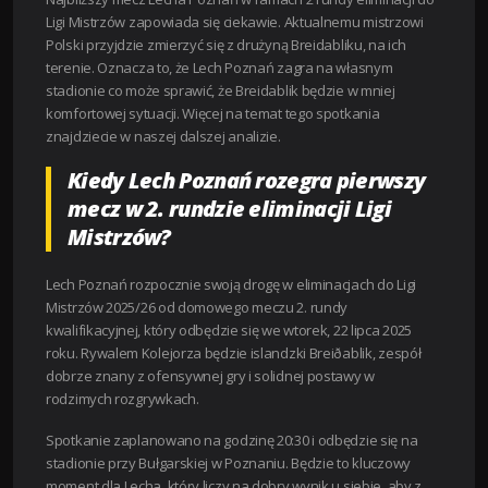
Ligi Mistrzów zapowiada się ciekawie. Aktualnemu mistrzowi
Polski przyjdzie zmierzyć się z drużyną Breidabliku, na ich
terenie. Oznacza to, że Lech Poznań zagra na własnym
stadionie co może sprawić, że Breidablik będzie w mniej
komfortowej sytuacji. Więcej na temat tego spotkania
znajdziecie w naszej dalszej analizie.
Kiedy Lech Poznań rozegra pierwszy
mecz w 2. rundzie eliminacji Ligi
Mistrzów?
Lech Poznań rozpocznie swoją drogę w eliminacjach do Ligi
Mistrzów 2025/26 od domowego meczu 2. rundy
kwalifikacyjnej, który odbędzie się we wtorek, 22 lipca 2025
roku. Rywalem Kolejorza będzie islandzki Breiðablik, zespół
dobrze znany z ofensywnej gry i solidnej postawy w
rodzimych rozgrywkach.
Spotkanie zaplanowano na godzinę 20:30 i odbędzie się na
stadionie przy Bułgarskiej w Poznaniu. Będzie to kluczowy
moment dla Lecha, który liczy na dobry wynik u siebie, aby z