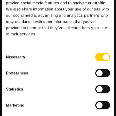
Reasumując, dzisiejsze spotkanie dla Lecha Poznań jest
provide social media features and to analyse our traffic.
nie tylko istotne w związku z samą Ligą Mistrzów.
We also share information about your use of our site with
Piłkarze „Kolejorza” muszą także pokazać, że ostatnia
our social media, advertising and analytics partners who
porażka w Ekstraklasie była pomyłką przy pracy i
may combine it with other information that you’ve
drużyna z Poznania ma wszelkie argumenty do tego,
aby dobrze pokazywać się przed własną publicznością i
provided to them or that they’ve collected from your use
kontrolować grę w Ekstraklasie.
of their services.
Dzisiejszy rywal będzie zdecydowanie słabszy, tak więc
możliwe, że zobaczymy nie tylko wygraną Lecha Poznań,
Consent
lecz także mecz z wysokim wynikiem i wieloma
Necessary
Selection
bramkami.
Dlatego też, jeśli szukamy meczu ofensywnego i
Preferences
takiego, w którym powinno paść kilka bramek, jest to
idealne spotkanie dla nas.
Statistics
Zobacz
←
Poprzedni artykuł
Następny artykuł
→
Marketing
wpisy
SZUKAJ