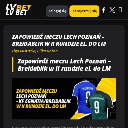
Ma
Strona główna
Piłka nożna
LV BET
Zaloguj się
Zarejestruj się
Zapowiedź meczu Lech Poznań – Breidablik w II rundzie el. do LM
Me
ZAPOWIEDŹ MECZU LECH POZNAŃ –
BREIDABLIK W II RUNDZIE EL. DO LM
Liga Mistrzów
,
Piłka Nożna
Zapowiedź meczu Lech Poznań –
Breidablik w II rundzie el. do LM
Najbliższy mecz Lecha Poznań w ramach 2 rundy eliminacji do