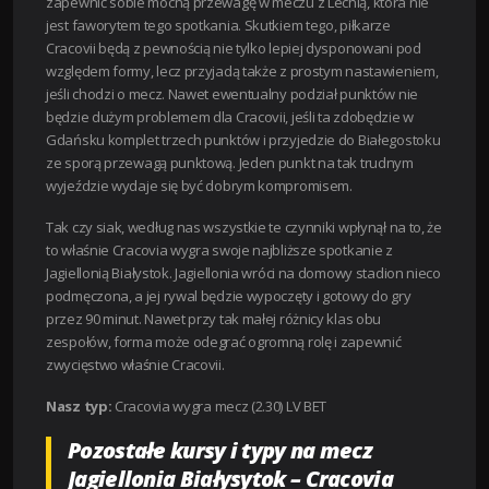
zapewnić sobie mocną przewagę w meczu z Lechią, która nie
jest faworytem tego spotkania. Skutkiem tego, piłkarze
Cracovii będą z pewnością nie tylko lepiej dysponowani pod
względem formy, lecz przyjadą także z prostym nastawieniem,
jeśli chodzi o mecz. Nawet ewentualny podział punktów nie
będzie dużym problemem dla Cracovii, jeśli ta zdobędzie w
Gdańsku komplet trzech punktów i przyjedzie do Białegostoku
ze sporą przewagą punktową. Jeden punkt na tak trudnym
wyjeździe wydaje się być dobrym kompromisem.
Tak czy siak, według nas wszystkie te czynniki wpłynął na to, że
to właśnie Cracovia wygra swoje najbliższe spotkanie z
Jagiellonią Białystok. Jagiellonia wróci na domowy stadion nieco
podmęczona, a jej rywal będzie wypoczęty i gotowy do gry
przez 90 minut. Nawet przy tak małej różnicy klas obu
zespołów, forma może odegrać ogromną rolę i zapewnić
zwycięstwo właśnie Cracovii.
Nasz typ:
Cracovia wygra mecz (2.30) LV BET
Pozostałe kursy i typy na mecz
Jagiellonia Białysytok – Cracovia