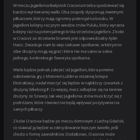
W meczu Jagiellonia Białystok Cracovia trzeba spodziewać się
bardzo wyrównanej walki. Oba zespoły dysponują świetnymi
piłkarzami, którzy mają ogromny potencjał na boisku. W
Jagielloni kolejny raz prym wiedzie znów Pululu, który wyrasta
kolejny raz na potencjalnego króla strzelców Jagielloni. Z kolei
w Cracovii za strzelanie bramek jest odpowiedzialny Ajdin
Hasic. Zwiastuje nam to więc ciekawe spotkanie, w którym to
obie drużyny mogą wygrać i które nie ma samo w sobie
jednego, konkretnego faworyta spotkania.
Wiele będzie jednak zależeć od Jagielloni, która pomimo
odmówienia gry z Motorem Lublin w ostatniej kolejce
Ekstraklasy, nadal mierzyć się będzie w najbliższy czwartek z
drużyną Silkeborg IF. Co więcej, mecz odbędzie się na terenie
drużyny ze Szwecji, tak więc Jagiellonia znów musi liczyć się z
podróżami, które również nie będą wpływać pozytywnie na
samych piłkarzy.
Z kolei Cracovia będzie po meczu domowym z Lechią Gdańsk,
co stawiać ją będzie w zdecydowanie lepszym świetle, jeśli
chodzi o formę zawodników. Dodatkowo, Cracovia może