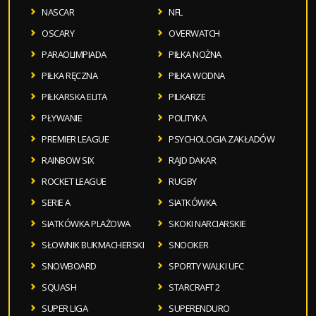
NASCAR
NFL
OSCARY
OVERWATCH
PARAOLIMPIADA
PIŁKA NOŻNA
PIŁKA RĘCZNA
PIŁKA WODNA
PIŁKARSKA ELITA
PILKARZE
PŁYWANIE
POLITYKA
PREMIER LEAGUE
PSYCHOLOGIA ZAKŁADÓW
RAINBOW SIX
RAJD DAKAR
ROCKET LEAGUE
RUGBY
SERIE A
SIATKÓWKA
SIATKÓWKA PLAŻOWA
SKOKI NARCIARSKIE
SŁOWNIK BUKMACHERSKI
SNOOKER
SNOWBOARD
SPORTY WALKI UFC
SQUASH
STARCRAFT 2
SUPER LIGA
SUPERENDURO