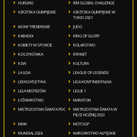
HURLING
IEM GLOBAL CHALLENGE
IGRZYSKA OLIMPIJSKIE
IGRZYSKA OLIMPIJSKIE W
TOKIO 2021
IKONY TRENERSKIE
JUDO
KABADDI
KING OF GLORY
KOBIETY W SPORCIE
KOLARSTWO
KOSZYKÓWKA
KRYKIET
KSW
KULTURA
LA LIGA
LEAGUE OF LEGENDS
LEKKOATLETYKA
LIGA KONTYNENTALNA
LIGA MISTRZÓW
LIGUE 1
ŁYŻWIARSTWO
MARATON
MISTRZOSTWA ŚWIATA PDC
MISTRZOSTWA ŚWIATA W
PIŁCE NOŻNEJ 2022
MMA
MOTOGP
MUNDIAL 2026
NARCIARSTWO ALPEJSKIE