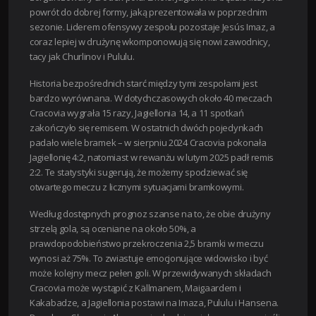
powrót do dobrej formy, jaką prezentowała w poprzednim
sezonie. Liderem ofensywy zespołu pozostaje Jesús Imaz, a
coraz lepiej w drużynę wkomponowują się nowi zawodnicy,
tacy jak Churlinov i Pululu.
Historia bezpośrednich starć między tymi zespołami jest
bardzo wyrównana. W dotychczasowych około 40 meczach
Cracovia wygrała 15 razy, Jagiellonia 14, a 11 spotkań
zakończyło się remisem. W ostatnich dwóch pojedynkach
padało wiele bramek – w sierpniu 2024 Cracovia pokonała
Jagiellonię 4:2, natomiast w rewanżu w lutym 2025 padł remis
2:2. Te statystyki sugerują, że możemy spodziewać się
otwartego meczu z licznymi sytuacjami bramkowymi.
Według dostępnych prognoz szanse na to, że obie drużyny
strzelą gola, są oceniane na około 50%, a
prawdopodobieństwo przekroczenia 2,5 bramki w meczu
wynosi aż 75%. To zwiastuje emocjonujące widowisko i być
może kolejny mecz pełen goli. W przewidywanych składach
Cracovia może wystąpić z Källmanem, Maigaardem i
Kakabadze, a Jagiellonia postawi na Imaza, Pululu i Hansena.