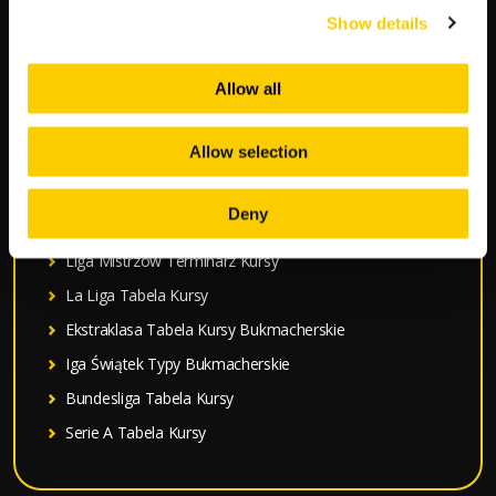
k
Show details
a
POPULARNE:
j
Allow all
:
Mecze Polski
Allow selection
Mundial 2026 Terminarz Kursy
Typy Bukmacherskie na dziś
Deny
Premier League Tabela Kursy
Liga Mistrzów Terminarz Kursy
La Liga Tabela Kursy
Ekstraklasa Tabela Kursy Bukmacherskie
Iga Świątek Typy Bukmacherskie
Bundesliga Tabela Kursy
Serie A Tabela Kursy