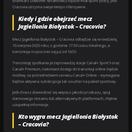
Bramkarz Sławomir Abramowicz będzie miał sporo pracy, jeśli
Cracovia utrzyma swoje tempo ofensywne.
Kiedy i gdzie obejrzeć mecz
Jagiellonia Białystok – Cracovia?
Mecz Jagiellonia Białystok – Cracovia odbędzie się w niedzielę,
10 sierpnia 2025 roku, o godzinie 17:30 czasu lokalnego, a
transmisja rozpocznie się już od 16:55.
Transmisję spotkania przeprowadzą stacje Canal+ Sport 3 oraz
Canal+ Premium, natomiast dostęp do transmisji online będzie
możliwy za pośrednictwem serwisu Canal+ Online – wymagana
będzie aktywna subskrypcja lub voucher na pakiet sportowy.
Jeśli chcesz dowiedzieć się więcej o jakości przekazu, opcji
darmowego streamu lub alternatywnych platformach, chętnie
uzupełnię informacje.
Kto wygra mecz Jagiellonia Białystok
– Cracovia?