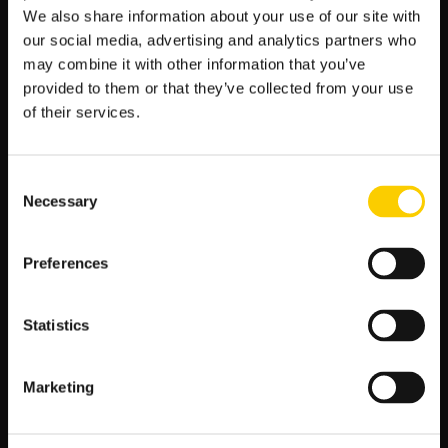
We also share information about your use of our site with
Jagiellonii Białystok zrobią wszystko, aby ich kluby na
własnym terenie zgarnął trzy punkty z tak ważnmy
our social media, advertising and analytics partners who
przeciwnikiem, jakim jest bez wątpienia Cracovia. Z
may combine it with other information that you’ve
drugiej strony, wypoczęta Cracovia będzie chciała
provided to them or that they’ve collected from your use
wykorzystać moment w którym to piłkarze Jagielloni
of their services.
mogą być nieco podmęczeni i będzie chciała
wykorzystać to, zapewniając sobie trzy punkty na
trudnym terenie. Zapowiada się nam więc widowisko
Consent
piłkarskie!
Necessary
Selection
Zobacz
Preferences
←
Poprzedni artykuł
Następny artykuł
→
wpisy
SZUKAJ
Statistics
S
Marketing
z
u