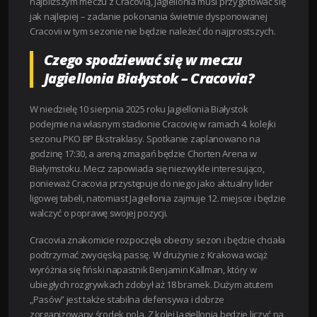
najbliższym meczu z Cracovią, Jagiellonia musi przygotować się
jak najlepiej – zadanie pokonania świetnie dysponowanej
Cracovii w tym sezonie nie będzie należeć do najprostszych.
Czego spodziewać się w meczu
Jagiellonia Białystok – Cracovia?
W niedzielę 10 sierpnia 2025 roku Jagiellonia Białystok
podejmie na własnym stadionie Cracovię w ramach 4. kolejki
sezonu PKO BP Ekstraklasy. Spotkanie zaplanowano na
godzinę 17:30, a areną zmagań będzie Chorten Arena w
Białymstoku. Mecz zapowiada się niezwykle interesująco,
ponieważ Cracovia przystępuje do niego jako aktualny lider
ligowej tabeli, natomiast Jagiellonia zajmuje 12. miejsce i będzie
walczyć o poprawę swojej pozycji.
Cracovia znakomicie rozpoczęła obecny sezon i będzie chciała
podtrzymać zwycięską passę. W drużynie z Krakowa wciąż
wyróżnia się fiński napastnik Benjamin Källman, który w
ubiegłych rozgrywkach zdobył aż 18 bramek. Dużym atutem
„Pasów” jest także stabilna defensywa i dobrze
zorganizowany środek pola. Z kolei Jagiellonia będzie liczyć na