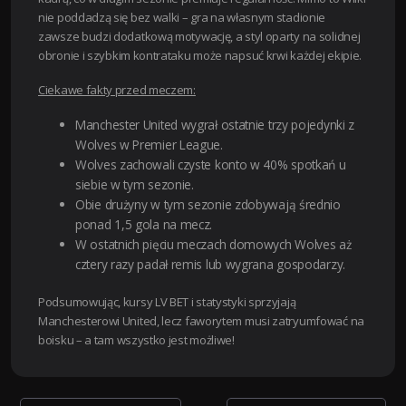
nie poddadzą się bez walki – gra na własnym stadionie
zawsze budzi dodatkową motywację, a styl oparty na solidnej
obronie i szybkim kontrataku może napsuć krwi każdej ekipie.
Ciekawe fakty przed meczem:
Manchester United wygrał ostatnie trzy pojedynki z
Wolves w Premier League.
Wolves zachowali czyste konto w 40% spotkań u
siebie w tym sezonie.
Obie drużyny w tym sezonie zdobywają średnio
ponad 1,5 gola na mecz.
W ostatnich pięciu meczach domowych Wolves aż
cztery razy padał remis lub wygrana gospodarzy.
Podsumowując, kursy LV BET i statystyki sprzyjają
Manchesterowi United, lecz faworytem musi zatryumfować na
boisku – a tam wszystko jest możliwe!