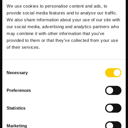
zespołów w Anglii. 20 razy mistrz Premiership,
We use cookies to personalise content and ads, to
częsty uczestnik europejskich pucharów.
provide social media features and to analyse our traffic.
Szeroka kadra
– drużyna dysponuje bogatą ławką
rezerwowych, dzięki czemu szkoleniowiec może
We also share information about your use of our site with
rotować składem w najważniejszych momentach
our social media, advertising and analytics partners who
sezonu.
may combine it with other information that you’ve
Indywidualności
– w składzie znajdują się piłkarze,
provided to them or that they’ve collected from your use
którzy potrafią przechylić szalę spotkania, zwłaszcza
of their services.
w kluczowych fazach. Ich umiejętność wykańczania
akcji jest jednym z najmocniejszych punktów.
Motywacja
– po kilku sezonach bez trofeów, celem
Consent
priorytetowym jest odzyskanie pozycji w czołówce.
Necessary
Selection
Dodatkowa presja potęguje mobilizację na boisku.
Statystyki ligowe
– United plasują się w górnej
połowie tabeli, wygrywając częściej wyjazdy niż
Preferences
rywale w tym sezonie.
Atuty Wolves, które mogą zaskoczyć
Statistics
Choć kursy nie wskazują na ich zwycięstwo, Wilki mają swoje
Marketing
mocne strony: