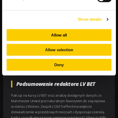
Pełna motywacja na własnym stadionie
–
Molineux to twierdza, w której rywale często mają
Show details
problem z koncentracją.
Zgrana obrona
– Wolves słyną z solidnej formacji
defensywnej, potrafiącej utrudnić życie topowym
Allow all
napastnikom.
Świeżość po przerwie reprezentacyjnej
– kilka
kluczowych postaci wróciło wypoczętych, co może
Allow selection
przełożyć się na dynamikę w pierwszej połowie.
Wyjściowa ofensywa
– zespół dysponuje
Deny
zawodnikami potrafiącymi grać w kontrataku i
zaskakiwać pressingiem na połowie rywala.
Podsumowanie redaktora LV BET
Patrząc na kursy LV BET oraz analizę dostępnych danych, to
Manchester United jest naturalnym faworytem do zwycięstwa
w starciu z Wolves. Zespół z Old Trafford ma większe
doświadczenie w prestiżowych meczach i dysponuje szeroką
kadrą, co w długim sezonie premiuje regularność. Mimo to Wilki