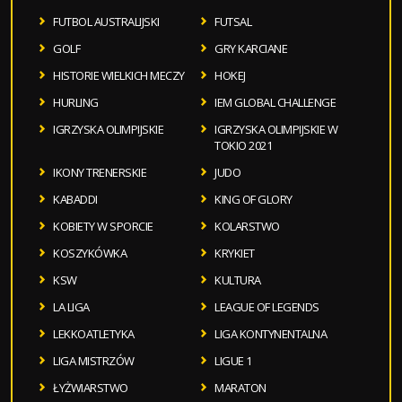
FUTBOL AUSTRALIJSKI
FUTSAL
GOLF
GRY KARCIANE
HISTORIE WIELKICH MECZY
HOKEJ
HURLING
IEM GLOBAL CHALLENGE
IGRZYSKA OLIMPIJSKIE
IGRZYSKA OLIMPIJSKIE W
TOKIO 2021
IKONY TRENERSKIE
JUDO
KABADDI
KING OF GLORY
KOBIETY W SPORCIE
KOLARSTWO
KOSZYKÓWKA
KRYKIET
KSW
KULTURA
LA LIGA
LEAGUE OF LEGENDS
LEKKOATLETYKA
LIGA KONTYNENTALNA
LIGA MISTRZÓW
LIGUE 1
ŁYŻWIARSTWO
MARATON