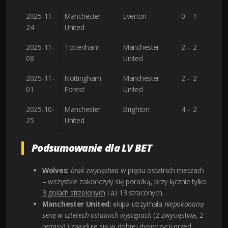
2025-11-
Manchester
Everton
0 – 1
24
United
2025-11-
Tottenham
Manchester
2 – 2
08
United
2025-11-
Nottingham
Manchester
2 – 2
01
Forest
United
2025-10-
Manchester
Brighton
4 – 2
25
United
Podsumowanie dla LV BET
Wolves:
brak zwycięstwa
w pięciu ostatnich meczach
– wszystkie zakończyły się porażką, przy łącznie
tylko
3 golach strzelonych
i aż 13 straconych.
Manchester United:
ekipa utrzymała
niepokonaną
serię w czterech ostatnich występach
(2 zwycięstwa, 2
remisy) i znajduje się w dobrej dyspozycji przed