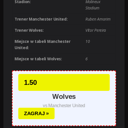
Stadion:
Molineux
Stadium
Trener Manchester United:
Ruben Amorim
Trener Wolves:
Vítor Pereira
Miejsce w tabeli Manchester
10
United:
Miejsce w tabeli Wolves:
6
1.50
Wolves
vs Manchester United
ZAGRAJ »