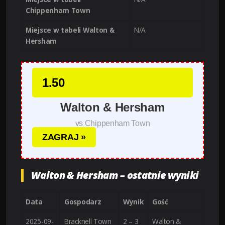
Chippenham Town
Miejsce w tabeli Walton &
N/A
Hersham
1.50
Walton & Hersham
vs Chippenham Town
ZAGRAJ »
Walton & Hersham – ostatnie wyniki
Data
Gospodarz
Wynik
Gość
2025-09-
Bracknell Town
2 – 3
Walton &