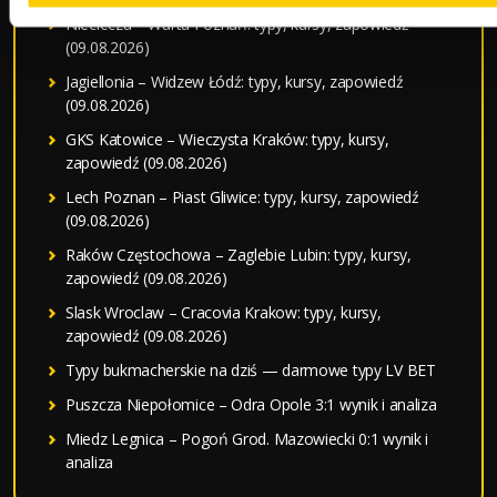
Nieciecza – Warta Poznań: typy, kursy, zapowiedź
(09.08.2026)
Jagiellonia – Widzew Łódź: typy, kursy, zapowiedź
(09.08.2026)
GKS Katowice – Wieczysta Kraków: typy, kursy,
zapowiedź (09.08.2026)
Lech Poznan – Piast Gliwice: typy, kursy, zapowiedź
(09.08.2026)
Raków Częstochowa – Zaglebie Lubin: typy, kursy,
zapowiedź (09.08.2026)
Slask Wroclaw – Cracovia Krakow: typy, kursy,
zapowiedź (09.08.2026)
Typy bukmacherskie na dziś — darmowe typy LV BET
Puszcza Niepołomice – Odra Opole 3:1 wynik i analiza
Miedz Legnica – Pogoń Grod. Mazowiecki 0:1 wynik i
analiza