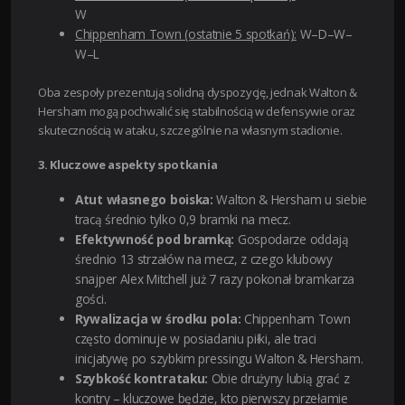
W
Chippenham Town (ostatnie 5 spotkań):
W–D–W–
W–L
Oba zespoły prezentują solidną dyspozycję, jednak Walton &
Hersham mogą pochwalić się stabilnością w defensywie oraz
skutecznością w ataku, szczególnie na własnym stadionie.
3. Kluczowe aspekty spotkania
Atut własnego boiska:
Walton & Hersham u siebie
tracą średnio tylko 0,9 bramki na mecz.
Efektywność pod bramką:
Gospodarze oddają
średnio 13 strzałów na mecz, z czego klubowy
snajper Alex Mitchell już 7 razy pokonał bramkarza
gości.
Rywalizacja w środku pola:
Chippenham Town
często dominuje w posiadaniu piłki, ale traci
inicjatywę po szybkim pressingu Walton & Hersham.
Szybkość kontrataku:
Obie drużyny lubią grać z
kontry – kluczowe będzie, kto pierwszy przełamie