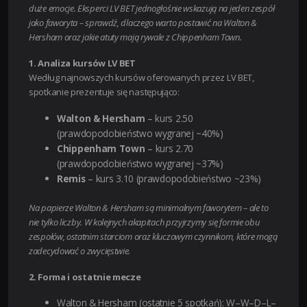
duże emocje. Eksperci LV BET jednogłośnie wskazują na jeden zespół
jako faworyta – sprawdź, dlaczego warto postawić na Walton &
Hersham oraz jakie atuty mają rywale z Chippenham Town.
1. Analiza kursów LV BET
Według najnowszych kursów oferowanych przez LV BET,
spotkanie prezentuje się następująco:
Walton & Hersham
– kurs 2.50
(prawdopodobieństwo wygranej ~40%)
Chippenham Town
– kurs 2.70
(prawdopodobieństwo wygranej ~37%)
Remis
– kurs 3.10 (prawdopodobieństwo ~23%)
Na papierze Walton & Hersham są minimalnym faworytem – ale to
nie tylko liczby. W kolejnych akapitach przyjrzymy się formie obu
zespołów, ostatnim starciom oraz kluczowym czynnikom, które mogą
zadecydować o zwycięstwie.
2. Forma i ostatnie mecze
Walton & Hersham (ostatnie 5 spotkań):
W–W–D–L–