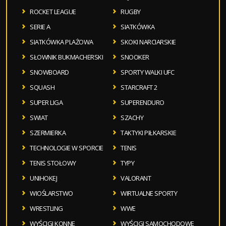
ROCKET LEAGUE
RUGBY
SERIE A
SIATKÓWKA
SIATKÓWKA PLAŻOWA
SKOKI NARCIARSKIE
SŁOWNIK BUKMACHERSKI
SNOOKER
SNOWBOARD
SPORTY WALKI UFC
SQUASH
STARCRAFT 2
SUPER LIGA
SUPERENDURO
SWIAT
SZACHY
SZERMIERKA
TAKTYKI PIŁKARSKIE
TECHNOLOGIE W SPORCIE
TENIS
TENIS STOŁOWY
TYPY
UNIHOKEJ
VALORANT
WIOŚLARSTWO
WIRTUALNE SPORTY
WRESTLING
WWE
WYŚCIGI KONNE
WYŚCIGI SAMOCHODOWE