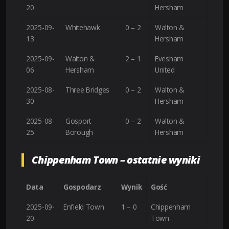
20
Hersham
2025-09-
Whitehawk
0 – 2
Walton &
13
Hersham
2025-09-
Walton &
2 – 1
Evesham
06
Hersham
United
2025-08-
Three Bridges
0 – 2
Walton &
30
Hersham
2025-08-
Gosport
0 – 2
Walton &
25
Borough
Hersham
Chippenham Town – ostatnie wyniki
Data
Gospodarz
Wynik
Gość
2025-09-
Enfield Town
1 – 0
Chippenham
20
Town