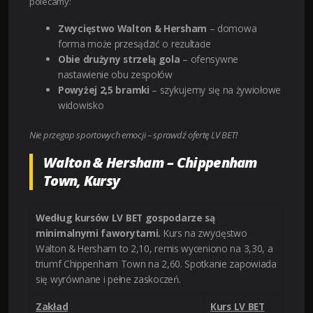
polecamy:
Zwycięstwo Walton & Hersham
– domowa
forma może przesądzić o rezultacie
Obie drużyny strzelą gola
– ofensywne
nastawienie obu zespołów
Powyżej 2,5 bramki
– szykujemy się na żywiołowe
widowisko
Nie przegap sportowych emocji – sprawdź ofertę LV BET!
Walton & Hersham – Chippenham
Town, Kursy
Według kursów LV BET gospodarze są
minimalnymi faworytami.
Kurs na zwycięstwo
Walton & Hersham to 2,10, remis wyceniono na 3,30, a
triumf Chippenham Town na 2,60. Spotkanie zapowiada
się wyrównane i pełne zaskoczeń.
Zakład
Kurs LV BET