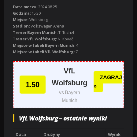
Data meczu:
2024-08-25
Godzina:
15:30
Miejsce:
Wolfsburg
Stadion:
Volkswagen Arena
Trener Bayern Munich:
T. Tuchel
Trener VfL Wolfsburg:
N. Kovač
Miejsce w tabeli Bayern Munich:
4
Miejsce w tabeli VfL Wolfsburg:
7
VfL
ZAGRAJ
Wolfsburg
1.50
»
vs Bayern
Munich
VfL Wolfsburg – ostatnie wyniki
Data
Drużyny
Wynik