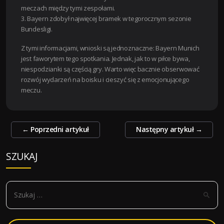
meczach między tymi zespołami.
3. Bayern zdobył najwięcej bramek w tegorocznym sezonie
Bundesligi.
Z tymi informacjami, wnioski są jednoznaczne: Bayern Munich
jest faworytem tego spotkania. Jednak, jak to w piłce bywa,
niespodzianki są częścią gry. Warto więc bacznie obserwować
rozwój wydarzeń na boisku i cieszyć się z emocjonującego
meczu.
Zobacz
←
Poprzedni artykuł
Następny artykuł
→
wpisy
SZUKAJ
S
z
u