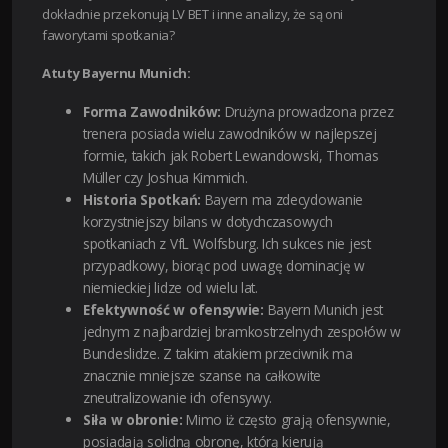
dokładnie przekonują LV BET i inne analizy, że są oni
faworytami spotkania?
Atuty Bayernu Munich:
Forma Zawodników:
Drużyna prowadzona przez
trenera posiada wielu zawodników w najlepszej
formie, takich jak Robert Lewandowski, Thomas
Müller czy Joshua Kimmich.
Historia Spotkań:
Bayern ma zdecydowanie
korzystniejszy bilans w dotychczasowych
spotkaniach z VfL Wolfsburg. Ich sukces nie jest
przypadkowy, biorąc pod uwagę dominację w
niemieckiej lidze od wielu lat.
Efektywność w ofensywie:
Bayern Munich jest
jednym z najbardziej bramkostrzelnych zespołów w
Bundeslidze. Z takim atakiem przeciwnik ma
znacznie mniejsze szanse na całkowite
zneutralizowanie ich ofensywy.
Siła w obronie:
Mimo iż często grają ofensywnie,
posiadają solidną obronę, którą kierują