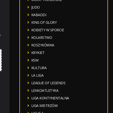
JUDO
KABADDI
KING OF GLORY
KOBIETY W SPORCIE
o
KOLARSTWO
KOSZYKÓWKA
KRYKIET
KSW
KULTURA
LA LIGA
LEAGUE OF LEGENDS
LEKKOATLETYKA
LIGA KONTYNENTALNA
LIGA MISTRZÓW