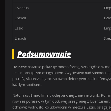
Juventus
Emp
Empoli
Bol
Lazio
Emp
Empoli
Spez
Podsumowanie
Udinese
ostatnio pokazuje mocną formę, szczególnie w mec
jest imponującym osiągnięciem. Zwycięstwo nad Sampdorią 4
potrafią skutecznie grać zarówno defensywnie, jak i ofens
każdym spotkaniu.
Natomiast
Empoli
ma trochę bardziej zmienne wyniki. Pomim
również porażek, w tym dotkliwej przegranej z Juventusem. 
odmówić woli walki, co udowodnili w meczu z Lazio, osiągają