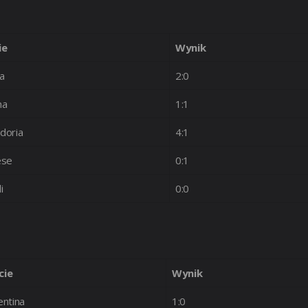
ie
Wynik
a
2:0
na
1:1
doria
4:1
ese
0:1
i
0:0
cie
Wynik
entina
1:0