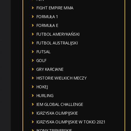
FIGHT EMPIRE MMA
FORMUŁA 1
FORMUŁA E
FUTBOL AMERYKAŃSKI
FUTBOL AUSTRALIJSKI
FUTSAL
GOLF
GRY KARCIANE
HISTORIE WIELKICH MECZY
HOKEJ
HURLING
IEM GLOBAL CHALLENGE
IGRZYSKA OLIMPIJSKIE
IGRZYSKA OLIMPIJSKIE W TOKIO 2021
IKONY TRENERSKIE