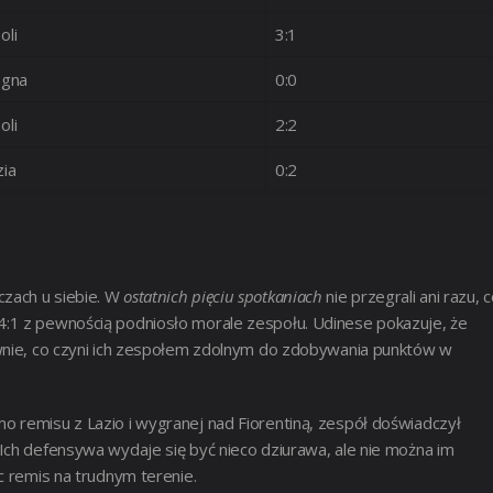
oli
3:1
ogna
0:0
oli
2:2
ia
0:2
zach u siebie. W
ostatnich pięciu spotkaniach
nie przegrali ani razu, 
:1 z pewnością podniosło morale zespołu. Udinese pokazuje, że
ywnie, co czyni ich zespołem zdolnym do zdobywania punktów w
o remisu z Lazio i wygranej nad Fiorentiną, zespół doświadczył
Ich defensywa wydaje się być nieco dziurawa, ale nie można im
c remis na trudnym terenie.