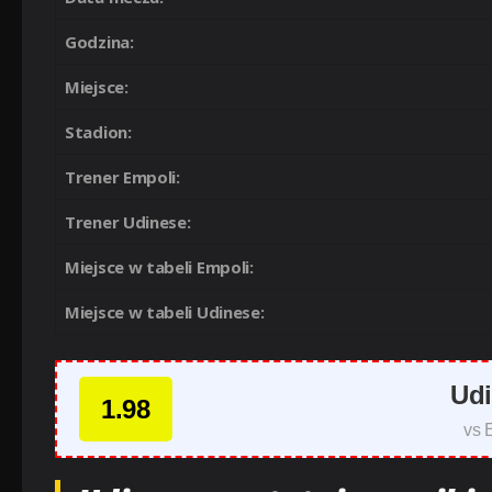
Godzina:
Miejsce:
Stadion:
Trener Empoli:
Trener Udinese:
Miejsce w tabeli Empoli:
Miejsce w tabeli Udinese:
Ud
1.98
vs 