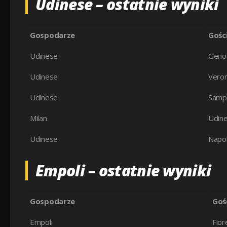
Udinese – ostatnie wyniki
Gospodarze
Gośc
Udinese
Geno
Udinese
Vero
Udinese
Samp
Milan
Udin
Udinese
Napol
Empoli – ostatnie wyniki
Gospodarze
Goś
Empoli
Fior