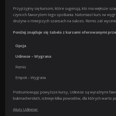
Przyjrzyjmy się kursom, które sugerują, kto ma większe sz
czyni ich faworytem tego spotkania. Natomiast kurs na wygra
drużyna o mniejszych szansach na sukces. Remis zaś wycenia
Poniżej znajduje się tabela z kursami oferowanymi prze
Opcja
Udinese – Wygrana
Remis
Empoli – Wygrana
Podsumowując powyższe kursy, Udinese są wyraźnymi fawor
bukmacherskich, istnieje kilka powodów, dla których warto 
Atuty Udinese: