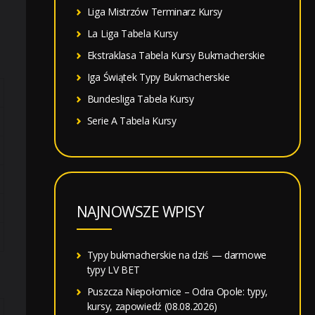
Liga Mistrzów Terminarz Kursy
La Liga Tabela Kursy
Ekstraklasa Tabela Kursy Bukmacherskie
Iga Świątek Typy Bukmacherskie
Bundesliga Tabela Kursy
Serie A Tabela Kursy
NAJNOWSZE WPISY
Typy bukmacherskie na dziś — darmowe
typy LV BET
Puszcza Niepołomice – Odra Opole: typy,
kursy, zapowiedź (08.08.2026)