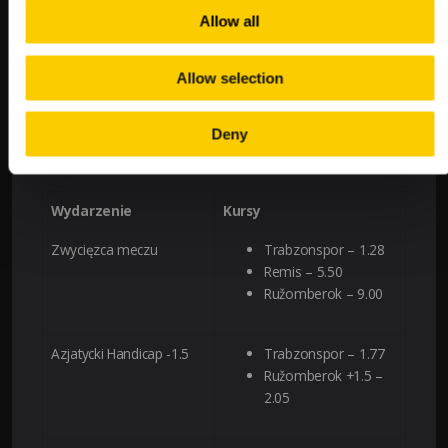
Allow all
Jeśli chodzi o kursy na liczbę goli, warto zauważyć, że
bukmacherzy przewidują raczej średnią ilość bramek w meczu.
Kurs na over 3.5 goli wynosi 2.10, co sugeruje, że możliwe jest
Allow selection
wystąpienie kilku bramek, ale wynik nie będzie ekstremalnie
wysoki.
Deny
Podsumowanie tabeli z kursami:
Wydarzenie
Kursy
Zwycięzca meczu
Trabzonspor – 1.28
Remis – 5.50
Ružomberok – 9.00
Azjatycki Handicap -1.5
Trabzonspor – 1.77
Ružomberok +1.5 –
2.05