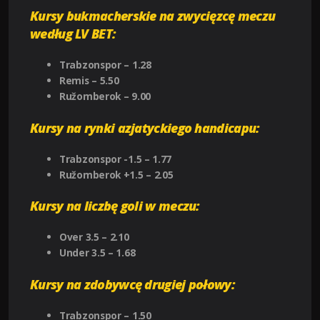
Kursy bukmacherskie na zwycięzcę meczu
według LV BET:
Trabzonspor – 1.28
Remis – 5.50
Ružomberok – 9.00
Kursy na rynki azjatyckiego handicapu:
Trabzonspor -1.5 – 1.77
Ružomberok +1.5 – 2.05
Kursy na liczbę goli w meczu:
Over 3.5 – 2.10
Under 3.5 – 1.68
Kursy na zdobywcę drugiej połowy:
Trabzonspor – 1.50