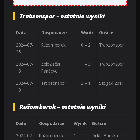
Trabzonspor – ostatnie wyniki
Data
Gospodarze
Wynik
Goście
2024-07-
Ružomberok
0 – 2
Trabzonspor
25
2024-07-
Železničar
1 – 3
Trabzonspor
13
Pančevo
2024-07-
Trabzonspor
2 – 1
Szeged 2011
10
Ružomberok – ostatnie wyniki
Data
Gospodarze
Wynik
Goście
2024-07-
Ružomberok
1 – 1
Dukla Banská