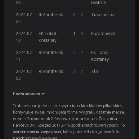
28
Bystrica
2024-07-
Ružomberok
0 – 2
Trabzonspor
25
2024-07-
FK Tobol
1 – 0
Ružomberok
18
Kostanay
2024-07-
Ružomberok
5 – 2
FK Tobol
11
Kostanay
2024-07-
Ružomberok
2 – 2
Zlin
03
Podsumowanie:
Trabzonspor, jeden z czołowych tureckich klubów piłkarskich,
kontynuuje swoją imponującą formę. Wygrali 3 ostatnie mecze,
w tym z Ružomberok 2-0 w kwalifikacjach oraz z Železničar
Pančevo 3-1 i Szeged 2011 2-1 w spotkaniach towarzyskich.
To
świetna seria zwycięstw
, która podkreśla ich gotowość do
nadchodzących wyzwań.