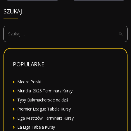
wpisy
SZUKAJ
S
z
u
k
a
POPULARNE:
j
:
Mecze Polski
Mundial 2026 Terminarz Kursy
Typy Bukmacherskie na dziś
Premier League Tabela Kursy
Liga Mistrzów Terminarz Kursy
La Liga Tabela Kursy