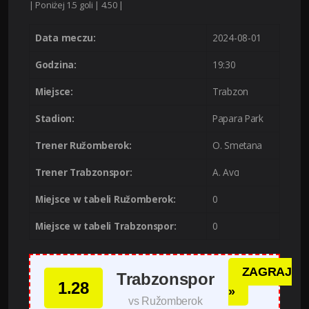
| Poniżej 1.5 goli | 4.50 |
Data meczu:
2024-08-01
Godzina:
19:30
Miejsce:
Trabzon
Stadion:
Papara Park
Trener Ružomberok:
O. Smetana
Trener Trabzonspor:
A. Avcı
Miejsce w tabeli Ružomberok:
0
Miejsce w tabeli Trabzonspor:
0
ZAGRAJ
Trabzonspor
1.28
»
vs Ružomberok