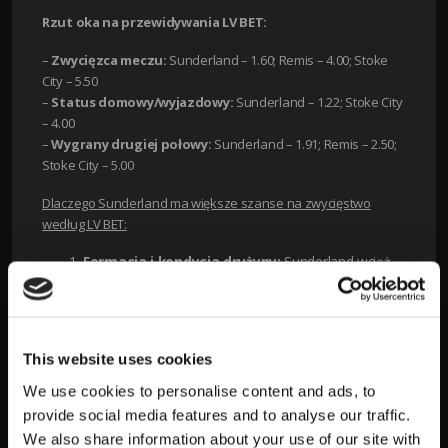
Rzut oka na przewidywania LV BET:
–
Zwycięzca meczu:
Sunderland – 1.60; Remis – 4.00; Stoke
City – 5.50
–
Status domowy/wyjazdowy:
Sunderland – 1.22; Stoke City
– 4.00
–
Wygrany drugiej połowy:
Sunderland – 1.91; Remis – 2.50;
Stoke City – 5.00
Dlaczego Sunderland ma większe szanse na zwycięstwo
według LV BET:
Formacja i kondycja drużyny:
Sunderland wciąż
prezentuje solidną formę, a ich efektywne strategie
gry często przekładają się na sukcesy na boisku, co
z pewnością budzi nadzieje kibiców na kolejny triumf
w nadchodzącym meczu.
This website uses cookies
Atut własnego boiska:
Mecz odbędzie się na
We use cookies to personalise content and ads, to
stadionie Sunderland, co zazwyczaj stanowi duży
provide social media features and to analyse our traffic.
plus dla gospodarzy. Wsparcie wiernych kibiców
często dodaje drużynie dodatkowej motywacji do
We also share information about your use of our site with