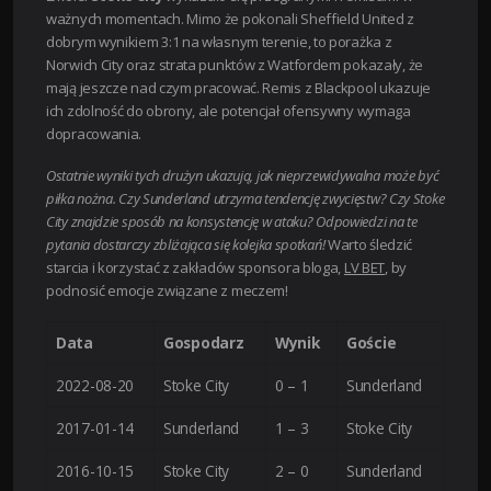
ważnych momentach. Mimo że pokonali Sheffield United z
dobrym wynikiem 3:1 na własnym terenie, to porażka z
Norwich City oraz strata punktów z Watfordem pokazały, że
mają jeszcze nad czym pracować. Remis z Blackpool ukazuje
ich zdolność do obrony, ale potencjał ofensywny wymaga
dopracowania.
Ostatnie wyniki tych drużyn ukazują, jak nieprzewidywalna może być
piłka nożna. Czy Sunderland utrzyma tendencję zwycięstw? Czy Stoke
City znajdzie sposób na konsystencję w ataku? Odpowiedzi na te
pytania dostarczy zbliżająca się kolejka spotkań!
Warto śledzić
starcia i korzystać z zakładów sponsora bloga,
LV BET
, by
podnosić emocje związane z meczem!
Data
Gospodarz
Wynik
Goście
2022-08-20
Stoke City
0 – 1
Sunderland
2017-01-14
Sunderland
1 – 3
Stoke City
2016-10-15
Stoke City
2 – 0
Sunderland