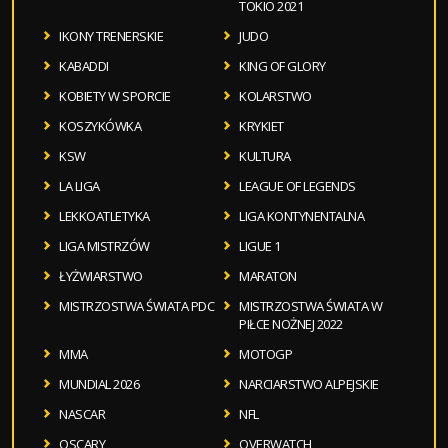
TOKIO 2021
IKONY TRENERSKIE
JUDO
KABADDI
KING OF GLORY
KOBIETY W SPORCIE
KOLARSTWO
KOSZYKÓWKA
KRYKIET
KSW
KULTURA
LA LIGA
LEAGUE OF LEGENDS
LEKKOATLETYKA
LIGA KONTYNENTALNA
LIGA MISTRZÓW
LIGUE 1
ŁYŻWIARSTWO
MARATON
MISTRZOSTWA ŚWIATA PDC
MISTRZOSTWA ŚWIATA W
PIŁCE NOŻNEJ 2022
MMA
MOTOGP
MUNDIAL 2026
NARCIARSTWO ALPEJSKIE
NASCAR
NFL
OSCARY
OVERWATCH