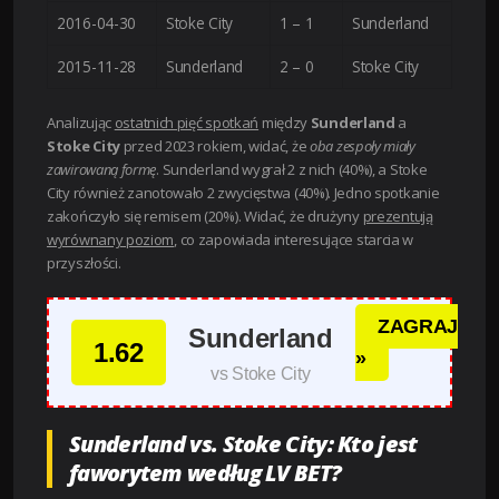
2016-04-30
Stoke City
1 – 1
Sunderland
2015-11-28
Sunderland
2 – 0
Stoke City
Analizując
ostatnich pięć spotkań
między
Sunderland
a
Stoke City
przed 2023 rokiem, widać, że
oba zespoły miały
zawirowaną formę
. Sunderland wygrał 2 z nich (40%), a Stoke
City również zanotowało 2 zwycięstwa (40%). Jedno spotkanie
zakończyło się remisem (20%). Widać, że drużyny
prezentują
wyrównany poziom
, co zapowiada interesujące starcia w
przyszłości.
ZAGRAJ
Sunderland
1.62
»
vs Stoke City
Sunderland vs. Stoke City: Kto jest
faworytem według LV BET?