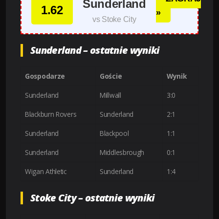
Sunderland
1.62
»
vs Stoke City
Sunderland – ostatnie wyniki
Gospodarze
Goście
Wynik
Sunderland
Millwall
3:0
Blackburn Rovers
Sunderland
2:1
Sunderland
Blackpool
1:1
Sunderland
Middlesbrough
0:1
Wigan Athletic
Sunderland
1:4
Stoke City – ostatnie wyniki