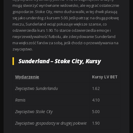
mogą stworzyć wyrównane widowisko, ale wygrać ostatecznie
gospodarze. Stoke City, mimo ducha walki, w tej chwili plasują
się jako underdog z kursem 5.00. Jeśli patrząc na drugą połowę
meczu, Sunderland wciąż pokazuje większe szanse, co
odzwierciedla kurs 1.90. To starcie odzwierciedla emocje i
nieprzewidywalność futbolu, ale zdecydowanie Sunderland
ma większość fanów za sobą, jeśli chodzi o przewidywania na
zwycięstwo.
Sunderland – Stoke City, Kursy
Wydarzenie
Kursy LV BET
Zwycięstwo Sunderlandu
1.62
Remis
4.10
Zwycięstwo Stoke City
5.00
Zwycięstwo gospodarzy w drugiej połowie
1.90