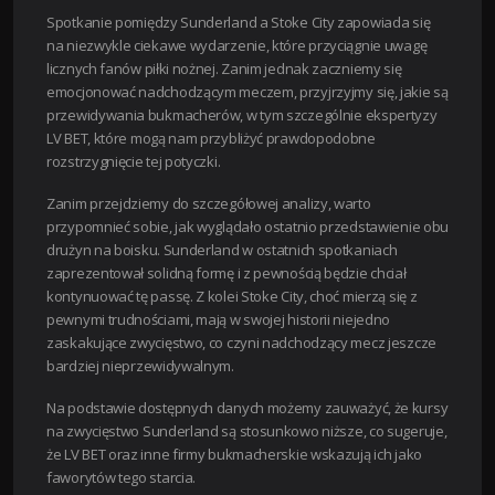
Spotkanie pomiędzy Sunderland a Stoke City zapowiada się
na niezwykle ciekawe wydarzenie, które przyciągnie uwagę
licznych fanów piłki nożnej. Zanim jednak zaczniemy się
emocjonować nadchodzącym meczem, przyjrzyjmy się, jakie są
przewidywania bukmacherów, w tym szczególnie ekspertyzy
LV BET, które mogą nam przybliżyć prawdopodobne
rozstrzygnięcie tej potyczki.
Zanim przejdziemy do szczegółowej analizy, warto
przypomnieć sobie, jak wyglądało ostatnio przedstawienie obu
drużyn na boisku. Sunderland w ostatnich spotkaniach
zaprezentował solidną formę i z pewnością będzie chciał
kontynuować tę passę. Z kolei Stoke City, choć mierzą się z
pewnymi trudnościami, mają w swojej historii niejedno
zaskakujące zwycięstwo, co czyni nadchodzący mecz jeszcze
bardziej nieprzewidywalnym.
Na podstawie dostępnych danych możemy zauważyć, że kursy
na zwycięstwo Sunderland są stosunkowo niższe, co sugeruje,
że LV BET oraz inne firmy bukmacherskie wskazują ich jako
faworytów tego starcia.