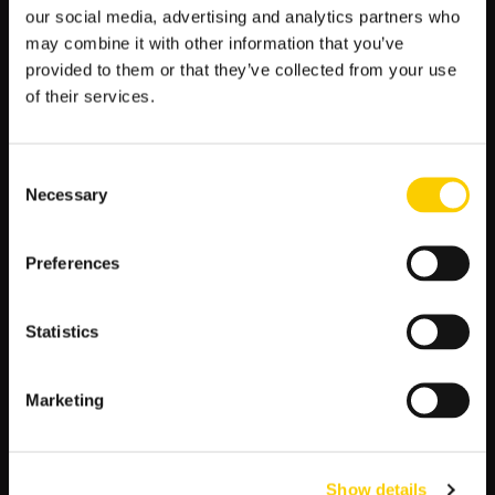
walki o zwycięstwo.
our social media, advertising and analytics partners who
Siła ofensywna:
Drużyna Sunderland wyróżnia się
may combine it with other information that you’ve
agresywną grą ofensywną. Ich zdolność do
provided to them or that they’ve collected from your use
kontrolowania piłki i umiejętność tworzenia sytuacji
of their services.
strzeleckich mogą być decydujące w meczu z Stoke
City.
Poprzednie starcia:
Analiza wcześniejszych
Consent
spotkań między tymi drużynami pokazuje, że
Necessary
Selection
Sunderland ma przewagę nad swoim przeciwnikiem,
co tylko wzmacnia ich pozycję jako faworyta.
Preferences
Tabela podsumowująca:
Kategoria
Kurs na
Kurs
Kurs
Statistics
Sunderland
na
na
remis
Stoke
Marketing
City
Zwycięzca meczu
1.60
4.00
5.50
Status
1.22
–
4.00
Show details