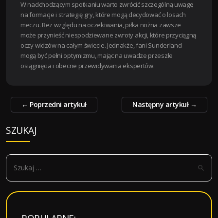
W nadchodzącym spotkaniu warto zwrócić szczególną uwagę
na formacje i strategię gry, które mogą decydować o losach
meczu. Bez względu na oczekiwania, piłka nożna zawsze
może przynieść niespodziewane zwroty akcji, które przyciągną
oczy widzów na całym świecie. Jednakże, fani Sunderland
mogą być pełni optymizmu, mając na uwadze przeszłe
osiągnięcia i obecne przewidywania ekspertów.
Zobacz
←
Poprzedni artykuł
Następny artykuł
→
wpisy
SZUKAJ
S
z
u
k
a