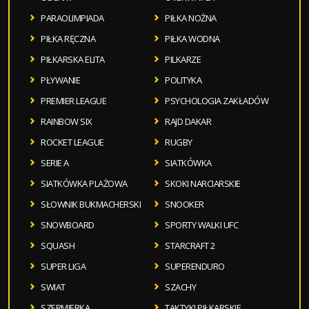
PARAOLIMPIADA
PIŁKA NOŻNA
PIŁKA RĘCZNA
PIŁKA WODNA
PIŁKARSKA ELITA
PILKARZE
PŁYWANIE
POLITYKA
PREMIER LEAGUE
PSYCHOLOGIA ZAKŁADÓW
RAINBOW SIX
RAJD DAKAR
ROCKET LEAGUE
RUGBY
SERIE A
SIATKÓWKA
SIATKÓWKA PLAŻOWA
SKOKI NARCIARSKIE
SŁOWNIK BUKMACHERSKI
SNOOKER
SNOWBOARD
SPORTY WALKI UFC
SQUASH
STARCRAFT 2
SUPER LIGA
SUPERENDURO
SWIAT
SZACHY
SZERMIERKA
TAKTYKI PIŁKARSKIE