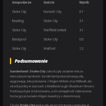
Gospodarze
Goście
Wynik
Stoke City
Norwich City
0:1
Reading
Stoke City
2:1
Stoke City
Sheffield United
3:1
Blackpool
Stoke City
0:0
Stoke City
Watford
1:2
Podsumowanie
Sunderland
i
Stoke City
zakończyły ostatnie mecze
mieszanymi wynikami. Sunderland pokazał swoją siłę,
wygrywając zdecydowanie z Wigan Athletic oraz Millwall, ale
stracił punkty w starciach z Middlesbrough i Blackburn Rovers.
Punktacja była zróżnicowana, a ich umiejętność odwracania
losów gry przeciwko Wigan świadczy o determinacji.
Z kolei
Stoke City
wykazało się przegranymi i remisami w