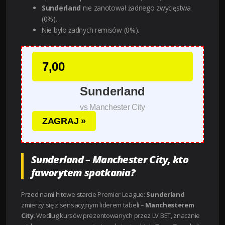
Sunderland
nie zanotował żadnego zwycięstwa
(0%).
Nie było żadnych remisów (0%).
7,00
Sunderland
vs Manchester City
ZAGRAJ »
Sunderland – Manchester City, kto
faworytem spotkania?
Przed nami hitowe starcie Premier League:
Sunderland
zmierzy się z sensacyjnym liderem tabeli –
Manchesterem
City
. Według kursów prezentowanych przez LV BET, znacznie