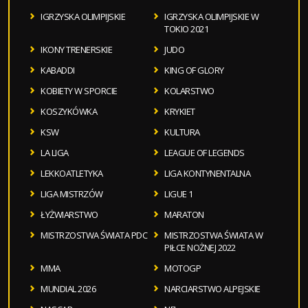
IGRZYSKA OLIMPIJSKIE
IGRZYSKA OLIMPIJSKIE W
TOKIO 2021
IKONY TRENERSKIE
JUDO
KABADDI
KING OF GLORY
KOBIETY W SPORCIE
KOLARSTWO
KOSZYKÓWKA
KRYKIET
KSW
KULTURA
LA LIGA
LEAGUE OF LEGENDS
LEKKOATLETYKA
LIGA KONTYNENTALNA
LIGA MISTRZÓW
LIGUE 1
ŁYŻWIARSTWO
MARATON
MISTRZOSTWA ŚWIATA PDC
MISTRZOSTWA ŚWIATA W
PIŁCE NOŻNEJ 2022
MMA
MOTOGP
MUNDIAL 2026
NARCIARSTWO ALPEJSKIE