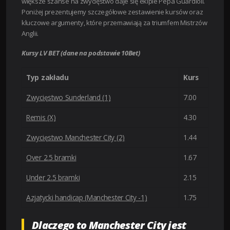
większe szanse na zwycięstwo daje się ekipie Pepa Guardioli.
Poniżej prezentujemy szczegółowe zestawienie kursów oraz
kluczowe argumenty, które przemawiają za triumfem Mistrzów
Anglii.
Kursy LV BET (dane na podstawie 10Bet)
Typ zakładu
Kurs
Zwycięstwo Sunderland (1)
7.00
Remis (X)
4.30
Zwycięstwo Manchester City (2)
1.44
Over 2.5 bramki
1.67
Under 2.5 bramki
2.15
Azjatycki handicap (Manchester City -1)
1.75
Dlaczego to Manchester City jest