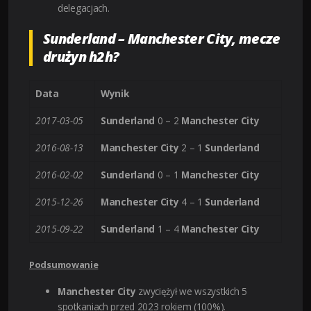
delegacjach.
Sunderland – Manchester City, mecze
drużyn h2h?
Data
Wynik
2017-03-05
Sunderland
0 – 2
Manchester City
2016-08-13
Manchester City
2 – 1
Sunderland
2016-02-02
Sunderland
0 – 1
Manchester City
2015-12-26
Manchester City
4 – 1
Sunderland
2015-09-22
Sunderland
1 – 4
Manchester City
Podsumowanie
Manchester City
zwyciężył we wszystkich 5
spotkaniach przed 2023 rokiem (100%).