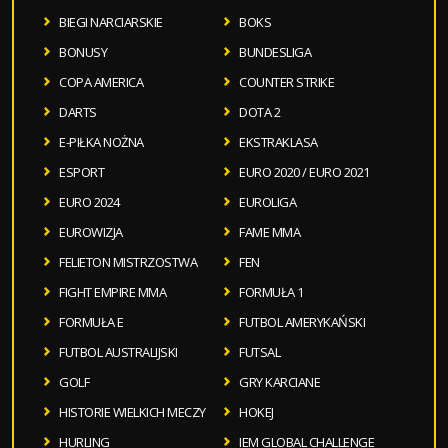
BIEGI NARCIARSKIE
BOKS
BONUSY
BUNDESLIGA
COPA AMERICA
COUNTER STRIKE
DARTS
DOTA 2
E-PIŁKA NOŻNA
EKSTRAKLASA
ESPORT
EURO 2020 / EURO 2021
EURO 2024
EUROLIGA
EUROWIZJA
FAME MMA
FELIETON MISTRZOSTWA
FEN
FIGHT EMPIRE MMA
FORMUŁA 1
FORMUŁA E
FUTBOL AMERYKAŃSKI
FUTBOL AUSTRALIJSKI
FUTSAL
GOLF
GRY KARCIANE
HISTORIE WIELKICH MECZY
HOKEJ
HURLING
IEM GLOBAL CHALLENGE