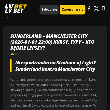
Ma
Strona główna
Menu
LV BET
Zaloguj się
Zarejestruj się
Sunderland – Manchester City (2026-01-01 22:00) Kursy, Typy – Kto
będzie lepszy?
Me
SUNDERLAND – MANCHESTER CITY
(2026-01-01 22:00) KURSY, TYPY – KTO
BĘDZIE LEPSZY?
Menu
Niespodzianka na Stadium of Light?
Sunderland kontra Manchester City
W sobotnie popołudnie gospodarze marzą o sensacji – kurs
na ich zwycięstwo to
7.00
, co pokazuje, że bukmacherzy
stawiają tu na rolę Goliata Manchesteru City. „The Citizens”
przystępują do gry jako zdecydowani faworyci z kursem
1.44
,
ale piłka nożna potrafi płatać figle. Remis wyceniono na
4.30
, co
zachęca śmiałków do rozważenia wszystkich scenariuszy. W