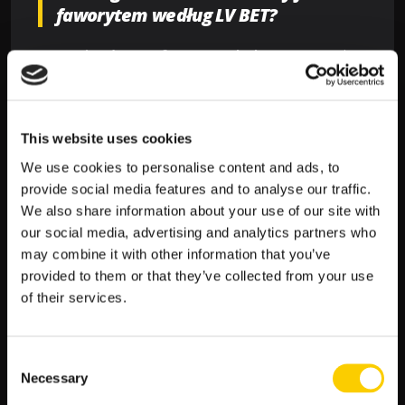
faworytem według LV BET?
Niezrównana forma strzelecka:
City otworzyli
sezon z impetem, zdobywając średnio niemal 3
gole na mecz.
Skuteczność w ofensywie:
Podopieczni Guardioli
potrafią wykorzystywać niemal każdą okazję – ich
This website uses cookies
konwersja sytuacji to jeden z najlepszych
We use cookies to personalise content and ads, to
wskaźników w lidze.
provide social media features and to analyse our traffic.
Siła rezerwowych:
Manchester może rotować
We also share information about your use of our site with
składem bez utraty jakości – nawet zmiennicy
our social media, advertising and analytics partners who
wnoszą dużą wartość.
Statystyki bezpośrednie:
W ostatnich pięciu
may combine it with other information that you’ve
spotkaniach z Sunderland, City wygrywało aż cztery
provided to them or that they’ve collected from your use
razy, zachowując przy tym bilans bramkowy 15–3.
of their services.
Taktyczna elastyczność:
Guardiola potrafi
dostosować ustawienie do rywala, co często
zaskakuje przeciwników w kluczowych momentach
Consent
meczu.
Necessary
Selection
Psychologiczny komfort:
Drużyna z Manchesteru