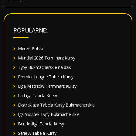
z
u
k
a
POPULARNE:
j
:
Mecze Polski
Mundial 2026 Terminarz Kursy
Typy Bukmacherskie na dziś
Premier League Tabela Kursy
Liga Mistrzów Terminarz Kursy
La Liga Tabela Kursy
Ekstraklasa Tabela Kursy Bukmacherskie
Iga Świątek Typy Bukmacherskie
Bundesliga Tabela Kursy
Serie A Tabela Kursy