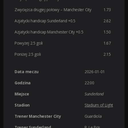
Zwycięzca drugiej połowy – Manchester City
1.73
Azjatycki handicap Sunderland +0.5
2.62
Azjatycki handicap Manchester City +0.5
1.50
Powyżej 2.5 goli
1.67
Poniżej 2.5 goli
2.15
Data meczu
2026-01-01
Godzina
22:00
Miejsce
Sunderland
Stadion
Stadium of Light
Trener Manchester City
Guardiola
Trener Sunderland
R. Le Bris