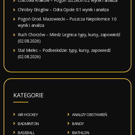
Cracovia Krakow – Pogon Szczecin 0:2 wynik i analiza
Chrobry Głogów – Odra Opole 0:1 wynik i analiza
Pogoń Grod. Mazowiecki – Puszcza Niepołomice 1:0
wynik i analiza
Ruch Chorzów – Miedz Legnica: typy, kursy, zapowiedź
(02.08.2026)
Stal Mielec – Podbeskidzie: typy, kursy, zapowiedź
(02.08.2026)
KATEGORIE
AIR HOCKEY
ANALIZY OBSTAWIEŃ
BADMINTON
BANDY
BASEBALL
BIATHLON