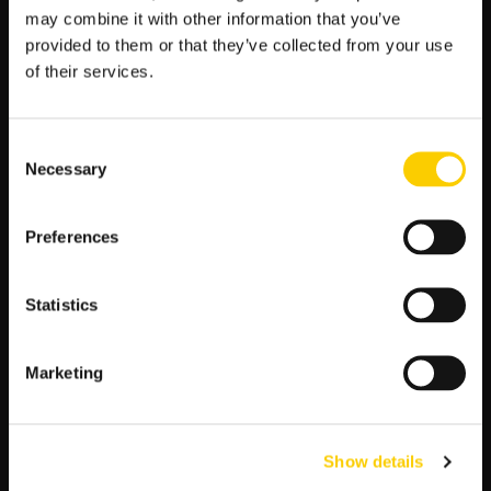
co jest istotnym czynnikiem. Ich ofensywa na
may combine it with other information that you’ve
własnym boisku często sprawia trudności
provided to them or that they’ve collected from your use
przeciwnikom.
of their services.
Skład zespołu:
Zespół posiada kilku kluczowych
zawodników, którzy mogą przeważyć szalę na
korzyść gospodarzy. Ich umiejętności pozwalają
Consent
tworzyć akcje ofensywne, które stanowią duże
Necessary
Selection
zagrożenie dla każdej obrony.
Taktyka gry:
Strasbourg preferuje grę
pressingiem, co może prowadzić do częstych
Preferences
błędów obrony Nantes i otwiera szanse do zdobycia
bramki.
Statistics
Tabela pokazująca kursy na mecz Strasbourg – Nantes:
Marketing
Kategoria
Strasbourg
Remis
Nantes
Zwycięstwo w meczu
2.00
3.45
3.80
Strasbourg wygrywa
2.40
2.45
3.75
Show details
drugą połowę