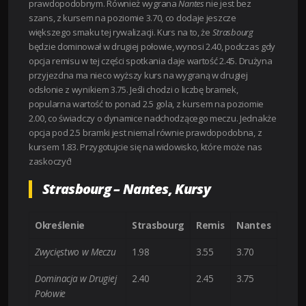
prawdopodobnym. Również wygrana
Nantes
nie jest bez
szans, z kursem na poziomie 3.70, co dodaje jeszcze
większego smaku tej rywalizacji. Kurs na to, że
Strasbourg
będzie dominował w drugiej połowie, wynosi 2.40, podczas gdy
opcja remisu w tej części spotkania daje wartość 2.45. Drużyna
przyjezdna ma nieco wyższy kurs na wygraną w drugiej
odsłonie z wynikiem 3.75. Jeśli chodzi o liczbę bramek,
popularna wartość to ponad 2.5 gola, z kursem na poziomie
2.00, co świadczy o dynamice nadchodzącego meczu. Jednakże
opcja pod 2.5 bramki jest niemal równie prawdopodobna, z
kursem 1.83. Przygotujcie się na widowisko, które może nas
zaskoczyć!
Strasbourg – Nantes, Kursy
Określenie
Strasbourg
Remis
Nantes
Zwycięstwo w Meczu
1.98
3.55
3.70
Dominacja w Drugiej
2.40
2.45
3.75
Połowie