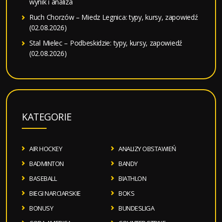
wynik i analiza
Ruch Chorzów – Miedz Legnica: typy, kursy, zapowiedź
(02.08.2026)
Stal Mielec – Podbeskidzie: typy, kursy, zapowiedź
(02.08.2026)
KATEGORIE
AIR HOCKEY
ANALIZY OBSTAWIEŃ
BADMINTON
BANDY
BASEBALL
BIATHLON
BIEGI NARCIARSKIE
BOKS
BONUSY
BUNDESLIGA