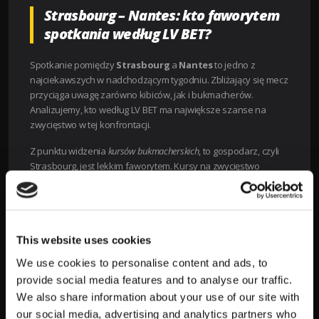
Strasbourg – Nantes: kto faworytem
spotkania według LV BET?
Spotkanie pomiędzy
Strasbourg
a
Nantes
to jedno z
najciekawszych w nadchodzącym tygodniu. Zbliżający się mecz
przyciąga uwagę zarówno kibiców, jak i bukmacherów.
Analizujemy, kto według LV BET ma największe szanse na
zwycięstwo w tej konfrontacji.
Z punktu widzenia
kursów bukmacherskich
, to gospodarz, czyli
Strasbourg, jest lekkim faworytem. Kursy na zwycięstwo
Strasbourg wahają się w okolicach 1.98-2.05, co wskazuje na
umiarkowane zaufanie analityków do tej drużyny. Z kolei
kursy na wygraną Nantes to około 3.55-3.80, co klasyfikuje tę
drużynę jako underdoga. Remis również wydaje się
This website uses cookies
prawdopodobnym wynikiem, z kursem w granicach 3.45-3.75.
We use cookies to personalise content and ads, to
Analiza przewagi Strasbourg:
provide social media features and to analyse our traffic.
Forma domowa:
Strasbourg znajduje się w
We also share information about your use of our site with
znakomitej formie w meczach na własnym terenie,
our social media, advertising and analytics partners who