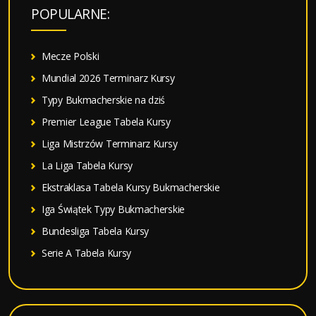
a
POPULARNE:
j
:
Mecze Polski
Mundial 2026 Terminarz Kursy
Typy Bukmacherskie na dziś
Premier League Tabela Kursy
Liga Mistrzów Terminarz Kursy
La Liga Tabela Kursy
Ekstraklasa Tabela Kursy Bukmacherskie
Iga Świątek Typy Bukmacherskie
Bundesliga Tabela Kursy
Serie A Tabela Kursy