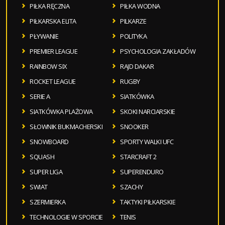
PIŁKA RĘCZNA
PIŁKA WODNA
PIŁKARSKA ELITA
PILKARZE
PŁYWANIE
POLITYKA
PREMIER LEAGUE
PSYCHOLOGIA ZAKŁADÓW
RAINBOW SIX
RAJD DAKAR
ROCKET LEAGUE
RUGBY
SERIE A
SIATKÓWKA
SIATKÓWKA PLAŻOWA
SKOKI NARCIARSKIE
SŁOWNIK BUKMACHERSKI
SNOOKER
SNOWBOARD
SPORTY WALKI UFC
SQUASH
STARCRAFT 2
SUPER LIGA
SUPERENDURO
SWIAT
SZACHY
SZERMIERKA
TAKTYKI PIŁKARSKIE
TECHNOLOGIE W SPORCIE
TENIS