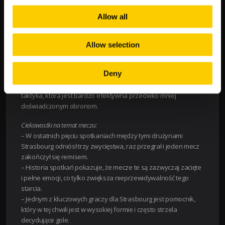
Przewaga punktowa
2.30
–
1.65
Allow all
– Strasbourg -0.75
Allow selection
W porównaniu do innych zespołów, Strasbourg ma nieco
wyższe kursy, rozdzielając się na kategorię wygranej meczu, co
Deny
pokazuje ich potencjał w przyszłym spotkaniu. Potencjalne
atuty
tej drużyny to zróżnicowany skład oraz strategiczna
taktyka, która jest bardzo efektywna przeciwko mniej
doświadczonym obronom.
Ciekawostki na temat meczu:
– W ostatnich pięciu spotkaniach między tymi drużynami
Strasbourg odniósł trzy zwycięstwa, raz przegrał i jeden mecz
zakończył się remisem.
– Historia spotkań pokazuje, że mecze te są zazwyczaj zacięte
i pełne emocji, co tylko zwiększa nieprzewidywalność tego
starcia.
– Jednym z kluczowych graczy dla Strasbourg jest pomocnik,
który w tej chwili jest w wysokiej formie i często strzela
decydujące gole.