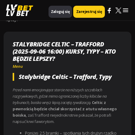
Mai
Strona główna
Menu
LV BET
Zaloguj się
Zarejestruj się
Stalybridge Celtic – Trafford (2025-09-06 16:00) Kursy, Typy – Kto będzie
lepszy?
Me
STALYBRIDGE CELTIC – TRAFFORD
(2025-09-06 16:00) KURSY, TYPY – KTO
BĘDZIE LEPSZY?
Menu
Stalybridge Celtic – Trafford, Typy
Przed nami emocjonujące starcie na niższych szczeblach
rozgrywkowych, gdzie mimo ograniczonej liczby kibiców na
trybunach, boiska wręcz kipią zaciętą rywalizacją.
Celtic z
pewnością będzie chciał skorzystać z atutu własnego
boiska,
zaś Trafford niejednokrotnie pokazał, że potrafi
napsuć krwi faworytom.
Poniżej 2.5 bramki
– spotkania tych drużyn rzadko