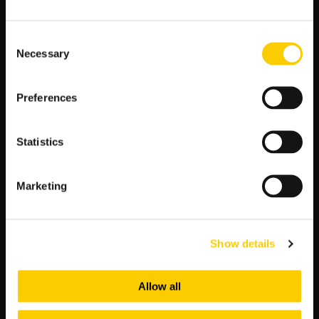
Stalybridge preferuje atak pozycyjny z szybkim rozgrywaniem
piłki na skrzydłach, co stwarza wiele sytuacji bramkowych.
Trafford z kolei często przechodzi do szybkich kontrataków,
Consent
ale jak na razie technika i szybkość gospodarzy ogranicza ich
Necessary
Selection
skuteczność.
Podsumowanie najważniejszych
Preferences
danych
Statistics
Parametr
Stalybridge
Trafford
Celtic
Marketing
Ostatnie 5 meczów (Z-
3-1-1
2-0-3
R-P)
Bramki zdobyte
11
7
Show details
(ostatnie 5)
Bramki stracone
6
9
Allow all
(ostatnie 5)