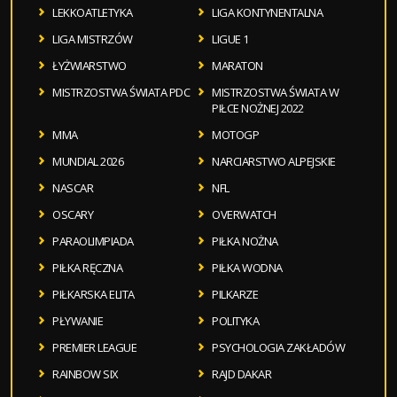
LEKKOATLETYKA
LIGA KONTYNENTALNA
LIGA MISTRZÓW
LIGUE 1
ŁYŻWIARSTWO
MARATON
MISTRZOSTWA ŚWIATA PDC
MISTRZOSTWA ŚWIATA W
PIŁCE NOŻNEJ 2022
MMA
MOTOGP
MUNDIAL 2026
NARCIARSTWO ALPEJSKIE
NASCAR
NFL
OSCARY
OVERWATCH
PARAOLIMPIADA
PIŁKA NOŻNA
PIŁKA RĘCZNA
PIŁKA WODNA
PIŁKARSKA ELITA
PILKARZE
PŁYWANIE
POLITYKA
PREMIER LEAGUE
PSYCHOLOGIA ZAKŁADÓW
RAINBOW SIX
RAJD DAKAR