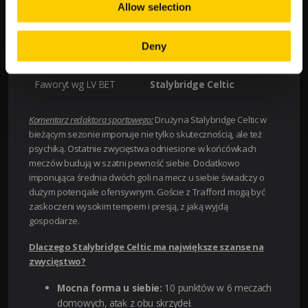
Średnia goli na mecz (u
2.0
–
Allow selection
siebie)
Kurs LV BET na
2.10
3.50
Deny
zwycięstwo
Faworyt wg LV BET
Stalybridge Celtic
Komentarz redaktora sportowego:
Drużyna Stalybridge Celtic w
bieżącym sezonie imponuje nie tylko skutecznością, ale też
psychiką. Ostatnie zwycięstwa odniesione w końcówkach
meczów budują w szatni pewność siebie. Dodatkowo
imponująca średnia dwóch goli na mecz u siebie świadczy o
dużym potencjale ofensywnym. Goście z Trafford mogą być
zaskoczeni wysokim tempem i presją, z jaką wyjdą
gospodarze.
Dlaczego Stalybridge Celtic ma największe szanse na
zwycięstwo?
Mocna forma u siebie:
10 punktów w 6 meczach
domowych, atak z obu skrzydeł.