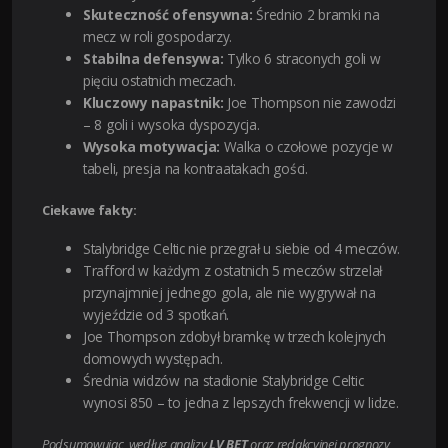
Skuteczność ofensywna:
Średnio 2 bramki na
mecz w roli gospodarzy.
Stabilna defensywa:
Tylko 6 straconych goli w
pięciu ostatnich meczach.
Kluczowy napastnik:
Joe Thompson nie zawodzi
– 8 goli i wysoka dyspozycja.
Wysoka motywacja:
Walka o czołowe pozycje w
tabeli, presja na kontraatakach gości.
Ciekawe fakty:
Stalybridge Celtic nie przegrał u siebie od 4 meczów.
Trafford w każdym z ostatnich 5 meczów strzelał
przynajmniej jednego gola, ale nie wygrywał na
wyjeździe od 3 spotkań.
Joe Thompson zdobył bramkę w trzech kolejnych
domowych występach.
Średnia widzów na stadionie Stalybridge Celtic
wynosi 850 – to jedna z lepszych frekwencji w lidze.
Podsumowując, według analizy
LV BET
oraz redakcyjnej prognozy,