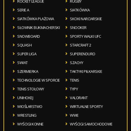
ROCKET LEAGUE
RUGBY
SERIE A
SIATKÓWKA
SIATKÓWKA PLAŻOWA
SKOKI NARCIARSKIE
SŁOWNIK BUKMACHERSKI
SNOOKER
SNOWBOARD
SPORTY WALKI UFC
SQUASH
STARCRAFT 2
SUPER LIGA
SUPERENDURO
SWIAT
SZACHY
SZERMIERKA
TAKTYKI PIŁKARSKIE
TECHNOLOGIE W SPORCIE
TENIS
TENIS STOŁOWY
TYPY
UNIHOKEJ
VALORANT
WIOŚLARSTWO
WIRTUALNE SPORTY
WRESTLING
WWE
WYŚCIGI KONNE
WYŚCIGI SAMOCHODOWE