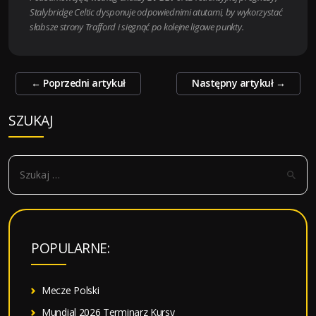
Stalybridge Celtic dysponuje odpowiednimi atutami, by wykorzystać
słabsze strony Trafford i sięgnąć po kolejne ligowe punkty.
Zobacz
←
Poprzedni artykuł
Następny artykuł
→
wpisy
SZUKAJ
S
z
u
k
a
POPULARNE:
j
:
Mecze Polski
Mundial 2026 Terminarz Kursy