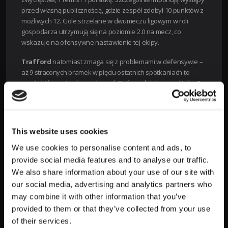
przed własną publicznością, gdzie zespół zdobył 10 punktów z
możliwych 12. Gole strzelane w dwumeczu ligowym w roli
gospodarza utrzymują się na poziomie 2.0 na mecz, co
wskazuje na ofensywne nastawienie tej ekipy.
Trafford
natomiast zmaga się z problemami w defensywie –
aż 9 straconych bramek w pięciu ostatnich spotkaniach to
wynik, którego trudno się bronić. Goście zdołali wygrać tylko 2 z
ostatnich 5 spotkań i tracą cenne punkty w walce o miejsca
premiowane grą w górnej części tabeli.
Kluczowi zawodnicy
This website uses cookies
Stalybridge Celtic:
Joe Thompson
(środkowy
We use cookies to personalise content and ads, to
napastnik) – 8 goli w sezonie, wysoka skuteczność
provide social media features and to analyse our traffic.
w polu karnym.
We also share information about your use of our site with
Trafford:
Tommy Graham
(środek pomocy) –
our social media, advertising and analytics partners who
kreator akcji ofensywnych, 5 asyst.
may combine it with other information that you’ve
provided to them or that they’ve collected from your use
Taktyczne dywagacje
of their services.