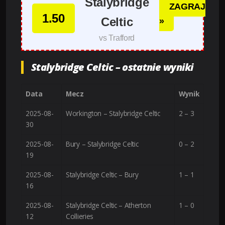
Stalybridge
ZAGRAJ
1.50
Celtic
»
vs Trafford
Stalybridge Celtic – ostatnie wyniki
Data
Mecz
Wynik
2025-08-
Workington – Stalybridge Celtic
2 – 3
30
2025-08-
Bury – Stalybridge Celtic
0 – 2
19
2025-08-
Stalybridge Celtic – Bury
1 – 1
16
2025-08-
Stalybridge Celtic – Atherton
1 – 0
12
Collieries