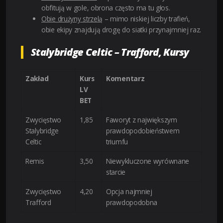
obfitują w gole, obrona często ma tu głos.
Obie drużyny strzelą
– mimo niskiej liczby trafień,
obie ekipy znajdują drogę do siatki przynajmniej raz.
Stalybridge Celtic – Trafford, Kursy
Zakład
Kurs
Komentarz
LV
BET
Zwycięstwo
1,85
Faworyt z największym
Stalybridge
prawdopodobieństwem
Celtic
triumfu
Remis
3,50
Niewykluczone wyrównane
starcie
Zwycięstwo
4,20
Opcja najmniej
Trafford
prawdopodobna