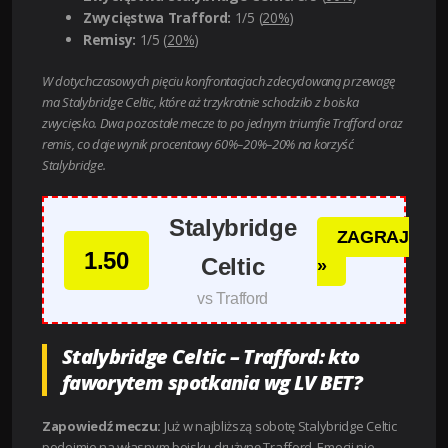
Zwycięstwa Trafford:
1/5 (
20%
)
Remisy:
1/5 (
20%
)
W dotychczasowych pięciu konfrontacjach zdecydowaną przewagę
ma Stalybridge Celtic, które aż trzykrotnie schodziło z boiska
zwycięsko. Dwa pozostałe mecze to po jednym triumfie Trafford oraz
remis, co daje wynik procentowy 60%–20%–20% na korzyść
Stalybridge.
Stalybridge
ZAGRAJ
1.50
Celtic
»
vs Trafford
Stalybridge Celtic – Trafford: kto
faworytem spotkania wg LV BET?
Zapowiedź meczu:
Już w najbliższą sobotę Stalybridge Celtic
podejmie na własnym boisku drużynę Trafford. Emocji nie