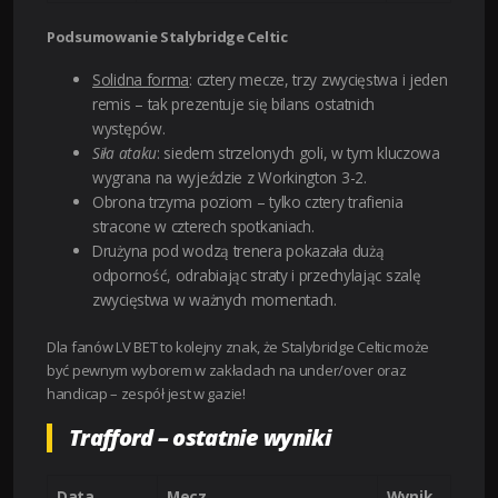
Podsumowanie Stalybridge Celtic
Solidna forma
: cztery mecze, trzy zwycięstwa i jeden
remis – tak prezentuje się bilans ostatnich
występów.
Siła ataku
: siedem strzelonych goli, w tym kluczowa
wygrana na wyjeździe z Workington 3-2.
Obrona trzyma poziom – tylko cztery trafienia
stracone w czterech spotkaniach.
Drużyna pod wodzą trenera pokazała dużą
odporność, odrabiając straty i przechylając szalę
zwycięstwa w ważnych momentach.
Dla fanów LV BET to kolejny znak, że Stalybridge Celtic może
być pewnym wyborem w zakładach na under/over oraz
handicap – zespół jest w gazie!
Trafford – ostatnie wyniki
Data
Mecz
Wynik