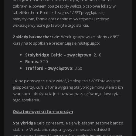
zabraknie, bowiem oba zespoły walczą o czołowe lokaty w
tabeli Northern Premier League.
LV BET
przygląda się
statystykom, formie oraz ostatnim występom i już teraz
wskazuje wyraźnego faworyta tego starcia.
Zakłady bukmacherskie:
Według najnowszej oferty
LV BET
kursy na to spotkanie prezentują się następująco:
Stalybridge Celtic – zwycięstwo:
2.10
Remis:
3.20
Trafford – zwycięstwo:
3.50
Już na pierwszy rzut oka widać, że eksperci
LV BET
stawiają na
gospodarzy. Kurs 2.10 na wygraną Stalybridge mówi wiele o ich
szansach – drużyna ta jest uznawana za głównego faworyta
tego spotkania.
Ostatnie wyniki i forma drużyn
Stalybridge Celtic
prezentuje się w bieżącym sezonie bardzo
stabilnie. W ostatnich pięciu ligowych meczach odniósł 3
zwycięstwa, 1 remis i 1 porażkę. Szczególnie imponują występy