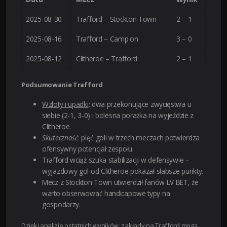
2025-08-30
Trafford – Stockton Town
2 – 1
2025-08-16
Trafford – Campion
3 – 0
2025-08-12
Clitheroe – Trafford
2 – 1
Podsumowanie Trafford
Wzloty i upadki
: dwa przekonujące zwycięstwa u
siebie (2-1, 3-0) i bolesna porażka na wyjeździe z
Clitheroe.
Skuteczność
: pięć goli w trzech meczach potwierdza
ofensywny potencjał zespołu.
Trafford wciąż szuka stabilizacji w defensywie –
wyjazdowy gol od Clitheroe pokazał słabsze punkty.
Mecz z Stockton Town utwierdził fanów LV BET, że
warto obserwować handicapowe typy na
gospodarzy.
Dzięki analizie ostatnich wyników, zakłady na Trafford mogą