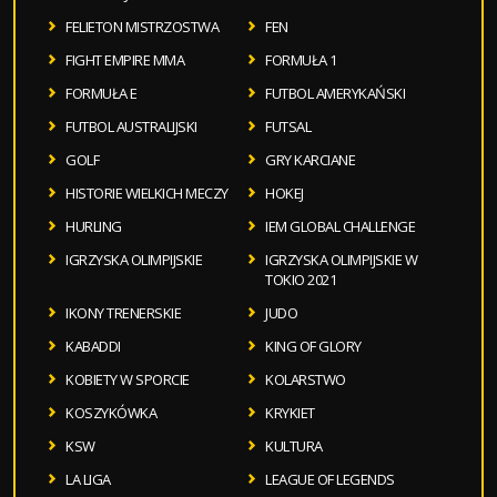
FELIETON MISTRZOSTWA
FEN
FIGHT EMPIRE MMA
FORMUŁA 1
FORMUŁA E
FUTBOL AMERYKAŃSKI
FUTBOL AUSTRALIJSKI
FUTSAL
GOLF
GRY KARCIANE
HISTORIE WIELKICH MECZY
HOKEJ
HURLING
IEM GLOBAL CHALLENGE
IGRZYSKA OLIMPIJSKIE
IGRZYSKA OLIMPIJSKIE W
TOKIO 2021
IKONY TRENERSKIE
JUDO
KABADDI
KING OF GLORY
KOBIETY W SPORCIE
KOLARSTWO
KOSZYKÓWKA
KRYKIET
KSW
KULTURA
LA LIGA
LEAGUE OF LEGENDS