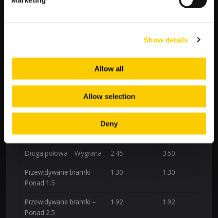
Wygrana Stade Brestois 29 w drugiej połowie: 2.45
Marketing
Remis w drugiej połowie: 2.50
Wygrana Toulouse w drugiej połowie: 3.50
Show details
To wskazuje, że Stade Brestois 29 może dominować
szczególnie w końcówce meczu, gdzie wyraźnie mają większe
szanse na zdobycie decydujących bramek.
Allow all
Wskaźniki
Stade
Toulouse
Brestois 29
Allow selection
Wygrana
2.08
3.35
Deny
Remis
3.70
3.70
Druga połowa – Wygrana
2.45
3.50
Przewidywane bramki –
1.30
1.30
Ponad 1.5
Przewidywane bramki –
1.92
1.92
Ponad 2.5