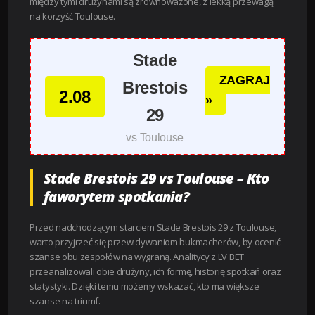
między tymi drużynami są zrównoważone, z lekką przewagą
na korzyść Toulouse.
Stade
ZAGRAJ
Brestois
2.08
»
29
vs Toulouse
Stade Brestois 29 vs Toulouse – Kto
faworytem spotkania?
Przed nadchodzącym starciem Stade Brestois 29 z Toulouse,
warto przyjrzeć się przewidywaniom bukmacherów, by ocenić
szanse obu zespołów na wygraną. Analitycy z LV BET
przeanalizowali obie drużyny, ich formę, historię spotkań oraz
statystyki. Dzięki temu możemy wskazać, kto ma większe
szanse na triumf.