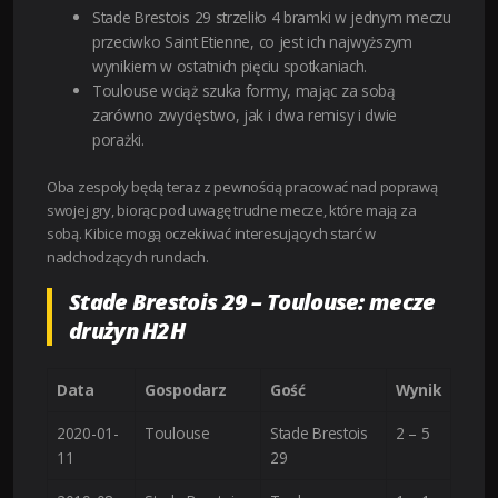
Stade Brestois 29 strzeliło 4 bramki w jednym meczu
przeciwko Saint Etienne, co jest ich najwyższym
wynikiem w ostatnich pięciu spotkaniach.
Toulouse wciąż szuka formy, mając za sobą
zarówno zwycięstwo, jak i dwa remisy i dwie
porażki.
Oba zespoły będą teraz z pewnością pracować nad poprawą
swojej gry, biorąc pod uwagę trudne mecze, które mają za
sobą. Kibice mogą oczekiwać interesujących starć w
nadchodzących rundach.
Stade Brestois 29 – Toulouse: mecze
drużyn H2H
Data
Gospodarz
Gość
Wynik
2020-01-
Toulouse
Stade Brestois
2 – 5
11
29