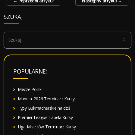
←
Poprzedni artykuł
Następny artykuł
→
wpisy
SZUKAJ
S
z
u
k
a
POPULARNE:
j
:
Mecze Polski
Mundial 2026 Terminarz Kursy
Typy Bukmacherskie na dziś
Premier League Tabela Kursy
Liga Mistrzów Terminarz Kursy