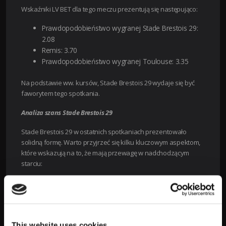
Wskaźniki LV BET dla tego meczu prezentują się następująco:
Prawdopodobieństwo wygranej Stade Brestois 29:
2.08
Remis: 3.70
Prawdopodobieństwo wygranej Toulouse: 3.35
Na podstawie ww. kursów, Stade Brestois 29 wydaje się być
faworytem tego spotkania.
Analiza szans Stade Brestois 29
Stade Brestois 29 w ostatnich spotkaniach prezentowało
solidną formę. Warto przyjrzeć się kilku kluczowym aspektom,
które wskazują na to, że mają przewagę w nadchodzącym
starciu:
Forma na własnym boisku:
Grając u siebie, Stade
Brestois 29 często odnosi większość swoich
sukcesów. Ściany ich stadionu zawsze dodają im
dodatkowego wsparcia ze strony kibiców.
This website uses cookies