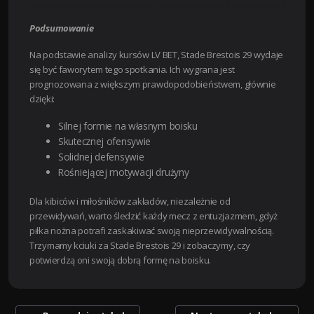
Podsumowanie
Na podstawie analizy kursów LV BET, Stade Brestois 29 wydaje
się być faworytem tego spotkania. Ich wygrana jest
prognozowana z większym prawdopodobieństwem, głównie
dzięki:
Silnej formie na własnym boisku
Skutecznej ofensywie
Solidnej defensywie
Rośniejącej motywacji drużyny
Dla kibiców i miłośników zakładów, niezależnie od
przewidywań, warto śledzić każdy mecz z entuzjazmem, gdyż
piłka nożna potrafi zaskakiwać swoją nieprzewidywalnością.
Trzymamy kciuki za Stade Brestois 29 i zobaczymy, czy
potwierdzą oni swoją dobrą formę na boisku.
Zobacz