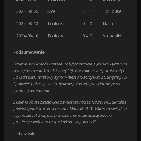
2024-08-25
Nice
1 – 1
Toulouse
2024-08-18
Toulouse
0 – 0
Nantes
2024-08-10
Toulouse
0 – 2
Valladolid
Podsumowanie:
Ostatnie wyniki Stade Brestois 29 były mieszane, z jednym wyraźnym
zwycięstwem nad Saint Etienne (4-0) oraz znaczącymi porażkami (1-
5 z Marseille). Remisowy wynik w meczu towarzyskim z Guingamp (2-
2) również pokazuje, że drużyna nie jest w najlepszej formie przed
rozpoczęciem sezonu.
Z kolei Toulouse zanotowało zwycięstwo nad LE Havre (2-0), ale także
poniosło porażki, m.in. w meczu z Marseille (1-3). Warto zauważyć, że
trzy mecze zakończyły się remisami, co może wskazywać na
problemy z kończeniem spotkań na swoją korzyść.
Ciekawostki: