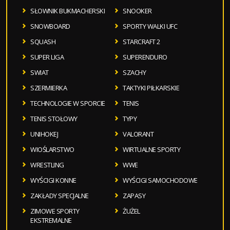
SŁOWNIK BUKMACHERSKI
SNOOKER
SNOWBOARD
SPORTY WALKI UFC
SQUASH
STARCRAFT 2
SUPER LIGA
SUPERENDURO
SWIAT
SZACHY
SZERMIERKA
TAKTYKI PIŁKARSKIE
TECHNOLOGIE W SPORCIE
TENIS
TENIS STOŁOWY
TYPY
UNIHOKEJ
VALORANT
WIOŚLARSTWO
WIRTUALNE SPORTY
WRESTLING
WWE
WYŚCIGI KONNE
WYŚCIGI SAMOCHODOWE
ZAKŁADY SPECJALNE
ZAPASY
ZIMOWE SPORTY
ŻUŻEL
EKSTREMALNE