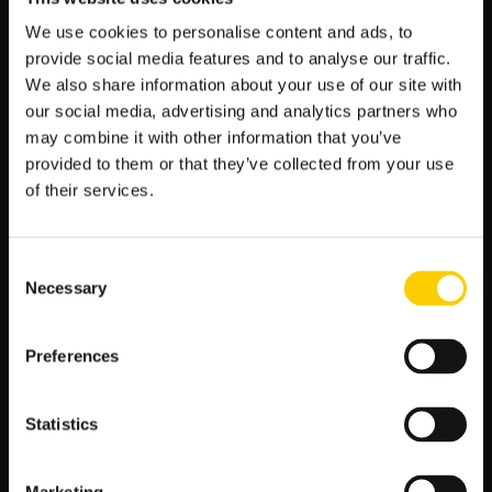
Siła ofensywna:
Zawodnicy jak [Podaj imię i
nazwisko wiodących strzelców] regularnie trafiają do
We use cookies to personalise content and ads, to
bramki przeciwnika, co zwiększa szanse na zdobycie
provide social media features and to analyse our traffic.
3 punktów w meczu.
We also share information about your use of our site with
Stabilna defensywa:
Obrona Stade Brestois 29,
our social media, advertising and analytics partners who
dowodzona przez [Podaj imię i nazwisko
may combine it with other information that you’ve
kluczowego obrońcy], jest jedną z mocniejszych
provided to them or that they’ve collected from your use
stron drużyny, co znacznie utrudnia przeciwnikom
of their services.
zdobywanie bramek.
Motywacja i determinacja:
Zespół jest
zmotywowany, by wspinać się w tabeli ligowej i ma
Consent
jasny cel – wygrana z Toulouse. Trener [Podaj imię i
Necessary
nazwisko trenera] intensywnie pracuje nad taktyką i
Selection
mentalnością drużyny.
Preferences
Przewidywania na drugą połowę
Z analizy wynika również, że Stade Brestois 29 ma większe
Statistics
szanse na odsłonięcie swojej siły ofensywnej w drugiej
połowie. Bukmacherzy dają takie kursy: