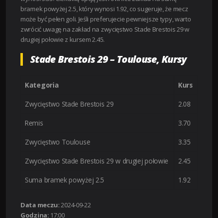
bramek powyżej 2.5, który wynosi 1.92, co sugeruje, że mecz
może być pełen goli. Jeśli preferujecie pewniejsze typy, warto
zwrócić uwagę na zakład na zwycięstwo Stade Brestois 29 w
drugiej połowie z kursem 2.45.
Stade Brestois 29 – Toulouse, Kursy
Kategoria
Kurs
Zwycięstwo Stade Brestois 29
2.08
Remis
3.70
Zwycięstwo Toulouse
3.35
Zwycięstwo Stade Brestois 29 w drugiej połowie
2.45
Suma bramek powyżej 2.5
1.92
Data meczu:
2024-09-22
Godzina:
17:00