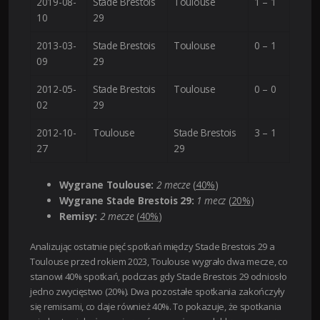
2019-08-
Stade Brestois
Toulouse
1 – 1
10
29
2013-03-
Stade Brestois
Toulouse
0 – 1
09
29
2012-05-
Stade Brestois
Toulouse
0 – 0
02
29
2012-10-
Toulouse
Stade Brestois
3 – 1
27
29
Wygrane Toulouse:
2 mecze
(
40%
)
Wygrane Stade Brestois 29:
1 mecz
(
20%
)
Remisy:
2 mecze
(
40%
)
Analizując ostatnie pięć spotkań między Stade Brestois 29 a
Toulouse przed rokiem 2023, Toulouse wygrało dwa mecze, co
stanowi 40% spotkań, podczas gdy Stade Brestois 29 odniosło
jedno zwycięstwo (20%). Dwa pozostałe spotkania zakończyły
się remisami, co daje również 40%. To pokazuje, że spotkania