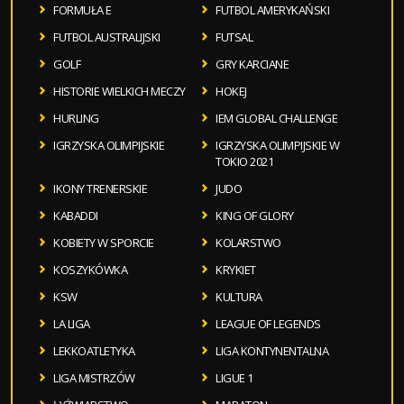
FORMUŁA E
FUTBOL AMERYKAŃSKI
FUTBOL AUSTRALIJSKI
FUTSAL
GOLF
GRY KARCIANE
HISTORIE WIELKICH MECZY
HOKEJ
HURLING
IEM GLOBAL CHALLENGE
IGRZYSKA OLIMPIJSKIE
IGRZYSKA OLIMPIJSKIE W
TOKIO 2021
IKONY TRENERSKIE
JUDO
KABADDI
KING OF GLORY
KOBIETY W SPORCIE
KOLARSTWO
KOSZYKÓWKA
KRYKIET
KSW
KULTURA
LA LIGA
LEAGUE OF LEGENDS
LEKKOATLETYKA
LIGA KONTYNENTALNA
LIGA MISTRZÓW
LIGUE 1