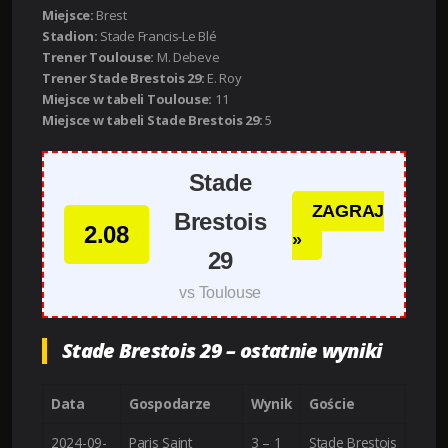
Miejsce:
Brest
Stadion:
Stade Francis-Le Blé
Trener Toulouse:
M. Debeve
Trener Stade Brestois 29:
E. Roy
Miejsce w tabeli Toulouse:
11
Miejsce w tabeli Stade Brestois 29:
5
Stade
ZAGRAJ
Brestois
2.08
»
29
vs Toulouse
Stade Brestois 29 – ostatnie wyniki
Data
Gospodarze
Wynik
Goście
2024-09-
Paris Saint
3 – 1
Stade Brestois