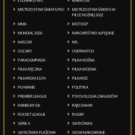
ŁYŻWIARSTWO
MARATON
MISTRZOSTWA ŚWIATA PDC
MISTRZOSTWA ŚWIATA W
PIŁCE NOŻNEJ 2022
MMA
MOTOGP
MUNDIAL 2026
NARCIARSTWO ALPEJSKIE
NASCAR
NFL
OSCARY
OVERWATCH
PARAOLIMPIADA
PIŁKA NOŻNA
PIŁKA RĘCZNA
PIŁKA WODNA
PIŁKARSKA ELITA
PILKARZE
PŁYWANIE
POLITYKA
PREMIER LEAGUE
PSYCHOLOGIA ZAKŁADÓW
RAINBOW SIX
RAJD DAKAR
ROCKET LEAGUE
RUGBY
SERIE A
SIATKÓWKA
SIATKÓWKA PLAŻOWA
SKOKI NARCIARSKIE