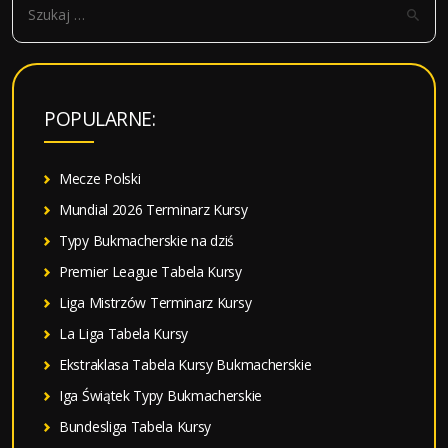
z
u
k
a
POPULARNE:
j
:
Mecze Polski
Mundial 2026 Terminarz Kursy
Typy Bukmacherskie na dziś
Premier League Tabela Kursy
Liga Mistrzów Terminarz Kursy
La Liga Tabela Kursy
Ekstraklasa Tabela Kursy Bukmacherskie
Iga Świątek Typy Bukmacherskie
Bundesliga Tabela Kursy