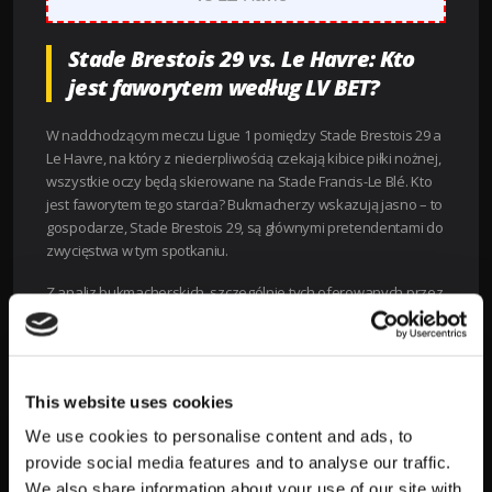
Stade Brestois 29 vs. Le Havre: Kto
jest faworytem według LV BET?
W nadchodzącym meczu Ligue 1 pomiędzy Stade Brestois 29 a
Le Havre, na który z niecierpliwością czekają kibice piłki nożnej,
wszystkie oczy będą skierowane na Stade Francis-Le Blé. Kto
jest faworytem tego starcia? Bukmacherzy wskazują jasno – to
gospodarze, Stade Brestois 29, są głównymi pretendentami do
zwycięstwa w tym spotkaniu.
Z analiz bukmacherskich, szczególnie tych oferowanych przez
LV BET, wynika jednoznacznie, że kurs na zwycięstwo Brestois
wynosi około 1.85. To stawia ich w lepszej pozycji niż kursy na
remis czy zwycięstwo Le Havre, które wynoszą odpowiednio
3.50 i 4.25. Te wartości wskazują na większe szanse Brestois w
This website uses cookies
nadchodzącym meczu.
We use cookies to personalise content and ads, to
Kluczowe wartości przedstawione przez LV BET:
provide social media features and to analyse our traffic.
We also share information about your use of our site with
– **Zwycięzca meczu:**