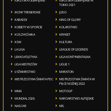
IGRZYSKA OLIMPIJSKIE
IGRZYSKA OLIMPIJSKIE W
TOKIO 2021
IKONY TRENERSKIE
JUDO
KABADDI
KING OF GLORY
KOBIETY W SPORCIE
KOLARSTWO
KOSZYKÓWKA
KRYKIET
KSW
KULTURA
LA LIGA
LEAGUE OF LEGENDS
LEKKOATLETYKA
LIGA KONTYNENTALNA
LIGA MISTRZÓW
LIGUE 1
ŁYŻWIARSTWO
MARATON
MISTRZOSTWA ŚWIATA PDC
MISTRZOSTWA ŚWIATA W
PIŁCE NOŻNEJ 2022
MMA
MOTOGP
MUNDIAL 2026
NARCIARSTWO ALPEJSKIE
NASCAR
NFL