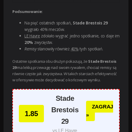
Podsumowanie:
Na pięć ostatnich spotkań,
Stade Brestois 29
wygrało
40%
meczów.
LE Havre
zdołało wygrać jedno spotkanie, co daje im
20%
zwycięstw.
Remisy
stanowiły również
40%
tych spotkań.
Ostatnie spotkania obu drużyn pokazują, że
Stade Brestois
29
ma lekką przewagę nad swoim rywalem, chociaż remisy są
równie częste jak zwycięstwa. W takich starciach efektywność
w ofensywie może decydować o końcowym wyniku.
Stade
ZAGRAJ
Brestois
1.85
»
29
vs LE Havre