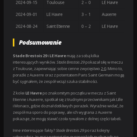
2024-09-15
Toulouse
2 – 0
LE Havre
2024-09-01
LE Havre
3 – 1
Auxerre
2024-08-24
Saint Etienne
0 – 2
LE Havre
Podsumowanie
Stade Brestois 29
i
LE Havre
mają za sobą kilka
interesujących wyników.
Stade Brestois 29
pokazał siłę w meczu
z Toulouse, zapewniając sobie cenne zwycięstwo
2-0
. Mimo to,
porażki z Auxerre oraz z potentatem Paris Saint Germain mogą
być sygnałem, że zespół wciąż szuka stabilności.
Z kolei
LE Havre
po znakomitym początku w meczu z Saint
Etienne i Auxerre, spotkał się z trudnymi przeciwnikami jak Lille
i Monaco, gdzie doznał dotkliwych porażek. Wyraźnie widać, że
zespół ma sporo do poprawy, ale ich wygrana z Auxerre
pokazuje, że mogą stawić czoła rywalom z dolnej części tabeli.
Inne interesujące fakty?
Stade Brestois 29
po raz kolejny
udowadnia, że mają potencjał w europejskich pucharach po