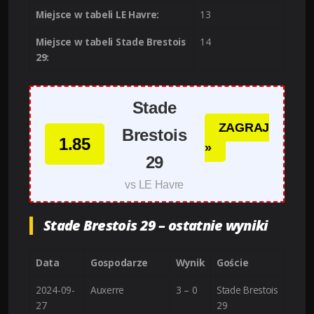
Miejsce w tabeli LE Havre:
13
Miejsce w tabeli Stade Brestois
14
29:
Stade
ZAGRAJ
Brestois
1.85
»
29
vs LE Havre
Stade Brestois 29 – ostatnie wyniki
Data
Gospodarze
Wynik
Goście
2024-09-
Auxerre
3 – 0
Stade Brestois
27
29