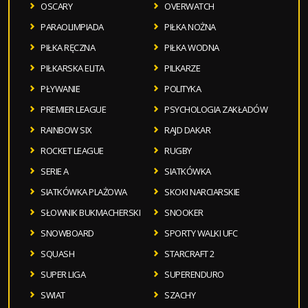
OSCARY
OVERWATCH
PARAOLIMPIADA
PIŁKA NOŻNA
PIŁKA RĘCZNA
PIŁKA WODNA
PIŁKARSKA ELITA
PILKARZE
PŁYWANIE
POLITYKA
PREMIER LEAGUE
PSYCHOLOGIA ZAKŁADÓW
RAINBOW SIX
RAJD DAKAR
ROCKET LEAGUE
RUGBY
SERIE A
SIATKÓWKA
SIATKÓWKA PLAŻOWA
SKOKI NARCIARSKIE
SŁOWNIK BUKMACHERSKI
SNOOKER
SNOWBOARD
SPORTY WALKI UFC
SQUASH
STARCRAFT 2
SUPER LIGA
SUPERENDURO
SWIAT
SZACHY