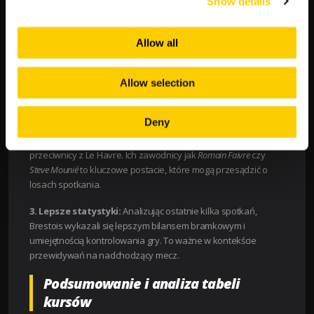
Show details
Dlaczego Stade Brestois 29 ma
większe szanse na zwycięstwo?
Allow all
1. Przewaga własnego boiska:
Gospodarze święcą triumfy
na własnym stadionie, co na pewno działa na ich korzyść.
Allow selection
Znajomość boiska, trybuny pełne kibiców, to elementy, które
dodatkowo mobilizują drużynę do jeszcze lepszej gry.
Deny
2. Wyższa jakość zawodników:
Brestois dysponują kadrą,
która na papierze prezentuje się bardziej imponująco niż ich
przeciwnicy z Le Havre. Ich zawodnicy jak
Romain Faivre
czy
Steve Mounié
to kluczowe postacie, które mogą przesądzić o
losach spotkania.
3. Lepsze statystyki:
Analizując ostatnie kilka spotkań,
Brestois wykazali się lepszym bilansem bramkowym i
umiejętnością kontrolowania gry. To ważne w kontekście
przewidywań na nadchodzący mecz.
Podsumowanie i analiza tabeli
kursów