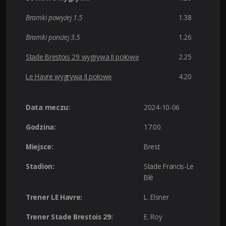
Bramki powyżej 1.5
1.38
Bramki poniżej 3.5
1.26
Stade Brestois 29 wygrywa II połowę
2.25
Le Havre wygrywa II połowę
4.20
Data meczu:
2024-10-06
Godzina:
17:00
Miejsce:
Brest
Stadion:
Stade Francis-Le
Blé
Trener LE Havre:
L. Elsner
Trener Stade Brestois 29:
E. Roy