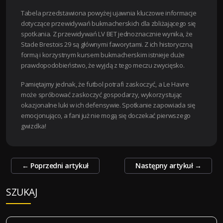
Tabela przedstawiona powyżej ujawnia kluczowe informacje
dotyczące przewidywań bukmacherskich dla zbliżającego się
spotkania. Z przewidywań LV BET jednoznacznie wynika, że
Stade Brestois 29 są głównymi faworytami. Z ich historyczną
formą i korzystnym kursem bukmacherskim istnieje duże
prawdopodobieństwo, że wyjdą z tego meczu zwycięsko.
Pamiętajmy jednak, że futbol potrafi zaskoczyć, a Le Havre
może spróbować zaskoczyć gospodarzy, wykorzystując
okazjonalne luki w ich defensywie. Spotkanie zapowiada się
emocjonująco, a fani już nie mogą się doczekać pierwszego
gwizdka!
Zobacz
←
Poprzedni artykuł
Następny artykuł
→
wpisy
SZUKAJ
S