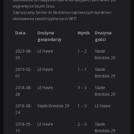
wygranej ze Sturm Graz.
Zapraszamy fanów do śledzenia najnowszych wyników i
obstawiania swoich typów na LV BET!
Data
Drużyna
Wynik
Drużyna
gospodarzy
gości
2023-08-
LE Havre
1 – 2
Stade
20
Brestois 29
2019-02-
LE Havre
1 – 1
Stade
01
Brestois 29
2018-08-
LE Havre
3 – 3
Stade
28
Brestois 29
2018-08-
Stade Brestois 29
1 – 0
LE Havre
24
2018-05-
LE Havre
2 – 0
Stade
15
Brestois 29