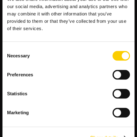
– Brestois: 1.85
our social media, advertising and analytics partners who
– Remis: 3.50
may combine it with other information that you’ve
– Le Havre: 4.25
provided to them or that they’ve collected from your use
of their services.
– **Zwycięzca drugiej połowy:**
– Brestois: 2.15
– Remis: 2.40
– Le Havre: 4.00
Consent
Necessary
Selection
– **Gole Pow. / Poniżej 2.5:**
– Powyżej 2.5: 2.10
– Poniżej 2.5: 1.70
Preferences
Zwycięzca meczu:
Stade Brestois 29 jest
faworytem do zwycięstwa, według kursu 1.85.
Statistics
Zwycięzca drugiej połowy:
Skłónnośc do
przejęcia kontroli w drugiej połowie przez Brestois
(kurs 2.15).
Marketing
Kurs poniżej 2.5 goli:
Sugeruje tendencję do
bardziej defensywnego meczu.