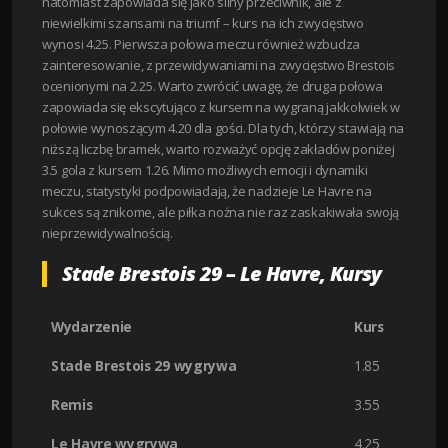
natomiast zapowiada się jako silny przeciwnik, ale z
niewielkimi szansami na triumf – kurs na ich zwycięstwo
wynosi 4.25. Pierwsza połowa meczu również wzbudza
zainteresowanie, z przewidywaniami na zwycięstwo Brestois
ocenionymi na 2.25. Warto zwrócić uwagę, że druga połowa
zapowiada się ekscytująco z kursem na wygraną jakkolwiek w
połowie wynoszącym 4.20 dla gości. Dla tych, którzy stawiają na
niższą liczbę bramek, warto rozważyć opcję zakładów poniżej
3.5 gola z kursem 1.26. Mimo możliwych emocji i dynamiki
meczu, statystyki podpowiadają, że nadzieje Le Havre na
sukces są znikome, ale piłka nożna nie raz zaskakiwała swoją
nieprzewidywalnością.
Stade Brestois 29 – Le Havre, Kursy
Wydarzenie
Kurs
Stade Brestois 29 wygrywa
1.85
Remis
3.55
Le Havre wygrywa
4.25