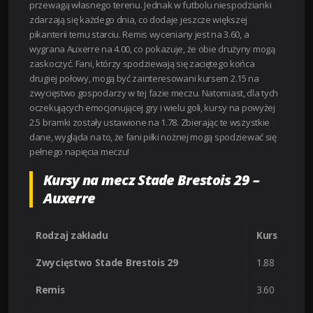
przewagą własnego terenu. Jednak w futbolu niespodzianki
zdarzają się każdego dnia, co dodaje jeszcze większej
pikanterii temu starciu. Remis wyceniany jest na 3.60, a
wygrana Auxerre na 4.00, co pokazuje, że obie drużyny mogą
zaskoczyć. Fani, którzy spodziewają się zaciętego końca
drugiej połowy, mogą być zainteresowani kursem 2.15 na
zwycięstwo gospodarzy w tej fazie meczu. Natomiast, dla tych
oczekujących emocjonującej gry i wielu goli, kursy na powyżej
2.5 bramki zostały ustawione na 1.78. Zbierając te wszystkie
dane, wygląda na to, że fani piłki nożnej mogą spodziewać się
pełnego napięcia meczu!
Kursy na mecz Stade Brestois 29 –
Auxerre
Rodzaj zakładu
Kurs
Zwycięstwo Stade Brestois 29
1.88
Remis
3.60