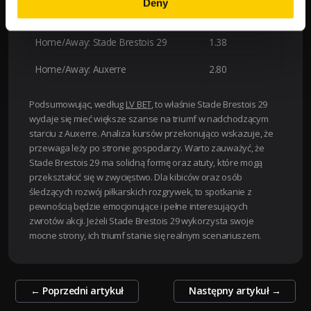
Deny
Wynik meczu: Auxerre
4.00
Home/Away: Stade Brestois 29
1.38
Home/Away: Auxerre
2.80
Podsumowując, według
LV BET
, to właśnie Stade Brestois 29
wydaje się mieć większe szanse na triumf w nadchodzącym
starciu z Auxerre. Analiza kursów przekonująco wskazuje, że
przewaga leży po stronie gospodarzy. Warto zauważyć, że
Stade Brestois 29 ma solidną formę oraz atuty, które mogą
przekształcić się w zwycięstwo. Dla kibiców oraz osób
śledzących rozwój piłkarskich rozgrywek, to spotkanie z
pewnością będzie emocjonujące i pełne interesujących
zwrotów akcji. Jeżeli Stade Brestois 29 wykorzysta swoje
mocne strony, ich triumf stanie się realnym scenariuszem.
Zobacz
←
Poprzedni artykuł
Następny artykuł
→
wpisy