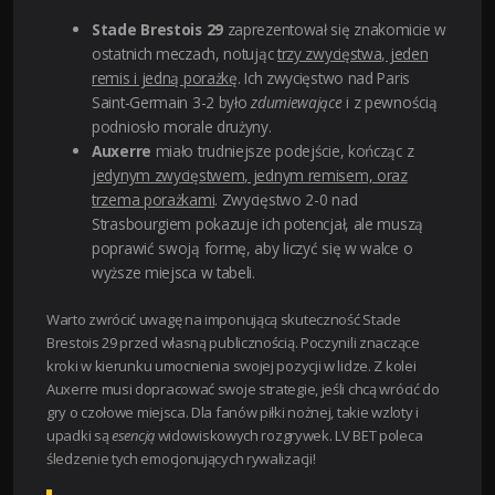
Stade Brestois 29
zaprezentował się znakomicie w
ostatnich meczach, notując
trzy zwycięstwa, jeden
remis i jedną porażkę
. Ich zwycięstwo nad Paris
Saint-Germain 3-2 było
zdumiewające
i z pewnością
podniosło morale drużyny.
Auxerre
miało trudniejsze podejście, kończąc z
jedynym zwycięstwem, jednym remisem, oraz
trzema porażkami
. Zwycięstwo 2-0 nad
Strasbourgiem pokazuje ich potencjał, ale muszą
poprawić swoją formę, aby liczyć się w walce o
wyższe miejsca w tabeli.
Warto zwrócić uwagę na imponującą skuteczność Stade
Brestois 29 przed własną publicznością. Poczynili znaczące
kroki w kierunku umocnienia swojej pozycji w lidze. Z kolei
Auxerre musi dopracować swoje strategie, jeśli chcą wrócić do
gry o czołowe miejsca. Dla fanów piłki nożnej, takie wzloty i
upadki są
esencją
widowiskowych rozgrywek. LV BET poleca
śledzenie tych emocjonujących rywalizacji!