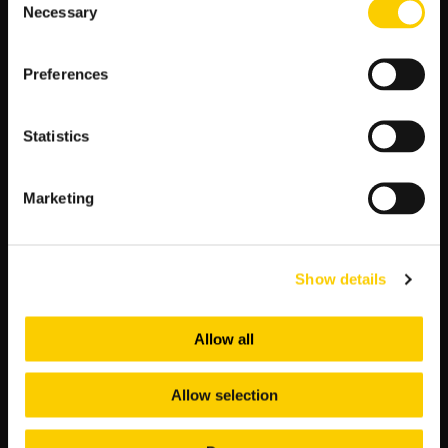
przyciąga uwagę ekspertów.
Necessary
Selection
Siła ofensywna:
W ataku Stade Brestois 29
posiada kilku kluczowych zawodników, którzy
regularnie znajdują drogę do siatki przeciwnika.
Preferences
Własne boisko:
Gra na swoim stadionie to zawsze
dodatkowy atut, a wspierający kibice potrafią dodać
Statistics
drużynie dodatkowej motywacji.
Błędy przeciwników:
Auxerre boryka się z
problemami w defensywie, co Brestois może
Marketing
skutecznie wykorzystać.
Te aspekty składają się na obraz drużyny, która ma realną
szansę na zdominowanie przeciwnika na własnym terenie.
Show details
Analiza kursów i co to oznacza dla meczu
Allow all
Zakład
Kurs LV BET
Wynik meczu: Stade Brestois 29
1.88
Allow selection
Wynik meczu: Remis
3.60