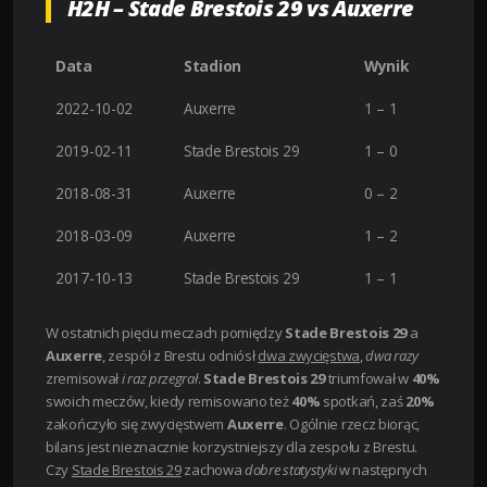
H2H – Stade Brestois 29 vs Auxerre
Data
Stadion
Wynik
2022-10-02
Auxerre
1 – 1
2019-02-11
Stade Brestois 29
1 – 0
2018-08-31
Auxerre
0 – 2
2018-03-09
Auxerre
1 – 2
2017-10-13
Stade Brestois 29
1 – 1
W ostatnich pięciu meczach pomiędzy
Stade Brestois 29
a
Auxerre
, zespół z Brestu odniósł
dwa zwycięstwa
,
dwa razy
zremisował
i raz przegrał
.
Stade Brestois 29
triumfował w
40%
swoich meczów, kiedy remisowano też
40%
spotkań, zaś
20%
zakończyło się zwycięstwem
Auxerre
. Ogólnie rzecz biorąc,
bilans jest nieznacznie korzystniejszy dla zespołu z Brestu.
Czy
Stade Brestois 29
zachowa
dobre statystyki
w następnych