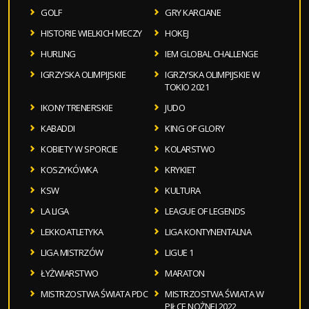
GOLF
GRY KARCIANE
HISTORIE WIELKICH MECZY
HOKEJ
HURLING
IEM GLOBAL CHALLENGE
IGRZYSKA OLIMPIJSKIE
IGRZYSKA OLIMPIJSKIE W
TOKIO 2021
IKONY TRENERSKIE
JUDO
KABADDI
KING OF GLORY
KOBIETY W SPORCIE
KOLARSTWO
KOSZYKÓWKA
KRYKIET
KSW
KULTURA
LA LIGA
LEAGUE OF LEGENDS
LEKKOATLETYKA
LIGA KONTYNENTALNA
LIGA MISTRZÓW
LIGUE 1
ŁYŻWIARSTWO
MARATON
MISTRZOSTWA ŚWIATA PDC
MISTRZOSTWA ŚWIATA W
PIŁCE NOŻNEJ 2022