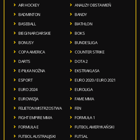
AIR HOCKEY
ANALIZY OBSTAWIEŃ
BADMINTON
BANDY
BASEBALL
BIATHLON
BIEGI NARCIARSKIE
BOKS
BONUSY
BUNDESLIGA
COPA AMERICA
COUNTER STRIKE
DARTS
DOTA 2
E-PIŁKA NOŻNA
EKSTRAKLASA
ESPORT
EURO 2020 / EURO 2021
EURO 2024
EUROLIGA
EUROWIZJA
FAME MMA
FELIETON MISTRZOSTWA
FEN
FIGHT EMPIRE MMA
FORMUŁA 1
FORMUŁA E
FUTBOL AMERYKAŃSKI
FUTBOL AUSTRALIJSKI
FUTSAL