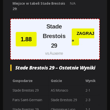
Miejsce w tabeli Stade Brestois
N/A
29:
Stade
ZAGRAJ
Brestois
1.88
»
29
vs Auxerre
Stade Brestois 29 – Ostatnie Wyniki
Gospodarze
Goście
Wynik
Stade Brestois 29
AS Monaco
2-1
Paris Saint-Germain
Stade Brestois 29
2-3
Stade Brestois 29
Olympique Lyon
1-1