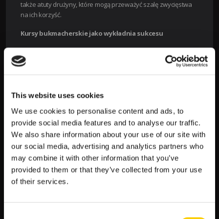
także atuty drużyny, które mogą przeważyć szalę zwycięstwa
na ich korzyść.
Kursy bukmacherskie jako wykładnia sukcesu
Z perspektywy bukmacherskiej, kursy dla Stade Brestois 29 są
zdecydowanie bardziej korzystne, co przekłada się na ich
status faworyta. Kurs na zwycięstwo gospodarzy jest
ustawiony na poziomie 1.88, co w porównaniu z kursem na
remis (3.60) i zwycięstwo Auxerre (4.00), daje dość klarowny
This website uses cookies
obraz sytuacji.
We use cookies to personalise content and ads, to
Kursy na
Home/Away
oraz
Second Half Winner
także wspierają
provide social media features and to analyse our traffic.
tezę o przewadze Brestois. Kursy na zwycięstwo gospodarzy
We also share information about your use of our site with
w każdej połowie i całym meczu są niższe, co jest znakiem
our social media, advertising and analytics partners who
większego zaufania bukmacherów do ich umiejętności i formy.
may combine it with other information that you’ve
provided to them or that they’ve collected from your use
Atuty Stade Brestois 29
of their services.
Forma drużyny:
Brestois z ostatnich meczów
wyciągnęło wiele cennych lekcji, co przekłada się na
ich stabilność na boisku. Widoczny postęp w grze
Consent