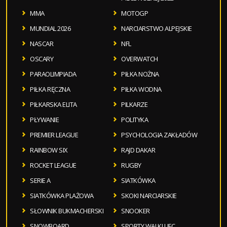
MMA
MOTOGP
MUNDIAL 2026
NARCIARSTWO ALPEJSKIE
NASCAR
NFL
OSCARY
OVERWATCH
PARAOLIMPIADA
PIŁKA NOŻNA
PIŁKA RĘCZNA
PIŁKA WODNA
PIŁKARSKA ELITA
PILKARZE
PŁYWANIE
POLITYKA
PREMIER LEAGUE
PSYCHOLOGIA ZAKŁADÓW
RAINBOW SIX
RAJD DAKAR
ROCKET LEAGUE
RUGBY
SERIE A
SIATKÓWKA
SIATKÓWKA PLAŻOWA
SKOKI NARCIARSKIE
SŁOWNIK BUKMACHERSKI
SNOOKER
SNOWBOARD
SPORTY WALKI UFC