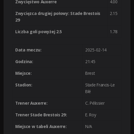
Zwycięstwo Auxerre
4.00
Zwycięzca drugiej połowy: Stade Brestois
2.15
29
Liczba goli powyżej 2.5
1.78
Data meczu:
2025-02-14
Godzina:
21:45
Miejsce:
Brest
Stadion:
Stade Francis-Le
Blé
Trener Auxerre:
C. Pélissier
Trener Stade Brestois 29:
E. Roy
Miejsce w tabeli Auxerre:
N/A