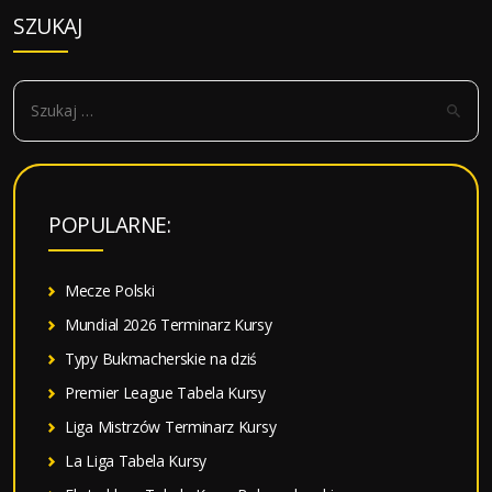
SZUKAJ
S
z
u
k
a
POPULARNE:
j
:
Mecze Polski
Mundial 2026 Terminarz Kursy
Typy Bukmacherskie na dziś
Premier League Tabela Kursy
Liga Mistrzów Terminarz Kursy
La Liga Tabela Kursy