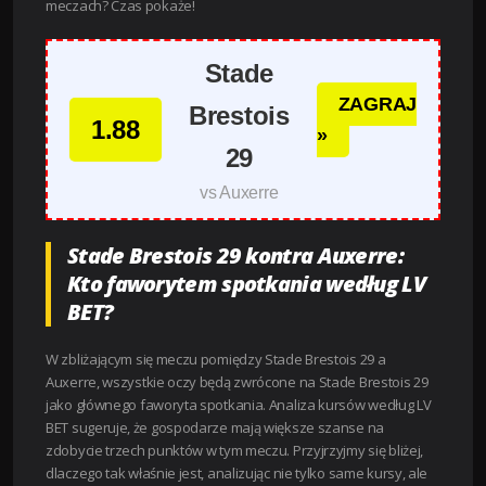
meczach? Czas pokaże!
Stade
ZAGRAJ
Brestois
1.88
»
29
vs Auxerre
Stade Brestois 29 kontra Auxerre:
Kto faworytem spotkania według LV
BET?
W zbliżającym się meczu pomiędzy Stade Brestois 29 a
Auxerre, wszystkie oczy będą zwrócone na Stade Brestois 29
jako głównego faworyta spotkania. Analiza kursów według LV
BET sugeruje, że gospodarze mają większe szanse na
zdobycie trzech punktów w tym meczu. Przyjrzyjmy się bliżej,
dlaczego tak właśnie jest, analizując nie tylko same kursy, ale