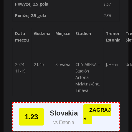
Powyżej 2.5 gola
1.57
Poniżej 2.5 gola
2.36
Data
Godzina
Miejsce
Stadion
Trener
Tr
meczu
Estonia
Slo
2024-
21:45
Slovakia
CITY ARENA –
J. Henn
Un
11-19
Štadión
Antona
Malatinského,
Trnava
ZAGRAJ
Slovakia
1.23
»
vs Estonia