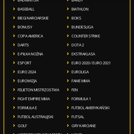
BASEBALL
BIATHLON
BIEGI NARCIARSKIE
BOKS
BONUSY
BUNDESLIGA
COPA AMERICA
COUNTER STRIKE
DARTS
DOTA 2
E-PIŁKA NOŻNA
EKSTRAKLASA
ESPORT
EURO 2020 / EURO 2021
EURO 2024
EUROLIGA
EUROWIZJA
FAME MMA
FELIETON MISTRZOSTWA
FEN
FIGHT EMPIRE MMA
FORMUŁA 1
FORMUŁA E
FUTBOL AMERYKAŃSKI
FUTBOL AUSTRALIJSKI
FUTSAL
GOLF
GRY KARCIANE