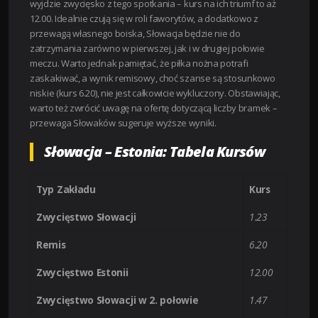
wyjdzie zwycięsko z tego spotkania – kurs na ich triumf to aż
12.00. Idealnie czują się w roli faworytów, a dodatkowo z
przewagą własnego boiska, Słowacja będzie nie do
zatrzymania zarówno w pierwszej, jak i w drugiej połowie
meczu. Warto jednak pamiętać, że piłka nożna potrafi
zaskakiwać, a wynik remisowy, choć szanse są stosunkowo
niskie (kurs 6.20), nie jest całkowicie wykluczony. Obstawiając,
warto też zwrócić uwagę na ofertę dotyczącą liczby bramek –
przewaga Słowaków sugeruje wyższe wyniki.
Słowacja – Estonia: Tabela Kursów
Typ Zakładu
Kurs
Zwycięstwo Słowacji
1.23
Remis
6.20
Zwycięstwo Estonii
12.00
Zwycięstwo Słowacji w 2. połowie
1.47