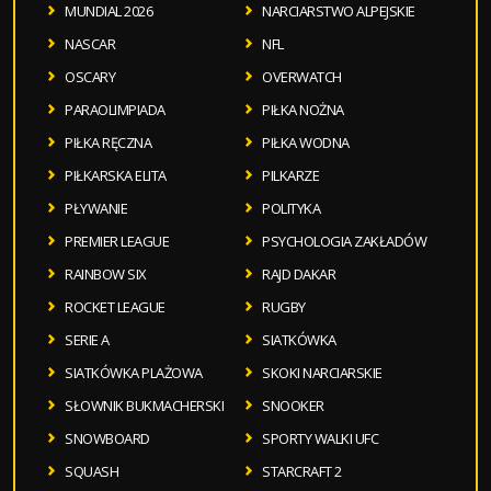
MUNDIAL 2026
NARCIARSTWO ALPEJSKIE
NASCAR
NFL
OSCARY
OVERWATCH
PARAOLIMPIADA
PIŁKA NOŻNA
PIŁKA RĘCZNA
PIŁKA WODNA
PIŁKARSKA ELITA
PILKARZE
PŁYWANIE
POLITYKA
PREMIER LEAGUE
PSYCHOLOGIA ZAKŁADÓW
RAINBOW SIX
RAJD DAKAR
ROCKET LEAGUE
RUGBY
SERIE A
SIATKÓWKA
SIATKÓWKA PLAŻOWA
SKOKI NARCIARSKIE
SŁOWNIK BUKMACHERSKI
SNOOKER
SNOWBOARD
SPORTY WALKI UFC
SQUASH
STARCRAFT 2