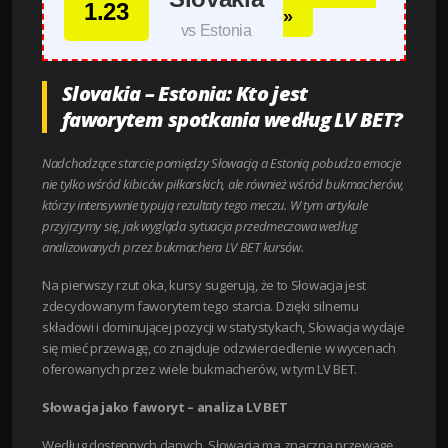
1.23
»
vs Estonia
Slovakia – Estonia: Kto jest
faworytem spotkania według LV BET?
Nadchodzące starcie pomiędzy Słowacją a Estonią pobudza emocje
nie tylko wśród kibiców piłkarskich, ale również wśród bukmacherów,
którzy intensywnie typują rezultaty tego meczu. W tym artykule
przyjrzymy się, jak wygląda sytuacja przedmeczowa według
analizowanych przez bukmachera LV BET kursów.
Na pierwszy rzut oka, kursy sugerują, że to Słowacja jest
zdecydowanym faworytem tego starcia. Dzięki silnemu
składowi i dominującej pozycji w statystykach, Słowacja wydaje
się mieć przewagę, co znajduje odzwierciedlenie w wycenach
oferowanych przez wiele bukmacherów, w tym LV BET.
Słowacja jako faworyt – analiza LV BET
Według dostępnych danych, Słowacja ma znaczną przewagę