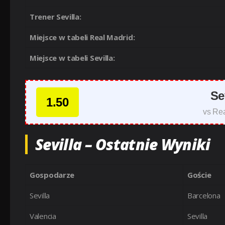
Trener Sevilla:
Miejsce w tabeli Real Madrid:
Miejsce w tabeli Sevilla:
Se
1.50
vs Re
Sevilla – Ostatnie Wyniki
Gospodarze
Goście
Sevilla
Barcelona
Valencia
Sevilla