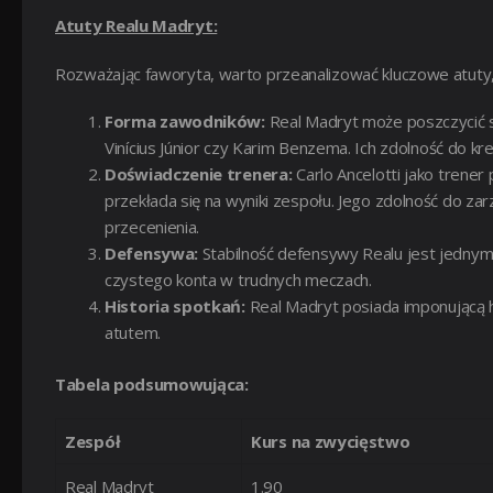
Atuty Realu Madryt:
Rozważając faworyta, warto przeanalizować kluczowe atuty
Forma zawodników:
Real Madryt może poszczycić s
Vinícius Júnior czy Karim Benzema. Ich zdolność do k
Doświadczenie trenera:
Carlo Ancelotti jako trener
przekłada się na wyniki zespołu. Jego zdolność do z
przecenienia.
Defensywa:
Stabilność defensywy Realu jest jednym
czystego konta w trudnych meczach.
Historia spotkań:
Real Madryt posiada imponującą h
atutem.
Tabela podsumowująca:
Zespół
Kurs na zwycięstwo
Real Madryt
1.90