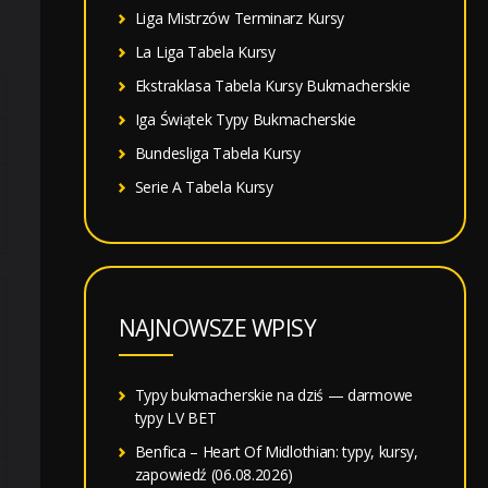
Liga Mistrzów Terminarz Kursy
La Liga Tabela Kursy
Ekstraklasa Tabela Kursy Bukmacherskie
Iga Świątek Typy Bukmacherskie
Bundesliga Tabela Kursy
Serie A Tabela Kursy
NAJNOWSZE WPISY
Typy bukmacherskie na dziś — darmowe
typy LV BET
Benfica – Heart Of Midlothian: typy, kursy,
zapowiedź (06.08.2026)