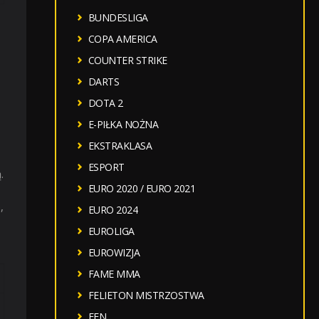
BUNDESLIGA
COPA AMERICA
COUNTER STRIKE
DARTS
DOTA 2
E-PIŁKA NOŻNA
EKSTRAKLASA
ESPORT
.
EURO 2020 / EURO 2021
,
EURO 2024
EUROLIGA
EUROWIZJA
FAME MMA
FELIETON MISTRZOSTWA
FEN