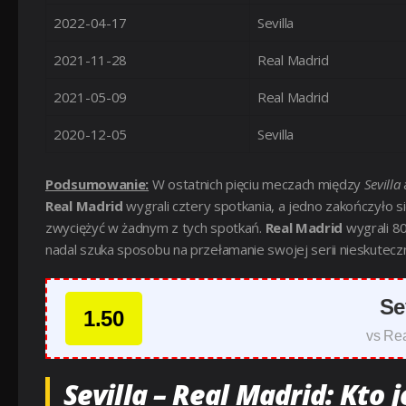
2022-04-17
Sevilla
2021-11-28
Real Madrid
2021-05-09
Real Madrid
2020-12-05
Sevilla
Podsumowanie:
W ostatnich pięciu meczach między
Sevilla
Real Madrid
wygrali cztery spotkania, a jedno zakończyło si
zwyciężyć w żadnym z tych spotkań.
Real Madrid
wygrali 8
nadal szuka sposobu na przełamanie swojej serii nieskuteczn
Se
1.50
vs Re
Sevilla – Real Madrid: Kto