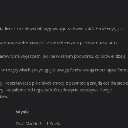
tadionie, co udowodnili wygrywając zarówno z
Atletico Madryt
, jak i
pokazuje determinację i siłę w defensywie przeciw drużynom z
arówno na wyjazdach, jak i na własnym podwórku, co potwierdzają
a w rozgrywkach, przyciągając uwagę fanów swoją imponującą formą
i. Poszukiwacze piłkarskich emocji z pewnością znajdą coś dla siebie
gry. Niezależnie od tego, na której drużynie spoczywa Twoje
ików!
Wynik
Real Madrid 3 – 1 Sevilla