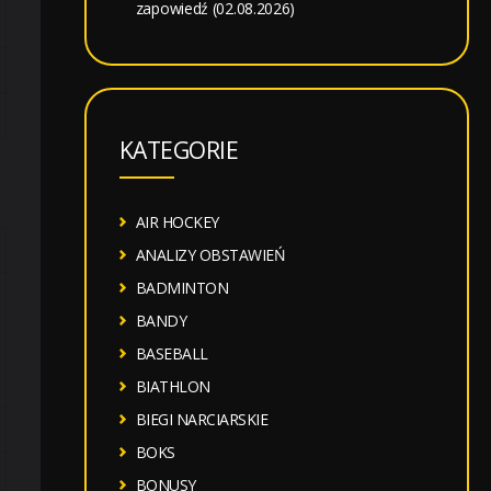
zapowiedź (02.08.2026)
KATEGORIE
AIR HOCKEY
ANALIZY OBSTAWIEŃ
BADMINTON
BANDY
BASEBALL
BIATHLON
BIEGI NARCIARSKIE
BOKS
BONUSY