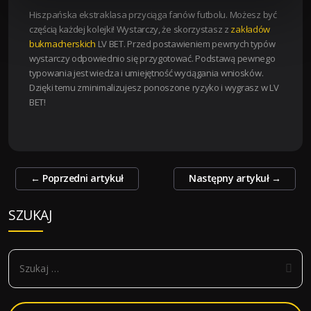
Hiszpańska ekstraklasa przyciąga fanów futbolu. Możesz być
częścią każdej kolejki! Wystarczy, że skorzystasz z
zakładów
bukmacherskich
LV BET. Przed postawieniem pewnych typów
wystarczy odpowiednio się przygotować. Podstawą pewnego
typowania jest wiedza i umiejętność wyciągania wniosków.
Dzięki temu zminimalizujesz ponoszone ryzyko i wygrasz w LV
BET!
Zobacz
←
Poprzedni artykuł
Następny artykuł
→
wpisy
SZUKAJ
S
z
u