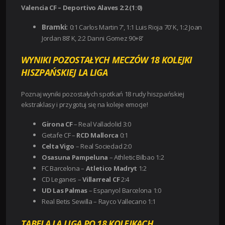
Valencia CF – Deportivo Alaves 2:2 (1:0)
Bramki:
0:1 Carlos Martin 7’,
1:1 Luis Rioja 70’ K,
1:2 Joan
Jordan 88’ K,
2:2 Danni Gomez 90+8’
WYNIKI POZOSTAŁYCH MECZÓW 18 KOLEJKI
HISZPAŃSKIEJ LA LIGA
Poznaj wyniki pozostałych spotkań 18 rudy hiszpańskiej
ekstraklasy i przygotuj się na koleje emocje!
Girona CF
– Real Valladolid 3:0
Getafe CF –
RCD Mallorca
0:1
Celta Vigo
– Real Sociedad 2:0
Osasuna Pampeluna
– Athletic Bilbao 1:2
FC Barcelona –
Atletico Madryt
1:2
CD Leganes –
Villarreal CF
2:4
UD Las Palmas
– Espanyol Barcelona 1:0
Real Betis Sewilla – Rayco Vallecano 1:1
TABELA LA LIGA PO 18 KOLEJKACH