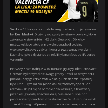
Sevilla w 18. kolejce nie miała łatwego zadania, bo jej rywalem
był
Real Madryt
. Drużyny rozegrały świetne widowisko, które
zakończyło się wynikiem 4:2 dla Królewskich. Obrońcy
mistrzowskiego tytułu w niewiele ponad pół godziny
wypracowali sobie trzybramkową przewagę nad rywalami.
Kapitalne gole z dystansu strzelali Kyliana Mbappe i Federico
Valverde.
Pierwszy z nich trafił już w 10. minucie gry. Były lider Paris Saint-
Germain wykorzystał nieuwagę graczy Sewilli i o otrzymaniu
piłki od Rodrygo celnie trafił w siatkę. Dziesięć minut później
było już 2:0. Tym razem goście dali się zaskoczyć po rzucie
rożnym – skupili się na obronie pola karnego, a Królewscy
przenieśli grę dalej znacznie dalej. Valverde huknął pod
poprzeczkę z ponad dwudziestu metrów. W 34. minucie wynik
zmienił Rodrygo.
W pewnym momencie drużyna prowadzona