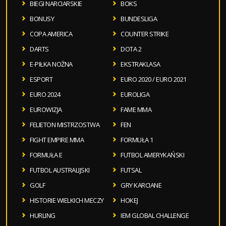
BIEGI NARCIARSKIE
BOKS
BONUSY
BUNDESLIGA
COPA AMERICA
COUNTER STRIKE
DARTS
DOTA 2
E-PIŁKA NOŻNA
EKSTRAKLASA
ESPORT
EURO 2020 / EURO 2021
EURO 2024
EUROLIGA
EUROWIZJA
FAME MMA
FELIETON MISTRZOSTWA
FEN
FIGHT EMPIRE MMA
FORMUŁA 1
FORMUŁA E
FUTBOL AMERYKAŃSKI
FUTBOL AUSTRALIJSKI
FUTSAL
GOLF
GRY KARCIANE
HISTORIE WIELKICH MECZY
HOKEJ
HURLING
IEM GLOBAL CHALLENGE