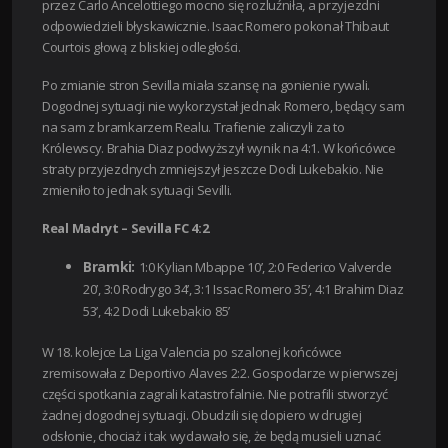
przez Carlo Ancelottiego mocno się rozluźniła, a przyjezdni
odpowiedzieli błyskawicznie. Isaac Romero pokonał Thibaut
Courtois głową z bliskiej odległości.
Po zmianie stron Sevilla miała szansę na gonienie rywali.
Dogodnej sytuacji nie wykorzystał jednak Romero, będący sam
na sam z bramkarzem Realu. Trafienie zaliczyli za to
Królewscy. Brahia Diaz podwyższył wynik na 4:1. W końcówce
straty przyjezdnych zmniejszył jeszcze Dodi Lukebakio. Nie
zmieniło to jednak sytuacji Sevilli.
Real Madryt – Sevilla FC 4:2
Bramki:
1:0 Kylian Mbappe 10’,
2:0 Federico Valverde
20’,
3:0 Rodrygo 34’,
3:1 Issac Romero 35’,
4:1 Brahim Diaz
53’, 4:2
Dodi Lukebakio 85’
W 18. kolejce La Liga Valencia po szalonej końcówce
zremisowała z Deportivo Alaves 2:2. Gospodarze w pierwszej
części spotkania zagrali katastrofalnie. Nie potrafili stworzyć
żadnej dogodnej sytuacji. Obudzili się dopiero w drugiej
odsłonie, chociaż i tak wydawało się, że będą musieli uznać