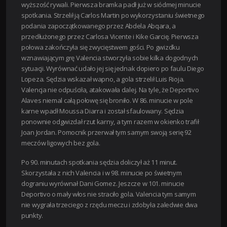
wyższość rywali.
Pierwsza bramka padł już w siódmej minucie
spotkania. Strzelił ją Carlos Martin po wykorzystaniu świetnego
podania zapoczątkowanego przez Abdela Abqara, a
przedłużonego przez Carlosa Vicente i Kike Garcię. Pierwsza
połowa zakończyła się zwycięstwem gości. Po gwizdku
wznawiającym grę Valencia stworzyła sobie kilka dogodnych
sytuacji. Wyrównać udało jej się jednak dopiero po faulu Diego
Lopeza. Sędzia wskazał wapno, a gola strzelił Luis Rioja.
Valencja nie odpuściła, atakowała dalej. Na tyle, że Deportivo
Alaves niemal całą połowę się broniło. W 86. minucie w pole
karne wpadł Moussa Diarra i został sfaulowany. Sędzia
ponownie odgwizdał rzut karny, a tym razem w okienko trafił
Joan Jordan. Pomocnik przerwał tym samym swoją serię 92
meczów ligowych bez gola.
Po 90. minutach spotkania sędzia doliczył aż 11 minut.
Skorzystała z nich Valencia i w 98. minucie po świetnym
dograniu wyrównał Dani Gomez. Jeszcze w 101. minucie
Deportivo o mały włos nie straciło gola. Valencia tym samym
nie wygrała trzeciego z rzędu meczu i zdobyła zaledwie dwa
punkty.