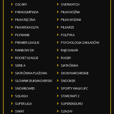
OSCARY
OVERWATCH
PARAOLIMPIADA
PIŁKA NOŻNA
PIŁKA RĘCZNA
PIŁKA WODNA
PIŁKARSKA ELITA
PILKARZE
PŁYWANIE
POLITYKA
PREMIER LEAGUE
PSYCHOLOGIA ZAKŁADÓW
RAINBOW SIX
RAJD DAKAR
ROCKET LEAGUE
RUGBY
SERIE A
SIATKÓWKA
SIATKÓWKA PLAŻOWA
SKOKI NARCIARSKIE
SŁOWNIK BUKMACHERSKI
SNOOKER
SNOWBOARD
SPORTY WALKI UFC
SQUASH
STARCRAFT 2
SUPER LIGA
SUPERENDURO
SWIAT
SZACHY