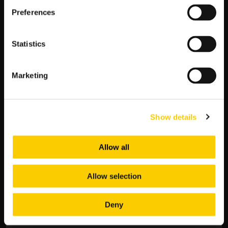
Valencia CF
Preferences
12 stycznia 2025 r. (niedziela),
godz. 14.00 |
UD Las
Palmas – Getafe CF
12 stycznia 2025 r. (niedziela), godz. 16.15 |
Atletic
Statistics
Madryt – Osasuna Pampeluna
13 stycznia 2025 r. (poniedziałek),
godz. 21. 00 |
Real
Sociedad – Villarreal CF
Marketing
TYPY I KURSY BUKMACHERSKIE NA
MECZ SEVILLA FC – VALENCIA
Show details
Chcesz obstawiać mecze
La Liga
na żywo?
Postaw swoje
kupony w LV BET! Legalny bukmacher umożliwia grę w swoim
Allow all
serwisie internetowym oraz w
aplikacji mobilnej
. Wystarczy
kilka kliknięć, a przefiltrujesz dostępną ofertę i wybierzesz tę
interesującą. Znajdziesz w niej nawet około 300 rynków,
Allow selection
wysokie kursy i atrakcyjne promocje. Przyłącz się do zabawy i
postaw swoje
typy na piłkę nożną
w LV BET już dziś!
Deny
LA LIGA W LV BET