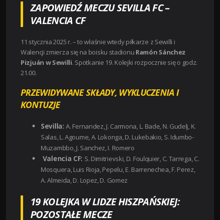
ZAPOWIEDŹ MECZU SEVILLA FC –
VALENCIA CF
11 stycznia 2025 r. – to właśnie wtedy piłkarze z Sewilli i
Walencji zmierza się na boisku stadionu
Ramón Sánchez
Pizjuán w Sewilli
. Spotkanie 19. Kolejki rozpocznie się o godz.
21.00.
PRZEWIDYWANE SKŁADY, WYKLUCZENIA I
KONTUZJE
Sevilla:
A. Fernandez, J. Carmona, L. Bade, N. Gudelj, K.
Salas, L. Agoume, A. Lokonga, D. Lukebakio, S. Idumbo-
Muzambbo, J. Sanchez, I. Romero
Valencia CF:
S. Dimitrievski, D. Foulquier, C. Tarrega, C.
Mosquera, Luis Rioja, Pepelu, E. Barrenechea, F. Perez,
A. Almeida, D. Lopez, D. Gomez
19 KOLEJKA W LIDZE HISZPAŃSKIEJ:
POZOSTAŁE MECZE