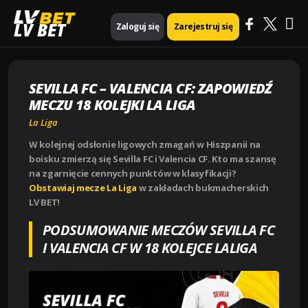
Ma
Strona główna
La Liga
LV BET
Zaloguj się
Zarejestruj się
SEVILLA FC – VALENCIA CF: ZAPOWIEDŹ MECZU 18 KOLEJKI LA LIGA
Me
SEVILLA FC – VALENCIA CF: ZAPOWIEDŹ
MECZU 18 KOLEJKI LA LIGA
La Liga
W kolejnej odsłonie ligowych zmagań w Hiszpanii na
boisku zmierzą się Sevilla FC i Valencia CF. Kto ma szansę
na zgarnięcie cennych punktów w klasyfikacji?
Obstawiaj mecze La Liga
w zakładach bukmacherskich
LV BET!
PODSUMOWANIE MECZÓW SEVILLA FC
I VALENCIA CF W 18 KOLEJCE LALIGA