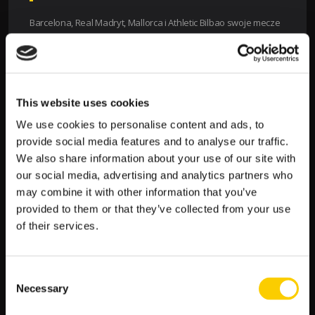
Barcelona, Real Madryt, Mallorca i Athletic Bilbao swoje mecze
w ramach 19. kolejki rozegrały już na początku grudnia. Cztery
zespoły zmierzą się na początku stycznia w Arabii Saudyjskiej
o Superpuchar Króla. Jakie pary meczowe powalczą na
krajowym podwórku o ligowe punkty?
Terminarz 19. kolejki
La Ligi 2024/2025:
This website uses cookies
3 grudnia 2024 r. |
Mallorca – FC Barcelona 1:5
We use cookies to personalise content and ads, to
(awansem)
provide social media features and to analyse our traffic.
4 grudnia 2024 r. |
Athletic Bilbao – Real Madryt 2:1
We also share information about your use of our site with
(awansem)
our social media, advertising and analytics partners who
10 stycznia 2025 r. (piątek), godz. 21.00 |
Rayo Vallecano
may combine it with other information that you’ve
– Celta Vigo
provided to them or that they’ve collected from your use
11 stycznia 2025 r. (sobota),
godz. 14.00 |
Deportivo
of their services.
Alaves – Girona CF
11 stycznia 2025 r. (sobota), godz. 16.15 |
Real Valladolid
– Real Betis Sewilla
Consent
11 stycznia 2025 r. (sobota), godz. 18.30 |
Espanyol
Necessary
Selection
Barcelona – CD Leganes
11 stycznia 2025 r. (sobota), godz. 21.00 |
Sevilla FC –