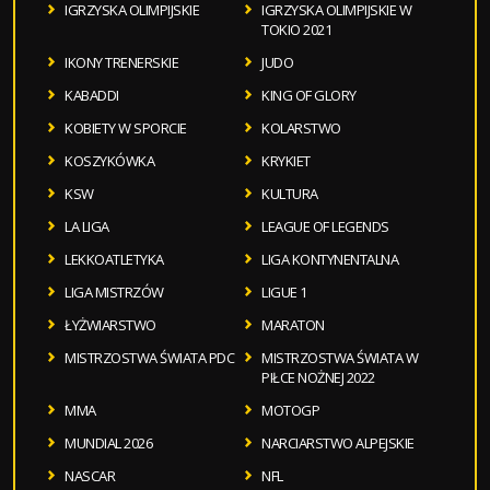
IGRZYSKA OLIMPIJSKIE
IGRZYSKA OLIMPIJSKIE W
TOKIO 2021
IKONY TRENERSKIE
JUDO
KABADDI
KING OF GLORY
KOBIETY W SPORCIE
KOLARSTWO
KOSZYKÓWKA
KRYKIET
KSW
KULTURA
LA LIGA
LEAGUE OF LEGENDS
LEKKOATLETYKA
LIGA KONTYNENTALNA
LIGA MISTRZÓW
LIGUE 1
ŁYŻWIARSTWO
MARATON
MISTRZOSTWA ŚWIATA PDC
MISTRZOSTWA ŚWIATA W
PIŁCE NOŻNEJ 2022
MMA
MOTOGP
MUNDIAL 2026
NARCIARSTWO ALPEJSKIE
NASCAR
NFL