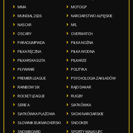
MMA
MOTOGP
MUNDIAL 2026
NARCIARSTWO ALPEJSKIE
NASCAR
NFL
OSCARY
OVERWATCH
PARAOLIMPIADA
PIŁKA NOŻNA
PIŁKA RĘCZNA
PIŁKA WODNA
PIŁKARSKA ELITA
PILKARZE
PŁYWANIE
POLITYKA
PREMIER LEAGUE
PSYCHOLOGIA ZAKŁADÓW
RAINBOW SIX
RAJD DAKAR
ROCKET LEAGUE
RUGBY
SERIE A
SIATKÓWKA
SIATKÓWKA PLAŻOWA
SKOKI NARCIARSKIE
SŁOWNIK BUKMACHERSKI
SNOOKER
SNOWBOARD
SPORTY WALKI UFC