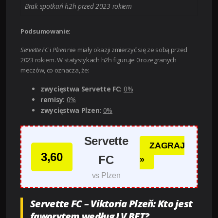
Brak spotkań h2h przed 2023 rokiem
Podsumowanie:
Servette FC
i
Plzen
nie miały okazji zmierzyć się ze sobą przed
2023 rokiem. W statystykach h2h figuruje
0
rozegranych
meczów, co oznacza, że:
zwycięstwa Servette FC:
0%
remisy:
0%
zwycięstwa Plzen:
0%
Servette
ZAGRAJ
3,60
FC
»
vs Plzen
Servette FC – Viktoria Plzeň: Kto jest
faworytem według LV BET?