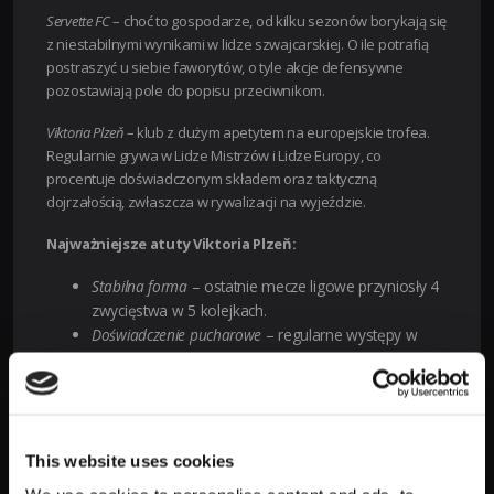
Servette FC
– choć to gospodarze, od kilku sezonów borykają się
z niestabilnymi wynikami w lidze szwajcarskiej. O ile potrafią
postraszyć u siebie faworytów, o tyle akcje defensywne
pozostawiają pole do popisu przeciwnikom.
Viktoria Plzeň
– klub z dużym apetytem na europejskie trofea.
Regularnie grywa w Lidze Mistrzów i Lidze Europy, co
procentuje doświadczonym składem oraz taktyczną
dojrzałością, zwłaszcza w rywalizacji na wyjeździe.
Najważniejsze atuty Viktoria Plzeň:
Stabilna forma
– ostatnie mecze ligowe przyniosły 4
zwycięstwa w 5 kolejkach.
Doświadczenie pucharowe
– regularne występy w
europejskich rozgrywkach.
Bilans wyjazdowy
– efektywne granie na obcych
stadionach.
Siła ofensywy
– średnio 1,8 gola na mecz w lidze
czeskiej.
This website uses cookies