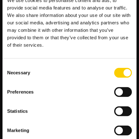
We use cookies to personalise content and ads, to
Z drugiej strony, Servette FC może liczyć na wsparcie własnej
provide social media features and to analyse our traffic.
publiczności oraz chęć rehabilitacji po średnich rezultatach w
We also share information about your use of our site with
lidze.
our social media, advertising and analytics partners who
Dlaczego jednak to Viktoria Plzeň ma większe szanse
may combine it with other information that you’ve
według LV BET?
provided to them or that they’ve collected from your use
of their services.
Solidność defensywy:
średnio 0,9 straconego gola
na mecz.
Skuteczność pod bramką rywala:
ponad 55%
celnych strzałów.
Consent
Lepszy skład:
wyważona mieszanka młodości i
Necessary
Selection
rutyny.
Motywacja:
utrzymanie miejsca premiowanego
Preferences
awansem.
Podsumowując
, analiza kursów i danych wskazuje, że to zespół
Statistics
z Czech powinien wyjść z boiska z korzystnym rezultatem.
Jednak piłka nożna rządzi się swoimi prawami i niespodzianki
również się zdarzają.
Marketing
Tabela podsumowująca kursy LV BET