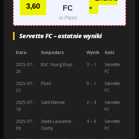
3,60
FC
»
vs Plzen
Servette FC – ostatnie wyniki
Data
Gospodarz
Wynik
Gość
2025-07-
BSC Young Boys
3 – 1
Servette
26
FC
2025-07-
Plzen
0 – 1
Servette
22
FC
2025-07-
Saint Etienne
2 – 3
Servette
18
FC
2025-07-
Stade Lausanne-
4 – 0
Servette
09
Ouchy
FC