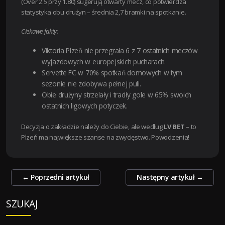
(Over 2.5 przy 1.80) sugerują otwarty mecz, co potwierdza
statystyka obu drużyn – średnia 2,7 bramki na spotkanie.
Ciekawe fakty:
Viktoria Plzeň nie przegrała 6 z 7 ostatnich meczów
wyjazdowych w europejskich pucharach.
Servette FC w 70% spotkań domowych w tym
sezonie nie zdobywa pełnej puli.
Obie drużyny strzelały i traciły gole w 65% swoich
ostatnich ligowych potyczek.
Decyzja o zakładzie należy do Ciebie, ale według
LV BET
– to
Plzeň ma największe szanse na zwycięstwo. Powodzenia!
Zobacz
←
Poprzedni artykuł
Następny artykuł
→
wpisy
SZUKAJ