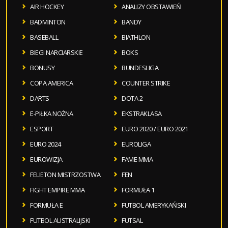
AIR HOCKEY
ANALIZY OBSTAWIEŃ
BADMINTON
BANDY
BASEBALL
BIATHLON
BIEGI NARCIARSKIE
BOKS
BONUSY
BUNDESLIGA
COPA AMERICA
COUNTER STRIKE
DARTS
DOTA 2
E-PIŁKA NOŻNA
EKSTRAKLASA
ESPORT
EURO 2020 / EURO 2021
EURO 2024
EUROLIGA
EUROWIZJA
FAME MMA
FELIETON MISTRZOSTWA
FEN
FIGHT EMPIRE MMA
FORMUŁA 1
FORMUŁA E
FUTBOL AMERYKAŃSKI
FUTBOL AUSTRALIJSKI
FUTSAL