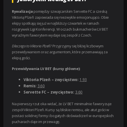
Rywalizacja
pomiędzy szwajcarskim Servette FC a czeską
Viktorią Plzeň zapowiada się niezwykle emocjonująco. Obie
ekipy spotkają się już w najbliższy czwartek w ramach
rozgrywek Ligi Konferencji. W oczach bukmacherów LV BET
wyraźnym faworytem wydaje się zespół z Czech.
Dlaczego to Viktoria Plzeň?
Przyjrzyjmy się bliżej liczbowym
przewidywaniom oraz argumentom, które przemawiają za
ekipą gości.
Przewidywania LV BET (kursy główne):
Viktoria Plzeň – zwycięstwo:
1.93
Remis:
3.60
Servette FC – zwycięstwo:
3.60
Na pierwszy rzut oka widać, że LV BET minimalnie faworyzuje
zespół Viktori Plzeň. Kursy są bliskie remisu, ale atut gości w
postaci solidnej formy i bogatych doświadczeń w europejskich
pucharach daje im przewagę.