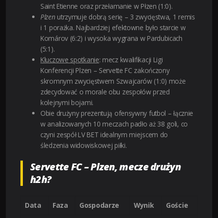
Saint Etienne oraz przełamanie w Płzen (1:0).
Plzen
utrzymuje dobrą serię – 3 zwycięstwa, 1 remis
i 1 porażka. Najbardziej efektowne było starcie w
Komárov (6:2) i wysoka wygrana w Pardubicach
(5:1).
Kluczowe spotkanie
: mecz kwalifikacji Ligi
Konferencji Plzen – Servette FC zakończony
skromnym zwycięstwem Szwajcarów (1:0) może
zdecydować o morale obu zespołów przed
kolejnymi bojami.
Obie drużyny prezentują ofensywny futbol – łącznie
w analizowanych 10 meczach padło aż 38 goli, co
czyni zespół LV BET idealnym miejscem do
śledzenia widowiskowej piłki.
Servette FC – Plzen, mecze drużyn
h2h?
Data
Faza
Gospodarze
Wynik
Goście