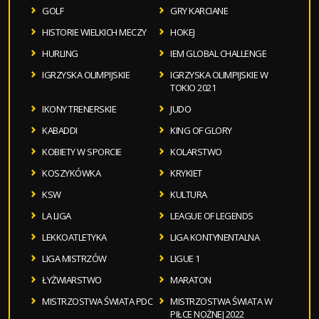
GOLF
GRY KARCIANE
HISTORIE WIELKICH MECZY
HOKEJ
HURLING
IEM GLOBAL CHALLENGE
IGRZYSKA OLIMPIJSKIE
IGRZYSKA OLIMPIJSKIE W
TOKIO 2021
IKONY TRENERSKIE
JUDO
KABADDI
KING OF GLORY
KOBIETY W SPORCIE
KOLARSTWO
KOSZYKÓWKA
KRYKIET
KSW
KULTURA
LA LIGA
LEAGUE OF LEGENDS
LEKKOATLETYKA
LIGA KONTYNENTALNA
LIGA MISTRZÓW
LIGUE 1
ŁYŻWIARSTWO
MARATON
MISTRZOSTWA ŚWIATA PDC
MISTRZOSTWA ŚWIATA W
PIŁCE NOŻNEJ 2022