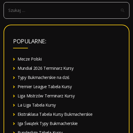
S
z
u
k
a
POPULARNE:
j
:
Mecze Polski
Mundial 2026 Terminarz Kursy
Typy Bukmacherskie na dziś
Premier League Tabela Kursy
Liga Mistrzów Terminarz Kursy
La Liga Tabela Kursy
Ekstraklasa Tabela Kursy Bukmacherskie
Iga Świątek Typy Bukmacherskie
Bundesliga Tabela Kursy