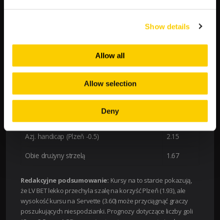
Typ zakładu
Kurs
Show details
Viktoria Plzeň – zwycięstwo
1.93
Allow all
Remis
3.60
Servette FC – zwycięstwo
3.60
Allow selection
Pow. 2.5 bramki
1.80
Deny
Pod. 2.5 bramki
1.90
Azj. handicap (Plzeň -0.5)
2.15
Obie drużyny strzelą
1.67
Redakcyjne podsumowanie:
Kursy na to starcie pokazują,
że LV BET lekko przechyla szalę na korzyść Plzeň (1.93), ale
wysokość kursu na Servette (3.60) może przyciągnąć graczy
poszukujących niespodzianki. Prognozy dotyczące liczby goli