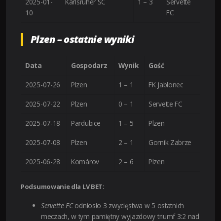
2025-01-
Karlsruher SC
1 – 3
Servette
10
FC
Plzen – ostatnie wyniki
Data
Gospodarz
Wynik
Gość
2025-07-26
Plzen
1 – 1
FK Jablonec
2025-07-22
Plzen
0 – 1
Servette FC
2025-07-18
Pardubice
1 – 5
Plzen
2025-07-08
Plzen
2 – 1
Gornik Zabrze
2025-06-28
Komárov
2 – 6
Plzen
Podsumowanie dla LV BET:
Servette FC
odniosło 3 zwycięstwa w 5 ostatnich
meczach, w tym pamiętny wyjazdowy triumf 3:2 nad