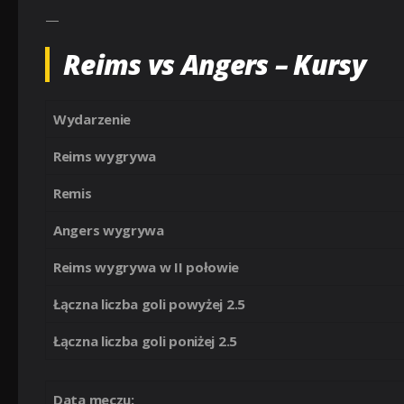
—
Reims vs Angers – Kursy
Wydarzenie
Reims wygrywa
Remis
Angers wygrywa
Reims wygrywa w II połowie
Łączna liczba goli powyżej 2.5
Łączna liczba goli poniżej 2.5
Data meczu: