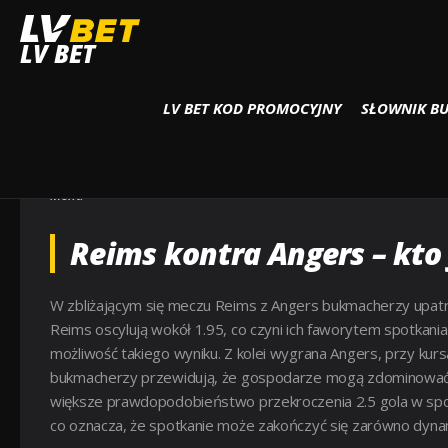
Strona główna
Menu
Reims- Angers (2025-02-16 18:15) Kursy, Typy – Kto 
LV BET
LV BET KOD PROMOCYJNY
SŁOWNIK B
REIMS- ANGERS (2025-02-16 
LEPSZY?
Menu
Reims kontra Angers – kto
W zbliżającym się meczu Reims z Angers bukmacherzy upatr
Reims oscylują wokół 1.95, co czyni ich faworytem spotkan
możliwość takiego wyniku. Z kolei wygrana Angers, przy kursa
bukmacherzy przewidują, że gospodarze mogą zdominować dr
większe prawdopodobieństwo przekroczenia 2.5 gola w spotk
co oznacza, że spotkanie może zakończyć się zarówno dynamicz