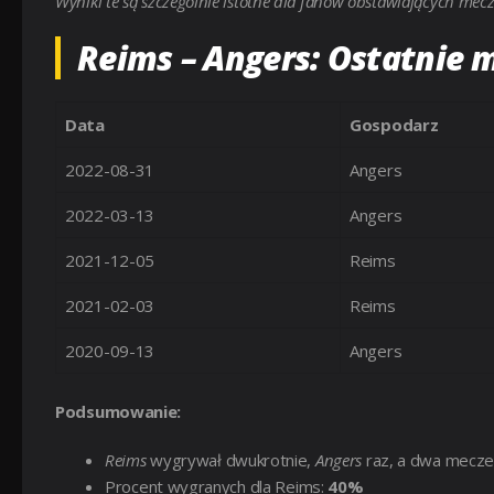
Wyniki te są szczególnie istotne dla fanów obstawiających mec
Reims – Angers: Ostatnie 
Data
Gospodarz
2022-08-31
Angers
2022-03-13
Angers
2021-12-05
Reims
2021-02-03
Reims
2020-09-13
Angers
Podsumowanie:
Reims
wygrywał dwukrotnie,
Angers
raz, a dwa mecze
Procent wygranych dla
Reims
:
40%