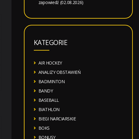
zapowiedź (02.08.2026)
KATEGORIE
AIR HOCKEY
ANALIZY OBSTAWIEŃ
BADMINTON
BANDY
BASEBALL
BIATHLON
BIEGI NARCIARSKIE
BOKS
BONUSY