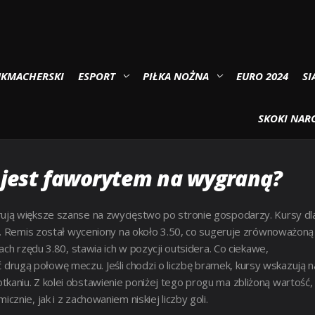
będzie lepszy?
UKMACHERSKI
ESPORT
PIŁKA NOŻNA
EURO 2024
SI
18:15) KURSY, TYPY – KTO BĘDZI
SKOKI NARC
 jest faworytem na wygraną?
ują większe szanse na zwycięstwo po stronie gospodarzy. Kursy dl
ia. Remis został wyceniony na około 3.50, co sugeruje zrównoważoną
ch rzędu 3.80, stawia ich w pozycji outsidera. Co ciekawe,
ugą połowę meczu. Jeśli chodzi o liczbę bramek, kursy wskazują n
aniu. Z kolei obstawienie poniżej tego progu ma zbliżoną wartość,
nie, jak i z zachowaniem niskiej liczby goli.