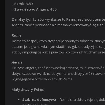
–
Remis:
3.50
–
Zwycięstwo Angers:
4.05
Z analizy tych kursów wynika, że to Reims jest faworytem
Angers, choć z pewnością nie można ich lekceważyć, są tuta
Reims
Reims to zespół, który dysponuje solidnym składem, znanym 
atutem jest gra na własnym stadionie, gdzie tradycyjnie cz
zdobyli imponującą liczbę punktów, co czyni ich trudnym prze
Angers
Drużyna Angers, choć z pewnością ambitna, musi zmierzyć 
dotychczasowe wyniki na obcych terenach były zróżnicowane
wymagającym przeciwnikiem jak Reims.
Atuty drużyny Reims:
Stabilna defensywa
– Reims charakteryzuje się do