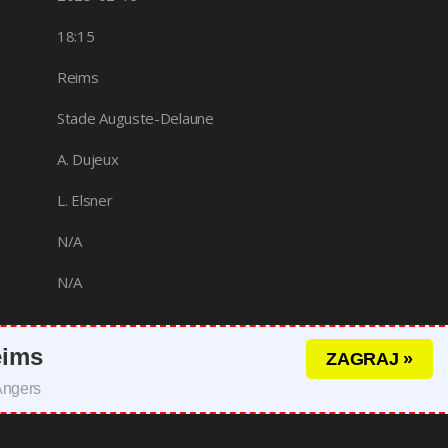
18:15
Reims
Stade Auguste-Delaune
A. Dujeux
L. Elsner
N/A
N/A
eims
ZAGRAJ »
Angers