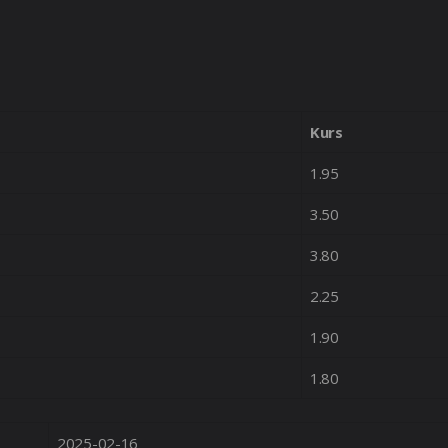
Kurs
1.95
3.50
3.80
2.25
1.90
1.80
2025-02-16