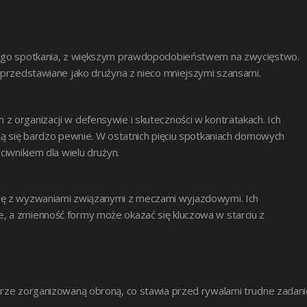
 tego spotkania, z większym prawdopodobieństwem na zwycięstwo.
j przedstawiane jako drużyna z nieco mniejszymi szansami.
z organizacji w defensywie i skuteczności w kontratakach. Ich
ują się bardzo pewnie. W ostatnich pięciu spotkaniach domowych
ciwnikiem dla wielu drużyn.
się z wyzwaniami związanymi z meczami wyjazdowymi. Ich
, a zmienność formy może okazać się kluczowa w starciu z
brze zorganizowaną obroną, co stawia przed rywalami trudne zadani