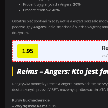
Procent wygranych dla
Angers
:
20%
Procent remisów:
40%
Ostatnie pięć spotkań między
Reims
a
Angers
pokazało mocne
podczas gdy
Angers
udało się odnosić o jedną wygraną mni
drużynami.
R
1.95
vs 
Reims – Angers: Kto jest 
Rozgrywka pomiędzy Reims a Angers zapowiada się niezwykle
dostarczonych przez LV BET, możemy spróbować określić,
Kursy bukmacherskie:
–
Zwycięstwo Reims:
1.95