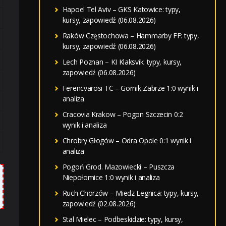
Hapoel Tel Aviv – GKS Katowice: typy,
kursy, zapowiedź (06.08.2026)
Raków Częstochowa – Hammarby FF: typy,
kursy, zapowiedź (06.08.2026)
Lech Poznan – KI Klaksvik: typy, kursy,
zapowiedź (06.08.2026)
Ferencvarosi TC – Gornik Zabrze 1:0 wynik i
analiza
Cracovia Krakow – Pogon Szczecin 0:2
wynik i analiza
Chrobry Głogów – Odra Opole 0:1 wynik i
analiza
Pogoń Grod. Mazowiecki – Puszcza
Niepołomice 1:0 wynik i analiza
Ruch Chorzów – Miedz Legnica: typy, kursy,
zapowiedź (02.08.2026)
Stal Mielec – Podbeskidzie: typy, kursy,