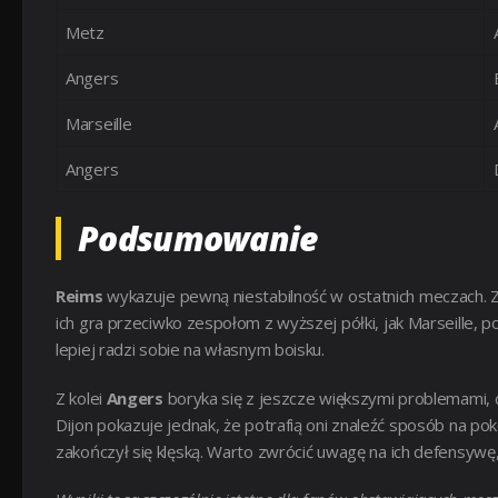
Metz
Angers
Marseille
Angers
Podsumowanie
Reims
wykazuje pewną niestabilność w ostatnich meczach. Zauw
ich gra przeciwko zespołom z wyższej półki, jak Marseille, 
lepiej radzi sobie na własnym boisku.
Z kolei
Angers
boryka się z jeszcze większymi problemami,
Dijon pokazuje jednak, że potrafią oni znaleźć sposób na p
zakończył się klęską. Warto zwrócić uwagę na ich defensywę, 