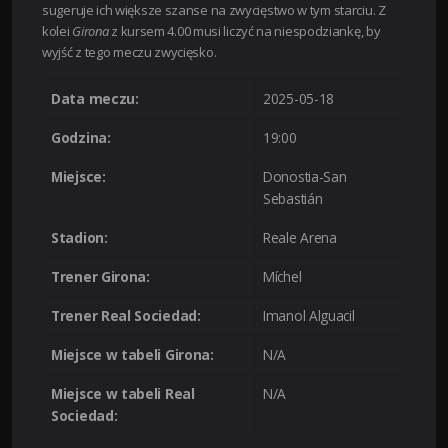
sugeruje ich większe szanse na zwycięstwo w tym starciu. Z
kolei
Girona
z kursem 4.00 musi liczyć na niespodziankę, by
wyjść z tego meczu zwycięsko.
Data meczu:
2025-05-18
Godzina:
19:00
Miejsce:
Donostia-San
Sebastián
Stadion:
Reale Arena
Trener Girona:
Míchel
Trener Real Sociedad:
Imanol Alguacil
Miejsce w tabeli Girona:
N/A
Miejsce w tabeli Real
N/A
Sociedad: