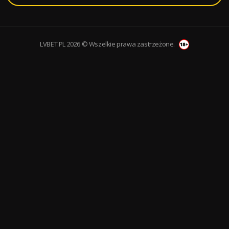
LVBET.PL 2026 © Wszelkie prawa zastrzeżone.