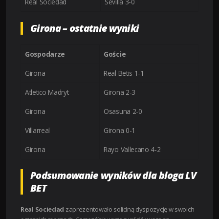
Real Sociedad
Sevilla 3-0
Girona – ostatnie wyniki
Gospodarze
Goście
Girona
Real Betis 1-1
Atletico Madryt
Girona 2-3
Girona
Osasuna 2-0
Villarreal
Girona 0-1
Girona
Rayo Vallecano 4-2
Podsumowanie wyników dla bloga LV
BET
Real Sociedad
zaprezentowało solidną dyspozycję w swoich