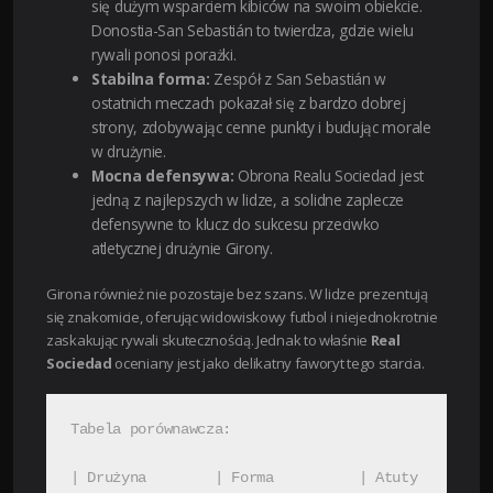
się dużym wsparciem kibiców na swoim obiekcie.
Donostia-San Sebastián to twierdza, gdzie wielu
rywali ponosi porażki.
Stabilna forma:
Zespół z San Sebastián w
ostatnich meczach pokazał się z bardzo dobrej
strony, zdobywając cenne punkty i budując morale
w drużynie.
Mocna defensywa:
Obrona Realu Sociedad jest
jedną z najlepszych w lidze, a solidne zaplecze
defensywne to klucz do sukcesu przeciwko
atletycznej drużynie Girony.
Girona również nie pozostaje bez szans. W lidze prezentują
się znakomicie, oferując widowiskowy futbol i niejednokrotnie
zaskakując rywali skutecznością. Jednak to właśnie
Real
Sociedad
oceniany jest jako delikatny faworyt tego starcia.
Tabela porównawcza:

| Drużyna        | Forma          | Atuty         