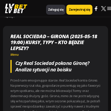
M
Strona główna
Menu
LV BET
Zaloguj się
Zarejestruj się
Real Sociedad – Girona (2025-05-18 19:00) Kursy, Typy – Kto będzie
lepszy?
M
REAL SOCIEDAD – GIRONA (2025-05-18
19:00) KURSY, TYPY – KTO BĘDZIE
LEPSZY?
Menu
Czy Real Sociedad pokona Gironę?
Analiza sytuacji na boisku
Przed nami emocjonujące starcie:
Real Sociedad
kontra
Girona
.
Na pierwszy rzut oka, gospodarze prezentują się jako faworyci
w tym spotkaniu, ale nie można lekceważyć formy oraz
determinacji drużyny gości. Girona, mimo że nie jest tradycyjną
siłą w hiszpańskiej piłce, w tym sezonie pokazała już, że potrafi
sprawić niespodziankę i zawalczyć o punkty nawet z trudnymi