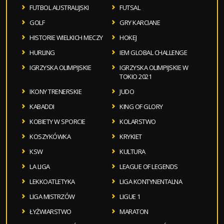
FUTBOL AUSTRALIJSKI
FUTSAL
GOLF
GRY KARCIANE
HISTORIE WIELKICH MECZY
HOKEJ
HURLING
IEM GLOBAL CHALLENGE
IGRZYSKA OLIMPIJSKIE
IGRZYSKA OLIMPIJSKIE W
TOKIO 2021
IKONY TRENERSKIE
JUDO
KABADDI
KING OF GLORY
KOBIETY W SPORCIE
KOLARSTWO
KOSZYKÓWKA
KRYKIET
KSW
KULTURA
LA LIGA
LEAGUE OF LEGENDS
LEKKOATLETYKA
LIGA KONTYNENTALNA
LIGA MISTRZÓW
LIGUE 1
ŁYŻWIARSTWO
MARATON