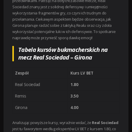
przeciwnikami. Patrząc na dotychczasowe mecze, Real
Sociedad znany jest z solidnej defensywy i umiejętności
wykorzystania fragmentów gry, co czyni ich trudnym do
przełamania. Ciekawym aspektem będzie obserwacja, jak
Girona planuje radzić sobie z taktyką Realu oraz czy zdoła
wykorzystać potencjalne luki w ich defensywie. To spotkanie
naprawdę może przynieść sporą dawkę emocji!
Tabela kursów bukmacherskich na
mecz Real Sociedad – Girona
Zespół
Kurs LV BET
Real Sociedad
1.80
Remis
3.50
Girona
4.00
Analizując powyższe kursy, wyraźnie widać, że
Real Sociedad
jest tu faworytem według ekspertów LV BET z kursem 1.80, co