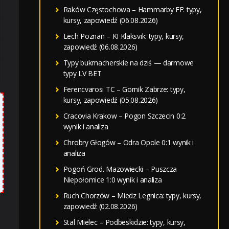
Raków Częstochowa – Hammarby FF: typy,
kursy, zapowiedź (06.08.2026)
Lech Poznan – KI Klaksvik: typy, kursy,
zapowiedź (06.08.2026)
Typy bukmacherskie na dziś — darmowe
typy LV BET
Ferencvarosi TC – Gornik Zabrze: typy,
kursy, zapowiedź (05.08.2026)
Cracovia Krakow – Pogon Szczecin 0:2
wynik i analiza
Chrobry Głogów – Odra Opole 0:1 wynik i
analiza
Pogoń Grod. Mazowiecki – Puszcza
Niepołomice 1:0 wynik i analiza
Ruch Chorzów – Miedz Legnica: typy, kursy,
zapowiedź (02.08.2026)
Stal Mielec – Podbeskidzie: typy, kursy,