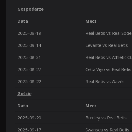
Gospodarze
Data
Mecz
2025-09-19
Real Betis vs Real Soci
2025-09-14
Levante vs Real Betis
2025-08-31
Real Betis vs Athletic Cl
2025-08-27
Celta Vigo vs Real Betis
2025-08-22
Real Betis vs Alavés
Goście
Data
Mecz
2025-09-20
Burnley vs Real Betis
2025-09-17
Swansea vs Real Betis