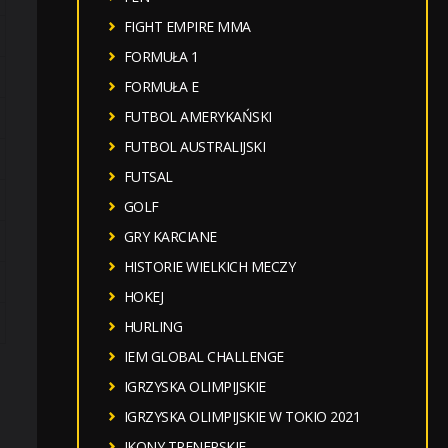
FIGHT EMPIRE MMA
FORMUŁA 1
FORMUŁA E
FUTBOL AMERYKAŃSKI
FUTBOL AUSTRALIJSKI
FUTSAL
GOLF
GRY KARCIANE
HISTORIE WIELKICH MECZY
HOKEJ
HURLING
IEM GLOBAL CHALLENGE
IGRZYSKA OLIMPIJSKIE
IGRZYSKA OLIMPIJSKIE W TOKIO 2021
IKONY TRENERSKIE