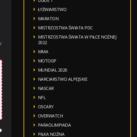
LIGUE 1
ŁYŻWIARSTWO
MARATON
MISTRZOSTWA ŚWIATA PDC
MISTRZOSTWA ŚWIATA W PIŁCE NOŻNEJ
y
2022
MMA
MOTOGP
MUNDIAL 2026
NARCIARSTWO ALPEJSKIE
NASCAR
NFL
OSCARY
OVERWATCH
PARAOLIMPIADA
?
PIŁKA NOŻNA