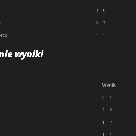
3 – 0
m
0 – 3
etis
1 – 1
nie wyniki
Wynik
3 – 1
2 – 2
1 – 2
1 – 1