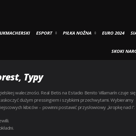
ursy, Typy – Kto będzie lepszy?
BUKMACHERSKI
ESPORT
PIŁKA NOŻNA
EURO 2024
SI
REST (2025-09-24 21:00)
EPSZY?
SKOKI NARC
rest, Typy
skiej waleczności. Real Betis na Estadio Benito Villamarín czuje się
i zaskoczyć dużym pressingiem i szybkimi przechwytami. Wybieramy
ejscowych kibiców – powinni postawić przysłowiowy „kropkę nad i”.
illi.
okładni.