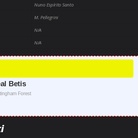
Nuno Espírito Santo
M. Pellegrini
N/A
N/A
al Betis
tingham Forest
i