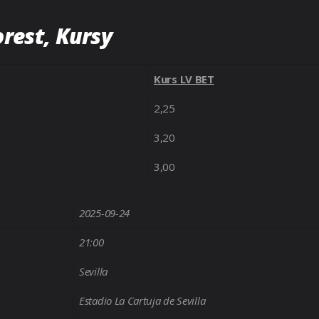
rest, Kursy
Kurs LV BET
2,25
3,20
3,00
2025-09-24
21:00
Sevilla
Estadio La Cartuja de Sevilla