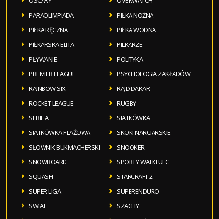
OSCARY
OVERWATCH
PARAOLIMPIADA
PIŁKA NOŻNA
PIŁKA RĘCZNA
PIŁKA WODNA
PIŁKARSKA ELITA
PILKARZE
PŁYWANIE
POLITYKA
PREMIER LEAGUE
PSYCHOLOGIA ZAKŁADÓW
RAINBOW SIX
RAJD DAKAR
ROCKET LEAGUE
RUGBY
SERIE A
SIATKÓWKA
SIATKÓWKA PLAŻOWA
SKOKI NARCIARSKIE
SŁOWNIK BUKMACHERSKI
SNOOKER
SNOWBOARD
SPORTY WALKI UFC
SQUASH
STARCRAFT 2
SUPER LIGA
SUPERENDURO
SWIAT
SZACHY