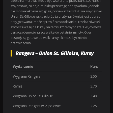
siebie na murawie może być wspierana przez kurs 2.00 na ich
zwycięstwo, co daje im lekką przewagę nad rywalami. Jednak
nie można lekceważyć gości, ponieważ kurs 3.40 na zwycięstwo
Union St. Gilloise wskazuje, że ta drużyna również jest dobrze
przygotowana i może sprawić niespodziankę. Trzeba również
zwrócić uwagę na kursy na remis, które wynoszą 3.70, co może
oznaczać emocjonującą walkę do ostatniej minuty. Oba
zespoły są gotowe do walki, a wynik może być nie do
przewidzenia!
Rangers – Union St. Gilloise, Kursy
Wydarzenie
Kurs
Wygrana Rangers
2.00
Remis
3.70
Wygrana Union St. Gilloise
3.40
Wygrana Rangers w 2. połowie
2.25