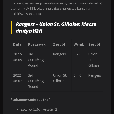
podzielić się swoimi przewidywaniami,
nie zapomnij odwiedzić
platformy LV BET, gdzie znajdziesz najlepsze kursy na
najbliższe spotkania.
Rangers – Union St. Gilloise: Mecze
drużyn H2H
Data
Rozgrywki
Zespół
Wynik
Zespół
2022-
3rd
Rangers
3 – 0
Union
08-09
Qualifying
St.
Round
Gilloise
2022-
3rd
Union St.
2 – 0
Rangers
08-02
Qualifying
Gilloise
Round
Podsumowanie spotkań:
Łączna liczba meczów:
2