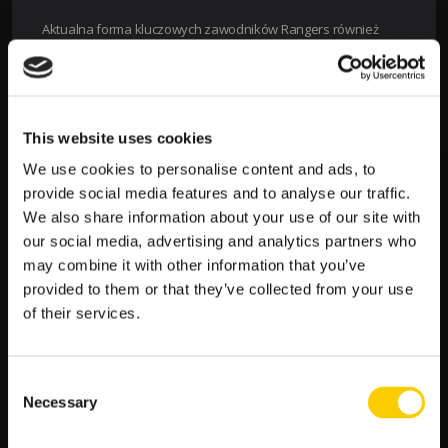
Aktualna forma kluczowych zawodników Rangers również
dodaje im pewności siebie. Rangers posiadają kilku
zawodników o uznanej międzynarodowej renomie, którzy
mogą wpłynąć na przebieg meczu. Ich umiejętności i
doświadczenie w meczach o wysoką stawkę mogą okazać się
kluczowe.
This website uses cookies
We use cookies to personalise content and ads, to
3. Statystyki meczowe i historia spotkań
provide social media features and to analyse our traffic.
Przy analizie spotkań warto brać pod uwagę dotychczasowe
We also share information about your use of our site with
statystyki obu drużyn. Rangers mają bogate doświadczenie w
our social media, advertising and analytics partners who
międzynarodowych rozgrywkach i niejednokrotnie
may combine it with other information that you’ve
udowadniali swoją wartość na różnych stadionach. Union St.
provided to them or that they’ve collected from your use
Gilloise to drużyna, która również osiąga sukcesy, ale często
of their services.
brakuje im doświadczenia w kluczowych momentach, co może
być ich słabością.
4. Przewaga w obronie i ataku
Consent
Necessary
Selection
Rangers są znani z dobrze zorganizowanej defensywy i
skutecznego ataku, co jest kluczem do zwycięstwa w wielu