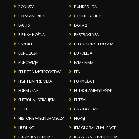
BONUSY
BUNDESLIGA
COPA AMERICA
COUNTER STRIKE
DARTS
DOTA 2
E-PIŁKA NOŻNA
EKSTRAKLASA
ESPORT
EURO 2020 / EURO 2021
EURO 2024
EUROLIGA
EUROWIZJA
FAME MMA
FELIETON MISTRZOSTWA
FEN
FIGHT EMPIRE MMA
FORMUŁA 1
FORMUŁA E
FUTBOL AMERYKAŃSKI
FUTBOL AUSTRALIJSKI
FUTSAL
GOLF
GRY KARCIANE
HISTORIE WIELKICH MECZY
HOKEJ
HURLING
IEM GLOBAL CHALLENGE
IGRZYSKA OLIMPIJSKIE
IGRZYSKA OLIMPIJSKIE W