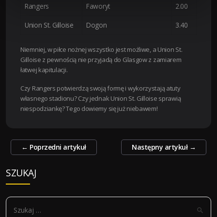
Rangers
Faworyt
2.00
Union St. Gilloise
Dogon
3.40
Niemniej, w piłce nożnej wszystko jest możliwe, a Union St.
Gilloise z pewnością nie przyjadą do Glasgow z zamiarem
łatwej kapitulacji.
Czy Rangers potwierdzą swoją formę i wykorzystają atuty
własnego stadionu? Czy jednak Union St. Gilloise sprawią
niespodziankę? Tego dowiemy się już niebawem!
Zobacz
←
Poprzedni artykuł
Następny artykuł
→
wpisy
SZUKAJ
S
z