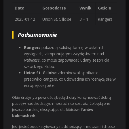
Data
Gospodarze
Wynik
Goście
2025-01-12
Union St. Gilloise
3 – 1
Rangers
Podsumowanie
Rangers
pokazują solidną formę w ostatnich
występach, z imponującym zwycięstwem nad
Nublense
, co może zapowiadać udany sezon dla
szkockiego klubu.
Union St. Gilloise
zdominowali spotkanie
przeciwko Rangers, co udowadnia ich rosnącą siłę w
europejskiej piłce.
Obie drużyny z pewnością będą chciały kontynuować dobrą
passę w nadchodzących meczach, co sprawia, że będą one
jeszcze bardziej ekscytujące dla kibiców i
fanów
bukmacherki
.
Jeśli jesteś podekscytowany nadchodzącymi meczami i chcesz