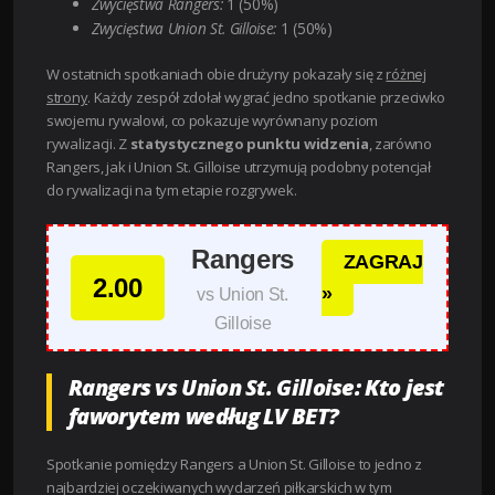
Zwycięstwa Rangers:
1 (50%)
Zwycięstwa Union St. Gilloise:
1 (50%)
W ostatnich spotkaniach obie drużyny pokazały się z
różnej
strony
. Każdy zespół zdołał wygrać jedno spotkanie przeciwko
swojemu rywalowi, co pokazuje wyrównany poziom
rywalizacji. Z
statystycznego punktu widzenia
, zarówno
Rangers, jak i Union St. Gilloise utrzymują podobny potencjał
do rywalizacji na tym etapie rozgrywek.
Rangers
ZAGRAJ
2.00
»
vs Union St.
Gilloise
Rangers vs Union St. Gilloise: Kto jest
faworytem według LV BET?
Spotkanie pomiędzy Rangers a Union St. Gilloise to jedno z
najbardziej oczekiwanych wydarzeń piłkarskich w tym