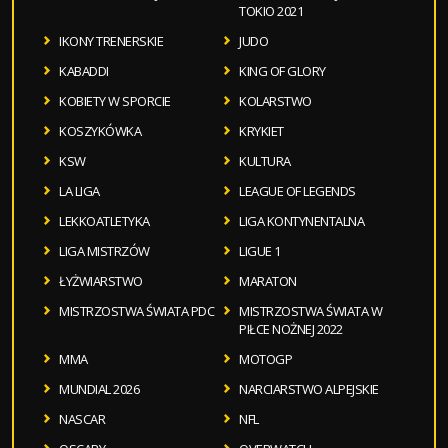
TOKIO 2021
IKONY TRENERSKIE
JUDO
KABADDI
KING OF GLORY
KOBIETY W SPORCIE
KOLARSTWO
KOSZYKÓWKA
KRYKIET
KSW
KULTURA
LA LIGA
LEAGUE OF LEGENDS
LEKKOATLETYKA
LIGA KONTYNENTALNA
LIGA MISTRZÓW
LIGUE 1
ŁYŻWIARSTWO
MARATON
MISTRZOSTWA ŚWIATA PDC
MISTRZOSTWA ŚWIATA W
PIŁCE NOŻNEJ 2022
MMA
MOTOGP
MUNDIAL 2026
NARCIARSTWO ALPEJSKIE
NASCAR
NFL