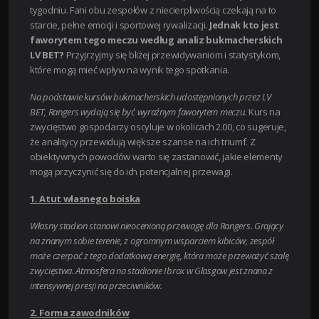
tygodniu. Fani obu zespołów z niecierpliwością czekają na to
starcie, pełne emocji i sportowej rywalizacji.
Jednak kto jest
faworytem tego meczu według analiz bukmacherskich
LV BET?
Przyjrzyjmy się bliżej przewidywaniom i statystykom,
które mogą mieć wpływ na wynik tego spotkania.
Na podstawie kursów bukmacherskich udostępnionych przez LV
BET, Rangers wydają się być wyraźnym faworytem meczu.
Kurs na
zwycięstwo gospodarzy oscyluje w okolicach 2.00, co sugeruje,
że analitycy przewidują większe szanse na ich triumf. Z
obiektywnych powodów warto się zastanowić, jakie elementy
mogą przyczynić się do ich potencjalnej przewagi.
1. Atut własnego boiska
Własny stadion stanowi nieocenioną przewagę dla Rangers. Grający
na znanym sobie terenie, z ogromnym wsparciem kibiców, zespół
może czerpać z tego dodatkową energię, która może przeważyć szalę
zwycięstwa. Atmosfera na stadionie Ibrox w Glasgow jest znana z
intensywnej presji na przeciwników.
2. Forma zawodników