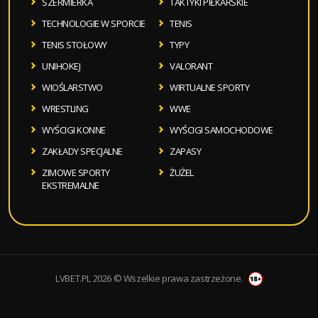
SZERMIERKA
TAKTYKI PIŁKARSKIE
TECHNOLOGIE W SPORCIE
TENIS
TENIS STOŁOWY
TYPY
UNIHOKEJ
VALORANT
WIOŚLARSTWO
WIRTUALNE SPORTY
WRESTLING
WWE
WYŚCIGI KONNE
WYŚCIGI SAMOCHODOWE
ZAKŁADY SPECJALNE
ZAPASY
ZIMOWE SPORTY
ŻUŻEL
EKSTREMALNE
LVBET.PL 2026 © Wszelkie prawa zastrzeżone.