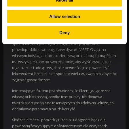
Allow all
Wygrana
1.75
4.60
Remis
3.60
3.60
Allow selection
Podsumowanie:
Deny
Z analizowanych danych wynika, że Plzen jest faworytem tego
spotkania, a ich potencjalne zwycięstwo jest bardziej
prawdopodobne według przewidywań LV BET. Grając na
własnym boisku, z solidną defensywą oraz dobrą formą, Plzen
ma wszystkie karty po swojej stronie, aby wyjść zwycięsko z
tego starcia. Ludogorets, choć z pewnością nie powinni być
lekceważeni, będą musieli sprostać wielu wyzwaniom, aby móc
zagrozić gospodarzom.
Interesującym faktem jest również to, że Plzen, grając przed
własną publicznością, rzadko traci punkty. Ich domowa
twierdza jest jedną z najtrudniejszych do zdobycia w lidze, co
dodatkowo przemawia na ich korzyść.
Śledzenie meczu pomiędzy Plzen a Ludogorets będzie z
pewnością fascynującym doświadczeniem dla wszystkich