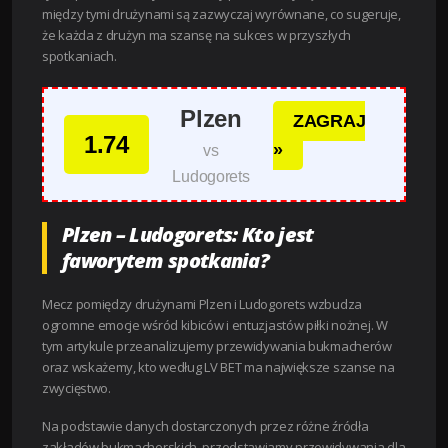
między tymi drużynami są zazwyczaj wyrównane, co sugeruje,
że każda z drużyn ma szansę na sukces w przyszłych
spotkaniach.
Plzen
ZAGRAJ
1.74
»
vs
Ludogorets
Plzen – Ludogorets: Kto jest
faworytem spotkania?
Mecz pomiędzy drużynami Plzen i Ludogorets wzbudza
ogromne emocje wśród kibiców i entuzjastów piłki nożnej. W
tym artykule przeanalizujemy przewidywania bukmacherów
oraz wskażemy, kto według LV BET ma największe szanse na
zwycięstwo.
Na podstawie danych dostarczonych przez różne źródła
zakładów bukmacherskich, przedstawiamy przewidywania dla