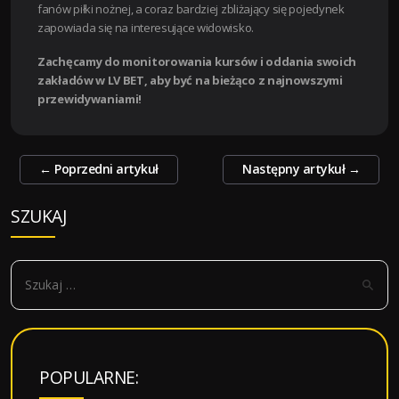
fanów piłki nożnej, a coraz bardziej zbliżający się pojedynek
zapowiada się na interesujące widowisko.
Zachęcamy do monitorowania kursów i oddania swoich
zakładów w LV BET, aby być na bieżąco z najnowszymi
przewidywaniami!
Zobacz
←
Poprzedni artykuł
Następny artykuł
→
wpisy
SZUKAJ
S
z
u
k
a
POPULARNE:
j