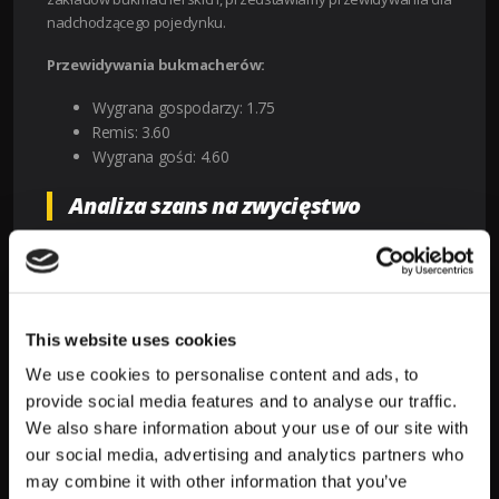
nadchodzącego pojedynku.
Przewidywania bukmacherów:
Wygrana gospodarzy: 1.75
Remis: 3.60
Wygrana gości: 4.60
Analiza szans na zwycięstwo
Na podstawie dostępnych danych, możemy zauważyć, że
Plzen jest wyraźnym faworytem spotkania. Kursy oferowane
przez LV BET sugerują, że drużyna gospodarzy ma większe
szanse na zdobycie trzech punktów niż ich rywale. Z kolei
This website uses cookies
kursy na remis i wygraną gości są znacznie wyższe, co może
wskazywać na trudności, jakie mogą napotkać Ludogorets w
We use cookies to personalise content and ads, to
tym starciu.
provide social media features and to analyse our traffic.
We also share information about your use of our site with
Atuty drużyny Plzen
our social media, advertising and analytics partners who
may combine it with other information that you’ve
Plzen jako gospodarze mają kilka istotnych atutów, które mogą