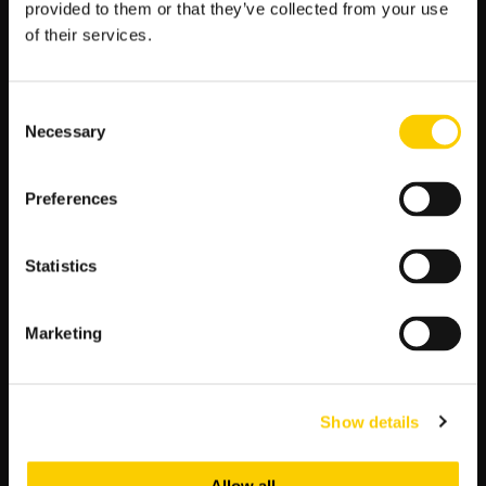
provided to them or that they’ve collected from your use
przyczynić się do ich zwycięstwa:
of their services.
Gra na własnym boisku:
Plzen będzie miała
przewagę własnego stadionu, co może znacząco
wpłynąć na morale i pewność siebie zawodników.
Consent
Forma zawodników:
Drużyna Plzen jest w dobrej
Necessary
Selection
formie, co potwierdzają ich ostatnie wyniki meczów.
Kontynuowanie tej passy będzie kluczowe dla
zdobycia trzech punktów.
Preferences
Skuteczna defensywa:
Plzen posiada solidną
defensywę, która może skutecznie neutralizować
Statistics
ataki Ludogorets.
Wsparcie kibiców:
Ostatecznym czynnikiem może
być głośne wsparcie kibiców, które doda energii i
Marketing
motywacji do walki na boisku.
Tabela przewidywań
Show details
Wynik
Plzen
Ludogorets