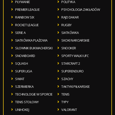
PŁYWANIE
POLITYKA
PREMIER LEAGUE
PSYCHOLOGIA ZAKŁADÓW
RAINBOW SIX
RAJD DAKAR
ROCKET LEAGUE
RUGBY
SERIE A
SIATKÓWKA
SIATKÓWKA PLAŻOWA
SKOKI NARCIARSKIE
SŁOWNIK BUKMACHERSKI
SNOOKER
SNOWBOARD
SPORTY WALKI UFC
SQUASH
STARCRAFT 2
SUPER LIGA
SUPERENDURO
SWIAT
SZACHY
SZERMIERKA
TAKTYKI PIŁKARSKIE
TECHNOLOGIE W SPORCIE
TENIS
TENIS STOŁOWY
TYPY
UNIHOKEJ
VALORANT