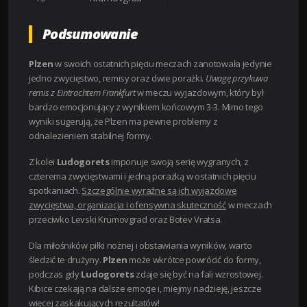
Podsumowanie
Plzen
w swoich ostatnich pięciu meczach zanotowała jedynie
jedno zwycięstwo, remisy oraz dwie porażki.
Uwagę przykuwa
remis z Eintrachtem Frankfurt
w meczu wyjazdowym, który był
bardzo emocjonujący z wynikiem końcowym 3-3. Mimo tego
wyniki sugerują, że Plzen ma pewne problemy z
odnalezieniem stabilnej formy.
Z kolei
Ludogorets
imponuje swoją serię wygranych, z
czterema zwycięstwami i jedną porażką w ostatnich pięciu
spotkaniach.
Szczególnie wyraźne są ich wyjazdowe
zwycięstwa, organizacja i ofensywna skuteczność
w meczach
przeciwko Levski Krumovgrad oraz Botev Vratsa.
Dla miłośników piłki nożnej i obstawiania wyników, warto
śledzić te drużyny.
Plzen
może wkrótce powrócić do formy,
podczas gdy
Ludogorets
zdaje się być na fali wzrostowej.
Kibice czekają na dalsze emocje i, miejmy nadzieję, jeszcze
więcej zaskakujących rezultatów!