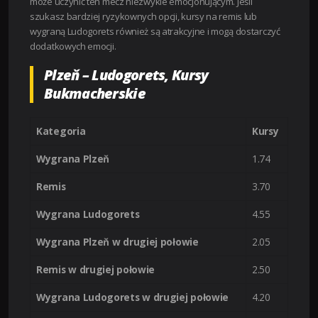
może uczynić ten mecz niezwykle emocjonującym. Jeśli
szukasz bardziej ryzykownych opcji, kursy na remis lub
wygraną Ludogorets również są atrakcyjne i mogą dostarczyć
dodatkowych emocji.
Plzeň – Ludogorets, Kursy
Bukmacherskie
Kategoria
Kursy
Wygrana Plzeň
1.74
Remis
3.70
Wygrana Ludogorets
4.55
Wygrana Plzeň w drugiej połowie
2.05
Remis w drugiej połowie
2.50
Wygrana Ludogorets w drugiej połowie
4.20