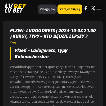
Mai
Strona główna
Typy
LV BET
Zaloguj się
Zarejestruj się
Plzen- Ludogorets ( 2024-10-03 21:00 ) Kursy, Typy – Kto będzie lepszy ?
Me
PLZEN- LUDOGORETS ( 2024-10-03 21:00
) KURSY, TYPY – KTO BĘDZIE LEPSZY ?
Typy
Plzeň – Ludogorets, Typy
Bukmacherskie
W nadchodzącym spotkaniu pomiędzy Plzeň a Ludogorets, nie
można nie zauważyć, że Plzeň jest zdecydowanym faworytem.
Kursy oferowane przez LV BET wskazują na większe
prawdopodobieństwo wygranej gospodarzy. Jednakże, warto
zwrócić uwagę na kilka interesujących możliwości zakładowych.
Możemy spodziewać się, że Plzeň będzie dominować,
zwłaszcza w drugiej połowie meczu. Stawki na liczbę bramek
również są interesujące, z tendencją do większej liczby goli, co