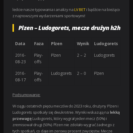
ledcie nasze typowania i analizy na
LV BET
i bądźcie na bieżąco
z najnowszymi wydarzeniami sportowymi!
Plzen – Ludogorets, mecze drużyn h2h
Data
Faza
Plzen
Wynik
Ludogorets
2016-
Play-
Plzen
2 – 2
Ludogorets
08-23
offs
2016-
Play-
Ludogorets
2 – 0
Plzen
08-17
offs
Podsumowanie:
W ciągu ostatnich pięciu meczów do 2023 roku, drużyny Plzen i
Ludogorets spotkały się dwukrotnie. Wyniki wskazują na
lekką
przewagę
Ludogorets, który wygrał jeden mecz (50%) i
zremisował drugi (50%). Plzen nie zdołało wygrać żadnego z
tych spotkań, co daje im zerowy procent zwycięstw. Mecze