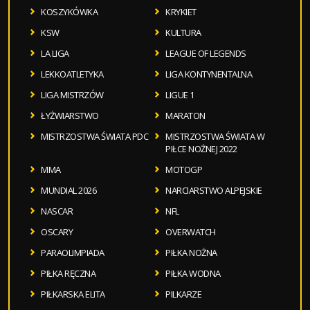
KOSZYKÓWKA
KRYKIET
KSW
KULTURA
LA LIGA
LEAGUE OF LEGENDS
LEKKOATLETYKA
LIGA KONTYNENTALNA
LIGA MISTRZÓW
LIGUE 1
ŁYŻWIARSTWO
MARATON
MISTRZOSTWA ŚWIATA PDC
MISTRZOSTWA ŚWIATA W
PIŁCE NOŻNEJ 2022
MMA
MOTOGP
MUNDIAL 2026
NARCIARSTWO ALPEJSKIE
NASCAR
NFL
OSCARY
OVERWATCH
PARAOLIMPIADA
PIŁKA NOŻNA
PIŁKA RĘCZNA
PIŁKA WODNA
PIŁKARSKA ELITA
PILKARZE