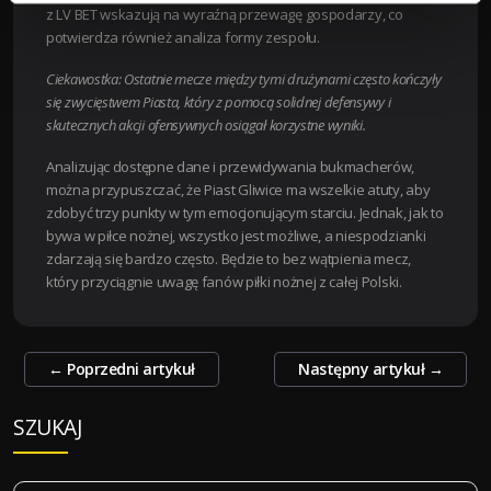
z LV BET wskazują na wyraźną przewagę gospodarzy, co
potwierdza również analiza formy zespołu.
Ciekawostka: Ostatnie mecze między tymi drużynami często kończyły
się zwycięstwem Piasta, który z pomocą solidnej defensywy i
skutecznych akcji ofensywnych osiągał korzystne wyniki.
Analizując dostępne dane i przewidywania bukmacherów,
można przypuszczać, że Piast Gliwice ma wszelkie atuty, aby
zdobyć trzy punkty w tym emocjonującym starciu. Jednak, jak to
bywa w piłce nożnej, wszystko jest możliwe, a niespodzianki
zdarzają się bardzo często. Będzie to bez wątpienia mecz,
który przyciągnie uwagę fanów piłki nożnej z całej Polski.
Zobacz
←
Poprzedni artykuł
Następny artykuł
→
wpisy
SZUKAJ