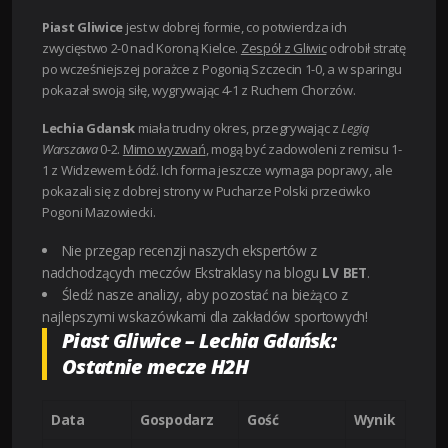
Piast Gliwice
jest w dobrej formie, co potwierdza ich
zwycięstwo 2-0 nad Koroną Kielce.
Zespół z Gliwic
odrobił stratę
po wcześniejszej porażce z Pogonią Szczecin 1-0, a w sparingu
pokazał swoją siłę, wygrywając 4-1 z Ruchem Chorzów.
Lechia Gdansk
miała trudny okres, przegrywając z
Legią
Warszawa
0-2.
Mimo wyzwań
, mogą być zadowoleni z remisu 1-
1 z Widzewem Łódź. Ich forma jeszcze wymaga poprawy, ale
pokazali się z dobrej strony w Pucharze Polski przeciwko
Pogoni Mazowiecki.
Nie przegap recenzji naszych ekspertów z
nadchodzących meczów Ekstraklasy na blogu
LV BET
.
Śledź nasze analizy, aby pozostać na bieżąco z
najlepszymi wskazówkami dla zakładów sportowych!
Piast Gliwice – Lechia Gdańsk:
Ostatnie mecze H2H
Data
Gospodarz
Gość
Wynik