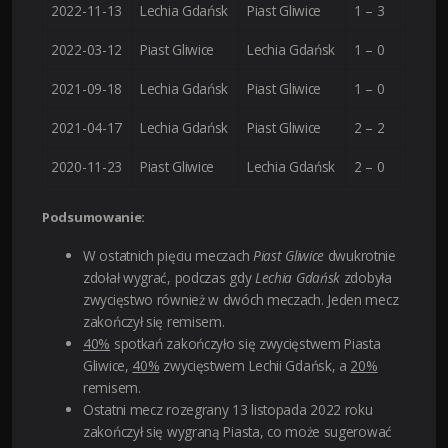
2022-11-13
Lechia Gdańsk
Piast Gliwice
1 – 3
2022-03-12
Piast Gliwice
Lechia Gdańsk
1 – 0
2021-09-18
Lechia Gdańsk
Piast Gliwice
1 – 0
2021-04-17
Lechia Gdańsk
Piast Gliwice
2 – 2
2020-11-23
Piast Gliwice
Lechia Gdańsk
2 – 0
Podsumowanie:
W ostatnich pięciu meczach
Piast Gliwice
dwukrotnie
zdołał wygrać, podczas gdy
Lechia Gdańsk
zdobyła
zwycięstwo również w dwóch meczach. Jeden mecz
zakończył się remisem.
40%
spotkań zakończyło się zwycięstwem Piasta
Gliwice,
40%
zwycięstwem Lechii Gdańsk, a
20%
remisem.
Ostatni mecz rozegrany 13 listopada 2022 roku
zakończył się wygraną Piasta, co może sugerować