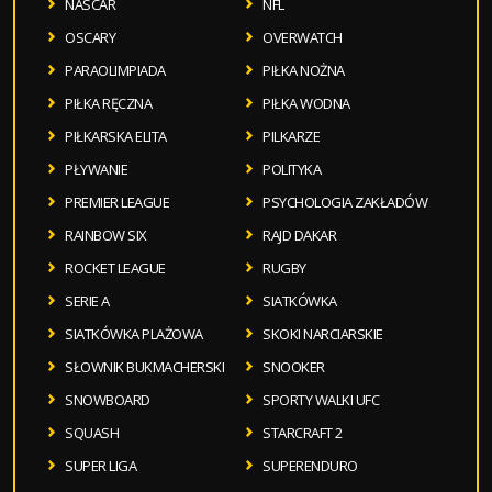
NASCAR
NFL
OSCARY
OVERWATCH
PARAOLIMPIADA
PIŁKA NOŻNA
PIŁKA RĘCZNA
PIŁKA WODNA
PIŁKARSKA ELITA
PILKARZE
PŁYWANIE
POLITYKA
PREMIER LEAGUE
PSYCHOLOGIA ZAKŁADÓW
RAINBOW SIX
RAJD DAKAR
ROCKET LEAGUE
RUGBY
SERIE A
SIATKÓWKA
SIATKÓWKA PLAŻOWA
SKOKI NARCIARSKIE
SŁOWNIK BUKMACHERSKI
SNOOKER
SNOWBOARD
SPORTY WALKI UFC
SQUASH
STARCRAFT 2
SUPER LIGA
SUPERENDURO