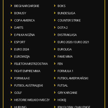
BIEGI NARCIARSKIE
BOKS
BONUSY
BUNDESLIGA
COPA AMERICA
COUNTER STRIKE
DARTS
DOTA 2
E-PIŁKA NOŻNA
EKSTRAKLASA
ESPORT
EURO 2020 / EURO 2021
EURO 2024
EUROLIGA
EUROWIZJA
FAME MMA
FELIETON MISTRZOSTWA
FEN
FIGHT EMPIRE MMA
FORMUŁA 1
FORMUŁA E
FUTBOL AMERYKAŃSKI
FUTBOL AUSTRALIJSKI
FUTSAL
GOLF
GRY KARCIANE
HISTORIE WIELKICH MECZY
HOKEJ
HURLING
IEM GLOBAL CHALLENGE