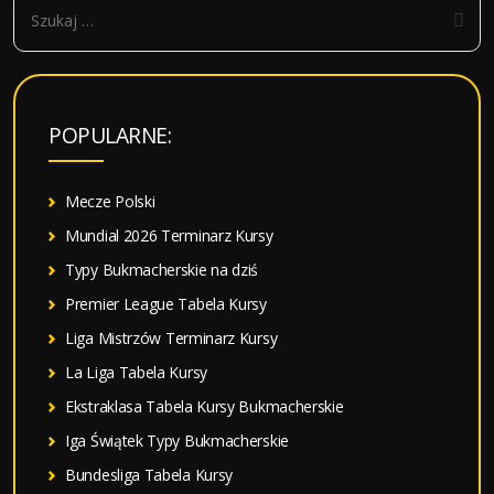
S
z
u
k
a
POPULARNE:
j
:
Mecze Polski
Mundial 2026 Terminarz Kursy
Typy Bukmacherskie na dziś
Premier League Tabela Kursy
Liga Mistrzów Terminarz Kursy
La Liga Tabela Kursy
Ekstraklasa Tabela Kursy Bukmacherskie
Iga Świątek Typy Bukmacherskie
Bundesliga Tabela Kursy