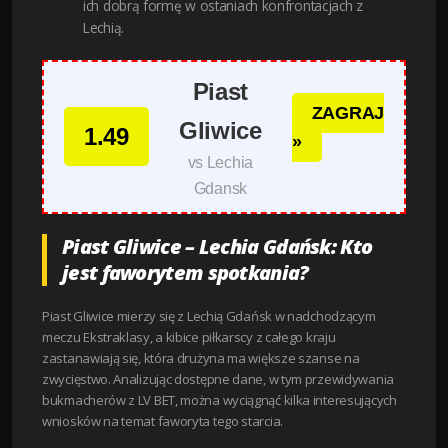
ich dobrą formę w ostaniach konfrontacjach z
Lechią.
Piast
ZAGRAJ
Gliwice
1.49
»
vs Lechia
Gdansk
Piast Gliwice – Lechia Gdańsk: Kto
jest faworytem spotkania?
Piast Gliwice mierzy się z Lechią Gdańsk w nadchodzącym
meczu Ekstraklasy, a kibice piłkarscy z całego kraju
zastanawiają się, która drużyna ma większe szanse na
zwycięstwo. Analizując dostępne dane, w tym przewidywania
bukmacherów z LV BET, można wyciągnąć kilka interesujących
wniosków na temat faworyta tego starcia.