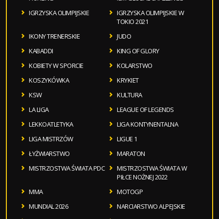
IGRZYSKA OLIMPIJSKIE
IGRZYSKA OLIMPIJSKIE W
TOKIO 2021
IKONY TRENERSKIE
JUDO
KABADDI
KING OF GLORY
KOBIETY W SPORCIE
KOLARSTWO
KOSZYKÓWKA
KRYKIET
KSW
KULTURA
LA LIGA
LEAGUE OF LEGENDS
LEKKOATLETYKA
LIGA KONTYNENTALNA
LIGA MISTRZÓW
LIGUE 1
ŁYŻWIARSTWO
MARATON
MISTRZOSTWA ŚWIATA PDC
MISTRZOSTWA ŚWIATA W
PIŁCE NOŻNEJ 2022
MMA
MOTOGP
MUNDIAL 2026
NARCIARSTWO ALPEJSKIE