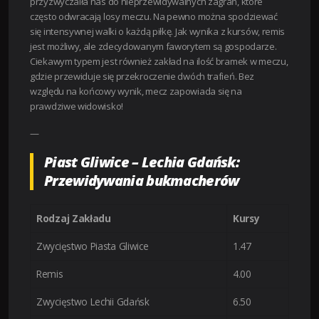
przyzwyczaiła nas do nieprzewidywalnych zagrań, które
często odwracają losy meczu. Na pewno można spodziewać
się intensywnej walki o każdą piłkę. Jak wynika z kursów, remis
jest możliwy, ale zdecydowanym faworytem są gospodarze.
Ciekawym typem jest również zakład na ilość bramek w meczu,
gdzie przewiduje się przekroczenie dwóch trafień. Bez
względu na końcowy wynik, mecz zapowiada się na
prawdziwe widowisko!
—
Piast Gliwice – Lechia Gdańsk:
Przewidywania bukmacherów
Rodzaj Zakładu
Kursy
Zwycięstwo Piasta Gliwice
1.47
Remis
4.00
Zwycięstwo Lechii Gdańsk
6.50