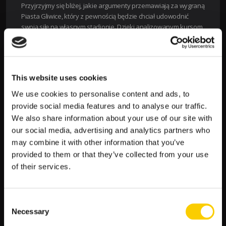
Przyjrzyjmy się bliżej, jakie argumenty przemawiają za wygraną
Piasta Gliwice, który z pewnością będzie chciał udowodnić
swoją siłę na własnym stadionie. Dzięki analizowanym kursom
możemy lepiej zrozumieć, jakie czynniki wpływają na
przewidywania bukmacherskie i co sprawia, że to właśnie Piast
jest typowany jako faworyt.
Dlaczego Piast Gliwice ma większe szanse na
This website uses cookies
zwycięstwo?
We use cookies to personalise content and ads, to
provide social media features and to analyse our traffic.
Forma Drużyny:
Piast Gliwice w ostatnich meczach
We also share information about your use of our site with
prezentuje stabilną formę, co przekłada się na
pewność siebie zespołu i skuteczność w ofensywie.
our social media, advertising and analytics partners who
Atut Własnego Boiska:
Gra na własnym terenie
may combine it with other information that you’ve
zawsze daje przewagę drużynie gospodarzy, a Piast
provided to them or that they’ve collected from your use
Gliwice potrafi wykorzystać wsparcie swoich kibiców.
of their services.
Mocna Defensywa:
Zespół Gliwic dysponuje
solidną obroną, która w trudnych sytuacjach potrafi
zatrzymać ofensywę przeciwników.
Consent
Statystyki Historyczne:
W ostatnich spotkaniach
Necessary
Selection
pomiędzy tymi drużynami, Piast często wychodził z