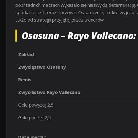
poprzednich meczach wykazało się niezwykłą determinacją. Co
spotkanie jest teraz kluczowe. Ostatecznie, to, kto wyjdzie zw
także od strategii przyjętej przez trenerów.
Osasuna – Rayo Vallecano
Zakład
Zwycięstwo Osasuny
Remis
Zwycięstwo Rayo Vallecano
Gole powyżej 2,5
Gole poniżej 2,5
Data meczu: