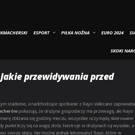
 Typy – Kto będzie lepszy?
UKMACHERSKI
ESPORT
PIŁKA NOŻNA
EURO 2024
SI
 2025-01-19 19:30 ) KURSY,
SKOKI NARC
 Jakie przewidywania przed
snym stadionie, a nadchodzące spotkanie z Rayo Vallecano zapowiada
acherów
pokazują, że drużyna gospodarzy ma przewagę, ale Rayo
 miarę zbliżania się godziny meczu, wszystkie oczy będą skierowane
y punkt liczy się na wagę złota. Nastroje w drużynach są wysokie, a
stwo swojej ekipy. Nie można jednak lekceważyć Rayo, które w