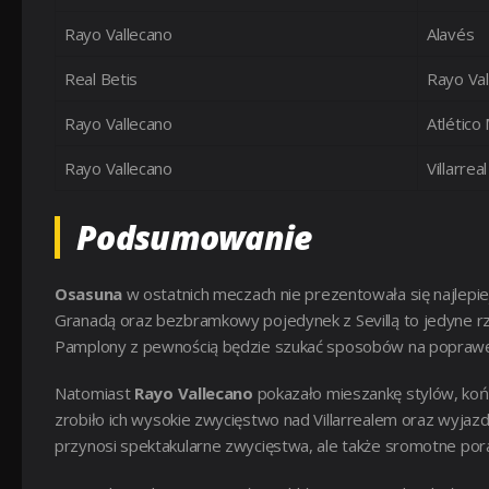
Rayo Vallecano
Alavés
Real Betis
Rayo Val
Rayo Vallecano
Atlético
Rayo Vallecano
Villarreal
Podsumowanie
Osasuna
w ostatnich meczach nie prezentowała się najlepie
Granadą oraz bezbramkowy pojedynek z Sevillą to jedyne rze
Pamplony z pewnością będzie szukać sposobów na poprawę
Natomiast
Rayo Vallecano
pokazało mieszankę stylów, koń
zrobiło ich wysokie zwycięstwo nad Villarrealem oraz wyjaz
przynosi spektakularne zwycięstwa, ale także sromotne poraż