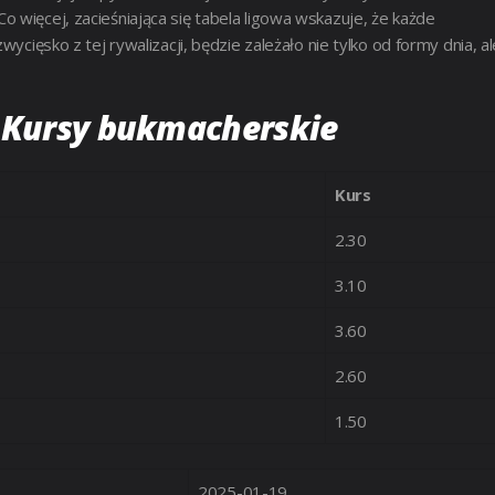
 więcej, zacieśniająca się tabela ligowa wskazuje, że każde
ycięsko z tej rywalizacji, będzie zależało nie tylko od formy dnia, al
: Kursy bukmacherskie
Kurs
2.30
3.10
3.60
2.60
1.50
2025-01-19