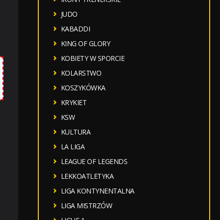
JUDO
KABADDI
KING OF GLORY
KOBIETY W SPORCIE
KOLARSTWO
KOSZYKÓWKA
KRYKIET
KSW
KULTURA
LA LIGA
LEAGUE OF LEGENDS
LEKKOATLETYKA
LIGA KONTYNENTALNA
LIGA MISTRZÓW