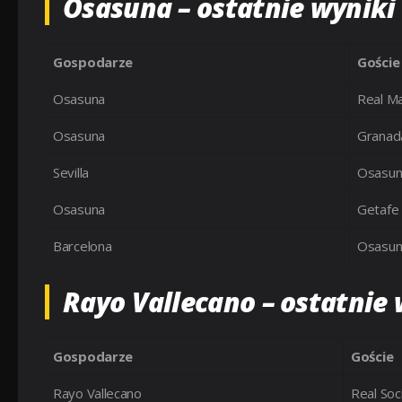
Osasuna – ostatnie wyniki
Gospodarze
Goście
Osasuna
Real M
Osasuna
Granad
Sevilla
Osasun
Osasuna
Getafe
Barcelona
Osasun
Rayo Vallecano – ostatnie 
Gospodarze
Goście
Rayo Vallecano
Real Soc