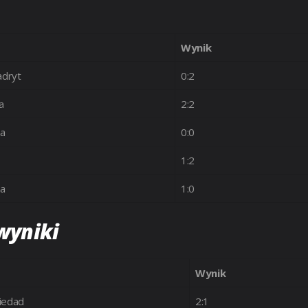
Wynik
adryt
0:2
a
2:2
a
0:0
1:2
a
1:0
wyniki
Wynik
iedad
2:1