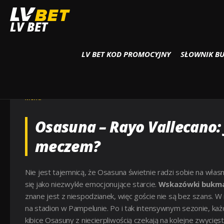
Strona główna
Menu
Osasuna- Rayo Vallecano ( 2025-01-19 19:30 ) Kursy,
LV BET
LV BET KOD PROMOCYJNY
SŁOWNIK B
OSASUNA- RAYO VALLECANO (
TYPY – KTO BĘDZIE LEPSZY?
Menu
Osasuna – Rayo Vallecano:
meczem?
Nie jest tajemnicą, że Osasuna świetnie radzi sobie na wła
się jako niezwykle emocjonujące starcie.
Wskazówki bukm
znane jest z niespodzianek, więc goście nie są bez szans. W
na stadion w Pampelunie. Po i tak intensywnym sezonie, każd
kibice Osasuny z niecierpliwością czekają na kolejne zwycię