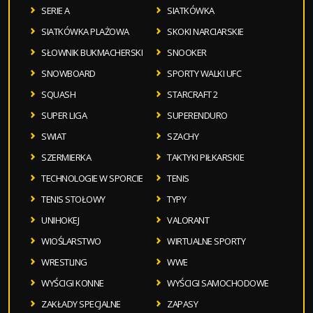
SERIE A
SIATKÓWKA
SIATKÓWKA PLAŻOWA
SKOKI NARCIARSKIE
SŁOWNIK BUKMACHERSKI
SNOOKER
SNOWBOARD
SPORTY WALKI UFC
SQUASH
STARCRAFT 2
SUPER LIGA
SUPERENDURO
SWIAT
SZACHY
SZERMIERKA
TAKTYKI PIŁKARSKIE
TECHNOLOGIE W SPORCIE
TENIS
TENIS STOŁOWY
TYPY
UNIHOKEJ
VALORANT
WIOŚLARSTWO
WIRTUALNE SPORTY
WRESTLING
WWE
WYŚCIGI KONNE
WYŚCIGI SAMOCHODOWE
ZAKŁADY SPECJALNE
ZAPASY