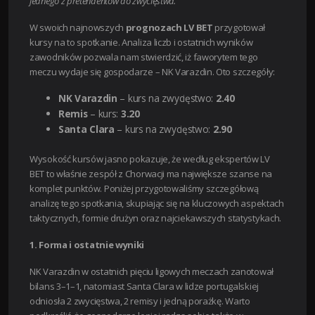
jednego z pretendentów do zwycięstwa.
W swoich najnowszych
prognozach LV BET
przygotował
kursy na to spotkanie. Analiza liczb i ostatnich wyników
zawodników pozwala nam stwierdzić, iż faworytem tego
meczu wydaje się gospodarze – NK Varazdin. Oto szczegóły:
NK Varazdin
– kurs na zwycięstwo:
2.40
Remis
– kurs:
3.20
Santa Clara
– kurs na zwycięstwo:
2.90
Wysokość kursów jasno pokazuje, że według ekspertów LV
BET to właśnie zespół z Chorwacji ma największe szanse na
komplet punktów. Poniżej przygotowaliśmy szczegółową
analizę tego spotkania, skupiając się na kluczowych aspektach
taktycznych, formie drużyn oraz najciekawszych statystykach.
1. Forma i ostatnie wyniki
NK Varazdin w ostatnich pięciu ligowych meczach zanotował
bilans 3–1–1, natomiast Santa Clara w lidze portugalskiej
odniosła 2 zwycięstwa, 2 remisy i jedną porażkę. Warto