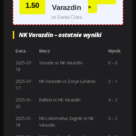
1.50
Varazdin
»
vs Santa Clara
NK Varazdin – ostatnie wyniki
Data
Mecz
Wynik
2025-07-
Sesvete vs NK Varazdin
0 – 0
18
2025-07-
NK Varazdin vs Zorya Luhansk
2 – 1
17
2025-01-
Beltinci vs NK Varazdin
4 – 2
25
2025-01-
NK Lokomotiva Zagreb vs NK
3 – 2
18
Varazdin