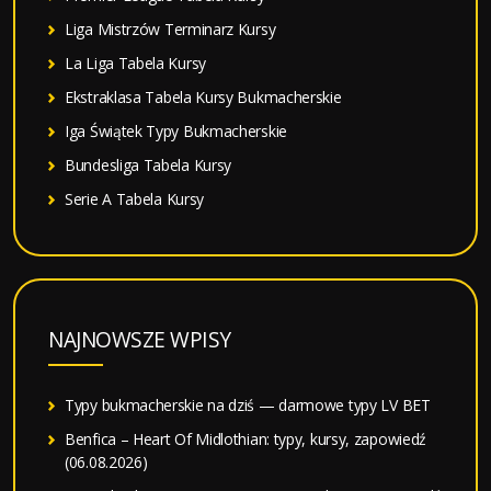
Liga Mistrzów Terminarz Kursy
La Liga Tabela Kursy
Ekstraklasa Tabela Kursy Bukmacherskie
Iga Świątek Typy Bukmacherskie
Bundesliga Tabela Kursy
Serie A Tabela Kursy
NAJNOWSZE WPISY
Typy bukmacherskie na dziś — darmowe typy LV BET
Benfica – Heart Of Midlothian: typy, kursy, zapowiedź
(06.08.2026)