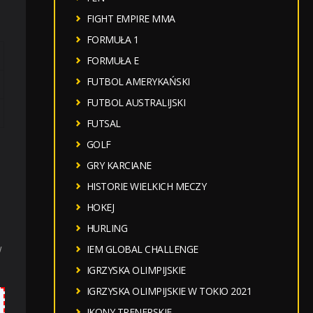
FIGHT EMPIRE MMA
FORMUŁA 1
FORMUŁA E
FUTBOL AMERYKAŃSKI
FUTBOL AUSTRALIJSKI
FUTSAL
GOLF
GRY KARCIANE
HISTORIE WIELKICH MECZY
HOKEJ
HURLING
w
IEM GLOBAL CHALLENGE
IGRZYSKA OLIMPIJSKIE
IGRZYSKA OLIMPIJSKIE W TOKIO 2021
IKONY TRENERSKIE