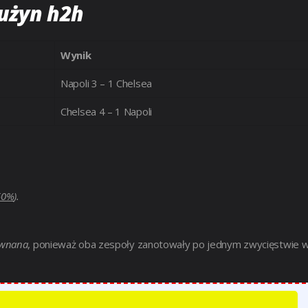
rużyn h2h
Wynik
Napoli 3 – 1 Chelsea
Chelsea 4 – 1 Napoli
50%
).
wnana
, ponieważ oba zespoły zanotowały po jednym zwycięstwie 