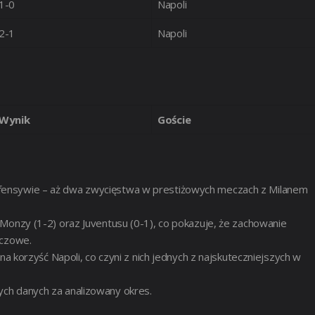
1-0
Napoli
2-1
Napoli
Wynik
Goście
fensywie – aż dwa zwycięstwa w prestiżowych meczach z Milanem
 Monzy (1-2) oraz Juventusu (0-1), co pokazuje, że zachowanie
uczowe.
 na korzyść Napoli, co czyni z nich jednych z najskuteczniejszych w
ch danych za analizowany okres.