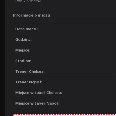
Pod 2,5 bramki
Informacje o meczu
Data meczu:
Godzina:
Miejsce:
Stadion:
Trener Chelsea:
Trener Napoli:
Miejsce w tabeli Chelsea:
Miejsce w tabeli Napoli: