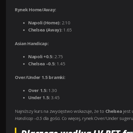
Rynek Home/Away:
Napoli (Home):
2.10
Chelsea (Away):
1.65
Asian Handicap:
Napoli +0.5:
2.75
Chelsea –0.5:
1.45
Over/Under 1.5 bramki:
Over 1.5:
1.30
Under 1.5:
3.45
Najniższy kurs na zwycięstwo wskazuje, że to
Chelsea
jest 
Handicap –0.5
dla gości. Co więcej, rynek Over/Under sugeru