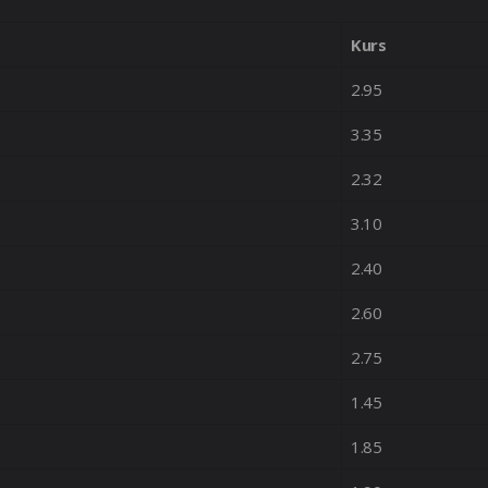
Kurs
2.95
3.35
2.32
3.10
2.40
2.60
2.75
1.45
1.85