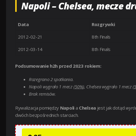
Napoli – Chelsea, mecze d
Data
Rozgrywki
2012-02-21
8th Finals
2012-03-14
8th Finals
Podsumowanie h2h przed 2023 rokiem:
Rozegrano 2 spotkania.
Napoli wygrało 1 mecz (
50%
), Chelsea wygrało 1 mecz (
Brak remisów.
Rywalizacja pomiędzy
Napoli
a
Chelsea
jest jak dotąd
wyró
dwóch bezpośrednich starciach.