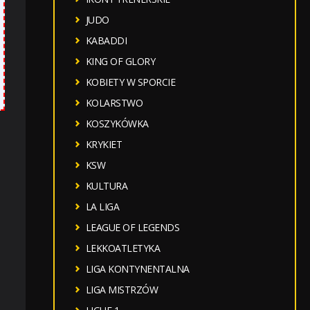
JUDO
KABADDI
KING OF GLORY
KOBIETY W SPORCIE
KOLARSTWO
KOSZYKÓWKA
KRYKIET
KSW
KULTURA
LA LIGA
LEAGUE OF LEGENDS
LEKKOATLETYKA
LIGA KONTYNENTALNA
LIGA MISTRZÓW