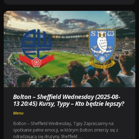
FLEETWOOD
TOWN
(
2025-
08-
13
20:45
)
KURSY,
TYPY
–
KTO
BĘDZIE
Bolton – Sheffield Wednesday (2025-08-
LEPSZY?
13 20:45) Kursy, Typy – Kto będzie lepszy?
Menu
Bolton – Sheffield Wednesday, Typy Zapraszamy na
spotkanie pełne emocji, w którym Bolton zmierzy się z
odradzającą się drużyną Sheffield …