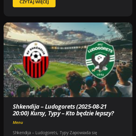
PANATHINAIKOS-
CZYTAJ WIĘCEJ
SAMSUNSPOR
(
2025-
08-
21
20:00
)
KURSY,
TYPY
–
KTO
BĘDZIE
LEPSZY?
Shkendija – Ludogorets (2025-08-21
20:00) Kursy, Typy – Kto będzie lepszy?
Menu
Shkendija – Ludogorets, Typy Zapowiada się