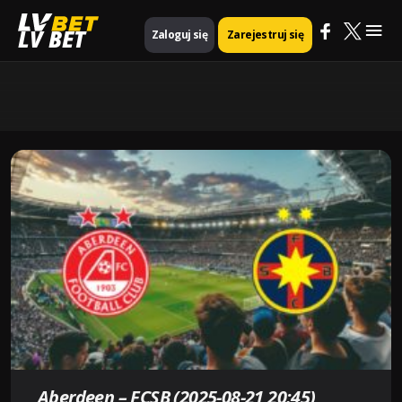
Mai
LV BET
Zaloguj się
Zarejestruj się
Me
Aberdeen – FCSB (2025-08-21 20:45)