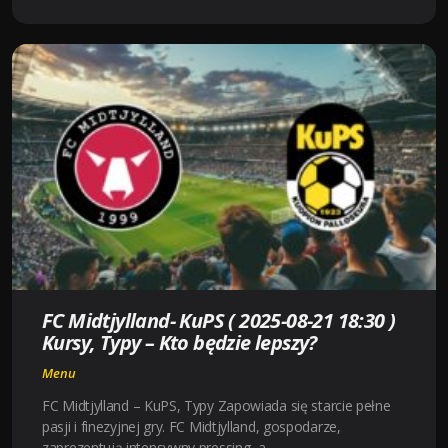
AEK
LARNACA
(2025-
08-
21
19:00)
KURSY,
TYPY
–
KTO
BĘDZIE
LEPSZY?
FC Midtjylland- KuPS ( 2025-08-21 18:30 )
Kursy, Typy – Kto będzie lepszy?
Menu
FC Midtjylland – KuPS, Typy Zapowiada się starcie pełne
pasji i finezyjnej gry. FC Midtjylland, gospodarze,
zaprezentują intensywny pressing, a …