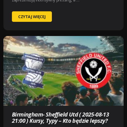
FC
CZYTAJ WIĘCEJ
MIDTJYLLAND-
KUPS
(
2025-
08-
21
18:30
)
KURSY,
TYPY
–
KTO
BĘDZIE
LEPSZY?
Birmingham- Sheffield Utd ( 2025-08-13
21:00 ) Kursy, Typy – Kto będzie lepszy?