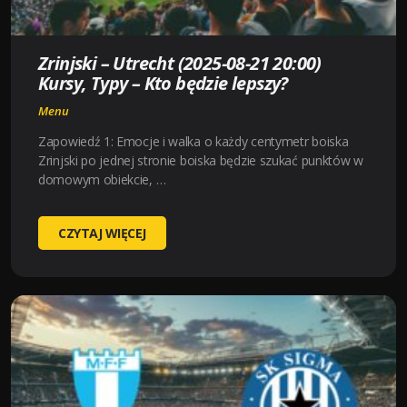
–
KTO
Zrinjski – Utrecht (2025-08-21 20:00)
BĘDZIE
Kursy, Typy – Kto będzie lepszy?
LEPSZY?
Menu
Zapowiedź 1: Emocje i walka o każdy centymetr boiska
Zrinjski po jednej stronie boiska będzie szukać punktów w
domowym obiekcie, …
ZRINJSKI
CZYTAJ WIĘCEJ
–
UTRECHT
(2025-
08-
21
20:00)
KURSY,
TYPY