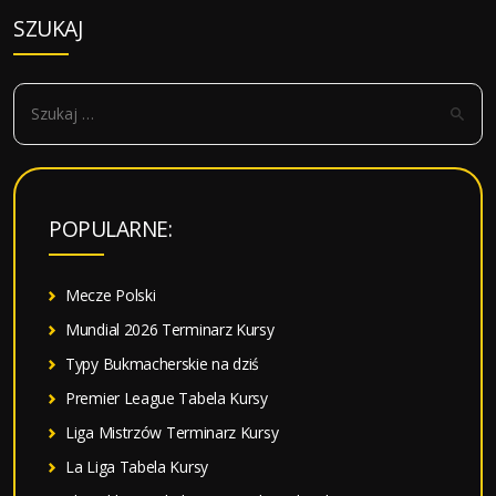
SZUKAJ
S
z
u
k
a
POPULARNE:
j
:
Mecze Polski
Mundial 2026 Terminarz Kursy
Typy Bukmacherskie na dziś
Premier League Tabela Kursy
Liga Mistrzów Terminarz Kursy
La Liga Tabela Kursy