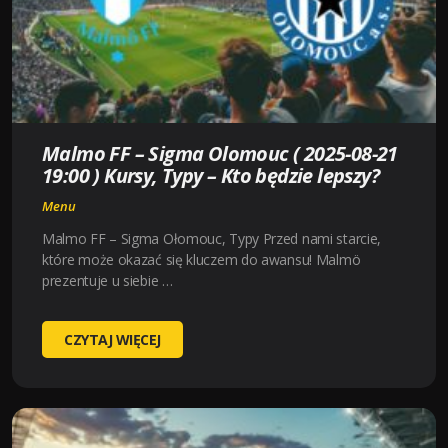
–
KTO
BĘDZIE
LEPSZY?
Malmo FF – Sigma Olomouc ( 2025-08-21
19:00 ) Kursy, Typy – Kto będzie lepszy?
Menu
Malmo FF – Sigma Ołomouc, Typy Przed nami starcie,
które może okazać się kluczem do awansu! Malmö
prezentuje u siebie …
MALMO
CZYTAJ WIĘCEJ
FF
–
SIGMA
OLOMOUC