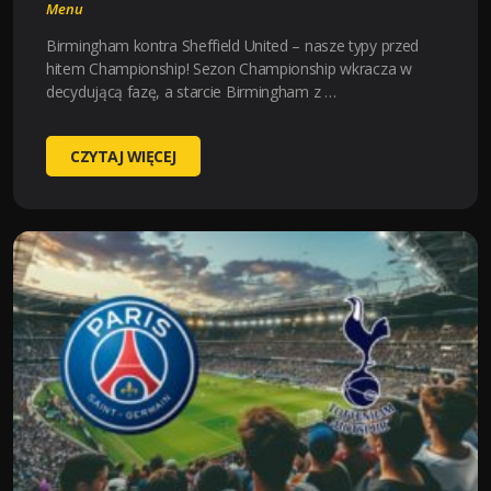
Menu
Birmingham kontra Sheffield United – nasze typy przed
hitem Championship! Sezon Championship wkracza w
decydującą fazę, a starcie Birmingham z …
BIRMINGHAM-
CZYTAJ WIĘCEJ
SHEFFIELD
UTD
(
2025-
08-
13
21:00
)
KURSY,
TYPY
–
KTO
BĘDZIE