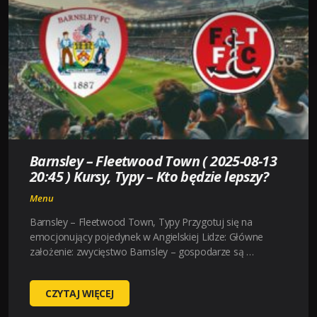
13
20:45)
KURSY,
TYPY
–
KTO
BĘDZIE
LEPSZY?
Barnsley – Fleetwood Town ( 2025-08-13
20:45 ) Kursy, Typy – Kto będzie lepszy?
Menu
Barnsley – Fleetwood Town, Typy Przygotuj się na
emocjonujący pojedynek w Angielskiej Lidze: Główne
założenie: zwycięstwo Barnsley – gospodarze są …
BARNSLEY
CZYTAJ WIĘCEJ
–