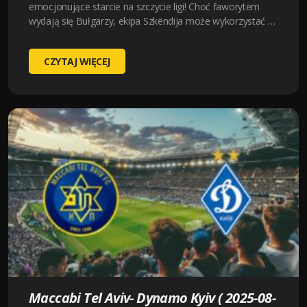
emocjonujące starcie na szczycie ligi! Choć faworytem
wydają się Bułgarzy, ekipa Szkëndija może wykorzystać …
SHKENDIJA
CZYTAJ WIĘCEJ
–
LUDOGORETS
(2025-
08-
21
20:00)
KURSY,
TYPY
–
KTO
BĘDZIE
LEPSZY?
Maccabi Tel Aviv- Dynamo Kyiv ( 2025-08-