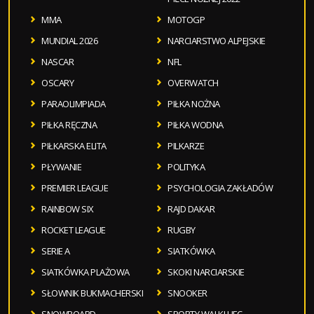
MMA
MOTOGP
MUNDIAL 2026
NARCIARSTWO ALPEJSKIE
NASCAR
NFL
OSCARY
OVERWATCH
PARAOLIMPIADA
PIŁKA NOŻNA
PIŁKA RĘCZNA
PIŁKA WODNA
PIŁKARSKA ELITA
PILKARZE
PŁYWANIE
POLITYKA
PREMIER LEAGUE
PSYCHOLOGIA ZAKŁADÓW
RAINBOW SIX
RAJD DAKAR
ROCKET LEAGUE
RUGBY
SERIE A
SIATKÓWKA
SIATKÓWKA PLAŻOWA
SKOKI NARCIARSKIE
SŁOWNIK BUKMACHERSKI
SNOOKER