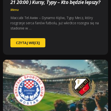
21 20:00 ) Kursy, Typy – Kto będzie lepszy?
Menu
Maccabi Tel Awiw – Dynamo Kijów, Typy Mecz, który
rozgrzeje serca fanów futbolu, już wkrótce rozegra się na
stadionie w …
MACCABI
CZYTAJ WIĘCEJ
TEL
AVIV-
DYNAMO
KYIV
(
2025-
08-
21
20:00
)
KURSY,
TYPY