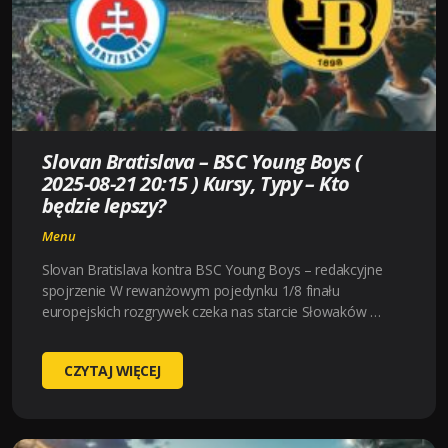
TYPY
–
KTO
BĘDZIE
LEPSZY?
Slovan Bratislava – BSC Young Boys (
2025-08-21 20:15 ) Kursy, Typy – Kto
będzie lepszy?
Menu
Slovan Bratislava kontra BSC Young Boys – redakcyjne
spojrzenie W rewanżowym pojedynku 1/8 finału
europejskich rozgrywek czeka nas starcie Słowaków …
SLOVAN
CZYTAJ WIĘCEJ
BRATISLAVA
–
BSC