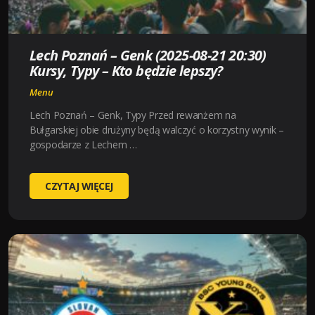
LEPSZY?
Lech Poznań – Genk (2025-08-21 20:30)
Kursy, Typy – Kto będzie lepszy?
Menu
Lech Poznań – Genk, Typy Przed rewanżem na
Bułgarskiej obie drużyny będą walczyć o korzystny wynik –
gospodarze z Lechem …
LECH
CZYTAJ WIĘCEJ
POZNAŃ
–
GENK
(2025-
08-
21
20:30)
KURSY,