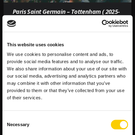
LEPSZY?
Paris Saint Germain – Tottenham ( 2025-
08-13 21:00 ) Kursy, Typy – Kto będzie
lepszy?
Menu
Paris Saint-Germain – Tottenham, Typy Emocje na Parc
This website uses cookies
des Princes gwarantowane! Paris Saint-Germain,
We use cookies to personalise content and ads, to
napędzani formą i wsparciem własnych kibiców, będą …
provide social media features and to analyse our traffic.
We also share information about your use of our site with
PARIS
CZYTAJ WIĘCEJ
our social media, advertising and analytics partners who
SAINT
may combine it with other information that you’ve
GERMAIN
provided to them or that they’ve collected from your use
–
of their services.
TOTTENHAM
(
2025-
Consent
08-
Necessary
Selection
13