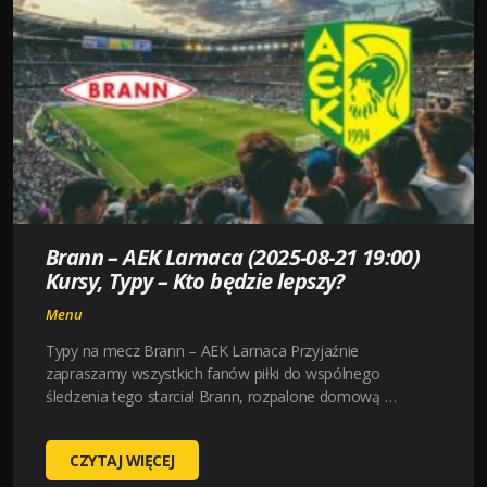
(
2025-
08-
21
19:00
)
KURSY,
TYPY
–
KTO
Brann – AEK Larnaca (2025-08-21 19:00)
BĘDZIE
Kursy, Typy – Kto będzie lepszy?
LEPSZY?
Menu
Typy na mecz Brann – AEK Larnaca Przyjaźnie
zapraszamy wszystkich fanów piłki do wspólnego
śledzenia tego starcia! Brann, rozpalone domową …
BRANN
CZYTAJ WIĘCEJ
–