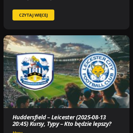
BOLTON
CZYTAJ WIĘCEJ
–
SHEFFIELD
WEDNESDAY
(2025-
08-
13
20:45)
KURSY,
TYPY
–
KTO
BĘDZIE
LEPSZY?
Huddersfield – Leicester (2025-08-13
20:45) Kursy, Typy – Kto będzie lepszy?
Menu