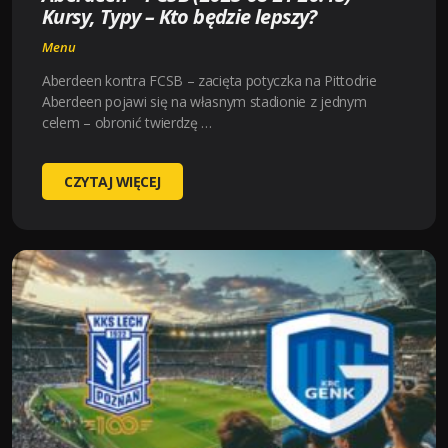
Kursy, Typy – Kto będzie lepszy?
Menu
Aberdeen kontra FCSB – zacięta potyczka na Pittodrie
Aberdeen pojawi się na własnym stadionie z jednym
celem – obronić twierdzę …
ABERDEEN
CZYTAJ WIĘCEJ
–
FCSB
(2025-
08-
21
20:45)
KURSY,
TYPY
–
KTO
BĘDZIE