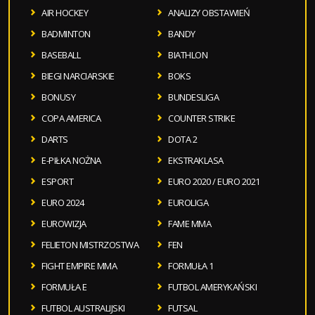
AIR HOCKEY
ANALIZY OBSTAWIEŃ
BADMINTON
BANDY
BASEBALL
BIATHLON
BIEGI NARCIARSKIE
BOKS
BONUSY
BUNDESLIGA
COPA AMERICA
COUNTER STRIKE
DARTS
DOTA 2
E-PIŁKA NOŻNA
EKSTRAKLASA
ESPORT
EURO 2020 / EURO 2021
EURO 2024
EUROLIGA
EUROWIZJA
FAME MMA
FELIETON MISTRZOSTWA
FEN
FIGHT EMPIRE MMA
FORMUŁA 1
FORMUŁA E
FUTBOL AMERYKAŃSKI
FUTBOL AUSTRALIJSKI
FUTSAL