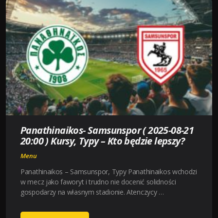
YOUNG
BOYS
(
2025-
08-
21
20:15
)
KURSY,
TYPY
–
Panathinaikos- Samsunspor ( 2025-08-21
KTO
20:00 ) Kursy, Typy – Kto będzie lepszy?
BĘDZIE
LEPSZY?
Menu
Panathinaikos – Samsunspor, Typy Panathinaikos wchodzi
w mecz jako faworyt i trudno nie docenić solidności
gospodarzy na własnym stadionie. Atenczycy …