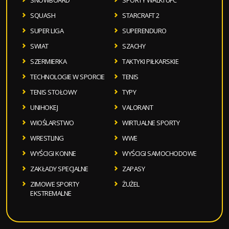
SNOWBOARD
SPORTY WALKI UFC
SQUASH
STARCRAFT 2
SUPER LIGA
SUPERENDURO
SWIAT
SZACHY
SZERMIERKA
TAKTYKI PIŁKARSKIE
TECHNOLOGIE W SPORCIE
TENIS
TENIS STOŁOWY
TYPY
UNIHOKEJ
VALORANT
WIOŚLARSTWO
WIRTUALNE SPORTY
WRESTLING
WWE
WYŚCIGI KONNE
WYŚCIGI SAMOCHODOWE
ZAKŁADY SPECJALNE
ZAPASY
ZIMOWE SPORTY
ŻUŻEL
EKSTREMALNE