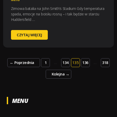
Zimowa batalia na John Smith’s Stadium Gdy temperatura
spada, emocje na boisku rosną – i tak będzie w starciu
Huddersfield …
HUDDERSFIELD
CZYTAJ WIĘCEJ
–
LEICESTER
(2025-
08-
Posts
←
Poprzednia
1
…
134
135
136
…
318
13
pagination
20:45)
Kolejna
→
KURSY,
TYPY
–
KTO
MENU
BĘDZIE
LEPSZY?