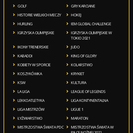
GOLF
GRY KARCIANE
HISTORIE WIELKICH MECZY
HOKEJ
HURLING
IEM GLOBAL CHALLENGE
IGRZYSKA OLIMPIJSKIE
IGRZYSKA OLIMPIJSKIE W
TOKIO 2021
IKONY TRENERSKIE
JUDO
KABADDI
KING OF GLORY
KOBIETY W SPORCIE
KOLARSTWO
KOSZYKÓWKA
KRYKIET
KSW
KULTURA
LA LIGA
LEAGUE OF LEGENDS
LEKKOATLETYKA
LIGA KONTYNENTALNA
LIGA MISTRZÓW
LIGUE 1
ŁYŻWIARSTWO
MARATON
MISTRZOSTWA ŚWIATA PDC
MISTRZOSTWA ŚWIATA W
PIŁCE NOŻNEJ 2022