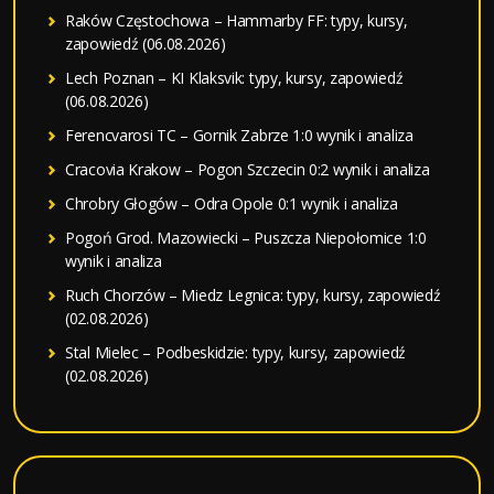
Raków Częstochowa – Hammarby FF: typy, kursy,
zapowiedź (06.08.2026)
Lech Poznan – KI Klaksvik: typy, kursy, zapowiedź
(06.08.2026)
Ferencvarosi TC – Gornik Zabrze 1:0 wynik i analiza
Cracovia Krakow – Pogon Szczecin 0:2 wynik i analiza
Chrobry Głogów – Odra Opole 0:1 wynik i analiza
Pogoń Grod. Mazowiecki – Puszcza Niepołomice 1:0
wynik i analiza
Ruch Chorzów – Miedz Legnica: typy, kursy, zapowiedź
(02.08.2026)
Stal Mielec – Podbeskidzie: typy, kursy, zapowiedź
(02.08.2026)