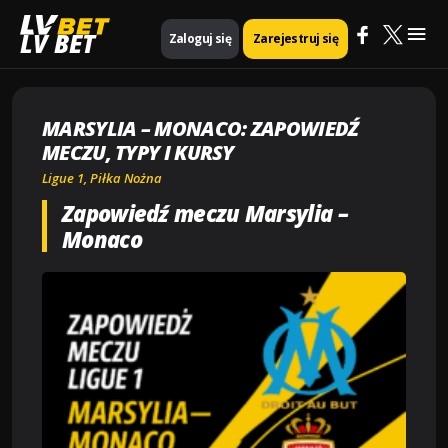
Mai
Strona główna
Piłka nożna
LV BET
Zaloguj się
Zarejestruj się
Marsylia – Monaco: zapowiedź meczu, typy i kursy
Me
MARSYLIA – MONACO: ZAPOWIEDŹ
MECZU, TYPY I KURSY
Ligue 1
,
Piłka Nożna
Zapowiedź meczu Marsylia –
Monaco