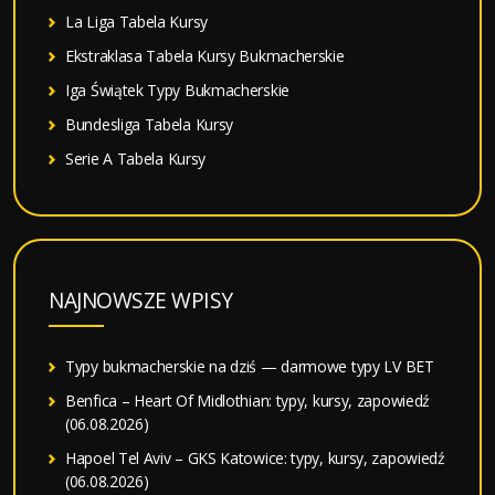
La Liga Tabela Kursy
Ekstraklasa Tabela Kursy Bukmacherskie
Iga Świątek Typy Bukmacherskie
Bundesliga Tabela Kursy
Serie A Tabela Kursy
NAJNOWSZE WPISY
Typy bukmacherskie na dziś — darmowe typy LV BET
Benfica – Heart Of Midlothian: typy, kursy, zapowiedź
(06.08.2026)
Hapoel Tel Aviv – GKS Katowice: typy, kursy, zapowiedź
(06.08.2026)