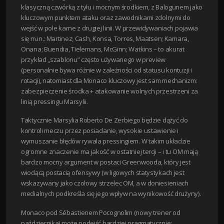
klasyczną czwórką z tyłu i mocnym środkiem, z Balogunem jako
kluczowym punktem ataku oraz zawodnikami zdolnymi do
wejść w pole karne z drugiej linii. W przewidywaniach pojawia
się m.in.: Martinez; Cash, Konsa, Torres, Maatsen; Kamara,
Onana; Buendia, Tielemans, McGinn; Watkins – to akurat
przykład „szablonu” często używanego w preview
(personalnie bywa różnie w zależności od statusu kontuzji i
rotacji), natomiast dla Monaco kluczowy jest sam mechanizm:
zabezpieczenie środka + atakowanie wolnych przestrzeni za
linią pressingu Marsylii.
Taktycznie Marsylia Roberto De Zerbiego będzie dążyć do
kontroli meczu przez posiadanie, wysokie ustawienie i
wymuszanie błędów rywala pressingiem. W takim układzie
ogromne znaczenie ma jakość w ostatniej tercji – i tu OM mają
bardzo mocny argument w postaci Greenwooda, który jest
wiodącą postacią ofensywy (w ligowych statystykach jest
wskazywany jako czołowy strzelec OM, a w doniesieniach
medialnych podkreśla się jego wpływ na wynikowość drużyny).
Monaco pod Sébastienem Pocognolim (nowy trener od
października) może podejść bardziej pragmatycznie: