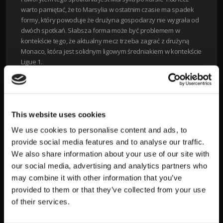
warto pamiętać, że to Marsylia w ostatnim czasie ma spadek
formy, który powoduje że drużyna gospodarzy nie wygrała od
dwóch spotkań. Słabsza forma może być problemem w
kontekście tego, że aktualny mecz trzeba zagrać z drużyną
Monaco, która jest solidnym ligowym średniakiem w kontekście
Ligue 1.
Jako że obie drużyny nie dysponują sporą ilością kontuzji, które
ograniczają się do graczy o podobnej jakości i roli w obu
składach, zakładamy że mecz będzie bardzo wyrównany.
Skutkiem tego, pokusimy się w tym spotkaniu o wytypowanie
This website uses cookies
remisu, który jak najbardziej może mieć miejsce i który
We use cookies to personalise content and ads, to
zadowoli ostatecznie oba zespoły.
provide social media features and to analyse our traffic.
Nasz typ:
Remis (3.90)
LV BET
We also share information about your use of our site with
our social media, advertising and analytics partners who
Dołącz do LV BET już teraz i korzystaj z szerokiej oferty
may combine it with other information that you’ve
kursów oraz rynków
provided to them or that they’ve collected from your use
Pozostałe kursy i typy na mecz
of their services.
Marsylia – Monaco