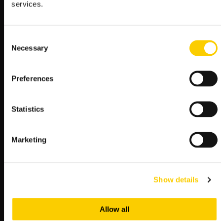
services.
Średnia posiadania piłki
57%
43%
Szanse na zwycięstwo
65%
20%
Consent
(LV BET)
Necessary
Selection
Remis
15%
Preferences
Podsumowując statystki, Macclesfield dominuje w kluczowych
aspektach – od skuteczności ofensywy, przez stabilność defensywy,
Statistics
aż po atut własnego stadionu.
Dlaczego Macclesfield ma realne szanse na
Marketing
zwycięstwo?
Stabilna forma:
Piłkarze pod wodzą trenera
Johnsona przyzwyczaili już fanów do regularnych
Show details
punktów.
Szeroka ławka rezerwowych:
Trener może
rotować składem bez ryzyka osłabienia poziomu
Allow all
boiskowego.