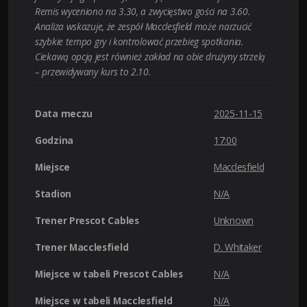
Remis wyceniono na 3.30, a zwycięstwo gości na 3.60.
Analiza wskazuje, że zespół Macclesfield może narzucić
szybkie tempo gry i kontrolować przebieg spotkania.
Ciekawą opcją jest również zakład na obie drużyny strzelą
– przewidywany kurs to 2.10.
Data meczu
2025-11-15
Godzina
17:00
Miejsce
Macclesfield
Stadion
N/A
Trener Prescot Cables
Unknown
Trener Macclesfield
D. Whitaker
Miejsce w tabeli Prescot Cables
N/A
Miejsce w tabeli Macclesfield
N/A