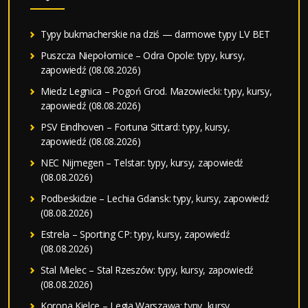
Typy bukmacherskie na dziś — darmowe typy LV BET
Puszcza Niepołomice – Odra Opole: typy, kursy,
zapowiedź (08.08.2026)
Miedz Legnica – Pogoń Grod. Mazowiecki: typy, kursy,
zapowiedź (08.08.2026)
PSV Eindhoven – Fortuna Sittard: typy, kursy,
zapowiedź (08.08.2026)
NEC Nijmegen – Telstar: typy, kursy, zapowiedź
(08.08.2026)
Podbeskidzie – Lechia Gdansk: typy, kursy, zapowiedź
(08.08.2026)
Estrela – Sporting CP: typy, kursy, zapowiedź
(08.08.2026)
Stal Mielec – Stal Rzeszów: typy, kursy, zapowiedź
(08.08.2026)
Korona Kielce – Legia Warszawa: typy, kursy,