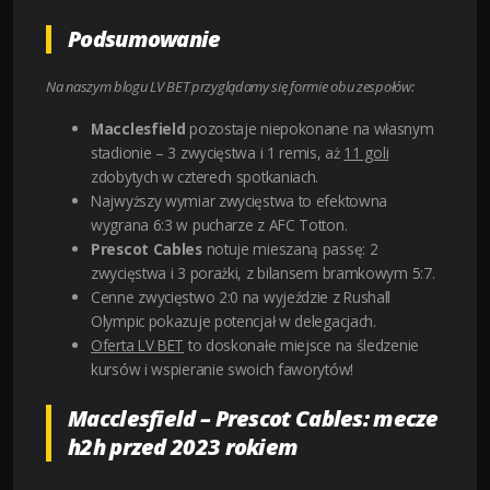
Podsumowanie
Na naszym blogu LV BET przyglądamy się formie obu zespołów:
Macclesfield
pozostaje niepokonane na własnym
stadionie – 3 zwycięstwa i 1 remis, aż
11 goli
zdobytych w czterech spotkaniach.
Najwyższy wymiar zwycięstwa to efektowna
wygrana 6:3 w pucharze z AFC Totton.
Prescot Cables
notuje mieszaną passę: 2
zwycięstwa i 3 porażki, z bilansem bramkowym 5:7.
Cenne zwycięstwo 2:0 na wyjeździe z Rushall
Olympic pokazuje potencjał w delegacjach.
Oferta LV BET
to doskonałe miejsce na śledzenie
kursów i wspieranie swoich faworytów!
Macclesfield – Prescot Cables: mecze
h2h przed 2023 rokiem