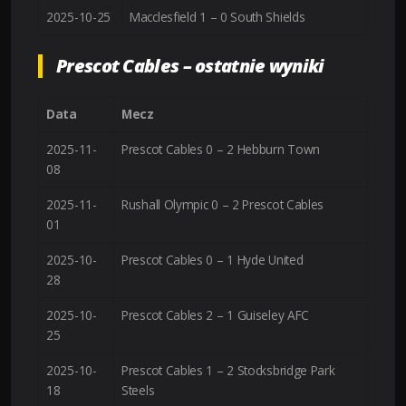
2025-10-25
Macclesfield 1 – 0 South Shields
Prescot Cables – ostatnie wyniki
Data
Mecz
2025-11-
Prescot Cables 0 – 2 Hebburn Town
08
2025-11-
Rushall Olympic 0 – 2 Prescot Cables
01
2025-10-
Prescot Cables 0 – 1 Hyde United
28
2025-10-
Prescot Cables 2 – 1 Guiseley AFC
25
2025-10-
Prescot Cables 1 – 2 Stocksbridge Park
18
Steels