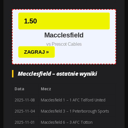
1.50
Macclesfield
vs Prescot Cables
ZAGRAJ »
Macclesfield – ostatnie wyniki
Data
Mecz
2025-11-08
Macclesfield 1 – 1 AFC Telford United
2025-11-04
Macclesfield 3 – 1 Peterborough Sports
2025-11-01
Macclesfield 6 – 3 AFC Totton