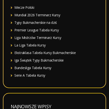
:
Mecze Polski
Mundial 2026 Terminarz Kursy
Typy Bukmacherskie na dziś
Premier League Tabela Kursy
Liga Mistrzów Terminarz Kursy
La Liga Tabela Kursy
Ekstraklasa Tabela Kursy Bukmacherskie
Iga Świątek Typy Bukmacherskie
Bundesliga Tabela Kursy
Serie A Tabela Kursy
NAJNOWSZE WPISY