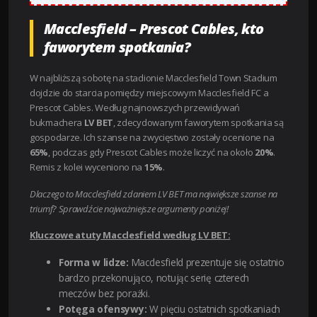
Macclesfield – Prescot Cables, kto
faworytem spotkania?
W najbliższą sobotę na stadionie Macclesfield Town Stadium
dojdzie do starcia pomiędzy miejscowym Macclesfield FC a
Prescot Cables. Według najnowszych przewidywań
bukmachera
LV BET
, zdecydowanym faworytem spotkania są
gospodarze. Ich szanse na zwycięstwo zostały ocenione na
65%
, podczas gdy Prescot Cables może liczyć na około
20%
.
Remis z kolei wyceniono na
15%
.
Dlaczego to Macclesfield zdaniem LV BET ma największe szanse na
triumf? Sprawdźcie najważniejsze argumenty poniżej!
Kluczowe atuty Macclesfield według LV BET:
Forma w lidze:
Macclesfield prezentuje się ostatnio
bardzo przekonująco, notując serię czterech
meczów bez porażki.
Potęga ofensywy:
W pięciu ostatnich spotkaniach