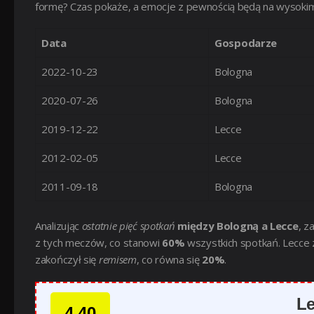
formę? Czas pokaże, a emocje z pewnością będą na wysoki
Data
Gospodarze
2022-10-23
Bologna
2020-07-26
Bologna
2019-12-22
Lecce
2012-02-05
Lecce
2011-09-18
Bologna
Analizując
ostatnie pięć spotkań
między Bologną a Lecce
, z
z tych meczów, co stanowi
60%
wszystkich spotkań. Lecce 
zakończył się
remisem
, co równa się
20%
.
L
4.40