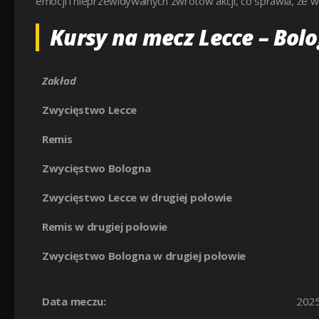
emocji i nieprzewidywalnych zwrotów akcji, co sprawia, że wa
Kursy na mecz Lecce – Bol
Zakład
Zwycięstwo Lecce
Remis
Zwycięstwo Bologna
Zwycięstwo Lecce w drugiej połowie
Remis w drugiej połowie
Zwycięstwo Bologna w drugiej połowie
Data meczu:
202