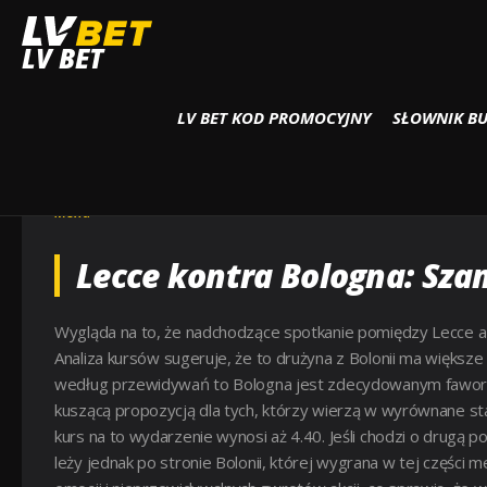
Strona główna
Menu
Lecce – Bologna (2025-02-09 19:00) Kursy, Typy – Kt
LV BET
LV BET KOD PROMOCYJNY
SŁOWNIK B
LECCE – BOLOGNA (2025-02-0
BĘDZIE LEPSZY?
Menu
Lecce kontra Bologna: Sza
Wygląda na to, że nadchodzące spotkanie pomiędzy Lecce a 
Analiza kursów sugeruje, że to drużyna z Bolonii ma większ
według przewidywań to Bologna jest zdecydowanym fawory
kuszącą propozycją dla tych, którzy wierzą w wyrównane sta
kurs na to wydarzenie wynosi aż 4.40. Jeśli chodzi o drugą
leży jednak po stronie Bolonii, której wygrana w tej części 