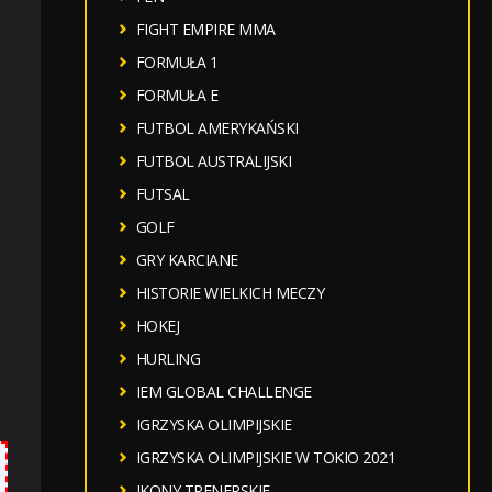
FIGHT EMPIRE MMA
FORMUŁA 1
FORMUŁA E
FUTBOL AMERYKAŃSKI
FUTBOL AUSTRALIJSKI
FUTSAL
GOLF
GRY KARCIANE
HISTORIE WIELKICH MECZY
HOKEJ
HURLING
IEM GLOBAL CHALLENGE
IGRZYSKA OLIMPIJSKIE
IGRZYSKA OLIMPIJSKIE W TOKIO 2021
IKONY TRENERSKIE