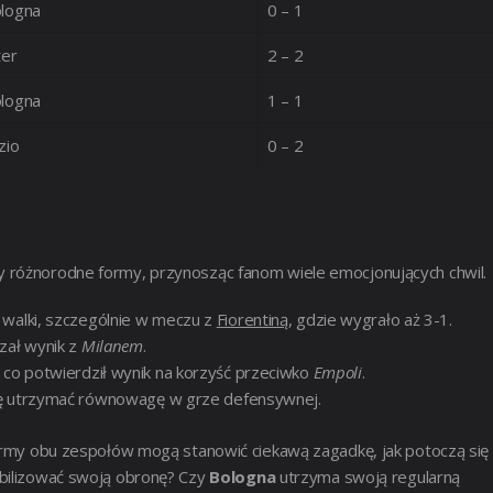
logna
0 – 1
ter
2 – 2
logna
1 – 1
zio
0 – 2
 różnorodne formy, przynosząc fanom wiele emocjonujących chwil.
 walki, szczególnie w meczu z
Fiorentiną
, gdzie wygrało aż 3-1.
zał wynik z
Milanem
.
 co potwierdził wynik na korzyść przeciwko
Empoli
.
się utrzymać równowagę w grze defensywnej.
formy obu zespołów mogą stanowić ciekawą zagadkę, jak potoczą się
bilizować swoją obronę? Czy
Bologna
utrzyma swoją regularną