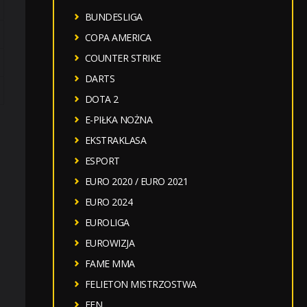
BUNDESLIGA
COPA AMERICA
COUNTER STRIKE
DARTS
DOTA 2
E-PIŁKA NOŻNA
EKSTRAKLASA
ESPORT
EURO 2020 / EURO 2021
EURO 2024
EUROLIGA
EUROWIZJA
FAME MMA
FELIETON MISTRZOSTWA
FEN